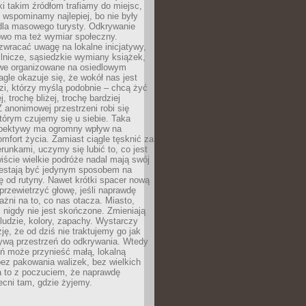
ki takim źródłom trafiamy do miejsc,
j wspominamy najlepiej, bo nie były
” dla masowego turysty. Odkrywanie
owo ma też wymiar społeczny.
wracać uwagę na lokalne inicjatywy,
ślnicze, sąsiedzkie wymiany książek,
owe organizowane na osiedlowym
gle okazuje się, że wokół nas jest
zi, którzy myślą podobnie – chcą żyć
j, trochę bliżej, trochę bardziej
 anonimowej przestrzeni robi się
tórym czujemy się u siebie. Taka
pektywy ma ogromny wpływ na
mfort życia. Zamiast ciągle tęsknić za
erunkami, uczymy się lubić to, co jest
ście wielkie podróże nadal mają swój
rzestają być jedynym sposobem na
ę od rutyny. Nawet krótki spacer nową
 przewietrzyć głowę, jeśli naprawdę
żni na to, co nas otacza. Miasto,
 nigdy nie jest skończone. Zmieniają
 ludzie, kolory, zapachy. Wystarczy
ję, że od dziś nie traktujemy go jak
 żywą przestrzeń do odkrywania. Wtedy
ń może przynieść małą, lokalną
ez pakowania walizek, bez wielkich
a to z poczuciem, że naprawdę
cni tam, gdzie żyjemy.