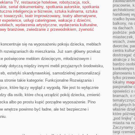
zauważaliśm
reklama TV
,
restauracje hotelowe
,
robotyzacja
,
rock
,
pracownie, k
skie
,
serial dokumentalny
,
spotkania autorskie
,
spotkania
architektoni
tuczna inteligencja w biznesie
,
sztuka kulinarna
,
sztuka
handlowej wy
ec towarzyski
,
teatr improwizowany
,
teatry alternatywne
,
rzadko bywa
r experience
,
usługi cateringowe
,
wakacje z dziećmi
,
balkony, na
hotelach
,
wydarzenia artystyczne
,
wydarzenia kulturalne
,
na dachach. 
awy branżowe
,
zwiedzanie z przewodnikiem
,
żywność
podróże: je
miasteczek,
wsiach, zwie
 koncentruje się na wyposażeniu pokoju dziecka, meblach
dworców, pa
centra kultu
ch rozwiązaniach do mieszkania. Już sam główny przekaz
dostrzegać d
jsce poświęcone meblom dziecięcym, młodzieżowym i
atrakcje z l
bardzo osobi
riały dotyczą między innymi mebli przyjaznych środowisku,
konkretnymi
eb, estetyki skandynawskiej, samodzielnej personalizacji
planowaniu t
tylko przewod
a stronie takie kategorie: Funkcjonalne Rozwiązania i
lokalny
maga
pasjonatów 
jsce, które łączy wygląd z wygodą. Nie jest to wyłącznie
opowieści o
iedzy dla osób, które chcą urządzić pokój dziecka, zmienić
bramach, o 
tematycznyc
iecka albo po prostu kupić porządne wyposażenie. Pino
oficjalnych 
e wnętrze powinno być ładne, ale też bezpieczne i
właśnie dzię
które późnie
niu.
„pod linijkę
miasta na n
Zaczynamy z
targi rzemie