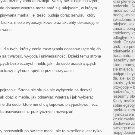
dgrywa przemyślana aranżacja. Każdy świat najmłodszych,
kino plener
podwórku. Na
ażde domowe wnętrze może stać się miejscem, w którym
mnóstwo lud
trochę wolnie
isywana marka i jej treści budują obraz serwisu, który
świadomie. Z
, biurka, meble wypoczynkowe oraz akcenty dekoracyjne
miejsce, w k
zmiana pers
kowane.
codzienny ko
odległymi ki
obok. Oczywi
urok, ale p
cji dla tych, którzy cenią rozwiązania dopasowujące się do
oderwanie si
trasą potrafi
są trwałość, wygoda i uniwersalność. Dzięki temu strona
jesteśmy uwa
ących bezpiecznych mebli, jak i do osób urządzających
które znamy,
się miejsca,
 ciekawy styl oraz sprytne przechowywanie.
podjąć decyz
tła, ale jak
każdy tydzie
przygodę – b
spojrzenie. Strona nie skupia się wyłącznie na decyzji
budżetów, z
jesteśmy obe
jak dbać o meble, jak odnawiać wnętrza i jak wybierać
Kiedy myśli
żne dla osób, które nie chcą kupować przypadkowo, lecz
sobie egzoty
spektakular
dczasowości oraz praktycznych rozwiązań.
Tymczasem wi
że niezwykł
dosłownie z
swojego mias
 przewodnik po świecie mebli, ale to określenie jest tylko
mapę dopier