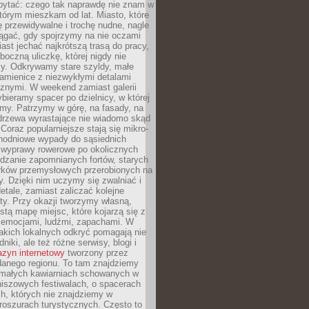
ytać: czego tak naprawdę nie znam w
tórym mieszkam od lat. Miasto, które
 przewidywalne i trochę nudne, nagle
ągać, gdy spojrzymy na nie oczami
iast jechać najkrótszą trasą do pracy,
oczną uliczkę, której nigdy nie
y. Odkrywamy stare szyldy, małe
amienice z niezwykłymi detalami
cznymi. W weekend zamiast galerii
bieramy spacer po dzielnicy, w której
my. Patrzymy w górę, na fasady, na
 drzewa wyrastające nie wiadomo skąd
Coraz popularniejsze stają się mikro-
dnodniowe wypady do sąsiednich
 wyprawy rowerowe po okolicznych
dzanie zapomnianych fortów, starych
rków przemysłowych przerobionych na
ry. Dzięki nim uczymy się zwalniać i
etale, zamiast zaliczać kolejne
isty. Przy okazji tworzymy własną,
stą mapę miejsc, które kojarzą się z
 emocjami, ludźmi, zapachami. W
akich lokalnych odkryć pomagają nie
niki, ale też różne serwisy, blogi i
zyn internetowy
tworzony przez
danego regionu. To tam znajdziemy
 małych kawiarniach schowanych w
niszowych festiwalach, o spacerach
h, których nie znajdziemy w
broszurach turystycznych. Często to