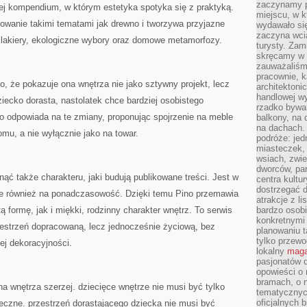
zaczynamy p
ej kompendium, w którym estetyka spotyka się z praktyką.
miejscu, w k
owanie takimi tematami jak drewno i tworzywa przyjazne
wydawało się
zaczyna wci
i lakiery, ekologiczne wybory oraz domowe metamorfozy.
turysty. Zam
skręcamy w b
zauważaliśm
pracownie, k
to, że pokazuje ona wnętrza nie jako sztywny projekt, lecz
architektoni
handlowej wy
ziecko dorasta, nastolatek chce bardziej osobistego
rzadko bywa
ino odpowiada na te zmiany, proponując spojrzenie na meble
balkony, na
na dachach. 
mu, a nie wyłącznie jako na towar.
podróże: je
miasteczek,
wsiach, zwie
dworców, pa
ąć także charakteru, jaki budują publikowane treści. Jest w
centra kultu
dostrzegać d
le również na ponadczasowość. Dzięki temu Pino przemawia
atrakcje z l
ą formę, jak i miękki, rodzinny charakter wnętrz. To serwis
bardzo osobi
konkretnymi
zestrzeń dopracowaną, lecz jednocześnie życiową, bez
planowaniu t
tylko przewod
ej dekoracyjności.
lokalny
maga
pasjonatów 
opowieści o
bramach, o 
 na wnętrza szerzej. dziecięce wnętrze nie musi być tylko
tematycznyc
oficjalnych 
eczne. przestrzeń dorastającego dziecka nie musi być