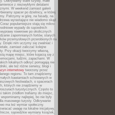
y. Odkrywamy stare szyldy, małe
amienice z niezwykłymi detalami
cznymi. W weekend zamiast galerii
bieramy spacer po dzielnicy, w której
my. Patrzymy w górę, na fasady, na
 drzewa wyrastające nie wiadomo skąd
Coraz popularniejsze stają się mikro-
dnodniowe wypady do sąsiednich
 wyprawy rowerowe po okolicznych
dzanie zapomnianych fortów, starych
rków przemysłowych przerobionych na
ry. Dzięki nim uczymy się zwalniać i
etale, zamiast zaliczać kolejne
isty. Przy okazji tworzymy własną,
stą mapę miejsc, które kojarzą się z
 emocjami, ludźmi, zapachami. W
akich lokalnych odkryć pomagają nie
niki, ale też różne serwisy, blogi i
zyn internetowy
tworzony przez
danego regionu. To tam znajdziemy
 małych kawiarniach schowanych w
niszowych festiwalach, o spacerach
h, których nie znajdziemy w
broszurach turystycznych. Często to
ki takim źródłom trafiamy do miejsc,
j wspominamy najlepiej, bo nie były
” dla masowego turysty. Odkrywanie
owo ma też wymiar społeczny.
wracać uwagę na lokalne inicjatywy,
ślnicze, sąsiedzkie wymiany książek,