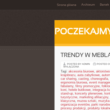
Archiwum
Bartek
Strona główna
POCZEKAJM
TRENDY W MEBL
POSTED BY ADMIN
POSTED ON
WYŁĄCZONA
Tagi:
akcesoria biurowe
,
aktorstwo
krajobrazu
,
auta zabytkowe
,
autom
car sharing
,
casting
,
choreografia
,
ergonomia biurowa
,
event manager
fabularny
,
filmy promocyjne
,
folklor
koni
,
hotele butikowe
,
integracja k
stand-up
,
koncerty plenerowe
,
kon
turystyczne
,
marketing afiliacyjny
klasyczna
,
muzea sztuki
,
muzyka 
organizacja eventów
,
parki narodo
procesy produkcji
,
produkty lokaln