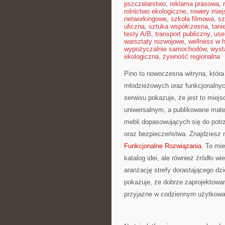
pszczelarstwo
,
reklama prasowa
,
rolnictwo ekologiczne
,
rowery miej
networkingowe
,
szkoła filmowa
,
sz
uliczna
,
sztuka współczesna
,
tani
testy A/B
,
transport publiczny
,
use
warsztaty rozwojowe
,
wellness w 
wypożyczalnie samochodów
,
wyst
ekologiczna
,
żywność regionalna
Pino to nowoczesna witryna, która
młodzieżowych oraz funkcjonalny
serwisu pokazuje, że jest to mie
uniwersalnym, a publikowane mate
mebli dopasowujących się do potrz
oraz bezpieczeństwa. Znajdziesz n
Funkcjonalne Rozwiązania
. To mie
katalog idei, ale również źródło w
aranżację strefy dorastającego dz
pokazuje, że dobrze zaprojektowan
przyjazne w codziennym użytkowa