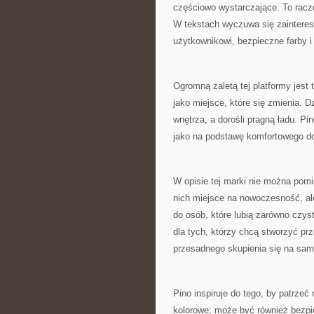
częściowo wystarczające. To racz
W tekstach wyczuwa się zainteres
użytkownikowi, bezpieczne farby 
Ogromną zaletą tej platformy jest 
jako miejsce, które się zmienia. D
wnętrza, a dorośli pragną ładu. P
jako na podstawę komfortowego do
W opisie tej marki nie można pomin
nich miejsce na nowoczesność, a
do osób, które lubią zarówno czyst
dla tych, którzy chcą stworzyć pr
przesadnego skupienia się na sam
Pino inspiruje do tego, by patrzeć
kolorowe; może być również bezpi