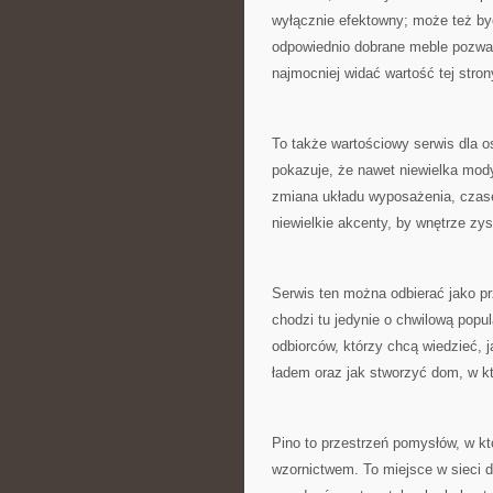
wyłącznie efektowny; może też być
odpowiednio dobrane meble pozwal
najmocniej widać wartość tej stron
To także wartościowy serwis dla 
pokazuje, że nawet niewielka mo
zmiana układu wyposażenia, czas
niewielkie akcenty, by wnętrze zy
Serwis ten można odbierać jako pr
chodzi tu jedynie o chwilową popu
odbiorców, którzy chcą wiedzieć, j
ładem oraz jak stworzyć dom, w k
Pino to przestrzeń pomysłów, w k
wzornictwem. To miejsce w sieci dl