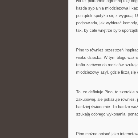
Na tej platformie ogromną rolę o
każda sypialnia młodzieżowa i k
porządek spotyka się z wygodą. Op
podpowiada, jak wybierać komody
tak, by całe wnętrze było uporząd
Pino to również przestrzeń inspira
wieku dziecka. W tym blogu ważne 
trafia zarówno do rodziców szukaj
młodzieżowy azyl, gdzie liczą się
To, co definiuje Pino, to szerokie 
zakupowej, ale pokazuje również, 
bardziej świadomie. To bardzo wa
szukają dobrego wykonania, pona
Pino można opisać jako internetowy