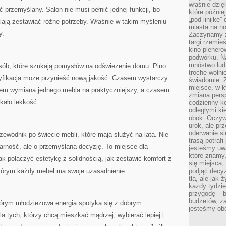
właśnie dzię
 przemyślany. Salon nie musi pełnić jednej funkcji, bo
które późnie
„pod linijkę
ają zestawiać różne potrzeby. Właśnie w takim myśleniu
miasta na n
y.
Zaczynamy z
targi rzemie
kino plener
podwórku. Na
mnóstwo lud
osób, które szukają pomysłów na odświeżenie domu. Pino
trochę wolnie
dyfikacja może przynieść nową jakość. Czasem wystarczy
świadomie. Z
miejsce, w k
em wymiana jednego mebla na praktyczniejszy, a czasem
zmiana pers
skało lekkość.
codzienny ko
odległymi ki
obok. Oczywi
urok, ale p
oderwanie si
zewodnik po świecie mebli, które mają służyć na lata. Nie
trasą potrafi
larność, ale o przemyślaną decyzję. To miejsce dla
jesteśmy uwa
które znamy,
ak połączyć estetykę z solidnością, jak zestawić komfort z
się miejsca,
tórym każdy mebel ma swoje uzasadnienie.
podjąć decyz
tła, ale jak
każdy tydzie
przygodę – b
budżetów, z
tórym młodzieżowa energia spotyka się z dobrym
jesteśmy obe
a tych, którzy chcą mieszkać mądrzej, wybierać lepiej i