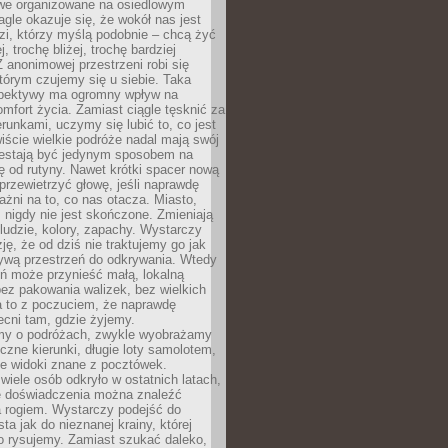
owe organizowane na osiedlowym
gle okazuje się, że wokół nas jest
zi, którzy myślą podobnie – chcą żyć
j, trochę bliżej, trochę bardziej
 anonimowej przestrzeni robi się
tórym czujemy się u siebie. Taka
pektywy ma ogromny wpływ na
mfort życia. Zamiast ciągle tęsknić za
erunkami, uczymy się lubić to, co jest
ście wielkie podróże nadal mają swój
rzestają być jedynym sposobem na
ę od rutyny. Nawet krótki spacer nową
 przewietrzyć głowę, jeśli naprawdę
żni na to, co nas otacza. Miasto,
 nigdy nie jest skończone. Zmieniają
 ludzie, kolory, zapachy. Wystarczy
ję, że od dziś nie traktujemy go jak
 żywą przestrzeń do odkrywania. Wtedy
ń może przynieść małą, lokalną
ez pakowania walizek, bez wielkich
a to z poczuciem, że naprawdę
cni tam, gdzie żyjemy.
my o podróżach, zwykle wyobrażamy
czne kierunki, długie loty samolotem,
ne widoki znane z pocztówek.
ele osób odkryło w ostatnich latach,
e doświadczenia można znaleźć
a rogiem. Wystarczy podejść do
ta jak do nieznanej krainy, której
o rysujemy. Zamiast szukać daleko,