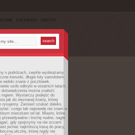
SCRIBE
FACEBOOK
TWITTER
my o podróżach, zwykle wyobrażamy
czne kierunki, długie loty samolotem,
ne widoki znane z pocztówek.
ele osób odkryło w ostatnich latach,
e doświadczenia można znaleźć
a rogiem. Wystarczy podejść do
ta jak do nieznanej krainy, której
o rysujemy. Zamiast szukać daleko,
ytać: czego tak naprawdę nie znam w
tórym mieszkam od lat. Miasto, które
 przewidywalne i trochę nudne, nagle
ągać, gdy spojrzymy na nie oczami
iast jechać najkrótszą trasą do pracy,
oczną uliczkę, której nigdy nie