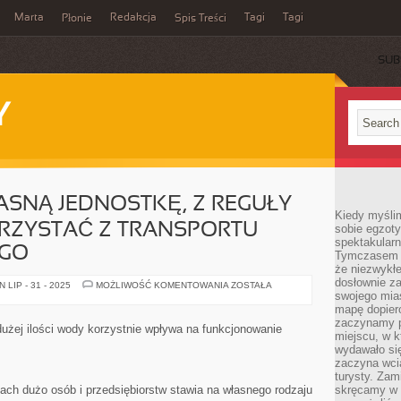
Marta
Redakcja
Tagi
Tagi
Płonie
Spis Treści
SUB
Y
SNĄ JEDNOSTKĘ, Z REGUŁY
Kiedy myśli
RZYSTAĆ Z TRANSPORTU
sobie egzoty
spektakular
GO
Tymczasem wi
że niezwykł
dosłownie z
PROWADZĄC
LIP - 31 - 2025
MOŻLIWOŚĆ KOMENTOWANIA
ZOSTAŁA
WŁASNĄ
swojego mias
JEDNOSTKĘ,
mapę dopier
Z
zaczynamy p
REGUŁY
użej ilości wody korzystnie wpływa na funkcjonowanie
POWINNIŚMY
miejscu, w k
KORZYSTAĆ
wydawało się
Z
zaczyna wci
TRANSPORTU
SAMOCHODOWEGO
turysty. Zam
ach dużo osób i przedsiębiorstw stawia na własnego rodzaju
skręcamy w b