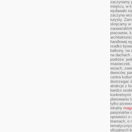
zaczynamy p
miejscu, w k
wydawało się
zaczyna wci
turysty. Zam
skręcamy w b
zauważaliśm
pracownie, k
architektoni
handlowej wy
rzadko bywa
balkony, na
na dachach. 
podróże: je
miasteczek,
wsiach, zwie
dworców, pa
centra kultu
dostrzegać d
atrakcje z l
bardzo osobi
konkretnymi
planowaniu t
tylko przewod
lokalny
maga
pasjonatów 
opowieści o
bramach, o 
tematycznyc
oficjalnych 