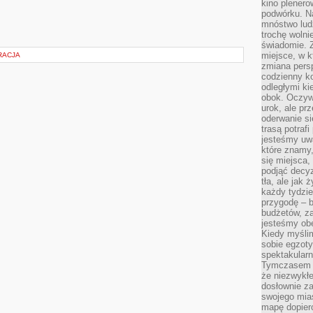
kino plener
podwórku. Na
mnóstwo lud
trochę wolnie
świadomie. Z
miejsce, w k
RACJA
zmiana pers
codzienny ko
odległymi ki
obok. Oczywi
urok, ale p
oderwanie si
trasą potrafi
jesteśmy uwa
które znamy,
się miejsca,
podjąć decyz
tła, ale jak
każdy tydzie
przygodę – b
budżetów, z
jesteśmy obe
Kiedy myśli
sobie egzoty
spektakular
Tymczasem wi
że niezwykł
dosłownie z
swojego mias
mapę dopier