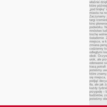
właśnie dzię
które późnie
„pod linijkę
miasta na n
Zaczynamy z
targi rzemie
kino plener
podwórku. Na
mnóstwo lud
trochę wolnie
świadomie. Z
miejsce, w k
zmiana pers
codzienny ko
odległymi ki
obok. Oczywi
urok, ale p
oderwanie si
trasą potrafi
jesteśmy uwa
które znamy,
się miejsca,
podjąć decyz
tła, ale jak
każdy tydzie
przygodę – b
budżetów, z
jesteśmy obe