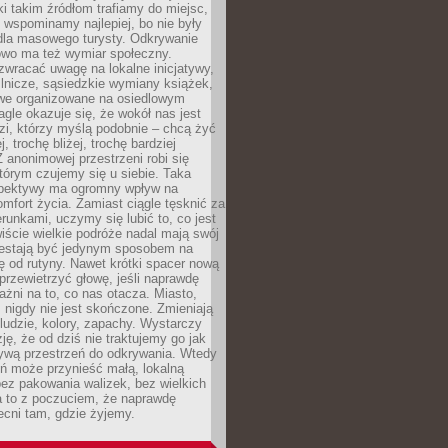
ki takim źródłom trafiamy do miejsc,
j wspominamy najlepiej, bo nie były
” dla masowego turysty. Odkrywanie
owo ma też wymiar społeczny.
wracać uwagę na lokalne inicjatywy,
ślnicze, sąsiedzkie wymiany książek,
owe organizowane na osiedlowym
gle okazuje się, że wokół nas jest
zi, którzy myślą podobnie – chcą żyć
j, trochę bliżej, trochę bardziej
 anonimowej przestrzeni robi się
tórym czujemy się u siebie. Taka
pektywy ma ogromny wpływ na
mfort życia. Zamiast ciągle tęsknić za
erunkami, uczymy się lubić to, co jest
ście wielkie podróże nadal mają swój
rzestają być jedynym sposobem na
ę od rutyny. Nawet krótki spacer nową
 przewietrzyć głowę, jeśli naprawdę
żni na to, co nas otacza. Miasto,
 nigdy nie jest skończone. Zmieniają
 ludzie, kolory, zapachy. Wystarczy
ję, że od dziś nie traktujemy go jak
 żywą przestrzeń do odkrywania. Wtedy
ń może przynieść małą, lokalną
ez pakowania walizek, bez wielkich
a to z poczuciem, że naprawdę
cni tam, gdzie żyjemy.