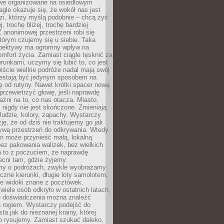
owe organizowane na osiedlowym
gle okazuje się, że wokół nas jest
zi, którzy myślą podobnie – chcą żyć
j, trochę bliżej, trochę bardziej
 anonimowej przestrzeni robi się
tórym czujemy się u siebie. Taka
pektywy ma ogromny wpływ na
mfort życia. Zamiast ciągle tęsknić za
erunkami, uczymy się lubić to, co jest
ście wielkie podróże nadal mają swój
rzestają być jedynym sposobem na
ę od rutyny. Nawet krótki spacer nową
 przewietrzyć głowę, jeśli naprawdę
żni na to, co nas otacza. Miasto,
 nigdy nie jest skończone. Zmieniają
 ludzie, kolory, zapachy. Wystarczy
ję, że od dziś nie traktujemy go jak
 żywą przestrzeń do odkrywania. Wtedy
ń może przynieść małą, lokalną
ez pakowania walizek, bez wielkich
a to z poczuciem, że naprawdę
cni tam, gdzie żyjemy.
my o podróżach, zwykle wyobrażamy
czne kierunki, długie loty samolotem,
ne widoki znane z pocztówek.
ele osób odkryło w ostatnich latach,
e doświadczenia można znaleźć
a rogiem. Wystarczy podejść do
ta jak do nieznanej krainy, której
o rysujemy. Zamiast szukać daleko,