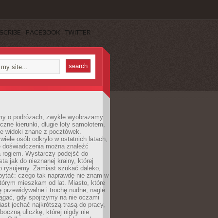
SCRIBE
FACEBOOK
TWITTER
my o podróżach, zwykle wyobrażamy
czne kierunki, długie loty samolotem,
ne widoki znane z pocztówek.
ele osób odkryło w ostatnich latach,
e doświadczenia można znaleźć
a rogiem. Wystarczy podejść do
ta jak do nieznanej krainy, której
o rysujemy. Zamiast szukać daleko,
ytać: czego tak naprawdę nie znam w
tórym mieszkam od lat. Miasto, które
 przewidywalne i trochę nudne, nagle
ągać, gdy spojrzymy na nie oczami
iast jechać najkrótszą trasą do pracy,
oczną uliczkę, której nigdy nie