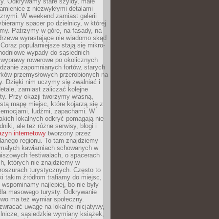
y. Odkrywamy stare szyldy, małe
amienice z niezwykłymi detalami
cznymi. W weekend zamiast galerii
bieramy spacer po dzielnicy, w której
my. Patrzymy w górę, na fasady, na
 drzewa wyrastające nie wiadomo skąd
Coraz popularniejsze stają się mikro-
dnodniowe wypady do sąsiednich
 wyprawy rowerowe po okolicznych
dzanie zapomnianych fortów, starych
rków przemysłowych przerobionych na
ry. Dzięki nim uczymy się zwalniać i
etale, zamiast zaliczać kolejne
isty. Przy okazji tworzymy własną,
stą mapę miejsc, które kojarzą się z
 emocjami, ludźmi, zapachami. W
akich lokalnych odkryć pomagają nie
niki, ale też różne serwisy, blogi i
zyn internetowy
tworzony przez
danego regionu. To tam znajdziemy
 małych kawiarniach schowanych w
niszowych festiwalach, o spacerach
h, których nie znajdziemy w
broszurach turystycznych. Często to
ki takim źródłom trafiamy do miejsc,
j wspominamy najlepiej, bo nie były
” dla masowego turysty. Odkrywanie
owo ma też wymiar społeczny.
wracać uwagę na lokalne inicjatywy,
ślnicze, sąsiedzkie wymiany książek,