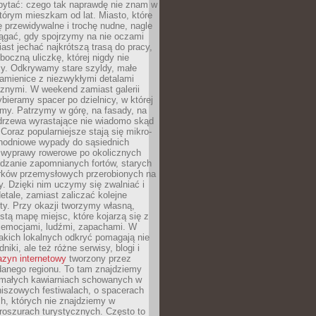
ytać: czego tak naprawdę nie znam w
tórym mieszkam od lat. Miasto, które
 przewidywalne i trochę nudne, nagle
ągać, gdy spojrzymy na nie oczami
iast jechać najkrótszą trasą do pracy,
oczną uliczkę, której nigdy nie
y. Odkrywamy stare szyldy, małe
amienice z niezwykłymi detalami
cznymi. W weekend zamiast galerii
bieramy spacer po dzielnicy, w której
my. Patrzymy w górę, na fasady, na
 drzewa wyrastające nie wiadomo skąd
Coraz popularniejsze stają się mikro-
dnodniowe wypady do sąsiednich
 wyprawy rowerowe po okolicznych
dzanie zapomnianych fortów, starych
rków przemysłowych przerobionych na
ry. Dzięki nim uczymy się zwalniać i
etale, zamiast zaliczać kolejne
isty. Przy okazji tworzymy własną,
stą mapę miejsc, które kojarzą się z
 emocjami, ludźmi, zapachami. W
akich lokalnych odkryć pomagają nie
niki, ale też różne serwisy, blogi i
zyn internetowy
tworzony przez
danego regionu. To tam znajdziemy
 małych kawiarniach schowanych w
niszowych festiwalach, o spacerach
h, których nie znajdziemy w
broszurach turystycznych. Często to