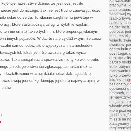
zauważaliśm
nkcjonuje nawet stwierdzenie, że jeśli coś jest do
pracownie, k
architektoni
świecie jest do niczego. Jak nie jest trudno zauważyć, dużo
handlowej wy
ięło sobie do serca. To właśnie dzięki temu powstaje w
rzadko bywa
balkony, na
oracji, które zaświadczają usługi w wybitnie wąskim,
na dachach. 
 ten nie ominął także tych firm, które proponują własnym
podróże: je
miasteczek,
 i innych pojazdów. Widać to na przykład w tym, że coraz
wsiach, zwie
dworców, pa
życzalni samochodów, ale o wypożyczalni samochodów
centra kultu
awczych lub lokalnych. Sprawdza się także wyraz
dostrzegać d
atrakcje z l
a. Taka specjalizacja sprawia, że nie tylko wolno trafić
bardzo osobi
nego przedsiębiorstwa się zgłaszają, ale także można
konkretnymi
planowaniu t
m kształtowaniu własnej działalności. Jak najbardziej
tylko przewod
lokalny
maga
wać swoją jednostkę, kierując jej ofertę najzwyczajniej w
pasjonatów 
mentów.
opowieści o
bramach, o 
tematycznyc
oficjalnych 
właśnie dzię
które późnie
om
„pod linijkę
miasta na n
m
Zaczynamy z
targi rzemie