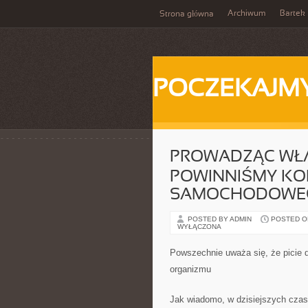
Archiwum
Bartek
Strona główna
POCZEKAJM
PROWADZĄC WŁA
POWINNIŚMY KO
SAMOCHODOWE
POSTED BY ADMIN
POSTED ON 
WYŁĄCZONA
Powszechnie uważa się, że picie d
organizmu
Jak wiadomo, w dzisiejszych czas