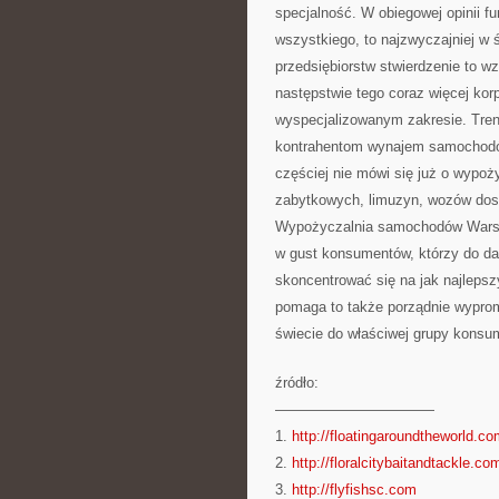
specjalność. W obiegowej opinii fu
wszystkiego, to najzwyczajniej w 
przedsiębiorstw stwierdzenie to wz
następstwie tego coraz więcej korp
wyspecjalizowanym zakresie. Trend
kontrahentom wynajem samochodów
częściej nie mówi się już o wypo
zabytkowych, limuzyn, wozów dost
Wypożyczalnia samochodów Warszaw
w gust konsumentów, którzy do da
skoncentrować się na jak najlepszy
pomaga to także porządnie wypromo
świecie do właściwej grupy konsu
źródło:
———————————
1.
http://floatingaroundtheworld.c
2.
http://floralcitybaitandtackle.co
3.
http://flyfishsc.com