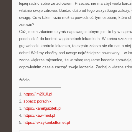
lepiej radzić sobie ze zdrowiem. Przecież nie ma zbyt wielu bardz
właśnie swoje zdrowie. Bardzo dużo od tego wszystkiego zależy,
uwagę. Co w takim razie można powiedzieć tym osobom, które chc
zdrowie?
Cóż, moim zdaniem czymś naprawdę istotnym jest to by w napra
podchodzić do kontroli w gabinetach lekarskich. W końcu szczere f
grę wchodzi kontrola lekarska, to często zdarza się dla nas o niej
dobre! Weźmy choćby pod uwagę najróżniejsze nowotwory – w koń
żadna większa tajemnica, że w miarę regularne badania sprawia
odpowiednim czasie zacząć swoje leczenie. Zadbaj o własne zdro
źródło:
———————————
1.
https://im2010.pl
2.
zobacz poradnik
3.
https://kamilguzdek.pl
4.
https://kaw-med.pl
5.
https://leksykonkulturnet.pl