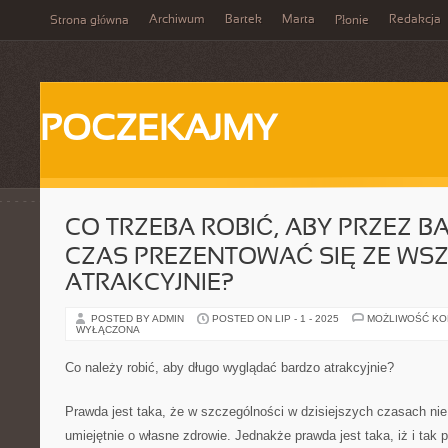
Archiwum
Bartek
Marta
Redakcja
Strona główna
Płonie
POCZEKAJMY
CO TRZEBA ROBIĆ, ABY PRZEZ B
CZAS PREZENTOWAĆ SIĘ ZE WS
ATRAKCYJNIE?
POSTED BY ADMIN
POSTED ON LIP - 1 - 2025
MOŻLIWOŚĆ K
WYŁĄCZONA
Co należy robić, aby długo wyglądać bardzo atrakcyjnie?
Prawda jest taka, że w szczególności w dzisiejszych czasach nie 
umiejętnie o własne zdrowie. Jednakże prawda jest taka, iż i tak 