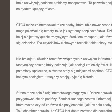
kraje rozwiązują podobne problemy transportowe. To pozwala spojr
na system łączący miasta.
CTCU może zainteresować także osoby, które lubią nowoczesne t
mogą pojawiać się tematy takie jak systemy bezpieczeństwa. Dzi
kolej nie jest wyłącznie tradycyjnym środkiem transportu, ale rów
się dziedziną. Dla czytelników ciekawych techniki takie teksty m
Nie brakuje tu również tematów związanych z rozwojem infrastruktu
fascynujący obszar, który pokazuje, jak pociągi zmieniały świat. 
przemiany społeczne, a dworce stały się miejscami spotkań. CT
każdym pociągiem, trasą czy stacją kryje się historia.
Strona może pełnić rolę internetowego magazynu. Dobrze sprawdzi
przygotować się do podróży. Zamiast suchego zestawu informacji,
które można czytać zarówno dla przyjemności, jak i w celu zdob
Taki charakter sprawia, że CTCU jest dobre zarówno dla początkuj