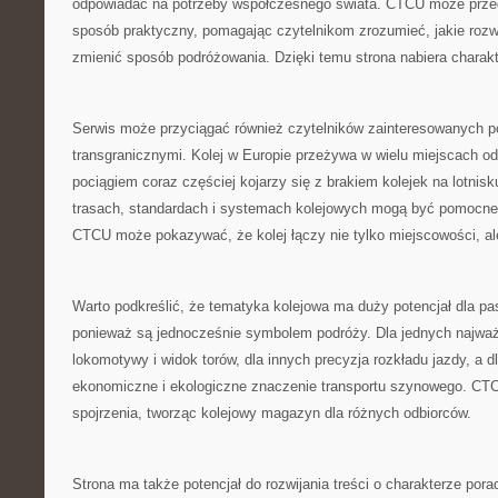
odpowiadać na potrzeby współczesnego świata. CTCU może przed
sposób praktyczny, pomagając czytelnikom zrozumieć, jakie roz
zmienić sposób podróżowania. Dzięki temu strona nabiera charak
Serwis może przyciągać również czytelników zainteresowanych p
transgranicznymi. Kolej w Europie przeżywa w wielu miejscach o
pociągiem coraz częściej kojarzy się z brakiem kolejek na lotnisk
trasach, standardach i systemach kolejowych mogą być pomocne
CTCU może pokazywać, że kolej łączy nie tylko miejscowości, ale
Warto podkreślić, że tematyka kolejowa ma duży potencjał dla pa
ponieważ są jednocześnie symbolem podróży. Dla jednych najważ
lokomotywy i widok torów, dla innych precyzja rozkładu jazdy, a d
ekonomiczne i ekologiczne znaczenie transportu szynowego. CT
spojrzenia, tworząc kolejowy magazyn dla różnych odbiorców.
Strona ma także potencjał do rozwijania treści o charakterze po