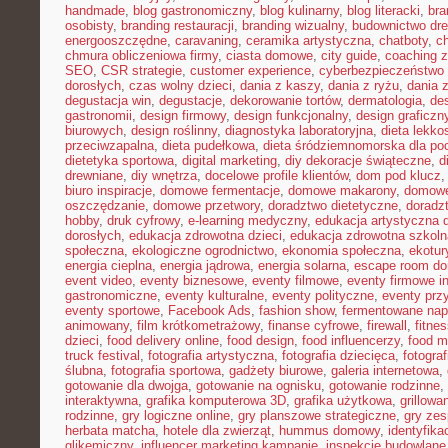
handmade
,
blog gastronomiczny
,
blog kulinarny
,
blog literacki
,
bra
osobisty
,
branding restauracji
,
branding wizualny
,
budownictwo dr
energooszczędne
,
caravaning
,
ceramika artystyczna
,
chatboty
,
ch
chmura obliczeniowa firmy
,
ciasta domowe
,
city guide
,
coaching z
SEO
,
CSR strategie
,
customer experience
,
cyberbezpieczeństwo 
dorosłych
,
czas wolny dzieci
,
dania z kaszy
,
dania z ryżu
,
dania 
degustacja win
,
degustacje
,
dekorowanie tortów
,
dermatologia
,
de
gastronomii
,
design firmowy
,
design funkcjonalny
,
design graficzn
biurowych
,
design roślinny
,
diagnostyka laboratoryjna
,
dieta lekko
przeciwzapalna
,
dieta pudełkowa
,
dieta śródziemnomorska dla po
dietetyka sportowa
,
digital marketing
,
diy dekoracje świąteczne
,
d
drewniane
,
diy wnętrza
,
docelowe profile klientów
,
dom pod klucz
biuro inspiracje
,
domowe fermentacje
,
domowe makarony
,
domowe
oszczędzanie
,
domowe przetwory
,
doradztwo dietetyczne
,
doradz
hobby
,
druk cyfrowy
,
e-learning medyczny
,
edukacja artystyczna d
dorosłych
,
edukacja zdrowotna dzieci
,
edukacja zdrowotna szkoln
społeczna
,
ekologiczne ogrodnictwo
,
ekonomia społeczna
,
ekotur
energia cieplna
,
energia jądrowa
,
energia solarna
,
escape room d
event video
,
eventy biznesowe
,
eventy filmowe
,
eventy firmowe i
gastronomiczne
,
eventy kulturalne
,
eventy polityczne
,
eventy prz
eventy sportowe
,
Facebook Ads
,
fashion show
,
fermentowane nap
animowany
,
film krótkometrażowy
,
finanse cyfrowe
,
firewall
,
fitne
dzieci
,
food delivery online
,
food design
,
food influencerzy
,
food m
truck festival
,
fotografia artystyczna
,
fotografia dziecięca
,
fotograf
ślubna
,
fotografia sportowa
,
gadżety biurowe
,
galeria internetowa
,
gotowanie dla dwojga
,
gotowanie na ognisku
,
gotowanie rodzinne
,
interaktywna
,
grafika komputerowa 3D
,
grafika użytkowa
,
grillow
rodzinne
,
gry logiczne online
,
gry planszowe strategiczne
,
gry ze
herbata matcha
,
hotele dla zwierząt
,
hummus domowy
,
identyfika
glikemiczny
,
influencer marketing kampanie
,
inspekcje budowlane