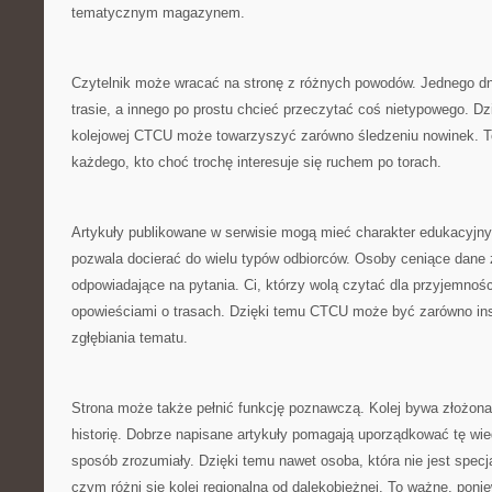
tematycznym magazynem.
Czytelnik może wracać na stronę z różnych powodów. Jednego dn
trasie, a innego po prostu chcieć przeczytać coś nietypowego. Dz
kolejowej CTCU może towarzyszyć zarówno śledzeniu nowinek. To
każdego, kto choć trochę interesuje się ruchem po torach.
Artykuły publikowane w serwisie mogą mieć charakter edukacyjny
pozwala docierać do wielu typów odbiorców. Osoby ceniące dane z
odpowiadające na pytania. Ci, którzy wolą czytać dla przyjemnoś
opowieściami o trasach. Dzięki temu CTCU może być zarówno ins
zgłębiania tematu.
Strona może także pełnić funkcję poznawczą. Kolej bywa złożon
historię. Dobrze napisane artykuły pomagają uporządkować tę wie
sposób zrozumiały. Dzięki temu nawet osoba, która nie jest specj
czym różni się kolej regionalna od dalekobieżnej. To ważne, poni