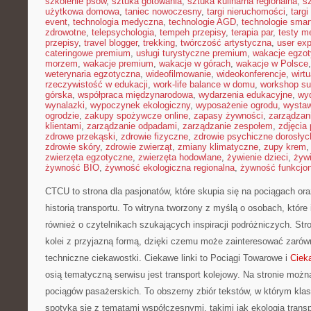
szkolenie psów
,
sztuka gotowania
,
sztuka kulinarna regionalna
,
s
użytkowa domowa
,
taniec nowoczesny
,
targi nieruchomości
,
targ
event
,
technologia medyczna
,
technologie AGD
,
technologie sma
zdrowotne
,
telepsychologia
,
tempeh przepisy
,
terapia par
,
testy 
przepisy
,
travel blogger
,
trekking
,
twórczość artystyczna
,
user exp
cateringowe premium
,
usługi turystyczne premium
,
wakacje egzo
morzem
,
wakacje premium
,
wakacje w górach
,
wakacje w Polsce
weterynaria egzotyczna
,
wideofilmowanie
,
wideokonferencje
,
wirtu
rzeczywistość w edukacji
,
work-life balance w domu
,
workshop su
górska
,
współpraca międzynarodowa
,
wydarzenia edukacyjne
,
wy
wynalazki
,
wypoczynek ekologiczny
,
wyposażenie ogrodu
,
wysta
ogrodzie
,
zakupy spożywcze online
,
zapasy żywności
,
zarządzani
klientami
,
zarządzanie odpadami
,
zarządzanie zespołem
,
zdjęcia
zdrowe przekąski
,
zdrowie fizyczne
,
zdrowie psychiczne dorosłyc
zdrowie skóry
,
zdrowie zwierząt
,
zmiany klimatyczne
,
zupy krem
zwierzęta egzotyczne
,
zwierzęta hodowlane
,
żywienie dzieci
,
żyw
żywność BIO
,
żywność ekologiczna regionalna
,
żywność funkcjo
CTCU to strona dla pasjonatów, które skupia się na pociągach or
historią transportu. To witryna tworzony z myślą o osobach, które i
również o czytelnikach szukających inspiracji podróżniczych. Str
kolei z przyjazną formą, dzięki czemu może zainteresować zarów
techniczne ciekawostki. Ciekawe linki to Pociągi Towarowe i
Ciek
osią tematyczną serwisu jest transport kolejowy. Na stronie możn
pociągów pasażerskich. To obszerny zbiór tekstów, w którym klas
spotyka się z tematami współczesnymi, takimi jak ekologia trans