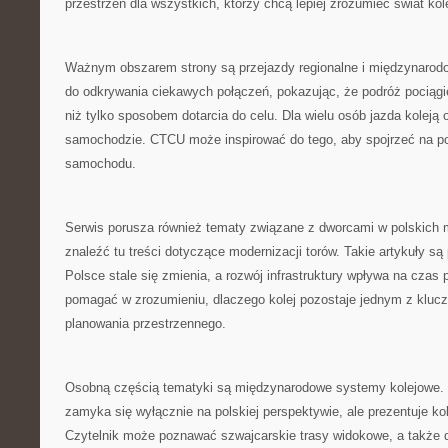
przestrzeń dla wszystkich, którzy chcą lepiej zrozumieć świat kole
Ważnym obszarem strony są przejazdy regionalne i międzynaro
do odkrywania ciekawych połączeń, pokazując, że podróż pocią
niż tylko sposobem dotarcia do celu. Dla wielu osób jazda koleją 
samochodzie. CTCU może inspirować do tego, aby spojrzeć na poc
samochodu.
Serwis porusza również tematy związane z dworcami w polskich 
znaleźć tu treści dotyczące modernizacji torów. Takie artykuły są
Polsce stale się zmienia, a rozwój infrastruktury wpływa na cza
pomagać w zrozumieniu, dlaczego kolej pozostaje jednym z klu
planowania przestrzennego.
Osobną częścią tematyki są międzynarodowe systemy kolejowe. D
zamyka się wyłącznie na polskiej perspektywie, ale prezentuje kol
Czytelnik może poznawać szwajcarskie trasy widokowe, a także d