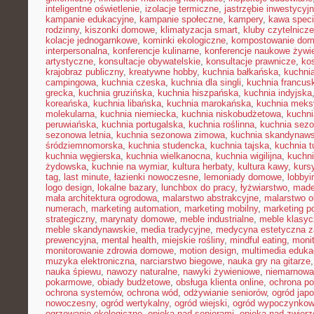
inteligentne oświetlenie
,
izolacje termiczne
,
jastrzębie inwestycyj
kampanie edukacyjne
,
kampanie społeczne
,
kampery
,
kawa speci
rodzinny
,
kiszonki domowe
,
klimatyzacja smart
,
kluby czytelnicze
kolacje jednogarnkowe
,
kominki ekologiczne
,
kompostowanie do
interpersonalna
,
konferencje kulinarne
,
konferencje naukowe żywi
artystyczne
,
konsultacje obywatelskie
,
konsultacje prawnicze
,
ko
krajobraz publiczny
,
kreatywne hobby
,
kuchnia bałkańska
,
kuchnia
campingowa
,
kuchnia czeska
,
kuchnia dla singli
,
kuchnia francus
grecka
,
kuchnia gruzińska
,
kuchnia hiszpańska
,
kuchnia indyjska
koreańska
,
kuchnia libańska
,
kuchnia marokańska
,
kuchnia mek
molekularna
,
kuchnia niemiecka
,
kuchnia niskobudżetowa
,
kuchni
peruwiańska
,
kuchnia portugalska
,
kuchnia roślinna
,
kuchnia sezo
sezonowa letnia
,
kuchnia sezonowa zimowa
,
kuchnia skandynaw
śródziemnomorska
,
kuchnia studencka
,
kuchnia tajska
,
kuchnia t
kuchnia węgierska
,
kuchnia wielkanocna
,
kuchnia wigilijna
,
kuchni
żydowska
,
kuchnie na wymiar
,
kultura herbaty
,
kultura kawy
,
kurs
tag
,
last minute
,
łazienki nowoczesne
,
lemoniady domowe
,
lobbyi
logo design
,
lokalne bazary
,
lunchbox do pracy
,
łyżwiarstwo
,
made
mała architektura ogrodowa
,
malarstwo abstrakcyjne
,
malarstwo o
numerach
,
marketing automation
,
marketing mobilny
,
marketing po
strategiczny
,
marynaty domowe
,
meble industrialne
,
meble klasy
meble skandynawskie
,
media tradycyjne
,
medycyna estetyczna z
prewencyjna
,
mental health
,
miejskie rośliny
,
mindful eating
,
moni
monitorowanie zdrowia domowe
,
motion design
,
multimedia eduka
muzyka elektroniczna
,
narciarstwo biegowe
,
nauka gry na gitarze
nauka śpiewu
,
nawozy naturalne
,
nawyki żywieniowe
,
niemarnowan
pokarmowe
,
obiady budżetowe
,
obsługa klienta online
,
ochrona po
ochrona systemów
,
ochrona wód
,
odżywianie seniorów
,
ogród japo
nowoczesny
,
ogród wertykalny
,
ogród wiejski
,
ogród wypoczynko
ogrzewanie ekologiczne
,
opieka nad seniorami
,
opieka nad zwier