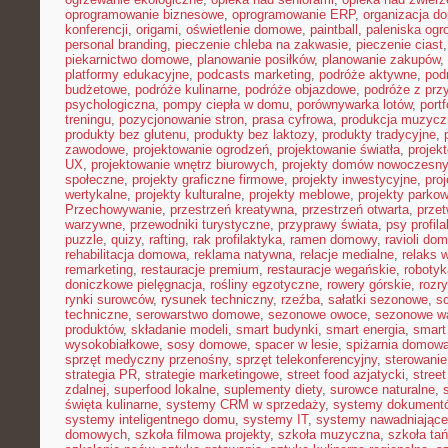
oprogramowanie biznesowe
,
oprogramowanie ERP
,
organizacja 
konferencji
,
origami
,
oświetlenie domowe
,
paintball
,
paleniska og
personal branding
,
pieczenie chleba na zakwasie
,
pieczenie ciast
piekarnictwo domowe
,
planowanie posiłków
,
planowanie zakupów
,
platformy edukacyjne
,
podcasts marketing
,
podróże aktywne
,
pod
budżetowe
,
podróże kulinarne
,
podróże objazdowe
,
podróże z prz
psychologiczna
,
pompy ciepła w domu
,
porównywarka lotów
,
portf
treningu
,
pozycjonowanie stron
,
prasa cyfrowa
,
produkcja muzycz
produkty bez glutenu
,
produkty bez laktozy
,
produkty tradycyjne
,
zawodowe
,
projektowanie ogrodzeń
,
projektowanie światła
,
projek
UX
,
projektowanie wnętrz biurowych
,
projekty domów nowoczesn
społeczne
,
projekty graficzne firmowe
,
projekty inwestycyjne
,
pro
wertykalne
,
projekty kulturalne
,
projekty meblowe
,
projekty parko
Przechowywanie
,
przestrzeń kreatywna
,
przestrzeń otwarta
,
prze
warzywne
,
przewodniki turystyczne
,
przyprawy świata
,
psy profil
puzzle
,
quizy
,
rafting
,
rak profilaktyka
,
ramen domowy
,
ravioli do
rehabilitacja domowa
,
reklama natywna
,
relacje medialne
,
relaks 
remarketing
,
restauracje premium
,
restauracje wegańskie
,
roboty
doniczkowe pielęgnacja
,
rośliny egzotyczne
,
rowery górskie
,
rozr
rynki surowców
,
rysunek techniczny
,
rzeźba
,
sałatki sezonowe
,
s
techniczne
,
serowarstwo domowe
,
sezonowe owoce
,
sezonowe w
produktów
,
składanie modeli
,
smart budynki
,
smart energia
,
smart
wysokobiałkowe
,
sosy domowe
,
spacer w lesie
,
spiżarnia domow
sprzęt medyczny przenośny
,
sprzęt telekonferencyjny
,
sterowani
strategia PR
,
strategie marketingowe
,
street food azjatycki
,
stree
zdalnej
,
superfood lokalne
,
suplementy diety
,
surowce naturalne
,
święta kulinarne
,
systemy CRM w sprzedaży
,
systemy dokument
systemy inteligentnego domu
,
systemy IT
,
systemy nawadniające
domowych
,
szkoła filmowa projekty
,
szkoła muzyczna
,
szkoła ta