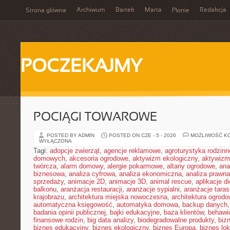
Archiwum
Bartek
Marta
Redakcja
Strona główna
Płonie
POCZEKAJMY
POCIĄGI TOWAROWE
POSTED BY ADMIN
POSTED ON CZE - 5 - 2026
MOŻLIWOŚĆ K
WYŁĄCZONA
Tagi:
adopcje zwierząt
,
agencje reklamowe
,
agroturystyka rodzinn
domowych
,
akcesoria ogrodowe
,
aktywizm ekologiczny
,
aktywizm
twórcza
,
alarm domowy
,
alergie pokarmowe
,
altany ogrodowe
,
ana
biznesowa
,
analiza cyfrowa
,
analiza ekonomiczna
,
analiza prawn
sprzedaży
,
animacje 2D
,
animacje 3D
,
animal rescue
,
aplikacje d
balkonu
,
aranżacja restauracji
,
aranżacje sypialni
,
aranżacje tara
krajobrazu
,
architektura miejska nowoczesna
,
architektura ogrod
automatyczna księgowość
,
automatyka domowa
,
backup danych
badania opinii publicznej
,
bajki edukacyjne
,
baza klientów
,
behawi
finansowe rodzin
,
big data analizy
,
biodegradowalne produkty
,
biz
biznes edukacyjny
,
biznes ekologiczny
,
biznes Europa
,
biznes lok