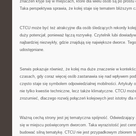
znaczeń kryje się w miejscach, które dla wielu osób są po prostu
Taka perspektywa sprawia, że kolej staje się tematem bliższym c
CTCU może być też atrakcyjne dla osób śledzących rekordy kolej
duży potencjał, ponieważ łączą rozrywkę. Czytelnik lubi dowiadywa
najbardziej niezwykły, gdzie znajdują się największe dworce. Tego
udostępniane.
Serwis pokazuje również, że kolej ma duże znaczenie w kontekśc
czasach, gdy coraz więcej osób zastanawia się nad wpływem pod
często staje się symbolem odpowiedzialnej mobilności. Artykuły 
nie tylko kwestie techniczne, lecz także klimatyczne. CTCU mo
zrozumieć, dlaczego rozwój połączeń kolejowych jest istotny dla 
Ważną cechą strony jest jej tematyczna spójność. Odwiedzający 
się w miejscu poświęconym dworcom. Taka wyrazistość jest cen
budować silną tematykę. CTCU nie jest przypadkowym zbiorem t