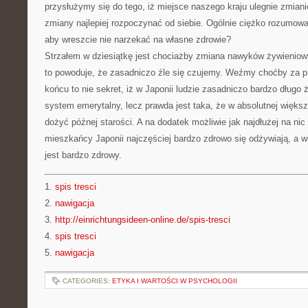
przysłużymy się do tego, iż miejsce naszego kraju ulegnie zmiani
zmiany najlepiej rozpoczynać od siebie. Ogólnie ciężko rozumować
aby wreszcie nie narzekać na własne zdrowie?
Strzałem w dziesiątkę jest chociażby zmiana nawyków żywieniow
to powoduje, że zasadniczo źle się czujemy. Weźmy choćby za 
końcu to nie sekret, iż w Japonii ludzie zasadniczo bardzo długo
system emerytalny, lecz prawda jest taka, że w absolutnej więk
dożyć późnej starości. A na dodatek możliwie jak najdłużej na nic
mieszkańcy Japonii najczęściej bardzo zdrowo się odżywiają, a w
jest bardzo zdrowy.
1.
spis tresci
2.
nawigacja
3.
http://einrichtungsideen-online.de/spis-tresci
4.
spis tresci
5.
nawigacja
CATEGORIES:
ETYKA I WARTOŚCI W PSYCHOLOGII