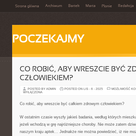
Archiwum
Bartek
Marta
Redakcja
Strona główna
Płonie
POCZEKAJMY
CO ROBIĆ, ABY WRESZCIE BYĆ 
CZŁOWIEKIEM?
POSTED BY ADMIN
POSTED ON LIS - 6 - 2025
MOŻLIWOŚĆ K
WYŁĄCZONA
Co robić, aby wreszcie być całkiem zdrowym człowiekiem?
W ostatnim czasie wyszły jakieś badania, według których mieszk
jeżeli wchodzą w grę najróżniejsze choroby. Nie może zatem dziwi
naszym kraju aptek… Jednakże nie można powiedzieć, iż nie mo