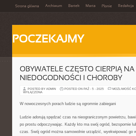
Archiwum
Bartek
Marta
Redakcja
Strona główna
Płonie
POCZEKAJMY
OBYWATELE CZĘSTO CIERPIĄ NA
NIEDOGODNOŚCI I CHOROBY
POSTED BY ADMIN
POSTED ON PAŹ - 5 - 2025
MOŻLIWOŚĆ K
WYŁĄCZONA
W nowoczesnych porach ludzie są ogromnie zabiegani
Ludzie adorują spędzać czas na nieograniczonym powietrzu, bawiąc
po prostu odpoczywając. Każdy kto ma swój ogród, bezspornie lu
czas. Swój ogród można samowolnie urządzić, wyekwipować go 