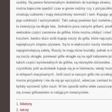
ozdoby. Na pewno fenomenalnym dodatkiem do każdego skweru, będ
można bajecznie spędzić czas w gronie rodziny czy z przyjaciółmi
smakują cudownie i mają nietuzinkowy wonność i woń. Kupując gri
jego solidność i wytrzymałość. Taki zakup powinien być rzetelnie 
to inwestycja na długie lata. Jednakże poza samymi grillami, pro
wielorakie części zamienne do grillów, które można zdobyć i mieć 
kosztem. bardzo dużo osób kupuje ruszty do grilla, które najczęśc
największym stopniu używane. Są to w większości ruszty nierdzew
najogromniejszą zaletą. Ruszty te mają różne kształty, jednak 
są ruszty okrągłe, ponieważ grille okrągłe są na ogół nabywane 
takich części wymienialnych do grillów, są niezwykle różnorodne.
czynników, jeśli aczkolwiek kupuje się je w Internecie, wtedy moż
w sklepach stacjonarnych. Jeśli ruszt w naszym grillu nie oczekuj
mocno przypalony i nie da się go wyczyścić, wówczas zamiast ku
byłoby wymienić tylko ruszt. W ten sposób wolno wiele zaoszczę
się znowu grillowaniem w celującym towarzystwie.
1.
felietony
2.
teksty