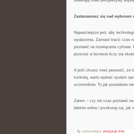
otwierają nowe perspektywy współ
Zastanawiasz się nad wyborem
Najważniejsze jest, aby technologi
wydarzenia. Zamiast tracić czas na
postawić na rozwiązania cyfrowe.
przecież w biznesie liczy się sku
A jeśli chcesz mieć pewność, że t
kontrolą, warto wybrać system spr
uczestników. To jak posiadanie n
Zatem – czy nie czas postawić na
biletów online i przekonaj się, ja
CATEGORIES:
RODZAJE RYB