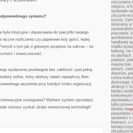
pracy z uczestnikami.
zaczynamy p
miejscu, w k
wydawało się
zaczyna wci
 odpowiedniego systemu?
turysty. Zam
skręcamy w b
zauważaliśm
a była intuicyjna i dopasowana do specyfiki twojego
pracownie, k
architektoni
 ręczne rozliczenia czy papierowe listy gości, lepiej
handlowej wy
 Pomyśl o tym jak o gotowym przepisie na sukces – bo
rzadko bywa
balkony, na
teczność i nowoczesność.
na dachach. 
podróże: je
miasteczek,
wsiach, zwie
woje wydarzenie przebiegnie bez zakłóceń i pod pełną
dworców, pa
zedaży online, który obsłuży nawet największy tłum
centra kultu
dostrzegać d
iezawodnego asystenta przy każdym kroku organizacji.
atrakcje z l
bardzo osobi
konkretnymi
 innowacyjne rozwiązania? Wybierz system sprzedaży
planowaniu t
tylko przewod
k wiele możesz zyskać dzięki nowoczesnej technologii!
lokalny
maga
pasjonatów 
opowieści o
bramach, o 
tematycznyc
oficjalnych 