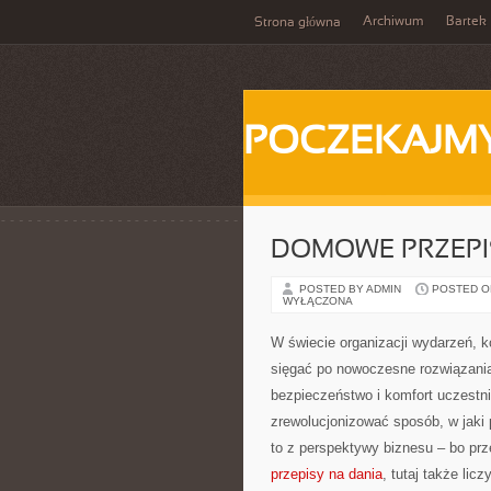
Archiwum
Bartek
Strona główna
POCZEKAJM
DOMOWE PRZEPIS
POSTED BY ADMIN
POSTED ON
WYŁĄCZONA
W świecie organizacji wydarzeń,
sięgać po nowoczesne rozwiązania, 
bezpieczeństwo i komfort uczestni
zrewolucjonizować sposób, w jaki
to z perspektywy biznesu – bo pr
przepisy na dania
, tutaj także lic