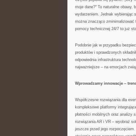
moje dane?” To naturalne obawy, bo
wydarzeniem. Jednak wybierając 
można znacząco zminimalizować t
pomocy technicznej 24/7 to już st
Podobnie jak w przypadku bezpiec
produktów i sprawdzonych składni
odpowiednia infrastruktura techno
najważniejsze – na emocjach zw
Wprowadzamy innowacje – trend
Współczesne rozwiązania dla event
kompleksowe platformy integrujące 
płatności mobilnych oraz analizy 
rozwiązania AR i VR – wyobraź so
jeszcze przed jego rozpoczęciem. 