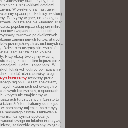
y. Odkrywamy stare szyldy, małe
amienice z niezwykłymi detalami
cznymi. W weekend zamiast galerii
bieramy spacer po dzielnicy, w której
my. Patrzymy w górę, na fasady, na
 drzewa wyrastające nie wiadomo skąd
Coraz popularniejsze stają się mikro-
dnodniowe wypady do sąsiednich
 wyprawy rowerowe po okolicznych
dzanie zapomnianych fortów, starych
rków przemysłowych przerobionych na
ry. Dzięki nim uczymy się zwalniać i
etale, zamiast zaliczać kolejne
isty. Przy okazji tworzymy własną,
stą mapę miejsc, które kojarzą się z
 emocjami, ludźmi, zapachami. W
akich lokalnych odkryć pomagają nie
niki, ale też różne serwisy, blogi i
zyn internetowy
tworzony przez
danego regionu. To tam znajdziemy
 małych kawiarniach schowanych w
niszowych festiwalach, o spacerach
h, których nie znajdziemy w
broszurach turystycznych. Często to
ki takim źródłom trafiamy do miejsc,
j wspominamy najlepiej, bo nie były
” dla masowego turysty. Odkrywanie
owo ma też wymiar społeczny.
wracać uwagę na lokalne inicjatywy,
ślnicze, sąsiedzkie wymiany książek,