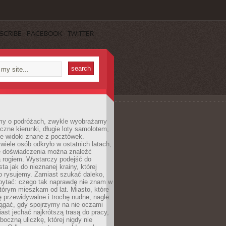
SCRIBE
FACEBOOK
TWITTER
my o podróżach, zwykle wyobrażamy
czne kierunki, długie loty samolotem,
ne widoki znane z pocztówek.
ele osób odkryło w ostatnich latach,
e doświadczenia można znaleźć
a rogiem. Wystarczy podejść do
ta jak do nieznanej krainy, której
o rysujemy. Zamiast szukać daleko,
ytać: czego tak naprawdę nie znam w
tórym mieszkam od lat. Miasto, które
 przewidywalne i trochę nudne, nagle
ągać, gdy spojrzymy na nie oczami
iast jechać najkrótszą trasą do pracy,
oczną uliczkę, której nigdy nie