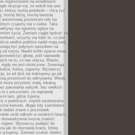
owe organizowane na osiedlowym
gle okazuje się, że wokół nas jest
zi, którzy myślą podobnie – chcą żyć
j, trochę bliżej, trochę bardziej
 anonimowej przestrzeni robi się
tórym czujemy się u siebie. Taka
pektywy ma ogromny wpływ na
mfort życia. Zamiast ciągle tęsknić za
erunkami, uczymy się lubić to, co jest
ście wielkie podróże nadal mają swój
rzestają być jedynym sposobem na
ę od rutyny. Nawet krótki spacer nową
 przewietrzyć głowę, jeśli naprawdę
żni na to, co nas otacza. Miasto,
 nigdy nie jest skończone. Zmieniają
 ludzie, kolory, zapachy. Wystarczy
ję, że od dziś nie traktujemy go jak
 żywą przestrzeń do odkrywania. Wtedy
ń może przynieść małą, lokalną
ez pakowania walizek, bez wielkich
a to z poczuciem, że naprawdę
cni tam, gdzie żyjemy.
my o podróżach, zwykle wyobrażamy
czne kierunki, długie loty samolotem,
ne widoki znane z pocztówek.
ele osób odkryło w ostatnich latach,
e doświadczenia można znaleźć
a rogiem. Wystarczy podejść do
ta jak do nieznanej krainy, której
o rysujemy. Zamiast szukać daleko,