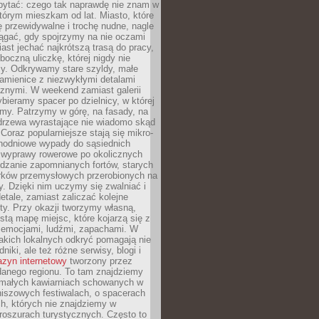
ytać: czego tak naprawdę nie znam w
tórym mieszkam od lat. Miasto, które
 przewidywalne i trochę nudne, nagle
ągać, gdy spojrzymy na nie oczami
iast jechać najkrótszą trasą do pracy,
oczną uliczkę, której nigdy nie
y. Odkrywamy stare szyldy, małe
amienice z niezwykłymi detalami
cznymi. W weekend zamiast galerii
bieramy spacer po dzielnicy, w której
my. Patrzymy w górę, na fasady, na
 drzewa wyrastające nie wiadomo skąd
Coraz popularniejsze stają się mikro-
dnodniowe wypady do sąsiednich
 wyprawy rowerowe po okolicznych
dzanie zapomnianych fortów, starych
rków przemysłowych przerobionych na
ry. Dzięki nim uczymy się zwalniać i
etale, zamiast zaliczać kolejne
isty. Przy okazji tworzymy własną,
stą mapę miejsc, które kojarzą się z
 emocjami, ludźmi, zapachami. W
akich lokalnych odkryć pomagają nie
niki, ale też różne serwisy, blogi i
zyn internetowy
tworzony przez
danego regionu. To tam znajdziemy
 małych kawiarniach schowanych w
niszowych festiwalach, o spacerach
h, których nie znajdziemy w
broszurach turystycznych. Często to