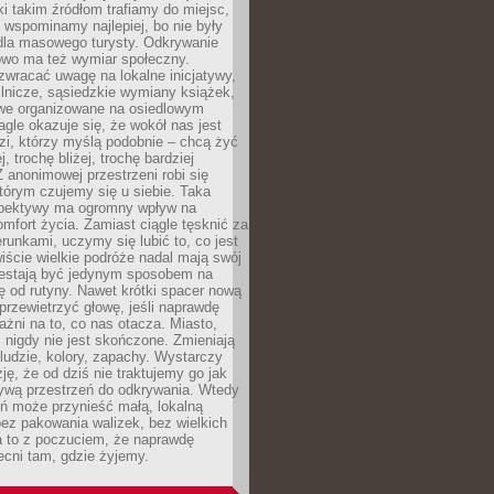
ki takim źródłom trafiamy do miejsc,
j wspominamy najlepiej, bo nie były
” dla masowego turysty. Odkrywanie
owo ma też wymiar społeczny.
wracać uwagę na lokalne inicjatywy,
ślnicze, sąsiedzkie wymiany książek,
owe organizowane na osiedlowym
gle okazuje się, że wokół nas jest
zi, którzy myślą podobnie – chcą żyć
j, trochę bliżej, trochę bardziej
 anonimowej przestrzeni robi się
tórym czujemy się u siebie. Taka
pektywy ma ogromny wpływ na
mfort życia. Zamiast ciągle tęsknić za
erunkami, uczymy się lubić to, co jest
ście wielkie podróże nadal mają swój
rzestają być jedynym sposobem na
ę od rutyny. Nawet krótki spacer nową
 przewietrzyć głowę, jeśli naprawdę
żni na to, co nas otacza. Miasto,
 nigdy nie jest skończone. Zmieniają
 ludzie, kolory, zapachy. Wystarczy
ję, że od dziś nie traktujemy go jak
 żywą przestrzeń do odkrywania. Wtedy
ń może przynieść małą, lokalną
ez pakowania walizek, bez wielkich
a to z poczuciem, że naprawdę
cni tam, gdzie żyjemy.