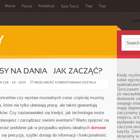
Marta
Redakcja
Tagi
Tagi
Płonie
Spis Treści
SUB
Y
Y NA DANIA – JAK ZACZĄĆ?
Kiedy myśli
sobie egzoty
DOMOWE
 CZE - 19 - 2025
MOŻLIWOŚĆ KOMENTOWANIA
ZOSTAŁA
spektakular
PRZEPISY
Tymczasem wi
NA
DANIA
że niezwykł
–
 koncertów czy wystaw muzealnych coraz częściej musimy
dosłownie z
JAK
ZACZĄĆ?
swojego mias
które nie tylko ułatwiają pracę, ale także gwarantują
mapę dopier
ków. Czy zastanawiałeś się kiedyś, jak technologia może
zaczynamy p
miejscu, w k
 planujesz i zarządzasz swoimi eventami? Warto spojrzeć na
wydawało się
zaczyna wci
zecież podobnie jak w przypadku wyboru idealnych
domowe
turysty. Zam
zy się precyzja, szybki dostęp do informacji i funkcjonalność.
skręcamy w b