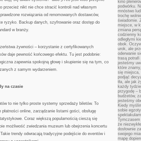
kino plener
podwórku. Na
 przecież nikt nie chce stracić kontroli nad własnym
mnóstwo lud
sprawdzone rozwiązania od renomowanych dostawców,
trochę wolnie
świadomie. Z
e ryzyko. Backup danych, szyfrowanie oraz dostęp do
miejsce, w k
andard w branży.
zmiana pers
codzienny ko
odległymi ki
obok. Oczywi
zeństwa żywności – korzystanie z certyfikowanych
urok, ale p
oderwanie si
ków daje pewność końcowego efektu. Tu jest podobnie:
trasą potrafi
logiczna zapewnia spokojną głowę i skupienie się na tym, co
jesteśmy uwa
które znamy,
iązanych z samym wydarzeniem.
się miejsca,
podjąć decyz
tła, ale jak
y na czasie
każdy tydzie
przygodę – b
budżetów, z
jesteśmy obe
ów to nie tylko proste systemy sprzedaży biletów. To
Kiedy myśli
sobie egzoty
płatności online, zarządzanie listami gości, obsługę
spektakular
statystykowe. Coraz większą popularnością cieszą się
Tymczasem wi
że niezwykł
bie możliwość zwiedzania muzeum lub obejrzenia koncertu
dosłownie z
Takie trendy odwracają tradycyjne podejście do eventów i
swojego mias
mapę dopier