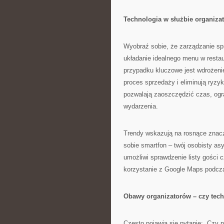
Technologia w służbie organiz
Wyobraź sobie, że zarządzanie sp
układanie idealnego menu w restau
przypadku kluczowe jest wdrożenie
proces sprzedaży i eliminują ryzy
pozwalają zaoszczędzić czas, ogra
wydarzenia.
Trendy wskazują na rosnące znacz
sobie smartfon – twój osobisty asy
umożliwi sprawdzenie listy gości 
korzystanie z Google Maps podczas
Obawy organizatorów – czy tech
Często pojawia się pytanie: „Czy ni