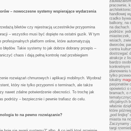
zauważaliśm
pracownie, k
architektoni
atorów – nowoczesne systemy wspierające wydarzenia
handlowej wy
rzadko bywa
balkony, na
rzedażą biletów czy rejestracją uczestników przypomina
na dachach. 
podróże: je
racji – wszystko musi być dopięte na ostatni guzik. W tym
miasteczek,
wsiach, zwie
 profesjonalnych platform online, które automatyzują
dworców, pa
ko błędów. Takie systemy to jak dobrze dobrany przepis –
centra kultu
dostrzegać d
niczyć chaos i dają pełną kontrolę nad przebiegiem
atrakcje z l
bardzo osobi
konkretnymi
planowaniu t
tylko przewod
enie rozwiązań chmurowych i aplikacji mobilnych. Wyobraź
lokalny
maga
pasjonatów 
stent, który nie tylko przypomni o terminach, ale także
opowieści o
czy nawet zdalne potwierdzenie obecności. To trochę jak
bramach, o 
tematycznyc
 podróży – bezpiecznie i pewnie trafiasz do celu.
oficjalnych 
właśnie dzię
które późnie
nologia to na pewno rozwiązanie?
„pod linijkę
miasta na n
Zaczynamy z
targi rzemie
e boję się awarii systemu?” albo „A co jeśli ktoś przejmie