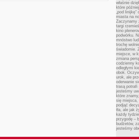
właśnie dzię
które późnie
„pod linijkę
miasta na n
Zaczynamy z
targi rzemie
kino plener
podwórku. Na
mnóstwo lud
trochę wolnie
świadomie. Z
miejsce, w k
zmiana pers
codzienny ko
odległymi ki
obok. Oczywi
urok, ale p
oderwanie si
trasą potrafi
jesteśmy uwa
które znamy,
się miejsca,
podjąć decyz
tła, ale jak
każdy tydzie
przygodę – b
budżetów, z
jesteśmy obe