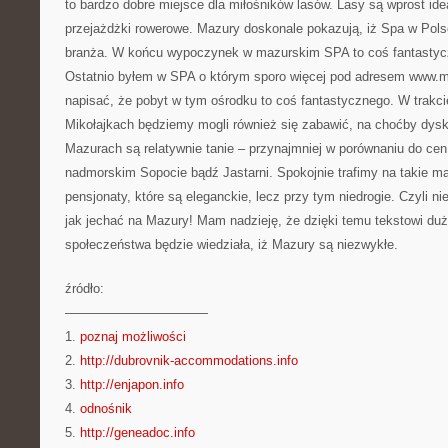
to bardzo dobre miejsce dla miłośników lasów. Lasy są wprost id
przejażdżki rowerowe. Mazury doskonale pokazują, iż Spa w Pol
branża. W końcu wypoczynek w mazurskim SPA to coś fantastyc
Ostatnio byłem w SPA o którym sporo więcej pod adresem www.
napisać, że pobyt w tym ośrodku to coś fantastycznego. W trakci
Mikołajkach będziemy mogli również się zabawić, na choćby dysk
Mazurach są relatywnie tanie – przynajmniej w porównaniu do ce
nadmorskim Sopocie bądź Jastarni. Spokojnie trafimy na takie ma
pensjonaty, które są eleganckie, lecz przy tym niedrogie. Czyli n
jak jechać na Mazury! Mam nadzieję, że dzięki temu tekstowi d
społeczeństwa będzie wiedziała, iż Mazury są niezwykłe.
źródło:
———————————
1.
poznaj możliwości
2.
http://dubrovnik-accommodations.info
3.
http://enjapon.info
4.
odnośnik
5.
http://geneadoc.info