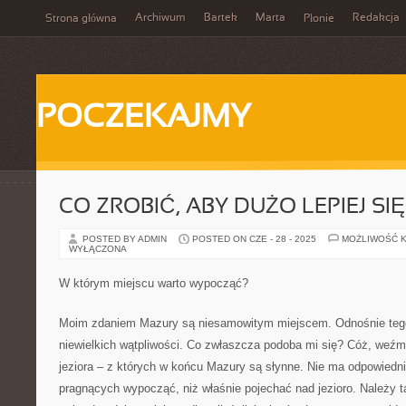
Archiwum
Bartek
Marta
Redakcja
Strona główna
Płonie
POCZEKAJMY
CO ZROBIĆ, ABY DUŻO LEPIEJ SI
POSTED BY ADMIN
POSTED ON CZE - 28 - 2025
MOŻLIWOŚĆ 
WYŁĄCZONA
W którym miejscu warto wypocząć?
Moim zdaniem Mazury są niesamowitym miejscem. Odnośnie teg
niewielkich wątpliwości. Co zwłaszcza podoba mi się? Cóż, weź
jeziora – z których w końcu Mazury są słynne. Nie ma odpowiedni
pragnących wypocząć, niż właśnie pojechać nad jezioro. Należy 