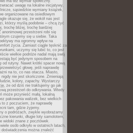
owo ma też wymiar społeczny.
wracać uwagę na lokalne inicjatywy,
ślnicze, sąsiedzkie wymiany książek,
owe organizowane na osiedlowym
gle okazuje się, że wokół nas jest
zi, którzy myślą podobnie – chcą żyć
j, trochę bliżej, trochę bardziej
 anonimowej przestrzeni robi się
tórym czujemy się u siebie. Taka
pektywy ma ogromny wpływ na
mfort życia. Zamiast ciągle tęsknić za
erunkami, uczymy się lubić to, co jest
ście wielkie podróże nadal mają swój
rzestają być jedynym sposobem na
ę od rutyny. Nawet krótki spacer nową
 przewietrzyć głowę, jeśli naprawdę
żni na to, co nas otacza. Miasto,
 nigdy nie jest skończone. Zmieniają
 ludzie, kolory, zapachy. Wystarczy
ję, że od dziś nie traktujemy go jak
 żywą przestrzeń do odkrywania. Wtedy
ń może przynieść małą, lokalną
ez pakowania walizek, bez wielkich
a to z poczuciem, że naprawdę
cni tam, gdzie żyjemy.
my o podróżach, zwykle wyobrażamy
czne kierunki, długie loty samolotem,
ne widoki znane z pocztówek.
ele osób odkryło w ostatnich latach,
e doświadczenia można znaleźć