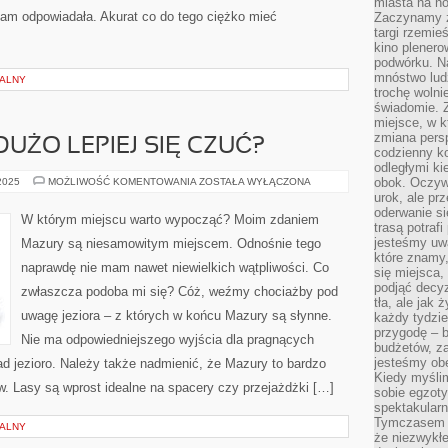
miasta na n
nam odpowiadała. Akurat co do tego ciężko mieć
Zaczynamy z
targi rzemie
kino plener
podwórku. Na
mnóstwo lud
NALNY
trochę wolnie
świadomie. Z
miejsce, w k
zmiana pers
DUŻO LEPIEJ SIĘ CZUĆ?
codzienny ko
odległymi ki
CO
obok. Oczywi
 2025
MOŻLIWOŚĆ KOMENTOWANIA
ZOSTAŁA WYŁĄCZONA
ZROBIĆ,
urok, ale p
ABY
oderwanie si
DUŻO
W którym miejscu warto wypocząć? Moim zdaniem
LEPIEJ
trasą potrafi
SIĘ
jesteśmy uwa
Mazury są niesamowitym miejscem. Odnośnie tego
CZUĆ?
które znamy,
naprawdę nie mam nawet niewielkich wątpliwości. Co
się miejsca,
podjąć decyz
zwłaszcza podoba mi się? Cóż, weźmy chociażby pod
tła, ale jak
uwagę jeziora – z których w końcu Mazury są słynne.
każdy tydzie
przygodę – b
Nie ma odpowiedniejszego wyjścia dla pragnących
budżetów, z
jesteśmy obe
d jezioro. Należy także nadmienić, że Mazury to bardzo
Kiedy myśli
w. Lasy są wprost idealne na spacery czy przejażdżki […]
sobie egzoty
spektakular
Tymczasem wi
NALNY
że niezwykł