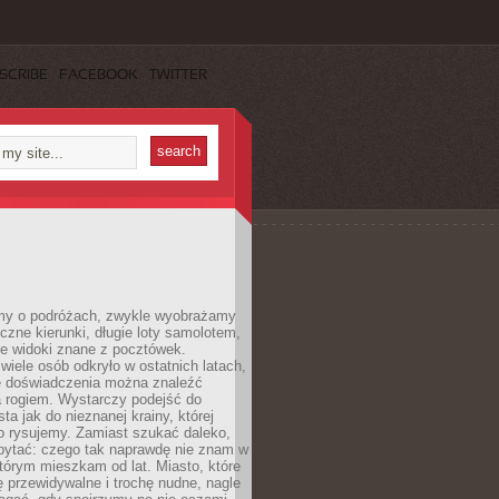
SCRIBE
FACEBOOK
TWITTER
my o podróżach, zwykle wyobrażamy
czne kierunki, długie loty samolotem,
ne widoki znane z pocztówek.
ele osób odkryło w ostatnich latach,
e doświadczenia można znaleźć
a rogiem. Wystarczy podejść do
ta jak do nieznanej krainy, której
o rysujemy. Zamiast szukać daleko,
ytać: czego tak naprawdę nie znam w
tórym mieszkam od lat. Miasto, które
 przewidywalne i trochę nudne, nagle