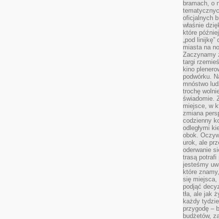
bramach, o 
tematycznyc
oficjalnych 
właśnie dzię
które późnie
„pod linijkę
miasta na n
Zaczynamy z
targi rzemie
kino plener
podwórku. Na
mnóstwo lud
trochę wolnie
świadomie. Z
miejsce, w k
zmiana pers
codzienny ko
odległymi ki
obok. Oczywi
urok, ale p
oderwanie si
trasą potrafi
jesteśmy uwa
które znamy,
się miejsca,
podjąć decyz
tła, ale jak
każdy tydzie
przygodę – b
budżetów, z