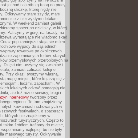
ągać, gdy spojrzymy na nie oczami
iast jechać najkrótszą trasą do pracy,
oczną uliczkę, której nigdy nie
y. Odkrywamy stare szyldy, małe
amienice z niezwykłymi detalami
cznymi. W weekend zamiast galerii
bieramy spacer po dzielnicy, w której
my. Patrzymy w górę, na fasady, na
 drzewa wyrastające nie wiadomo skąd
Coraz popularniejsze stają się mikro-
dnodniowe wypady do sąsiednich
 wyprawy rowerowe po okolicznych
dzanie zapomnianych fortów, starych
rków przemysłowych przerobionych na
ry. Dzięki nim uczymy się zwalniać i
etale, zamiast zaliczać kolejne
isty. Przy okazji tworzymy własną,
stą mapę miejsc, które kojarzą się z
 emocjami, ludźmi, zapachami. W
akich lokalnych odkryć pomagają nie
niki, ale też różne serwisy, blogi i
zyn internetowy
tworzony przez
danego regionu. To tam znajdziemy
 małych kawiarniach schowanych w
niszowych festiwalach, o spacerach
h, których nie znajdziemy w
broszurach turystycznych. Często to
ki takim źródłom trafiamy do miejsc,
j wspominamy najlepiej, bo nie były
” dla masowego turysty. Odkrywanie