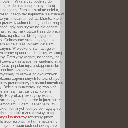
a rogiem. Wystarczy podejść do
ta jak do nieznanej krainy, której
o rysujemy. Zamiast szukać daleko,
ytać: czego tak naprawdę nie znam w
tórym mieszkam od lat. Miasto, które
 przewidywalne i trochę nudne, nagle
ągać, gdy spojrzymy na nie oczami
iast jechać najkrótszą trasą do pracy,
oczną uliczkę, której nigdy nie
y. Odkrywamy stare szyldy, małe
amienice z niezwykłymi detalami
cznymi. W weekend zamiast galerii
bieramy spacer po dzielnicy, w której
my. Patrzymy w górę, na fasady, na
 drzewa wyrastające nie wiadomo skąd
Coraz popularniejsze stają się mikro-
dnodniowe wypady do sąsiednich
 wyprawy rowerowe po okolicznych
dzanie zapomnianych fortów, starych
rków przemysłowych przerobionych na
ry. Dzięki nim uczymy się zwalniać i
etale, zamiast zaliczać kolejne
isty. Przy okazji tworzymy własną,
stą mapę miejsc, które kojarzą się z
 emocjami, ludźmi, zapachami. W
akich lokalnych odkryć pomagają nie
niki, ale też różne serwisy, blogi i
zyn internetowy
tworzony przez
danego regionu. To tam znajdziemy
 małych kawiarniach schowanych w