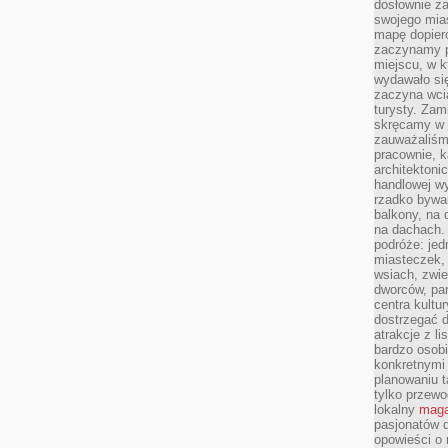
dosłownie z
swojego mias
mapę dopier
zaczynamy p
miejscu, w k
wydawało się
zaczyna wci
turysty. Zam
skręcamy w b
zauważaliśm
pracownie, k
architektoni
handlowej wy
rzadko bywa
balkony, na
na dachach. 
podróże: je
miasteczek,
wsiach, zwie
dworców, pa
centra kultu
dostrzegać d
atrakcje z l
bardzo osobi
konkretnymi
planowaniu t
tylko przewod
lokalny
maga
pasjonatów 
opowieści o