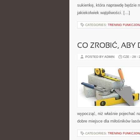
sukienkę, która naprawdę będzie 
jakiekolwiek wątpliwości. […]
CATEGORIES:
TRENING FUNKCJO
CO ZROBIĆ, ABY 
POSTED BY ADMIN
CZE - 28 -
wypocząć, niż właśnie pojechać na
dobre miejsce dla miłośników lasó
CATEGORIES:
TRENING FUNKCJO