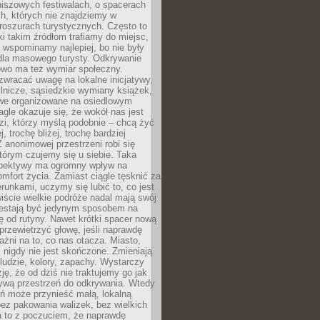
niszowych festiwalach, o spacerach
h, których nie znajdziemy w
broszurach turystycznych. Często to
ki takim źródłom trafiamy do miejsc,
j wspominamy najlepiej, bo nie były
” dla masowego turysty. Odkrywanie
owo ma też wymiar społeczny.
wracać uwagę na lokalne inicjatywy,
ślnicze, sąsiedzkie wymiany książek,
owe organizowane na osiedlowym
gle okazuje się, że wokół nas jest
zi, którzy myślą podobnie – chcą żyć
j, trochę bliżej, trochę bardziej
 anonimowej przestrzeni robi się
tórym czujemy się u siebie. Taka
pektywy ma ogromny wpływ na
mfort życia. Zamiast ciągle tęsknić za
erunkami, uczymy się lubić to, co jest
ście wielkie podróże nadal mają swój
rzestają być jedynym sposobem na
ę od rutyny. Nawet krótki spacer nową
 przewietrzyć głowę, jeśli naprawdę
żni na to, co nas otacza. Miasto,
 nigdy nie jest skończone. Zmieniają
 ludzie, kolory, zapachy. Wystarczy
ję, że od dziś nie traktujemy go jak
 żywą przestrzeń do odkrywania. Wtedy
ń może przynieść małą, lokalną
ez pakowania walizek, bez wielkich
a to z poczuciem, że naprawdę