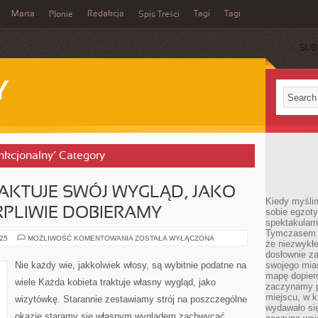
Marta
Redakcja
Tagi
Tagi
Płonie
Spis Treści
SUB
Y
unkcjonalny’ Category
AKTUJE SWÓJ WYGLĄD, JAKO
Kiedy myśli
RPLIWIE DOBIERAMY
sobie egzoty
spektakular
Tymczasem wi
KAŻDA
025
MOŻLIWOŚĆ KOMENTOWANIA
ZOSTAŁA WYŁĄCZONA
że niezwykł
DAMA
TRAKTUJE
dosłownie z
SWÓJ
Nie każdy wie, jakkolwiek włosy, są wybitnie podatne na
swojego mias
WYGLĄD,
mapę dopier
JAKO
wiele Każda kobieta traktuje własny wygląd, jako
WIZYTÓWKĘ.
zaczynamy p
CIERPLIWIE
miejscu, w k
wizytówkę. Starannie zestawiamy strój na poszczególne
DOBIERAMY
wydawało się
okazje staramy się własnym wyglądem zachwycać