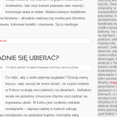
zaczyna wci
turysty. Zam
środowisko, taki stan kwestii poprawia nam nastrój i
skręcamy w b
konstruuje wiarę w siebie. Niebezcelowym dodatkiem
zauważaliśm
pracownie, k
ana biżuteria – aktualnie nadzwyczaj modna jest biżuteria
architektoni
handlowej wy
rewno, kolorowe koraliki i rzemienie. Są to niedrogie
rzadko bywa
balkony, na
na dachach. 
podróże: je
NALNY
miasteczek,
wsiach, zwie
dworców, pa
centra kultu
ADNIE SIĘ UBIERAĆ?
dostrzegać d
atrakcje z l
bardzo osobi
CO
025
MOŻLIWOŚĆ KOMENTOWANIA
ZOSTAŁA WYŁĄCZONA
ROBIĆ,
konkretnymi
ABY
planowaniu t
ŁADNIE
Co robić, aby o wiele piękniej wyglądać? Dzisiaj mamy
tylko przewod
SIĘ
UBIERAĆ?
lokalny
maga
kryzys, więc raczej nie może dziwić, że często kobiety
pasjonatów 
w Polsce szukają oszczędności na ubraniach. Jednakże
opowieści o
bramach, o 
wcale nie jesteśmy zmuszone zbytnio oszczędzać na
tematycznyc
oficjalnych 
kupowaniu ubrań. W końcu jest szalenie ciekawe
właśnie dzię
rozwiązanie – najzwyczajniej w świecie zakupy
które późnie
„pod linijkę
typu rozwiązaniu na spokojnie kupimy chociażby taką