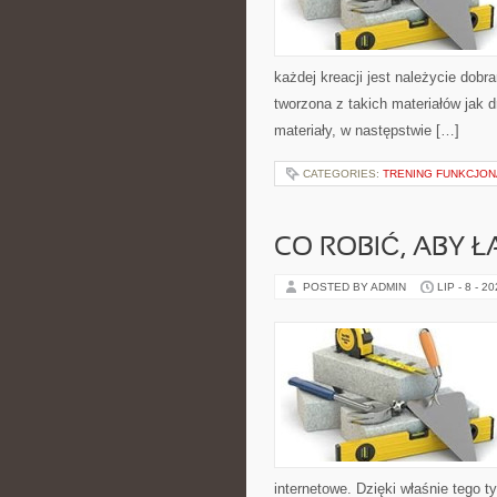
każdej kreacji jest należycie dobr
tworzona z takich materiałów jak d
materiały, w następstwie […]
CATEGORIES:
TRENING FUNKCJO
CO ROBIĆ, ABY Ł
POSTED BY ADMIN
LIP - 8 - 2
internetowe. Dzięki właśnie tego 