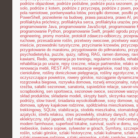
podróże objazdowe
,
podróże poślubne
,
podróże poza sezonem
,
p
solo
,
podróże z kotem
,
podróże z przyczepą
,
podróże z psem
,
po
pola namiotowe
,
porównywarka lotów
,
porządki domowe
,
posiłki p
PowerShell
,
pozwolenie na budowę
,
prawa pasażera
,
prawo AI
,
pr
profilaktyka próchnicy
,
profilaktyka serca
,
profilaktyka urazów
,
pr
programowanie Java
,
programowanie JavaScript
,
programowanie K
programowanie Python
,
programowanie Swift
,
projekt ogrodu pr
engineering
,
promy morskie
,
protokół zdawczo-odbiorczy
,
przepr
ruchowe
,
przesadzanie roślin
,
przetwory owocowe
,
przetwory war
mieście
,
przewodniki turystyczne
,
przycinanie krzewów
,
przyczep
przygotowanie do maratonu
,
przygotowanie do półmaratonu
,
przyp
psychodietetyka
,
puzzle
,
quizy
,
rafting
,
RAG
,
ramen domowy
,
rav
kawiarni
,
Redis
,
regeneracja po treningu
,
regulamin osiedla
,
rehabi
rehabilitacja po urazie
,
rejsy rzeczne
,
relacje partnerskie
,
relaks 
renowacja mebli
,
REST API
,
restauracje wegańskie
,
road trip
,
rol
cieniolubne
,
rośliny doniczkowe pielęgnacja
,
rośliny egzotyczne
,
r
oczyszczające powietrze
,
rowery górskie
,
rozciąganie dynamiczn
rozgrzewka biegowa
,
rozrywka domowa
,
rozwój emocjonalny
,
ruty
rzeźba
,
sałatki sezonowe
,
sanatoria
,
sąsiedzkie relacje
,
savoir-vi
scrapbooking
,
sen sportowca
,
sezonowe owoce
,
sezonowe warzy
skład produktów
,
składanie modeli
,
skrypty bash
,
skrzynka narzę
podróży
,
slow travel
,
śniadania wysokobiałkowe
,
sosy domowe
,
s
domowa
,
spływy kajakowe rodzinne
,
spółdzielnia mieszkaniowa
,
trekkingowy
,
SQLite
,
stabilizacja
,
stodoła mieszkalna
,
stomatolo
azjatycki
,
strefa relaksu
,
stres przewlekły
,
struktury danych
,
styl 
eklektyczny
,
styl japandi
,
styl maksymalistyczny
,
styl mid-centur
modern farmhouse
,
superfood lokalne
,
survival
,
sushi w domu
,
su
niebieskie
,
świece sojowe
,
sylwester w górach
,
Symfony
,
szczepi
roślin
,
szlaki górskie
,
szlaki historyczne
,
szlaki kulinarne
,
szlaki 
szlaki rowerowe rodzinne
,
szlaki winiarskie
,
szlaki zamków
,
tanie 