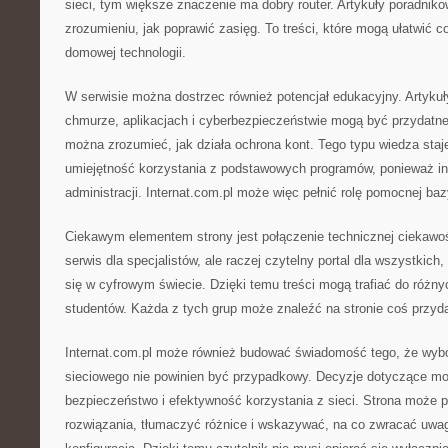
sieci, tym większe znaczenie ma dobry router. Artykuły poradn
zrozumieniu, jak poprawić zasięg. To treści, które mogą ułatwić c
domowej technologii.
W serwisie można dostrzec również potencjał edukacyjny. Artykuły
chmurze, aplikacjach i cyberbezpieczeństwie mogą być przydatne 
można zrozumieć, jak działa ochrona kont. Tego typu wiedza staje
umiejętność korzystania z podstawowych programów, ponieważ int
administracji. Internat.com.pl może więc pełnić rolę pomocnej baz
Ciekawym elementem strony jest połączenie technicznej ciekawośc
serwis dla specjalistów, ale raczej czytelny portal dla wszystkich,
się w cyfrowym świecie. Dzięki temu treści mogą trafiać do różny
studentów. Każda z tych grup może znaleźć na stronie coś przyd
Internat.com.pl może również budować świadomość tego, że wybór
sieciowego nie powinien być przypadkowy. Decyzje dotyczące m
bezpieczeństwo i efektywność korzystania z sieci. Strona moż
rozwiązania, tłumaczyć różnice i wskazywać, na co zwracać uwa