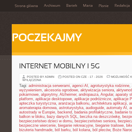
Archiwum
Bartek
Marta
Redakcja
Strona główna
Płonie
POCZEKAJMY
INTERNET MOBILNY I 5G
POSTED BY ADMIN
POSTED ON CZE - 17 - 2026
MOŻLIWOŚĆ 
WYŁĄCZONA
Tagi:
administracja serwerami
,
agenci AI
,
agroturystyka rodzinne
,
wyżywieniem
,
akcesoria ogrodowe
,
aktywizacja seniora
,
aktywnoś
pokarmowe
,
algorytmy
,
Alzheimer
,
andropauza
,
Angular
,
aparaty 
platform
,
aplikacje desktopowe
,
aplikacje podróżnicze
,
aplikacje
apteczka turystyczna
,
aranżacja balkonu
,
architektura aplikacji
,
a
aromaterapia domowa
,
astroturystyka
,
audioguide
,
automaty AI
,
a
autostrady w Europie
,
backend
,
badania profilaktyczne
,
badanie t
balkon w bloku
,
bazy danych SQL
,
beczka na deszczówkę
,
bezpi
bezpieczeństwo dzieci w domu
,
bezpieczeństwo seniora
,
bezpiec
bezpieczne wiercenie
,
bieganie rekreacyjne
,
bieganie trailowe
,
bik
bizuteria handmade
,
ból barku
,
ból kolana
,
ból pleców
,
Boże Naro