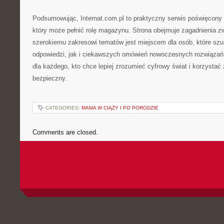
Podsumowując, Internat.com.pl to praktyczny serwis poświęcony i
który może pełnić rolę magazynu. Strona obejmuje zagadnienia z
szerokiemu zakresowi tematów jest miejscem dla osób, które szu
odpowiedzi, jak i ciekawszych omówień nowoczesnych rozwiązań
dla każdego, kto chce lepiej zrozumieć cyfrowy świat i korzystać 
bezpieczny.
CATEGORIES:
MAMA W CIĄŻY I PO PORODZIE
Comments are closed.