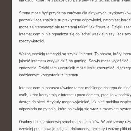
dla osób, które nie zawsze czują się pewnie w technicznym świec
Strona może być przydatna zarówno dla aktywnych użytkowników
początkująca znajdzie tu praktyczne odpowiedzi, natomiast bard
może zainteresować się tematami takimi jak firewalle. Dzięki sz
Internat.com.pl nie ogranicza się do jednej wąskiej niszy, lecz tw
rzeczywistości.
Ważną częścią tematyki są szybki internet. To obszar, który inte
jakość internetu wpływa dziś na gaming. Serwis może wyjaśniać, 
znaczenie. Dzięki temu czytelnik może lepiej zrozumieć, dlaczeg
codziennym korzystaniu z internetu.
Internat.com.pl porusza również temat mobilnego dostępu do siec
osób, które korzystają z internetu poza domem, pracują w podróż
dostęp do sieci. Artykuły mogą wyjaśniać, jak sieć mobilna wspie
odpowiada na pytania, które pojawiają się wraz z rozwojem syste
Osobny obszar stanowią synchronizacja plików. Współczesny użyt
częściej przechowuje zdjęcia, dokumenty, projekty i ważne pliki 