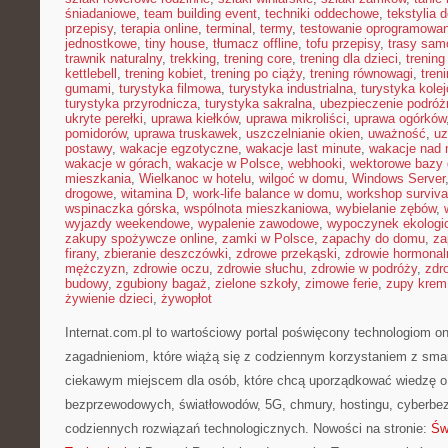
śniadaniowe
,
team building event
,
techniki oddechowe
,
tekstylia
przepisy
,
terapia online
,
terminal
,
termy
,
testowanie oprogramowan
jednostkowe
,
tiny house
,
tłumacz offline
,
tofu przepisy
,
trasy sa
trawnik naturalny
,
trekking
,
trening core
,
trening dla dzieci
,
trening
kettlebell
,
trening kobiet
,
trening po ciąży
,
trening równowagi
,
tren
gumami
,
turystyka filmowa
,
turystyka industrialna
,
turystyka kole
turystyka przyrodnicza
,
turystyka sakralna
,
ubezpieczenie podróż
ukryte perełki
,
uprawa kiełków
,
uprawa mikroliści
,
uprawa ogórków
pomidorów
,
uprawa truskawek
,
uszczelnianie okien
,
uważność
,
uz
postawy
,
wakacje egzotyczne
,
wakacje last minute
,
wakacje nad
wakacje w górach
,
wakacje w Polsce
,
webhooki
,
wektorowe bazy
mieszkania
,
Wielkanoc w hotelu
,
wilgoć w domu
,
Windows Server
drogowe
,
witamina D
,
work-life balance w domu
,
workshop surviva
wspinaczka górska
,
wspólnota mieszkaniowa
,
wybielanie zębów
,
wyjazdy weekendowe
,
wypalenie zawodowe
,
wypoczynek ekologi
zakupy spożywcze online
,
zamki w Polsce
,
zapachy do domu
,
za
firany
,
zbieranie deszczówki
,
zdrowe przekąski
,
zdrowie hormonal
mężczyzn
,
zdrowie oczu
,
zdrowie słuchu
,
zdrowie w podróży
,
zdr
budowy
,
zgubiony bagaż
,
zielone szkoły
,
zimowe ferie
,
zupy krem
żywienie dzieci
,
żywopłot
Internat.com.pl to wartościowy portal poświęcony technologiom o
zagadnieniom, które wiążą się z codziennym korzystaniem z sma
ciekawym miejscem dla osób, które chcą uporządkować wiedzę o ś
bezprzewodowych, światłowodów, 5G, chmury, hostingu, cyberbe
codziennych rozwiązań technologicznych. Nowości na stronie:
Św