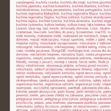
campingowa
,
kuchnia czeska
,
kuchnia dla singli
,
kuchnia gruzińs
kuchnia japońska
,
kuchnia koreańska
,
kuchnia libańska
,
kuchnia
niskobudżetowa
,
kuchnia peruwiańska
,
kuchnia portugalska
,
kuch
kuchnia regionalna Małopolski
,
kuchnia regionalna Mazur
,
kuchnia
kuchnia regionalna Śląska
,
kuchnia roślinna
,
kuchnia skandynaw
kuchnia tajska
,
kuchnia turecka
,
kuchnia ukraińska
,
kuchnia węgi
kuchnia żydowska
,
kultura herbaty
,
kultura kawy
,
łąka kwietna
,
la
Laravel
,
laser tag
,
last minute
,
lemoniady domowe
,
Linux
,
lokalne
czarterowe
,
low-code
,
lunchbox do pracy
,
łyżwiarstwo
,
macOS
,
m
małe remonty
,
malowanie mebli
,
malowanie po numerach
,
mapa of
domowe
,
masaż relaksacyjny
,
masaż sportowy
,
meble z palet
,
me
miejskie rośliny
,
mieszkanie wynajmowane
,
mieszkanie z balkon
mikroogród
,
mikroserwisy
,
mikrowyprawy
,
mindful eating
,
mniej z
ciała
,
modele językowe
,
MongoDB
,
morfologia krwi
,
muzea dla dzi
domowe
,
narciarstwo biegowe
,
narzędzia SaaS
,
nauka programow
organizmu
,
nawyki poranne
,
niemarnowanie jedzenia
,
nietoleranc
friendly
,
noclegi z jacuzzi
,
noclegi z sauną
,
nocne niebo
,
Node.js
,
obozy młodzieżowe
,
obserwacja ptaków
,
ochrona przed mrozem
,
mieszkania
,
oddech przeponowy
,
odnawianie drewna
,
odporność 
odzież outdoorowa
,
odżywianie seniorów
,
ogród deszczowy
,
ogród
ogród wertykalny
,
ogród wypoczynkowy
,
ogród zimowy pomysły
,
o
okołoporodowa
,
opieka paliatywna
,
opiekun rodzinny
,
opłaty admin
organizacja kuchni
,
organizacja spiżarni
,
organizacja szafy
,
origa
nastrojowe
,
oszczędne ogrzewanie
,
paintball
,
pakowanie plecaka
kolorów
,
panele akustyczne
,
parki linowe
,
parki tematyczne
,
parki
pewność siebie
,
pieczenie chleba na zakwasie
,
pieczenie ciast
,
p
pielęgnacja bonsai
,
pielęgnacja storczyków
,
pielęgnacja sukulent
psychiczna
,
pilates
,
piwo kraftowe
,
planowanie posiłków
,
planowa
mieszkaniu
,
pobyty lecznicze
,
podatek od nieruchomości
,
podróż
aktywne
,
podróże budżetowe
,
podróże edukacyjne
,
podróże kam