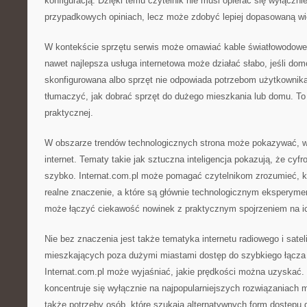
konfiguracją. Dzięki temu czytelnik nie musi opierać się wyłączn
przypadkowych opiniach, lecz może zdobyć lepiej dopasowaną wi
W kontekście sprzętu serwis może omawiać kable światłowodowe.
nawet najlepsza usługa internetowa może działać słabo, jeśli dom
skonfigurowana albo sprzęt nie odpowiada potrzebom użytkownika
tłumaczyć, jak dobrać sprzęt do dużego mieszkania lub domu. To 
praktycznej.
W obszarze trendów technologicznych strona może pokazywać, w
internet. Tematy takie jak sztuczna inteligencja pokazują, że cyfr
szybko. Internat.com.pl może pomagać czytelnikom zrozumieć, k
realne znaczenie, a które są głównie technologicznym eksperyme
może łączyć ciekawość nowinek z praktycznym spojrzeniem na i
Nie bez znaczenia jest także tematyka internetu radiowego i satel
mieszkających poza dużymi miastami dostęp do szybkiego łącz
Internat.com.pl może wyjaśniać, jakie prędkości można uzyskać. 
koncentruje się wyłącznie na najpopularniejszych rozwiązaniach m
także potrzeby osób, które szukają alternatywnych form dostępu d