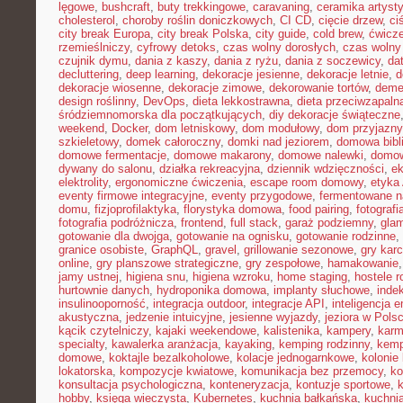
lęgowe
,
bushcraft
,
buty trekkingowe
,
caravaning
,
ceramika artyst
cholesterol
,
choroby roślin doniczkowych
,
CI CD
,
cięcie drzew
,
ci
city break Europa
,
city break Polska
,
city guide
,
cold brew
,
ćwicze
rzemieślniczy
,
cyfrowy detoks
,
czas wolny dorosłych
,
czas wolny 
czujnik dymu
,
dania z kaszy
,
dania z ryżu
,
dania z soczewicy
,
da
decluttering
,
deep learning
,
dekoracje jesienne
,
dekoracje letnie
,
d
dekoracje wiosenne
,
dekoracje zimowe
,
dekorowanie tortów
,
deme
design roślinny
,
DevOps
,
dieta lekkostrawna
,
dieta przeciwzapaln
śródziemnomorska dla początkujących
,
diy dekoracje świąteczne
weekend
,
Docker
,
dom letniskowy
,
dom modułowy
,
dom przyjazny
szkieletowy
,
domek całoroczny
,
domki nad jeziorem
,
domowa bibl
domowe fermentacje
,
domowe makarony
,
domowe nalewki
,
domow
dywany do salonu
,
działka rekreacyjna
,
dziennik wdzięczności
,
e
elektrolity
,
ergonomiczne ćwiczenia
,
escape room domowy
,
etyka 
eventy firmowe integracyjne
,
eventy przygodowe
,
fermentowane n
domu
,
fizjoprofilaktyka
,
florystyka domowa
,
food pairing
,
fotografi
fotografia podróżnicza
,
frontend
,
full stack
,
garaż podziemny
,
gla
gotowanie dla dwojga
,
gotowanie na ognisku
,
gotowanie rodzinne
,
granice osobiste
,
GraphQL
,
gravel
,
grillowanie sezonowe
,
gry kar
online
,
gry planszowe strategiczne
,
gry zespołowe
,
hamakowanie
jamy ustnej
,
higiena snu
,
higiena wzroku
,
home staging
,
hostele r
hurtownie danych
,
hydroponika domowa
,
implanty słuchowe
,
inde
insulinooporność
,
integracja outdoor
,
integracje API
,
inteligencja 
akustyczna
,
jedzenie intuicyjne
,
jesienne wyjazdy
,
jeziora w Pols
kącik czytelniczy
,
kajaki weekendowe
,
kalistenika
,
kampery
,
karm
specialty
,
kawalerka aranżacja
,
kayaking
,
kemping rodzinny
,
kemp
domowe
,
koktajle bezalkoholowe
,
kolacje jednogarnkowe
,
kolonie 
lokatorska
,
kompozycje kwiatowe
,
komunikacja bez przemocy
,
ko
konsultacja psychologiczna
,
konteneryzacja
,
kontuzje sportowe
,
hobby
,
księga wieczysta
,
Kubernetes
,
kuchnia bałkańska
,
kuchnia