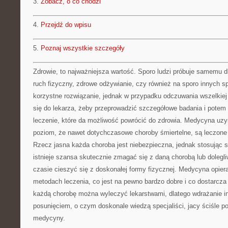
3.
Zobacz, o co chodzi
4.
Przejdź do wpisu
5.
Poznaj wszystkie szczegóły
Zdrowie, to najważniejsza wartość. Sporo ludzi próbuje samemu 
ruch fizyczny, zdrowe odżywianie, czy również na sporo innych s
korzystne rozwiązanie, jednak w przypadku odczuwania wszelkiej 
się do lekarza, żeby przeprowadzić szczegółowe badania i potem
leczenie, które da możliwość powrócić do zdrowia. Medycyna uzy
poziom, że nawet dotychczasowe choroby śmiertelne, są leczone
Rzecz jasna każda choroba jest niebezpieczna, jednak stosując si
istnieje szansa skutecznie zmagać się z daną chorobą lub dolegl
czasie cieszyć się z doskonałej formy fizycznej. Medycyna opiera
metodach leczenia, co jest na pewno bardzo dobre i co dostarcza 
każdą chorobę można wyleczyć lekarstwami, dlatego wdrażanie i
posunięciem, o czym doskonale wiedzą specjaliści, jacy ściśle 
medycyny.