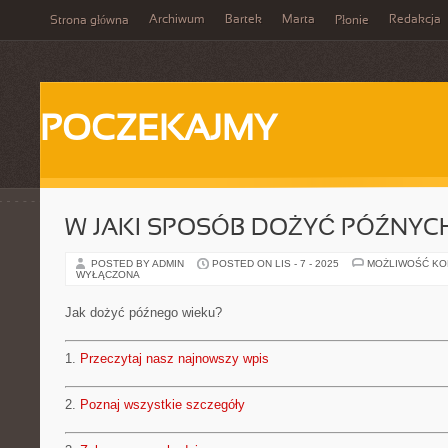
Archiwum
Bartek
Marta
Redakcja
Strona główna
Płonie
POCZEKAJMY
W JAKI SPOSÓB DOŻYĆ PÓŹNYC
POSTED BY ADMIN
POSTED ON LIS - 7 - 2025
MOŻLIWOŚĆ K
WYŁĄCZONA
Jak dożyć późnego wieku?
1.
Przeczytaj nasz najnowszy wpis
2.
Poznaj wszystkie szczegóły