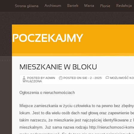
Archiwum
Bartek
Marta
Redakcja
Strona główna
Płonie
POCZEKAJMY
MIESZKANIE W BLOKU
POSTED BY ADMIN
POSTED ON SIE - 2 - 2025
MOŻLIWOŚĆ K
WYŁĄCZONA
Ogłoszenia o nieruchomościach
Miejsce zamieszkania w życiu człowieka to na pewno bez zbędn
lokum. Jest to dla wielu osób dach nad głową oraz zapewnienie 
takim narzeczu, że mieszkanie jest najczęściej identyfikowane z
mieszkalnym. Już sama nazwa rodzaju http://nieruchomosci-kome