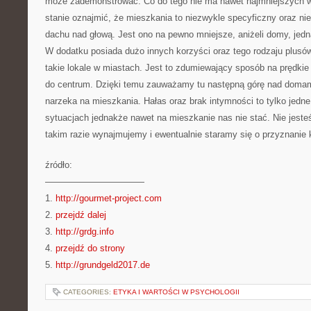
może zademonstrować. Co do tego nie ma nawet najmniejszych w
stanie oznajmić, że mieszkania to niezwykle specyficzny oraz ni
dachu nad głową. Jest ono na pewno mniejsze, aniżeli domy, jedn
W dodatku posiada dużo innych korzyści oraz tego rodzaju plus
takie lokale w miastach. Jest to zdumiewający sposób na prędkie
do centrum. Dzięki temu zauważamy tu następną górę nad domami
narzeka na mieszkania. Hałas oraz brak intymności to tylko jed
sytuacjach jednakże nawet na mieszkanie nas nie stać. Nie jeste
takim razie wynajmujemy i ewentualnie staramy się o przyznanie 
źródło:
———————————
1.
http://gourmet-project.com
2.
przejdź dalej
3.
http://grdg.info
4.
przejdź do strony
5.
http://grundgeld2017.de
CATEGORIES:
ETYKA I WARTOŚCI W PSYCHOLOGII