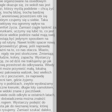
owe organizowane na osiedlowym
gle okazuje się, że wokół nas jest
zi, którzy myślą podobnie – chcą żyć
j, trochę bliżej, trochę bardziej
 anonimowej przestrzeni robi się
tórym czujemy się u siebie. Taka
pektywy ma ogromny wpływ na
mfort życia. Zamiast ciągle tęsknić za
erunkami, uczymy się lubić to, co jest
ście wielkie podróże nadal mają swój
rzestają być jedynym sposobem na
ę od rutyny. Nawet krótki spacer nową
 przewietrzyć głowę, jeśli naprawdę
żni na to, co nas otacza. Miasto,
 nigdy nie jest skończone. Zmieniają
 ludzie, kolory, zapachy. Wystarczy
ję, że od dziś nie traktujemy go jak
 żywą przestrzeń do odkrywania. Wtedy
ń może przynieść małą, lokalną
ez pakowania walizek, bez wielkich
a to z poczuciem, że naprawdę
cni tam, gdzie żyjemy.
my o podróżach, zwykle wyobrażamy
czne kierunki, długie loty samolotem,
ne widoki znane z pocztówek.
ele osób odkryło w ostatnich latach,
e doświadczenia można znaleźć
a rogiem. Wystarczy podejść do
ta jak do nieznanej krainy, której
o rysujemy. Zamiast szukać daleko,