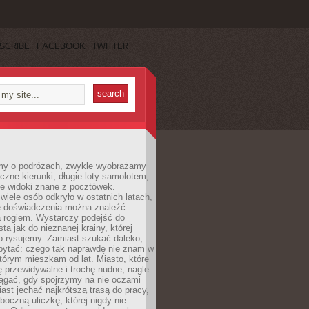
SCRIBE
FACEBOOK
TWITTER
my o podróżach, zwykle wyobrażamy
czne kierunki, długie loty samolotem,
ne widoki znane z pocztówek.
ele osób odkryło w ostatnich latach,
e doświadczenia można znaleźć
a rogiem. Wystarczy podejść do
ta jak do nieznanej krainy, której
o rysujemy. Zamiast szukać daleko,
ytać: czego tak naprawdę nie znam w
tórym mieszkam od lat. Miasto, które
 przewidywalne i trochę nudne, nagle
ągać, gdy spojrzymy na nie oczami
iast jechać najkrótszą trasą do pracy,
oczną uliczkę, której nigdy nie