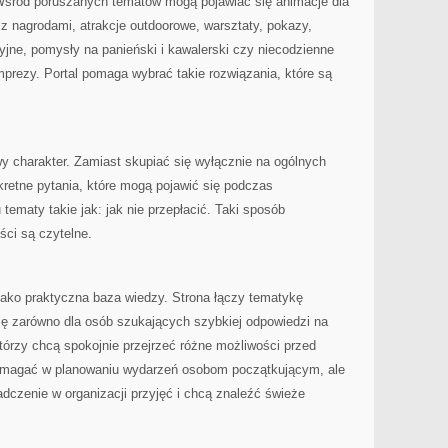
Wśród poruszanych tematów mogą pojawiać się animacje dla
z nagrodami, atrakcje outdoorowe, warsztaty, pokazy,
jne, pomysły na panieński i kawalerski czy niecodzienne
prezy. Portal pomaga wybrać takie rozwiązania, które są
owy charakter. Zamiast skupiać się wyłącznie na ogólnych
retne pytania, które mogą pojawić się podczas
 tematy takie jak: jak nie przepłacić. Taki sposób
ści są czytelne.
jako praktyczna baza wiedzy. Strona łączy tematykę
ię zarówno dla osób szukających szybkiej odpowiedzi na
 którzy chcą spokojnie przejrzeć różne możliwości przed
pomagać w planowaniu wydarzeń osobom początkującym, ale
adczenie w organizacji przyjęć i chcą znaleźć świeże