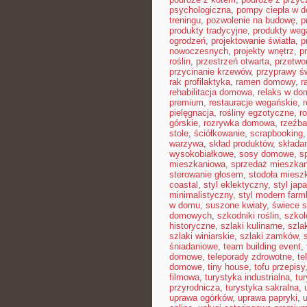
psychologiczna
,
pompy ciepła w 
treningu
,
pozwolenie na budowę
,
p
produkty tradycyjne
,
produkty weg
ogrodzeń
,
projektowanie światła
,
p
nowoczesnych
,
projekty wnętrz
,
p
roślin
,
przestrzeń otwarta
,
przetwo
przycinanie krzewów
,
przyprawy ś
rak profilaktyka
,
ramen domowy
,
r
rehabilitacja domowa
,
relaks w do
premium
,
restauracje wegańskie
,
pielęgnacja
,
rośliny egzotyczne
,
r
górskie
,
rozrywka domowa
,
rzeźba
stole
,
ściółkowanie
,
scrapbooking
warzywa
,
skład produktów
,
składa
wysokobiałkowe
,
sosy domowe
,
s
mieszkaniowa
,
sprzedaż mieszkan
sterowanie głosem
,
stodoła miesz
coastal
,
styl eklektyczny
,
styl jap
minimalistyczny
,
styl modern far
w domu
,
suszone kwiaty
,
świece 
domowych
,
szkodniki roślin
,
szkol
historyczne
,
szlaki kulinarne
,
szla
szlaki winiarskie
,
szlaki zamków
,
śniadaniowe
,
team building event
,
domowe
,
teleporady zdrowotne
,
te
domowe
,
tiny house
,
tofu przepisy
filmowa
,
turystyka industrialna
,
tu
przyrodnicza
,
turystyka sakralna
,
uprawa ogórków
,
uprawa papryki
,