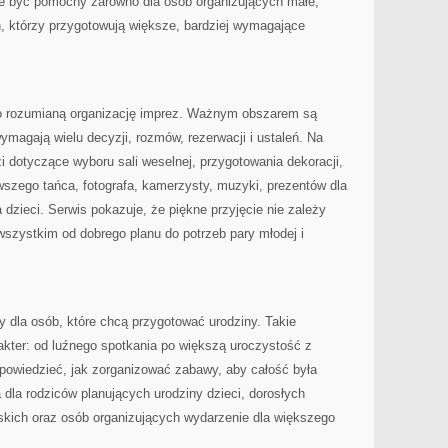
że być pomocny zarówno dla osób organizujących małe,
ch, którzy przygotowują większe, bardziej wymagające
o rozumianą organizację imprez. Ważnym obszarem są
ymagają wielu decyzji, rozmów, rezerwacji i ustaleń. Na
 dotyczące wyboru sali weselnej, przygotowania dekoracji,
rwszego tańca, fotografa, kamerzysty, muzyki, prezentów dla
a dzieci. Serwis pokazuje, że piękne przyjęcie nie zależy
wszystkim od dobrego planu do potrzeb pary młodej i
zy dla osób, które chcą przygotować urodziny. Takie
kter: od luźnego spotkania po większą uroczystość z
dpowiedzieć, jak zorganizować zabawy, aby całość była
dla rodziców planujących urodziny dzieci, dorosłych
iskich oraz osób organizujących wydarzenie dla większego