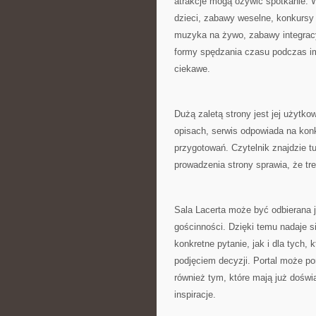
atrakcje mogą ożywić spotkanie. 
dzieci, zabawy weselne, konkursy 
muzyka na żywo, zabawy integracy
formy spędzania czasu podczas im
ciekawe.
Dużą zaletą strony jest jej użytk
opisach, serwis odpowiada na konk
przygotowań. Czytelnik znajdzie tu
prowadzenia strony sprawia, że tre
Sala Lacerta może być odbierana 
gościnności. Dzięki temu nadaje s
konkretne pytanie, jak i dla tych,
podjęciem decyzji. Portal może 
również tym, które mają już doświ
inspiracje.