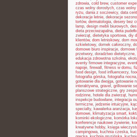
zdrowia
,
cold brew
,
customer expe
czas wolny dorosłych
,
czas wolny 
ryżu
,
dania z soczewicy
,
data cent
dekoracje letnie
,
dekoracje sezon
tortów
,
dermatologia
,
desery bez c
lamp
,
design mebli biurowych
,
des
dieta przeciwzapalna
,
dieta pudeł
zwierząt
,
dietetyka sportowa
,
diy 
klientów
,
dom letniskowy
,
dom mo
szkieletowy
,
domek całoroczny
,
do
domowe biuro inspiracje
,
domowe f
przetwory
,
doradztwo dietetyczne
,
edukacja zdrowotna szkolna
,
ekot
eventy firmowe integracyjne
,
even
napoje
,
firewall
,
fitness w domu
,
fi
food design
,
food influencerzy
,
foo
fotografia górska
,
fotografia nocna
gotowanie dla dwojga
,
gotowanie n
interaktywna
,
gravel
,
grillowanie 
planszowe strategiczne
,
gry zesp
rodzinne
,
hotele dla zwierząt
,
hum
inspekcje budowlane
,
integracja o
termiczne
,
jedzenie intuicyjne
,
kąc
specialty
,
kawalerka aranżacja
,
ka
domowe
,
klimatyzacja smart
,
kokt
kominki ekologiczne
,
komórka lok
konferencje naukowe żywienie
,
ko
kreatywne hobby
,
księga wieczyst
campingowa
,
kuchnia czeska
,
kuc
grecka
,
kuchnia gruzińska
,
kuchni