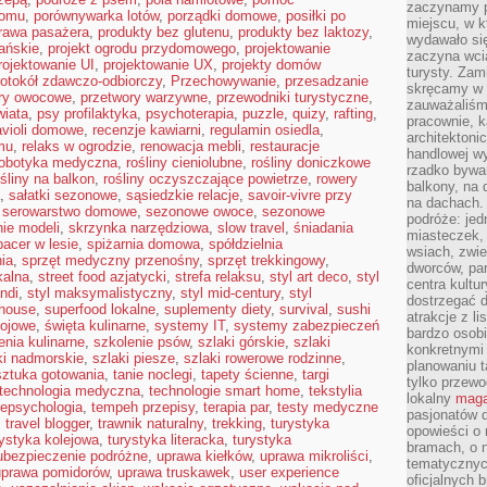
zaczynamy p
domu
,
porównywarka lotów
,
porządki domowe
,
posiłki po
miejscu, w k
rawa pasażera
,
produkty bez glutenu
,
produkty bez laktozy
,
wydawało się
ańskie
,
projekt ogrodu przydomowego
,
projektowanie
zaczyna wci
rojektowanie UI
,
projektowanie UX
,
projekty domów
turysty. Zam
rotokół zdawczo-odbiorczy
,
Przechowywanie
,
przesadzanie
skręcamy w b
ry owocowe
,
przetwory warzywne
,
przewodniki turystyczne
,
zauważaliśm
wiata
,
psy profilaktyka
,
psychoterapia
,
puzzle
,
quizy
,
rafting
,
pracownie, k
avioli domowe
,
recenzje kawiarni
,
regulamin osiedla
,
architektoni
mu
,
relaks w ogrodzie
,
renowacja mebli
,
restauracje
handlowej wy
robotyka medyczna
,
rośliny cieniolubne
,
rośliny doniczkowe
rzadko bywa
ośliny na balkon
,
rośliny oczyszczające powietrze
,
rowery
balkony, na
,
sałatki sezonowe
,
sąsiedzkie relacje
,
savoir-vivre przy
na dachach. 
,
serowarstwo domowe
,
sezonowe owoce
,
sezonowe
podróże: je
nie modeli
,
skrzynka narzędziowa
,
slow travel
,
śniadania
miasteczek,
pacer w lesie
,
spiżarnia domowa
,
spółdzielnia
wsiach, zwie
ia
,
sprzęt medyczny przenośny
,
sprzęt trekkingowy
,
dworców, pa
kalna
,
street food azjatycki
,
strefa relaksu
,
styl art deco
,
styl
centra kultu
andi
,
styl maksymalistyczny
,
styl mid-century
,
styl
dostrzegać d
mhouse
,
superfood lokalne
,
suplementy diety
,
survival
,
sushi
atrakcje z l
sojowe
,
święta kulinarne
,
systemy IT
,
systemy zabezpieczeń
bardzo osobi
enia kulinarne
,
szkolenie psów
,
szlaki górskie
,
szlaki
konkretnymi
ki nadmorskie
,
szlaki piesze
,
szlaki rowerowe rodzinne
,
planowaniu t
sztuka gotowania
,
tanie noclegi
,
tapety ścienne
,
targi
tylko przewod
technologia medyczna
,
technologie smart home
,
tekstylia
lokalny
maga
lepsychologia
,
tempeh przepisy
,
terapia par
,
testy medyczne
pasjonatów 
,
travel blogger
,
trawnik naturalny
,
trekking
,
turystyka
opowieści o
rystyka kolejowa
,
turystyka literacka
,
turystyka
bramach, o 
ubezpieczenie podróżne
,
uprawa kiełków
,
uprawa mikroliści
,
tematycznyc
uprawa pomidorów
,
uprawa truskawek
,
user experience
oficjalnych 