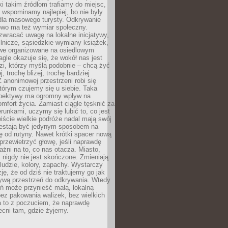
ki takim źródłom trafiamy do miejsc,
j wspominamy najlepiej, bo nie były
” dla masowego turysty. Odkrywanie
owo ma też wymiar społeczny.
wracać uwagę na lokalne inicjatywy,
ślnicze, sąsiedzkie wymiany książek,
owe organizowane na osiedlowym
gle okazuje się, że wokół nas jest
zi, którzy myślą podobnie – chcą żyć
j, trochę bliżej, trochę bardziej
 anonimowej przestrzeni robi się
tórym czujemy się u siebie. Taka
pektywy ma ogromny wpływ na
mfort życia. Zamiast ciągle tęsknić za
erunkami, uczymy się lubić to, co jest
ście wielkie podróże nadal mają swój
rzestają być jedynym sposobem na
ę od rutyny. Nawet krótki spacer nową
 przewietrzyć głowę, jeśli naprawdę
żni na to, co nas otacza. Miasto,
 nigdy nie jest skończone. Zmieniają
 ludzie, kolory, zapachy. Wystarczy
ję, że od dziś nie traktujemy go jak
 żywą przestrzeń do odkrywania. Wtedy
ń może przynieść małą, lokalną
ez pakowania walizek, bez wielkich
a to z poczuciem, że naprawdę
cni tam, gdzie żyjemy.