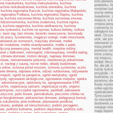
kino plener
nia marokańska
,
kuchnia meksykańska
,
kuchnia
podwórku. Na
uchnia niskobudżetowa
,
kuchnia orientalna
,
kuchnia
mnóstwo lud
,
kuchnia regionalna Kaszub
,
kuchnia regionalna Małopolski
,
trochę wolnie
 regionalna Podlasia
,
kuchnia regionalna Śląska
,
kuchnia
świadomie. Z
na
,
kuchnia sezonowa letnia
,
kuchnia sezonowa zimowa
,
miejsce, w k
śródziemnomorska
,
kuchnia studencka
,
kuchnia tajska
,
zmiana pers
a
,
kuchnia węgierska
,
kuchnia wielkanocna
,
kuchnia
codzienny ko
nia żydowska
,
kuchnie na wymiar
,
kultura herbaty
,
kultura
odległymi ki
e
,
laser tag
,
last minute
,
łazienki nowoczesne
,
lemoniady
obok. Oczywi
 do pracy
,
łyżwiarstwo
,
magazyn energii
,
małe mieszkanie
,
urok, ale p
alowanie po numerach
,
marynaty domowe
,
meble
oderwanie si
le modułowe
,
meble skandynawskie
,
meble z palet
,
trasą potrafi
dycyna prewencyjna
,
mental health
,
miejskie rośliny
,
jesteśmy uwa
anie z balkonem
,
mikroogród
,
mikrowyprawy
,
mindful eating
,
które znamy,
e zdrowia domowe
,
motion design
,
naprawy domowe
,
się miejsca,
eniowe
,
niemarnowanie jedzenia
,
nietolerancje pokarmowe
,
podjąć decyz
zzi
,
noclegi z sauną
,
nocne niebo
,
obiady budżetowe
,
tła, ale jak
a online
,
ochrona przed mrozem
,
ochrona systemów
,
oczko
każdy tydzie
anie drewna
,
odprawa online
,
odzież outdoorowa
,
odżywianie
przygodę – b
 miejski
,
ogród na parapecie
,
ogród wertykalny
,
ogród
budżetów, z
ysły
,
ogrzewanie ekologiczne
,
ogrzewanie miejskie
,
opieka
jesteśmy obe
y administracyjne
,
opóźniony lot
,
oprogramowanie ERP
,
Kiedy myśli
kuchni
,
organizacja spiżarni
,
organizacja szafy
,
origami
,
sobie egzoty
astrojowe
,
oszczędne ogrzewanie
,
paintball
,
pakowanie
spektakular
ustyczne
,
parki linowe
,
permakultura
,
pieczenie chleba na
Tymczasem wi
wo bezglutenowe
,
piekarnictwo domowe
,
pielęgnacja bonsai
,
że niezwykł
ja sukulentów
,
piwo kraftowe
,
planowanie posiłków
,
dosłownie z
szkaniu
,
podatek od nieruchomości
,
podróż pociągiem
,
swojego mias
owe
,
podróże kulinarne
,
podróże objazdowe
,
podróże solo
,
mapę dopier
zepą
,
podróże z psem
,
pola namiotowe
,
pomoc