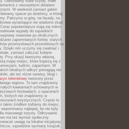
y. Odkrywamy stare szyldy, małe
amienice z niezwykłymi detalami
cznymi. W weekend zamiast galerii
bieramy spacer po dzielnicy, w której
my. Patrzymy w górę, na fasady, na
 drzewa wyrastające nie wiadomo skąd
Coraz popularniejsze stają się mikro-
dnodniowe wypady do sąsiednich
 wyprawy rowerowe po okolicznych
dzanie zapomnianych fortów, starych
rków przemysłowych przerobionych na
ry. Dzięki nim uczymy się zwalniać i
etale, zamiast zaliczać kolejne
isty. Przy okazji tworzymy własną,
stą mapę miejsc, które kojarzą się z
 emocjami, ludźmi, zapachami. W
akich lokalnych odkryć pomagają nie
niki, ale też różne serwisy, blogi i
zyn internetowy
tworzony przez
danego regionu. To tam znajdziemy
 małych kawiarniach schowanych w
niszowych festiwalach, o spacerach
h, których nie znajdziemy w
broszurach turystycznych. Często to
ki takim źródłom trafiamy do miejsc,
j wspominamy najlepiej, bo nie były
” dla masowego turysty. Odkrywanie
owo ma też wymiar społeczny.
wracać uwagę na lokalne inicjatywy,
ślnicze, sąsiedzkie wymiany książek,