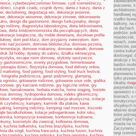
zauważaliśm
rience
,
cyberbezpieczeństwo firmowe
,
cydr rzemieślniczy
,
pracownie, k
dzieci
,
czujnik czadu
,
czujnik dymu
,
dania z kaszy
,
dania z
architektoni
er
,
decluttering
,
degustacja win
,
dekoracje jesienne
,
handlowej wy
owe
,
dekoracje wiosenne
,
dekoracje zimowe
,
dekorowanie
rzadko bywa
ukru
,
design dla gastronomii
,
design funkcjonalny
,
design
balkony, na
ign roślinny
,
diagnostyka laboratoryjna
,
dieta lekkostrawna
,
na dachach. 
kowa
,
dieta śródziemnomorska dla początkujących
,
dieta
podróże: je
dekoracje świąteczne
,
diy meble drewniane
,
docelowe profile
miasteczek,
dułowy
,
dom pod klucz
,
dom przyjazny zwierzętom
,
dom
wsiach, zwie
mki nad jeziorem
,
domowa biblioteczka
,
domowa pizzeria
,
dworców, pa
ermentacje
,
domowe makarony
,
domowe nalewki
,
domowe
centra kultu
druk 3d hobby
,
dywany do salonu
,
działka rekreacyjna
,
dostrzegać d
urystyka
,
escape room domowy
,
etykiety spożywcze
,
atrakcje z l
ty gastronomiczne
,
eventy przygodowe
,
fermentowane
bardzo osobi
zjoterapia dzieci
,
florystyka domowa
,
food delivery online
,
konkretnymi
d marketing
,
food pairing
,
food styling
,
food truck festival
,
planowaniu t
,
fotografia podróżnicza
,
garaż podziemny
,
glamping
,
tylko przewod
a ognisku
,
gotowanie rodzinne
,
gotowanie sous vide
,
grafika
lokalny
maga
sezonowe
,
gry karciane rodzinne
,
gry logiczne online
,
gry
pasjonatów 
ołowe
,
hamakowanie
,
herbata matcha
,
home staging
,
hostele
opowieści o
mus domowy
,
hydroponika domowa
,
indeks glikemiczny
,
bramach, o 
utdoor
,
inteligentne oświetlenie
,
izolacja akustyczna
,
izolacje
tematycznyc
ik czytelniczy
,
kampery
,
karmnik dla ptaków
,
kawa
oficjalnych 
yaking
,
kemping rodzinny
,
kempingi nad morzem
,
kiszonki
właśnie dzię
ajle bezalkoholowe
,
kolacje jednogarnkowe
,
kolor roku
,
które późnie
atorska
,
kompozycje kwiatowe
,
konferencje kulinarne
,
„pod linijkę
nkursy
,
kosmetyki dla zwierząt
,
kotłownia domowa
,
miasta na n
a
,
kuchnia bałkańska
,
kuchnia brazylijska
,
kuchnia
Zaczynamy z
hnia dla singli
,
kuchnia francuska
,
kuchnia fusion
,
kuchnia
targi rzemie
a hiszpańska
,
kuchnia indyjska
,
kuchnia japońska
,
kuchnia