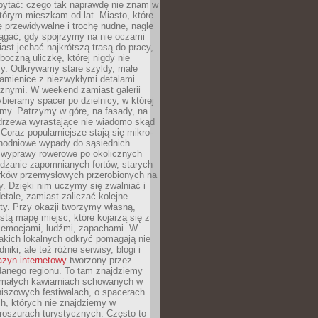
ytać: czego tak naprawdę nie znam w
tórym mieszkam od lat. Miasto, które
 przewidywalne i trochę nudne, nagle
ągać, gdy spojrzymy na nie oczami
iast jechać najkrótszą trasą do pracy,
oczną uliczkę, której nigdy nie
y. Odkrywamy stare szyldy, małe
amienice z niezwykłymi detalami
cznymi. W weekend zamiast galerii
bieramy spacer po dzielnicy, w której
my. Patrzymy w górę, na fasady, na
 drzewa wyrastające nie wiadomo skąd
Coraz popularniejsze stają się mikro-
dnodniowe wypady do sąsiednich
 wyprawy rowerowe po okolicznych
dzanie zapomnianych fortów, starych
rków przemysłowych przerobionych na
ry. Dzięki nim uczymy się zwalniać i
etale, zamiast zaliczać kolejne
isty. Przy okazji tworzymy własną,
stą mapę miejsc, które kojarzą się z
 emocjami, ludźmi, zapachami. W
akich lokalnych odkryć pomagają nie
niki, ale też różne serwisy, blogi i
zyn internetowy
tworzony przez
danego regionu. To tam znajdziemy
 małych kawiarniach schowanych w
niszowych festiwalach, o spacerach
h, których nie znajdziemy w
broszurach turystycznych. Często to