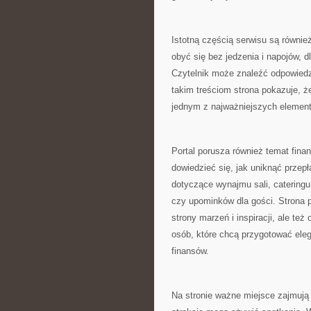
Istotną częścią serwisu są równie
obyć się bez jedzenia i napojów, d
Czytelnik może znaleźć odpowiedz
takim treściom strona pokazuje, ż
jednym z najważniejszych element
Portal porusza również temat fin
dowiedzieć się, jak uniknąć przep
dotyczące wynajmu sali, cateringu,
czy upominków dla gości. Strona p
strony marzeń i inspiracji, ale te
osób, które chcą przygotować ele
finansów.
Na stronie ważne miejsce zajmują 