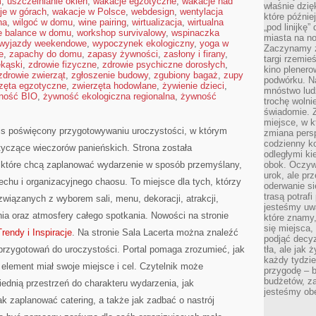
m
,
uszczelnianie okien
,
wakacje egzotyczne
,
wakacje nad
właśnie dzię
je w górach
,
wakacje w Polsce
,
webdesign
,
wentylacja
które późnie
na
,
wilgoć w domu
,
wine pairing
,
wirtualizacja
,
wirtualna
„pod linijkę
fe balance w domu
,
workshop survivalowy
,
wspinaczka
miasta na n
wyjazdy weekendowe
,
wypoczynek ekologiczny
,
yoga w
Zaczynamy z
e
,
zapachy do domu
,
zapasy żywności
,
zasłony i firany
,
targi rzemie
ekąski
,
zdrowie fizyczne
,
zdrowie psychiczne dorosłych
,
kino plener
zdrowie zwierząt
,
zgłoszenie budowy
,
zgubiony bagaż
,
zupy
podwórku. Na
zęta egzotyczne
,
zwierzęta hodowlane
,
żywienie dzieci
,
mnóstwo lud
ność BIO
,
żywność ekologiczna regionalna
,
żywność
trochę wolnie
świadomie. Z
miejsce, w k
is poświęcony przygotowywaniu uroczystości, w którym
zmiana pers
codzienny ko
tyczące wieczorów panieńskich. Strona została
odległymi ki
 które chcą zaplanować wydarzenie w sposób przemyślany,
obok. Oczywi
urok, ale p
chu i organizacyjnego chaosu. To miejsce dla tych, którzy
oderwanie si
trasą potrafi
związanych z wyborem sali, menu, dekoracji, atrakcji,
jesteśmy uwa
ia oraz atmosfery całego spotkania. Nowości na stronie
które znamy,
się miejsca,
Trendy i Inspiracje
. Na stronie Sala Lacerta można znaleźć
podjąć decyz
przygotowań do uroczystości. Portal pomaga zrozumieć, jak
tła, ale jak
każdy tydzie
element miał swoje miejsce i cel. Czytelnik może
przygodę – b
budżetów, z
iednią przestrzeń do charakteru wydarzenia, jak
jesteśmy obe
ak zaplanować catering, a także jak zadbać o nastrój