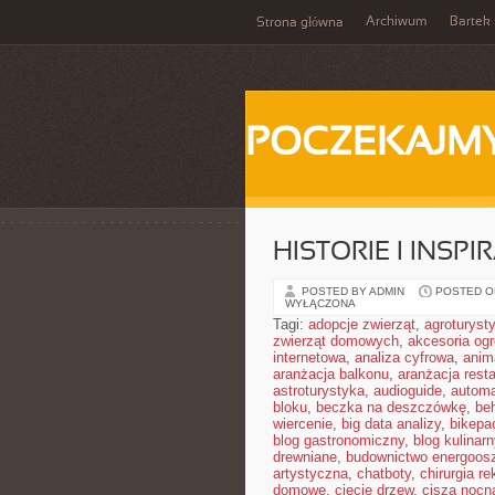
Archiwum
Bartek
Strona główna
POCZEKAJM
HISTORIE I INSP
POSTED BY ADMIN
POSTED ON
WYŁĄCZONA
Tagi:
adopcje zwierząt
,
agroturyst
zwierząt domowych
,
akcesoria og
internetowa
,
analiza cyfrowa
,
anim
aranżacja balkonu
,
aranżacja resta
astroturystyka
,
audioguide
,
autom
bloku
,
beczka na deszczówkę
,
be
wiercenie
,
big data analizy
,
bikepa
blog gastronomiczny
,
blog kulinarn
drewniane
,
budownictwo energoos
artystyczna
,
chatboty
,
chirurgia r
domowe
,
cięcie drzew
,
cisza nocn