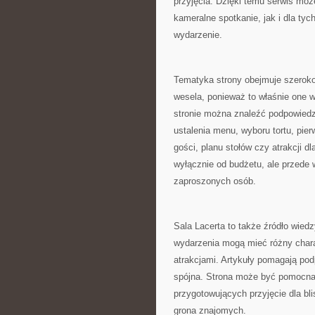
przyjęcia. Dzięki temu serwis mo
kameralne spotkanie, jak i dla ty
wydarzenie.
Tematyka strony obejmuje szerok
wesela, ponieważ to właśnie one w
stronie można znaleźć podpowiedzi
ustalenia menu, wyboru tortu, pie
gości, planu stołów czy atrakcji dl
wyłącznie od budżetu, ale przede 
zaproszonych osób.
Sala Lacerta to także źródło wied
wydarzenia mogą mieć różny chara
atrakcjami. Artykuły pomagają po
spójna. Strona może być pomocna 
przygotowujących przyjęcie dla bl
grona znajomych.