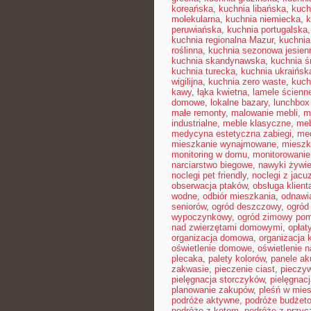
koreańska
,
kuchnia libańska
,
kuch
molekularna
,
kuchnia niemiecka
,
k
peruwiańska
,
kuchnia portugalska
kuchnia regionalna Mazur
,
kuchnia
roślinna
,
kuchnia sezonowa jesien
kuchnia skandynawska
,
kuchnia 
kuchnia turecka
,
kuchnia ukraińsk
wigilijna
,
kuchnia zero waste
,
kuch
kawy
,
łąka kwietna
,
lamele ścienn
domowe
,
lokalne bazary
,
lunchbox
małe remonty
,
malowanie mebli
,
m
industrialne
,
meble klasyczne
,
meb
medycyna estetyczna zabiegi
,
me
mieszkanie wynajmowane
,
mieszk
monitoring w domu
,
monitorowani
narciarstwo biegowe
,
nawyki żywi
noclegi pet friendly
,
noclegi z jacu
obserwacja ptaków
,
obsługa klient
wodne
,
odbiór mieszkania
,
odnawi
seniorów
,
ogród deszczowy
,
ogród
wypoczynkowy
,
ogród zimowy pom
nad zwierzętami domowymi
,
opłat
organizacja domowa
,
organizacja 
oświetlenie domowe
,
oświetlenie n
plecaka
,
palety kolorów
,
panele ak
zakwasie
,
pieczenie ciast
,
pieczy
pielęgnacja storczyków
,
pielęgnac
planowanie zakupów
,
pleśń w mie
podróże aktywne
,
podróże budżet
podróże z kotem
,
podróże z przyc