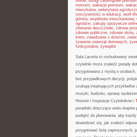
online
,
usługi cateringowe premiu
morzem
,
wakacje premium
,
wakac
mieszkania
,
weterynaria egzotycz
rzeczywistość w edukacji
,
work-li
górska
,
wspólnota mieszkaniowa
,
ogrodzie
,
zakupy spożywcze onlin
zbieranie deszczówki
,
zdrowe prz
zdrowie publiczne
,
zdrowie skóry
,
krem
,
zwiedzanie z dziećmi
,
zwier
żywienie zwierząt domowych
,
żyw
funkcjonalna
,
żywopłot
Sala Lacerta to rozbudowany serw
czytelnik może znaleźć porady do
przygotowana z myślą o osobach,
bez przypadkowych decyzji, pośpie
szukają inspirujących przykładów 
muzyki, budżetu, oprawy wydarzen
Historie i Inspiracje Czytelników i
poradniki dotyczące wielu etapów 
podejść do planowania, aby każdy 
dowiedzieć się, jak znaleźć odpow
przygotować listę zaproszonych, j