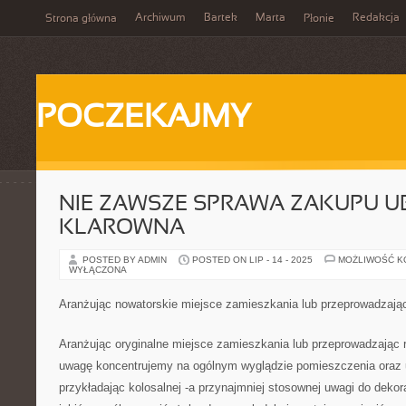
Archiwum
Bartek
Marta
Redakcja
Strona główna
Płonie
POCZEKAJMY
NIE ZAWSZE SPRAWA ZAKUPU UB
KLAROWNA
POSTED BY ADMIN
POSTED ON LIP - 14 - 2025
MOŻLIWOŚĆ 
WYŁĄCZONA
Aranżując nowatorskie miejsce zamieszkania lub przeprowadzają
Aranżując oryginalne miejsce zamieszkania lub przeprowadzając 
uwagę koncentrujemy na ogólnym wyglądzie pomieszczenia oraz 
przykładając kolosalnej -a przynajmniej stosownej uwagi do dekora