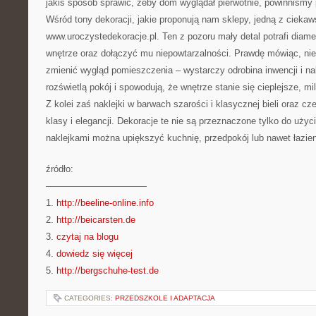
jakiś sposób sprawić, żeby dom wyglądał pierwotnie, powinniśmy 
Wśród tony dekoracji, jakie proponują nam sklepy, jedną z cieka
www.uroczystedekoracje.pl. Ten z pozoru mały detal potrafi diame
wnętrze oraz dołączyć mu niepowtarzalności. Prawdę mówiąc, ni
zmienić wygląd pomieszczenia – wystarczy odrobina inwencji i na
rozświetlą pokój i spowodują, że wnętrze stanie się cieplejsze, mil
Z kolei zaś naklejki w barwach szarości i klasycznej bieli oraz c
klasy i elegancji. Dekoracje te nie są przeznaczone tylko do użyc
naklejkami można upiększyć kuchnię, przedpokój lub nawet łazie
źródło:
———————————
1.
http://beeline-online.info
2.
http://beicarsten.de
3.
czytaj na blogu
4.
dowiedz się więcej
5.
http://bergschuhe-test.de
CATEGORIES:
PRZEDSZKOLE I ADAPTACJA