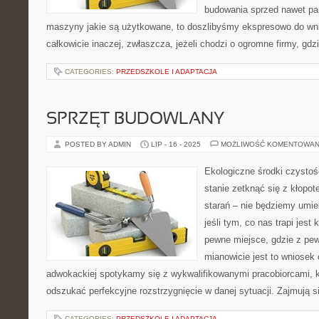
budowania sprzed nawet par
maszyny jakie są użytkowane, to doszlibyśmy ekspresowo do wnio
całkowicie inaczej, zwłaszcza, jeżeli chodzi o ogromne firmy, gdz
CATEGORIES:
PRZEDSZKOLE I ADAPTACJA
SPRZĘT BUDOWLANY
POSTED BY ADMIN
LIP - 16 - 2025
MOŻLIWOŚĆ KOMENTOWAN
Ekologiczne środki czysto
stanie zetknąć się z kłopot
starań – nie będziemy umiel
jeśli tym, co nas trapi jest 
pewne miejsce, gdzie z p
mianowicie jest to wniosek 
adwokackiej spotykamy się z wykwalifikowanymi pracobiorcami,
odszukać perfekcyjne rozstrzygnięcie w danej sytuacji. Zajmują s
CATEGORIES:
PRZEDSZKOLE I ADAPTACJA