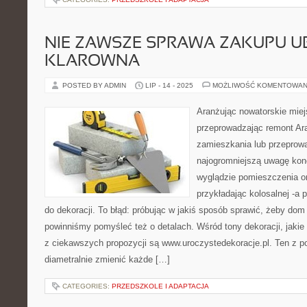
NIE ZAWSZE SPRAWA ZAKUPU UB
KLAROWNA
POSTED BY ADMIN
LIP - 14 - 2025
MOŻLIWOŚĆ KOMENTOWAN
Aranżując nowatorskie mie
przeprowadzając remont Ara
zamieszkania lub przeprow
najogromniejszą uwagę kon
wyglądzie pomieszczenia o
przykładając kolosalnej -a 
do dekoracji. To błąd: próbując w jakiś sposób sprawić, żeby dom 
powinniśmy pomyśleć też o detalach. Wśród tony dekoracji, jakie
z ciekawszych propozycji są www.uroczystedekoracje.pl. Ten z po
diametralnie zmienić każde […]
CATEGORIES:
PRZEDSZKOLE I ADAPTACJA