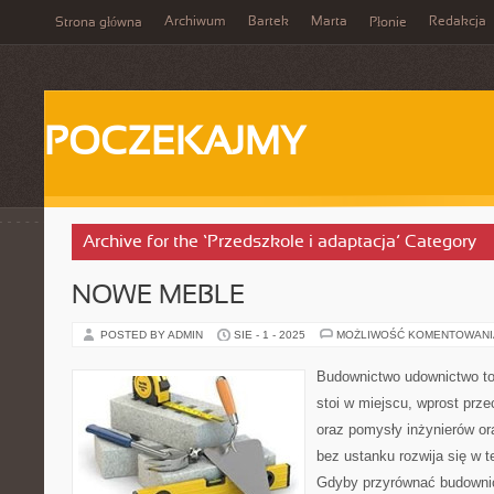
Archiwum
Bartek
Marta
Redakcja
Strona główna
Płonie
POCZEKAJMY
Archive for the ‘Przedszkole i adaptacja’ Category
NOWE MEBLE
POSTED BY ADMIN
SIE - 1 - 2025
MOŻLIWOŚĆ KOMENTOWAN
Budownictwo udownictwo to 
stoi w miejscu, wprost prze
oraz pomysły inżynierów or
bez ustanku rozwija się w te
Gdyby przyrównać budowni