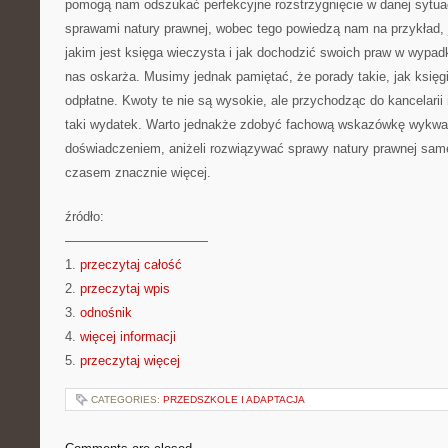
pomogą nam odszukać perfekcyjne rozstrzygnięcie w danej sytuac
sprawami natury prawnej, wobec tego powiedzą nam na przykład, 
jakim jest księga wieczysta i jak dochodzić swoich praw w wypadk
nas oskarża. Musimy jednak pamiętać, że porady takie, jak księg
odpłatne. Kwoty te nie są wysokie, ale przychodząc do kancelarii
taki wydatek. Warto jednakże zdobyć fachową wskazówkę wykwal
doświadczeniem, aniżeli rozwiązywać sprawy natury prawnej sam
czasem znacznie więcej.
źródło:
———————————
1.
przeczytaj całość
2.
przeczytaj wpis
3.
odnośnik
4.
więcej informacji
5.
przeczytaj więcej
CATEGORIES:
PRZEDSZKOLE I ADAPTACJA