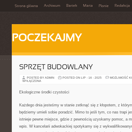
Archiwum
Bartek
Marta
Redakcja
Strona główna
Płonie
POCZEKAJMY
SPRZĘT BUDOWLANY
POSTED BY ADMIN
POSTED ON LIP - 16 - 2025
MOŻLIWOŚĆ 
WYŁĄCZONA
Ekologiczne środki czystości
Każdego dnia jesteśmy w stanie zetknąć się z kłopotem, z którym
będziemy umieli sobie poradzić. Mimo to jeśli tym, co nas trapi je
istnieje pewne miejsce, gdzie z pewnością uzyskamy pomoc, a mi
wpis. W kancelarii adwokackiej spotykamy się z wykwalifikowany