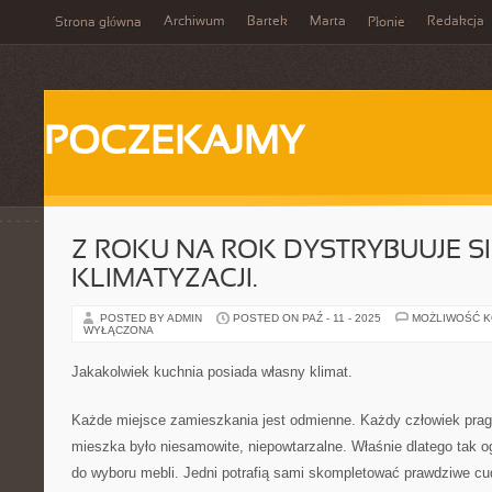
Archiwum
Bartek
Marta
Redakcja
Strona główna
Płonie
POCZEKAJMY
Z ROKU NA ROK DYSTRYBUUJE S
KLIMATYZACJI.
POSTED BY ADMIN
POSTED ON PAŹ - 11 - 2025
MOŻLIWOŚĆ 
WYŁĄCZONA
Jakakolwiek kuchnia posiada własny klimat.
Każde miejsce zamieszkania jest odmienne. Każdy człowiek prag
mieszka było niesamowite, niepowtarzalne. Właśnie dlatego tak 
do wyboru mebli. Jedni potrafią sami skompletować prawdziwe cud