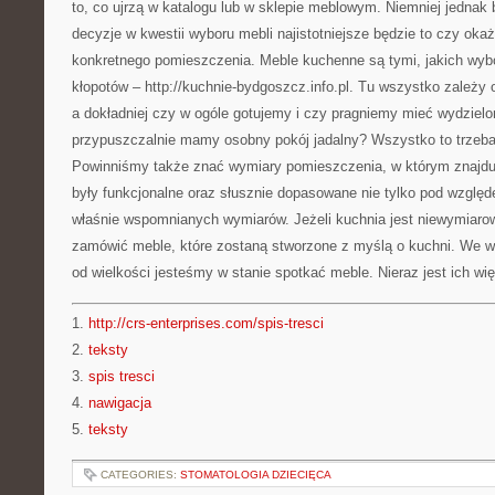
to, co ujrzą w katalogu lub w sklepie meblowym. Niemniej jednak
decyzje w kwestii wyboru mebli najistotniejsze będzie to czy oka
konkretnego pomieszczenia. Meble kuchenne są tymi, jakich wy
kłopotów – http://kuchnie-bydgoszcz.info.pl. Tu wszystko zależy 
a dokładniej czy w ogóle gotujemy i czy pragniemy mieć wydzielo
przypuszczalnie mamy osobny pokój jadalny? Wszystko to trzeba
Powinniśmy także znać wymiary pomieszczenia, w którym znajduj
były funkcjonalne oraz słusznie dopasowane nie tylko pod względe
właśnie wspomnianych wymiarów. Jeżeli kuchnia jest niewymiaro
zamówić meble, które zostaną stworzone z myślą o kuchni. We w
od wielkości jesteśmy w stanie spotkać meble. Nieraz jest ich wię
1.
http://crs-enterprises.com/spis-tresci
2.
teksty
3.
spis tresci
4.
nawigacja
5.
teksty
CATEGORIES:
STOMATOLOGIA DZIECIĘCA