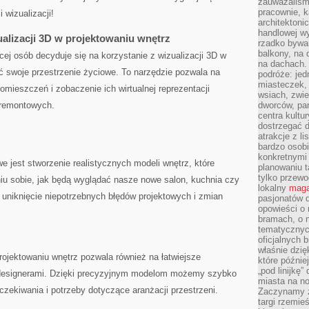
zauważaliśm
pracownie, k
 wizualizacji!
architektoni
handlowej wy
alizacji 3D w projektowaniu wnętrz
rzadko bywa
balkony, na
ej osób decyduje się na korzystanie z wizualizacji 3D w‍
na dachach. 
ć swoje przestrzenie życiowe. To narzędzie pozwala⁢ na
podróże: je
miasteczek,
omieszczeń i zobaczenie ich wirtualnej⁤ reprezentacji
wsiach, zwie
 remontowych.
dworców, pa
centra kultu
dostrzegać d
atrakcje z l
bardzo osobi
konkretnymi
iwe jest stworzenie realistycznych modeli wnętrz, które
planowaniu t
tylko przewod
 sobie,⁤ jak będą wyglądać nasze nowe salon, ⁣kuchnia czy
lokalny
maga
a uniknięcie niepotrzebnych błędów projektowych i zmian
pasjonatów 
opowieści o
bramach, o 
tematycznyc
oficjalnych 
właśnie dzię
rojektowaniu wnętrz ‍pozwala również na łatwiejsze
które późnie
„pod linijkę
i designerami. Dzięki precyzyjnym modelom możemy szybko
miasta na n
zekiwania‌ i potrzeby dotyczące aranżacji przestrzeni.
Zaczynamy z
targi rzemie