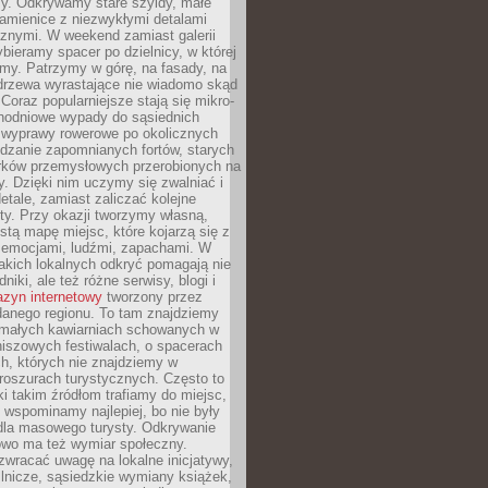
y. Odkrywamy stare szyldy, małe
amienice z niezwykłymi detalami
cznymi. W weekend zamiast galerii
bieramy spacer po dzielnicy, w której
my. Patrzymy w górę, na fasady, na
 drzewa wyrastające nie wiadomo skąd
Coraz popularniejsze stają się mikro-
dnodniowe wypady do sąsiednich
 wyprawy rowerowe po okolicznych
dzanie zapomnianych fortów, starych
rków przemysłowych przerobionych na
ry. Dzięki nim uczymy się zwalniać i
etale, zamiast zaliczać kolejne
isty. Przy okazji tworzymy własną,
stą mapę miejsc, które kojarzą się z
 emocjami, ludźmi, zapachami. W
akich lokalnych odkryć pomagają nie
niki, ale też różne serwisy, blogi i
zyn internetowy
tworzony przez
danego regionu. To tam znajdziemy
 małych kawiarniach schowanych w
niszowych festiwalach, o spacerach
h, których nie znajdziemy w
broszurach turystycznych. Często to
ki takim źródłom trafiamy do miejsc,
j wspominamy najlepiej, bo nie były
” dla masowego turysty. Odkrywanie
owo ma też wymiar społeczny.
wracać uwagę na lokalne inicjatywy,
ślnicze, sąsiedzkie wymiany książek,