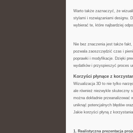
Warto także zaznaczyć, że wizual
stylami i rozwiązaniami designu. 
wybierać te, które najbardziej odp
Nie bez znaczenia jest także fakt,
pozwala zaoszczędzić czas i pien
poprawki i modyfikacje. Dzięki 
wydatków i przyspieszyć proces ur
Korzyści płynące ⁤z korzysta
Wizualizacja 3D‍ to nie tylko narz
ale również niezwykle skuteczny s
można dokładnie przeanalizować w
uniknąć potencjalnych błędów ora
Jakie korzyści płyną z korzystani
1. Realistyczna prezentacja proj