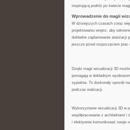
inspirującą podróż po świecie magii
Wprowadzenie do magii wizu
W dzisiejszych czasach coraz więc
projektowaniu‌ wnętrz, aby odmieni
dokładne zaplanowanie aranżacji ​p
jeszcze przed rozpoczęciem ​prac
Dzięki ⁣magii wizualizacji 3D możl
pomagają w dokładnym wyobrażeniu
sypialnia. To doskonały⁣ sposób n
podczas realizacji.
Wykorzystanie‍ wizualizacji 3D w p
współpracowanie z architektami 
i efektywnie komunikować swoje oc