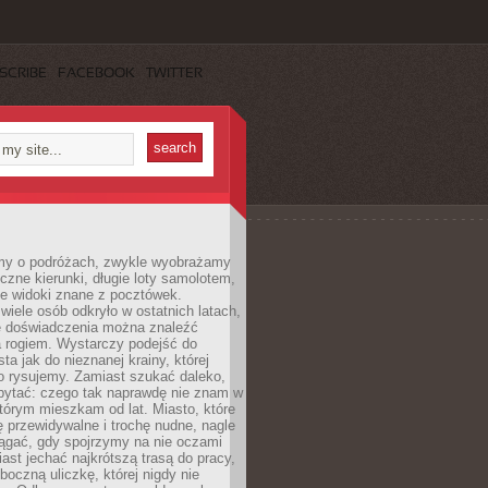
SCRIBE
FACEBOOK
TWITTER
my o podróżach, zwykle wyobrażamy
czne kierunki, długie loty samolotem,
ne widoki znane z pocztówek.
ele osób odkryło w ostatnich latach,
e doświadczenia można znaleźć
a rogiem. Wystarczy podejść do
ta jak do nieznanej krainy, której
o rysujemy. Zamiast szukać daleko,
ytać: czego tak naprawdę nie znam w
tórym mieszkam od lat. Miasto, które
 przewidywalne i trochę nudne, nagle
ągać, gdy spojrzymy na nie oczami
iast jechać najkrótszą trasą do pracy,
oczną uliczkę, której nigdy nie