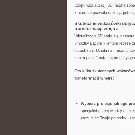
Dzięki wizualizacji 3D można zoba
zmian, co pozwala uniknąć potenc
Skuteczne wskazówki dotycz
transformacji wnętrz
Wizualizacje 3D stały ‌się niezast
umożliwiającym klientom lepsze zr
przestrzeni. Dzięki nim można ła
zanim podjąć ostateczne decyzje 
Oto kilka skutecznych wskazówe
‌transformacji wnętrz:
Wybierz profesjonalnego proj
specjalistycznej wiedzy i umiej
zrozumieć Twoje potrzeby i zam