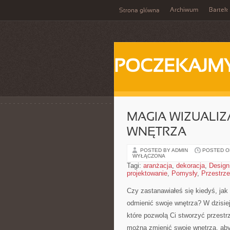
Archiwum
Bartek
Strona główna
POCZEKAJM
MAGIA WIZUALIZA
WNĘTRZA
POSTED BY ADMIN
POSTED ON
WYŁĄCZONA
Tagi:
aranżacja
,
dekoracja
,
Design
projektowanie
,
Pomysły
,
Przestrz
Czy zastanawiałeś się kiedyś, jak
odmienić swoje wnętrza? W dzisiej
które pozwolą Ci stworzyć ⁣przest
można zmienić swoje wnętrza, aby 