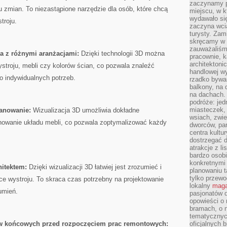
zaczynamy p
zmian. To niezastąpione narzędzie ‍dla ⁢osób, które chcą
miejscu, w k
wydawało się
troju.
zaczyna wci
turysty. Zam
skręcamy w b
zauważaliśm
a z różnymi aranżacjami:
Dzięki technologii 3D⁣ można
pracownie, k
architektoni
ystroju, mebli czy kolorów ścian, co pozwala znaleźć
handlowej wy
o indywidualnych potrzeb.
rzadko bywa
balkony, na
na dachach. 
podróże: je
miasteczek,
lanowanie:
Wizualizacja ‍3D umożliwia dokładne⁤
wsiach, zwie
anowanie układu mebli, co pozwala zoptymalizować każdy
dworców, pa
centra kultu
dostrzegać d
atrakcje z l
bardzo osobi
konkretnymi
hitektem:
Dzięki ‍wizualizacji 3D​ łatwiej jest zrozumieć ⁢i
planowaniu t
tylko przewod
e ‍wystroju. To skraca czas⁤ potrzebny na projektowanie
lokalny
maga
umień.
pasjonatów 
opowieści o
bramach, o 
tematycznyc
ów końcowych przed rozpoczęciem prac​ remontowych:
oficjalnych 