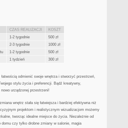
CZAS REALIZACJI
KOSZT
1-2 tygodnie
500 zł
2-3 tygodnie
1000 zł
tu
1-2 tygodnie
500 zł
1 ‌tydzień
300 zł
łatwością odmienić swoje wnętrza i stworzyć przestrzeń,⁤
Twojego stylu życia i preferencji. Bądź kreatywny,
m nowo urządzonej przestrzeni!
 zmiana wnętrz stała się łatwiejsza i⁤ bardziej efektywna niż
precyzyjnym projektom i realistycznym wizualizacjom możemy
alne, tworząc idealne⁢ miejsce do⁢ życia. Niezależnie od
 domu czy tylko drobne zmiany‍ w salonie, magia