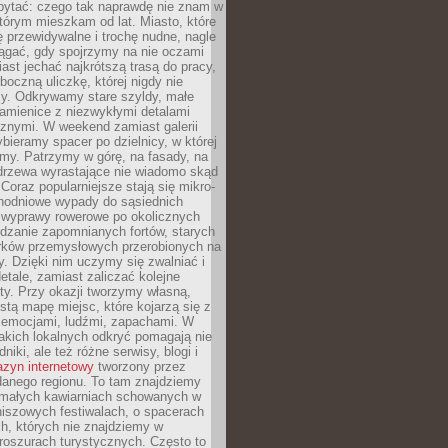
ytać: czego tak naprawdę nie znam w
tórym mieszkam od lat. Miasto, które
 przewidywalne i trochę nudne, nagle
ągać, gdy spojrzymy na nie oczami
iast jechać najkrótszą trasą do pracy,
oczną uliczkę, której nigdy nie
y. Odkrywamy stare szyldy, małe
amienice z niezwykłymi detalami
cznymi. W weekend zamiast galerii
bieramy spacer po dzielnicy, w której
my. Patrzymy w górę, na fasady, na
 drzewa wyrastające nie wiadomo skąd
Coraz popularniejsze stają się mikro-
dnodniowe wypady do sąsiednich
 wyprawy rowerowe po okolicznych
dzanie zapomnianych fortów, starych
rków przemysłowych przerobionych na
ry. Dzięki nim uczymy się zwalniać i
etale, zamiast zaliczać kolejne
isty. Przy okazji tworzymy własną,
stą mapę miejsc, które kojarzą się z
 emocjami, ludźmi, zapachami. W
akich lokalnych odkryć pomagają nie
niki, ale też różne serwisy, blogi i
zyn internetowy
tworzony przez
danego regionu. To tam znajdziemy
 małych kawiarniach schowanych w
niszowych festiwalach, o spacerach
h, których nie znajdziemy w
broszurach turystycznych. Często to