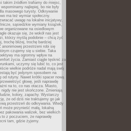
ki takim źródłom trafiamy do miejsc,
j wspominamy najlepiej, bo nie były
” dla masowego turysty. Odkrywanie
owo ma też wymiar społeczny.
wracać uwagę na lokalne inicjatywy,
ślnicze, sąsiedzkie wymiany książek,
owe organizowane na osiedlowym
gle okazuje się, że wokół nas jest
zi, którzy myślą podobnie – chcą żyć
j, trochę bliżej, trochę bardziej
 anonimowej przestrzeni robi się
tórym czujemy się u siebie. Taka
pektywy ma ogromny wpływ na
mfort życia. Zamiast ciągle tęsknić za
erunkami, uczymy się lubić to, co jest
ście wielkie podróże nadal mają swój
rzestają być jedynym sposobem na
ę od rutyny. Nawet krótki spacer nową
 przewietrzyć głowę, jeśli naprawdę
żni na to, co nas otacza. Miasto,
 nigdy nie jest skończone. Zmieniają
 ludzie, kolory, zapachy. Wystarczy
ję, że od dziś nie traktujemy go jak
 żywą przestrzeń do odkrywania. Wtedy
ń może przynieść małą, lokalną
ez pakowania walizek, bez wielkich
a to z poczuciem, że naprawdę
cni tam, gdzie żyjemy.