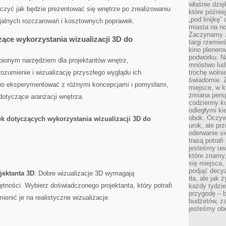
właśnie dzię
czyć ⁣jak⁣ będzie prezentować się wnętrze po zrealizowaniu
które późnie
„pod linijkę
jalnych rozczarowań i kosztownych poprawek.
miasta na n
Zaczynamy z
ące wykorzystania wizualizacji 3D do
targi rzemie
kino plener
podwórku. Na
ąpionym narzędziem dla ‍projektantów wnętrz,
mnóstwo lud
ozumienie i wizualizację przyszłego wyglądu ich
trochę wolnie
świadomie. Z
two eksperymentować z różnymi koncepcjami i pomysłami,
miejsce, w k
zmiana pers
dotyczące aranżacji wnętrza.
codzienny ko
odległymi ki
obok. Oczywi
k dotyczących⁤ wykorzystania wizualizacji 3D do
urok, ale p
oderwanie si
trasą potrafi
jesteśmy uwa
które znamy,
się miejsca,
podjąć decyz
ektanta ​3D
: Dobre wizualizacje 3D wymagają
tła, ale jak
ętności.​ Wybierz doświadczonego projektanta, który potrafi ​
każdy tydzie
przygodę – b
ienić je na realistyczne wizualizacje.
budżetów, z
jesteśmy obe