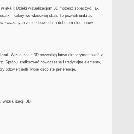
 w skali
: Dzięki wizualizacjom 3D możesz zobaczyć, jak
datki i kolory we właściwej skali. To‍ pozwoli uniknąć‍
tów związanych z nieodpowiednim⁣ doborem elementów
ylami
: Wizualizacje 3D pozwalają łatwo eksperymentować z
trz. Spróbuj zmiksować nowoczesne i tradycyjne elementy,
ry odzwierciedli Twoje osobiste preferencje.
u wizualizacji 3D