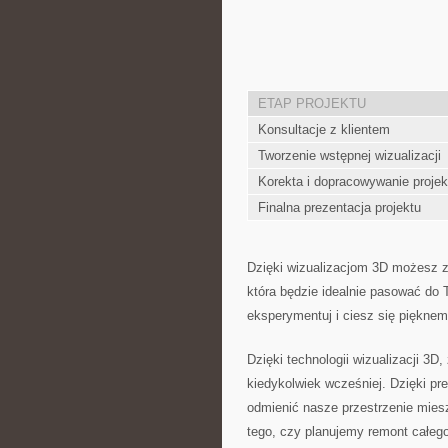
ETAP PROJEKTU
Konsultacje z klientem
Tworzenie wstępnej⁢ wizualizacji
Korekta i dopracowywanie projek
Finalna prezentacja projektu
Dzięki wizualizacjom 3D możesz z 
która ⁣będzie idealnie pasować do 
eksperymentuj i ciesz ​się piękne
Dzięki technologii wizualizacji 3D,
kiedykolwiek ⁢wcześniej. Dzięki 
odmienić nasze przestrzenie mieszk
tego, czy planujemy remont całego