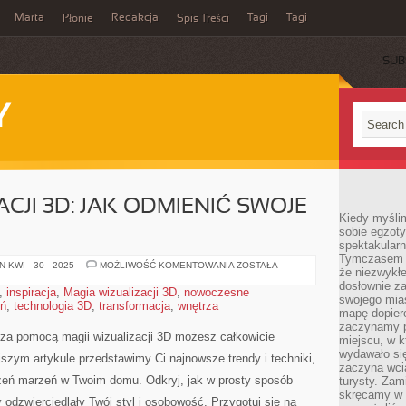
Marta
Redakcja
Tagi
Tagi
Płonie
Spis Treści
SUB
Y
CJI 3D: JAK ODMIENIĆ SWOJE
Kiedy myśli
sobie egzoty
spektakular
Tymczasem wi
MAGIA
 KWI - 30 - 2025
MOŻLIWOŚĆ KOMENTOWANIA
ZOSTAŁA
że niezwykł
WIZUALIZACJI
3D:
dosłownie z
,
inspiracja
,
Magia wizualizacji 3D
,
nowoczesne
JAK
swojego mias
eń
,
technologia 3D
,
transformacja
,
wnętrza
ODMIENIĆ
mapę dopier
SWOJE
WNĘTRZA
zaczynamy p
 za pomocą magii wizualizacji 3D możesz całkowicie
miejscu, w k
wydawało się
szym artykule przedstawimy Ci najnowsze trendy i techniki,
zaczyna wci
rzeń marzeń w Twoim domu. Odkryj,‌ jak w prosty sposób
turysty. Zam
skręcamy w b
odzwierciedlały Twój styl i osobowość. Przygotuj‌ się na