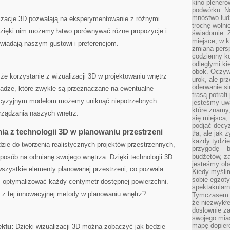
kino plener
podwórku. Na
mnóstwo lud
izacje 3D ‌pozwalają na eksperymentowanie z różnymi​
trochę wolnie
Dzięki nim możemy łatwo ‌porównywać różne propozycje i
świadomie. Z
miejsce, w k
owiadają naszym gustowi ⁣i preferencjom.
zmiana pers
codzienny ko
odległymi ki
obok. Oczywi
 że korzystanie z wizualizacji 3D w projektowaniu wnętrz
urok, ale p
oderwanie si
iądze, które zwykle są ⁣przeznaczane na ewentualne
trasą potrafi
precyzyjnym modelom możemy uniknąć niepotrzebnych
jesteśmy uwa
które znamy,
ządzania ⁣naszych⁢ wnętrz.
się miejsca,
podjąć decyz
nia z technologii 3D w ​planowaniu przestrzeni
tła, ale jak
każdy tydzie
ędzie do tworzenia realistycznych projektów przestrzennych,
przygodę – b
budżetów, z
posób na odmianę swojego wnętrza. Dzięki⁣ technologii 3D
jesteśmy obe
szystkie elementy planowanej przestrzeni, co pozwala
Kiedy myśli
sobie egzoty
z optymalizować każdy centymetr dostępnej powierzchni.
spektakular
a z tej innowacyjnej metody w planowaniu wnętrz?
Tymczasem wi
że niezwykł
dosłownie z
swojego mias
mapę dopier
ektu:
Dzięki wizualizacji 3D można zobaczyć jak będzie