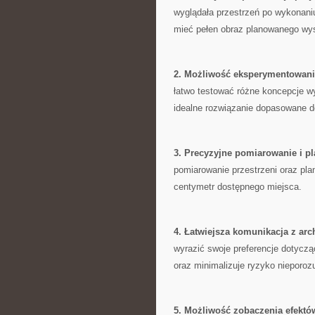
wyglądała przestrzeń po wykonaniu 
mieć pełen obraz planowanego wys
2. Możliwość eksperymentowani
łatwo testować różne ‍koncepcje w
idealne rozwiązanie dopasowane d
3. Precyzyjne pomiarowanie i p
pomiarowanie przestrzeni oraz pl
centymetr dostępnego miejsca.
4. Łatwiejsza komunikacja z arc
wyrazić swoje preferencje dotycząc
oraz minimalizuje ryzyko⁣ nieporoz
5. Możliwość zobaczenia efekt