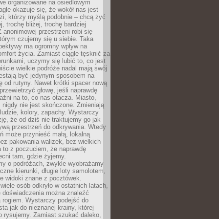
owe organizowane na osiedlowym
gle okazuje się, że wokół nas jest
zi, którzy myślą podobnie – chcą żyć
j, trochę bliżej, trochę bardziej
 anonimowej przestrzeni robi się
tórym czujemy się u siebie. Taka
pektywy ma ogromny wpływ na
mfort życia. Zamiast ciągle tęsknić za
erunkami, uczymy się lubić to, co jest
ście wielkie podróże nadal mają swój
rzestają być jedynym sposobem na
ę od rutyny. Nawet krótki spacer nową
 przewietrzyć głowę, jeśli naprawdę
żni na to, co nas otacza. Miasto,
 nigdy nie jest skończone. Zmieniają
 ludzie, kolory, zapachy. Wystarczy
ję, że od dziś nie traktujemy go jak
 żywą przestrzeń do odkrywania. Wtedy
ń może przynieść małą, lokalną
ez pakowania walizek, bez wielkich
a to z poczuciem, że naprawdę
cni tam, gdzie żyjemy.
my o podróżach, zwykle wyobrażamy
czne kierunki, długie loty samolotem,
ne widoki znane z pocztówek.
ele osób odkryło w ostatnich latach,
e doświadczenia można znaleźć
a rogiem. Wystarczy podejść do
ta jak do nieznanej krainy, której
o rysujemy. Zamiast szukać daleko,