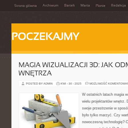
Archiwum
Bartek
Marta
Redakcja
Strona główna
Płonie
POCZEKAJMY
MAGIA WIZUALIZACJI 3D: JAK OD
WNĘTRZA
POSTED BY ADMIN
KWI - 30 - 2025
MOŻLIWOŚĆ KOMENTOWA
W ostatnich latach magia wi
wielu projektantów wnętrz. 
swoje przestrzenie w sposó
było tylko marzyć. Czy war
nowoczesną technologię? O