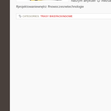
naszym artykule! 😉 #wizua
#projektowaniewnętrz #nowoczesnetechnologie
CATEGORIES:
TRASY BIKEPACKINGOWE