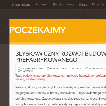
Archiwum
Bartek
Marta
Redakcja
Strona główna
Płonie
POCZEKAJMY
BŁYSKAWICZNY ROZWÓJ BUDO
PREFABRYKOWANEGO
POSTED BY ADMIN
POSTED ON LUT - 18 - 2025
MOŻLIWOŚĆ 
WYŁĄCZONA
Tagi:
budownictwo prefabrykowane
,
innowacje budowlane
,
prefabr
rozwój
,
szybki rozwój
Witajcie, drodzy czytelnicy! ‍Dziś chcielibyśmy rozwiać pewne⁣ wąt
najgorętszych trendów w branży budowlanej – błyskawicznego roz
⁢prefabrykowanego. Zastanawiasz się, dlaczego coraz ‍więcej ⁢inwes
formę ‌budownictwa? Czy prefabrykaty są naprawdę tak​ efektywne