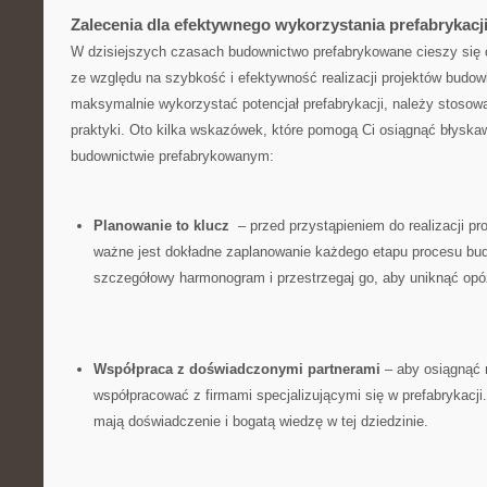
Zalecenia dla ‌efektywnego wykorzystania prefabrykac
W dzisiejszych⁤ czasach budownictwo prefabrykowane cieszy się 
ze względu na szybkość‍ i efektywność realizacji projektów⁢ budo
maksymalnie wykorzystać potencjał prefabrykacji, należy stosować
praktyki. Oto kilka ⁢wskazówek, które pomogą‌ Ci osiągnąć błyska
⁣budownictwie prefabrykowanym:
Planowanie to klucz
‌ – ⁢przed przystąpieniem do realizacji p
ważne⁢ jest dokładne zaplanowanie⁣ każdego etapu ​procesu ⁢bu
‌szczegółowy harmonogram i ⁣przestrzegaj ‌go, aby uniknąć opó
Współpraca z ‍doświadczonymi partnerami
– aby osiągnąć na
współpracować z​ firmami specjalizującymi się w prefabrykacji.
mają​ doświadczenie i bogatą wiedzę⁤ w tej dziedzinie.