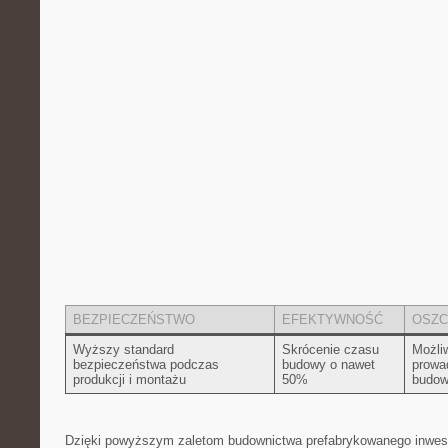
BEZPIECZEŃSTWO
EFEKTYWNOŚĆ
OSZC
Wyższy standard
Skrócenie czasu
Możli
bezpieczeństwa⁣ podczas
budowy o nawet
prowad
produkcji i‍ montażu
50%
‍budo
Dzięki powyższym zaletom budownictwa prefabrykowanego inwes