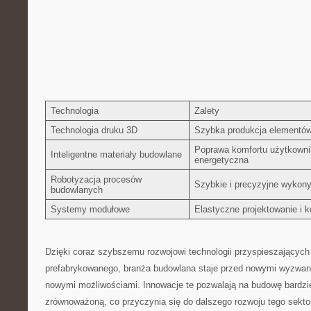
Technologia
Zalety
Technologia⁤ druku 3D
Szybka produkcja elementów
Poprawa komfortu użytkownik
Inteligentne materiały budowlane
energetyczna
Robotyzacja‍ procesów
Szybkie⁢ i precyzyjne wykon
budowlanych
Systemy‍ modułowe
Elastyczne projektowanie⁤ i 
Dzięki coraz szybszemu rozwojowi technologii‍ przyspieszających
prefabrykowanego, branża budowlana staje‍ przed nowymi wyzwani
nowymi możliwościami. Innowacje te pozwalają na budowę ⁢bardziej
zrównoważoną,​ co ⁣przyczynia⁢ się⁣ do dalszego‍ rozwoju ⁢tego sekto