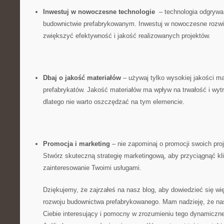
Inwestuj w ⁤nowoczesne technologie
⁢ – technologia ​odgryw
budownictwie​ prefabrykowanym. Inwestuj w nowoczesne rozwiąz
zwiększyć efektywność i jakość realizowanych projektów.
Dbaj o jakość materiałów
–‌ używaj tylko wysokiej‍ jakości mat
prefabrykatów. Jakość materiałów ma ‍wpływ ‍na trwałość ⁤i wyt
dlatego nie warto oszczędzać na tym elemencie.
Promocja i marketing
– ⁤nie zapominaj o promocji swoich ‍pr
Stwórz skuteczną strategię marketingową, ‍aby ​przyciągnąć ⁢k
zainteresowanie Twoimi usługami.
Dziękujemy, że zajrzałeś ⁣na nasz blog, aby dowiedzieć⁣ się w
rozwoju budownictwa prefabrykowanego. Mam nadzieję, że nasz 
Ciebie interesujący ⁢i pomocny w zrozumieniu ⁢tego dynamiczn