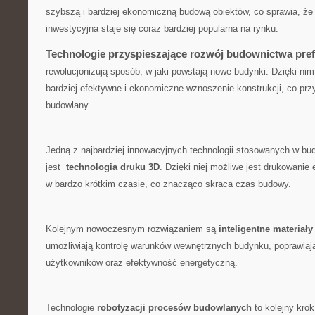
szybszą i bardziej ekonomiczną budową obiektów, ⁢co sprawia, że
⁤inwestycyjna staje się‍ coraz bardziej popularna ⁢na​ rynku.
Technologie przyspieszające ‌rozwój ‌budownictwa pr
rewolucjonizują ⁤sposób,⁢ w jaki powstają nowe budynki. Dzięki ni
‌bardziej ⁢efektywne‍ i ekonomiczne wznoszenie konstrukcji,​ co prz
budowlany.
Jedną z najbardziej⁤ innowacyjnych⁢ technologii stosowanych w b
jest ⁤
technologia druku 3D
. Dzięki niej możliwe jest drukowani
w bardzo⁤ krótkim czasie, co znacząco skraca czas budowy.
Kolejnym ⁢nowoczesnym rozwiązaniem są
inteligentne⁢ materiał
umożliwiają kontrolę warunków‍ wewnętrznych ​budynku, poprawiaj
użytkowników oraz​ efektywność energetyczną.
Technologie
robotyzacji‌ procesów budowlanych
to kolejny kro