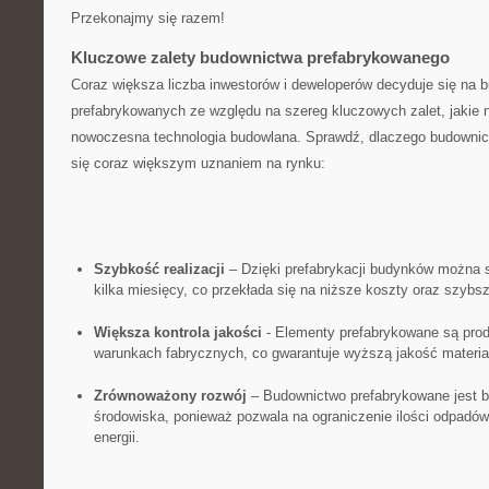
Przekonajmy się razem!
Kluczowe zalety budownictwa prefabrykowanego
Coraz większa liczba⁤ inwestorów i deweloperów⁣ decyduje ⁣się ​na
prefabrykowanych ze względu na‍ szereg⁣ kluczowych zalet, jakie n
nowoczesna technologia budowlana. Sprawdź, dlaczego‍ budowni
się coraz‌ większym⁣ uznaniem na‌ rynku:
Szybkość realizacji
– ​Dzięki⁢ prefabrykacji‌ budynków można ⁢
⁤kilka ‍miesięcy, ​co przekłada się na niższe ⁢koszty‍ oraz szybsz
Większa kontrola jakości
⁣- Elementy ‍prefabrykowane są‌ pro
warunkach fabrycznych, co gwarantuje‍ wyższą jakość materia
Zrównoważony rozwój
– ⁢Budownictwo prefabrykowane jest ba
środowiska, ponieważ pozwala na ograniczenie ilości odpadów
energii.