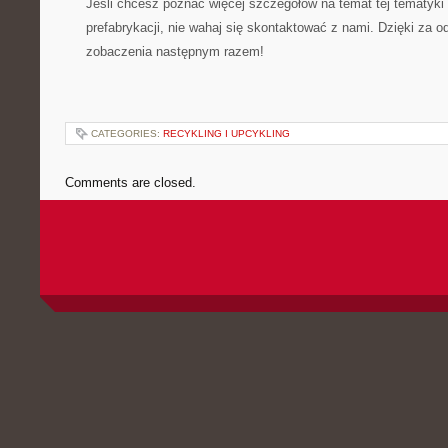
Jeśli chcesz poznać⁤ więcej szczegółów na temat ‌tej tematyki
prefabrykacji, nie wahaj się skontaktować z nami. Dzięki⁣ za​ o
zobaczenia następnym razem!
CATEGORIES:
RECYKLING I UPCYKLING
Comments are closed.