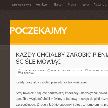
Archiwum
Bartek
Marta
Redakcja
Strona główna
Płonie
POCZEKAJMY
KAŻDY CHCIAŁBY ZAROBIĆ PIENI
ŚCIŚLE MÓWIĄC
POSTED BY ADMIN
POSTED ON SIE - 7 - 2025
MOŻLIWOŚĆ K
WYŁĄCZONA
Każdy pragnąłby zarobić pieniądz za tak właściwie
Strój również tutaj jest nadzwyczaj znaczący i nadzwyczaj pows
sposób o wygląda? Jeśli mówimy o fachowym stroju do piłki nożnej,
szczególnego. Z reguły krótkie spodenki i bluza z numerem na ple