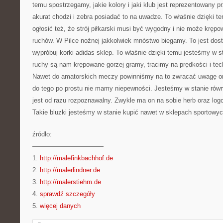
temu spostrzegamy, jakie kolory i jaki klub jest reprezentowany p
akurat chodzi i zebra posiadać to na uwadze. To właśnie dzięki t
ogłosić też, że strój piłkarski musi być wygodny i nie może kręp
ruchów. W Pilce nożnej jakkolwiek mnóstwo biegamy. To jest dos
wypróbuj korki adidas sklep. To właśnie dzięki temu jesteśmy w s
ruchy są nam krępowane gorzej gramy, tracimy na prędkości i tec
Nawet do amatorskich meczy powinniśmy na to zwracać uwagę or
do tego po prostu nie mamy niepewności. Jesteśmy w stanie równie
jest od razu rozpoznawalny. Zwykle ma on na sobie herb oraz logo
Takie bluzki jesteśmy w stanie kupić nawet w sklepach sportowyc
źródło:
———————————
1.
http://malefinkbachhof.de
2.
http://malerlindner.de
3.
http://malerstiehm.de
4.
sprawdź szczegóły
5.
więcej danych