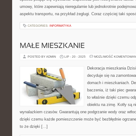
umowy, które zapewniają nieregularnie lub jednokrotnie podejmowa
aspektu transportu, na przykład żeglugi. Coraz częściej taki spo
CATEGORIES:
INFORMATYKA
MAŁE MIESZKANIE
POSTED BY ADMIN
LIP - 20 - 2025
MOŻLIWOŚĆ KOMENTOWAN
Dekoracja mieszkania Dzisia
decyduje się na zamontowa
domach i mieszkaniach. Dec
baczenia, iż taki piec gwar
to właśnie dzięki czemu od
obiektu na zimę. Kotły są 
wynalazkiem czasów. Gwarantują one podgrzanie wody oraz wtłocz
dzięki czemu każde pomieszczenie może być bezbłędnie ogrzane.
to że dzięki […]