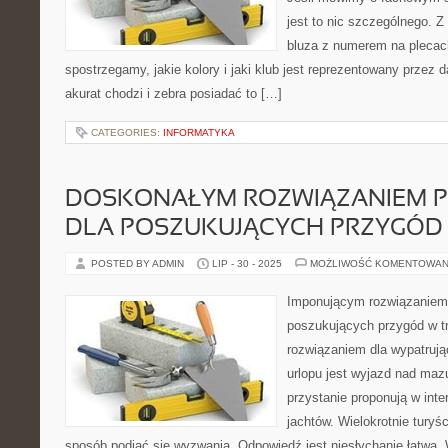
jest to nic szczególnego. Z 
bluza z numerem na plecach
spostrzegamy, jakie kolory i jaki klub jest reprezentowany przez d
akurat chodzi i zebra posiadać to […]
CATEGORIES:
INFORMATYKA
DOSKONAŁYM ROZWIĄZANIEM 
DLA POSZUKUJĄCYCH PRZYGÓD 
POSTED BY ADMIN
LIP - 30 - 2025
MOŻLIWOŚĆ KOMENTOWAN
Imponującym rozwiązaniem
poszukujących przygód w t
rozwiązaniem dla wypatrują
urlopu jest wyjazd nad mazu
przystanie proponują w inte
jachtów. Wielokrotnie turyśc
sposób podjąć się wyzwania. Odpowiedź jest niesłychanie łatwa. 