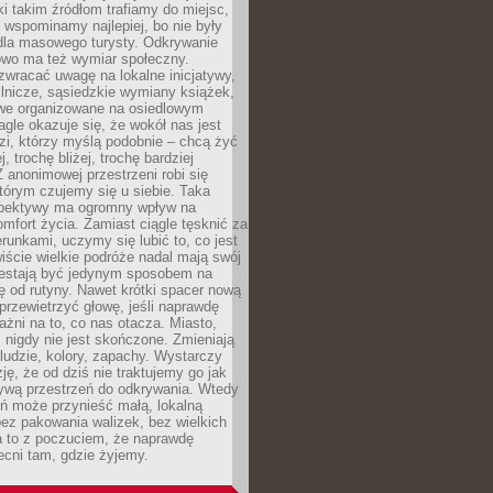
ki takim źródłom trafiamy do miejsc,
j wspominamy najlepiej, bo nie były
” dla masowego turysty. Odkrywanie
owo ma też wymiar społeczny.
wracać uwagę na lokalne inicjatywy,
ślnicze, sąsiedzkie wymiany książek,
owe organizowane na osiedlowym
gle okazuje się, że wokół nas jest
zi, którzy myślą podobnie – chcą żyć
j, trochę bliżej, trochę bardziej
 anonimowej przestrzeni robi się
tórym czujemy się u siebie. Taka
pektywy ma ogromny wpływ na
mfort życia. Zamiast ciągle tęsknić za
erunkami, uczymy się lubić to, co jest
ście wielkie podróże nadal mają swój
rzestają być jedynym sposobem na
ę od rutyny. Nawet krótki spacer nową
 przewietrzyć głowę, jeśli naprawdę
żni na to, co nas otacza. Miasto,
 nigdy nie jest skończone. Zmieniają
 ludzie, kolory, zapachy. Wystarczy
ję, że od dziś nie traktujemy go jak
 żywą przestrzeń do odkrywania. Wtedy
ń może przynieść małą, lokalną
ez pakowania walizek, bez wielkich
a to z poczuciem, że naprawdę
cni tam, gdzie żyjemy.