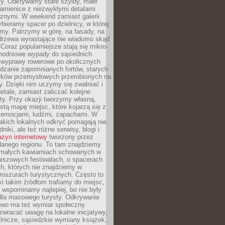
y. Odkrywamy stare szyldy, małe
amienice z niezwykłymi detalami
cznymi. W weekend zamiast galerii
bieramy spacer po dzielnicy, w której
my. Patrzymy w górę, na fasady, na
 drzewa wyrastające nie wiadomo skąd
Coraz popularniejsze stają się mikro-
dnodniowe wypady do sąsiednich
 wyprawy rowerowe po okolicznych
dzanie zapomnianych fortów, starych
rków przemysłowych przerobionych na
ry. Dzięki nim uczymy się zwalniać i
etale, zamiast zaliczać kolejne
isty. Przy okazji tworzymy własną,
stą mapę miejsc, które kojarzą się z
 emocjami, ludźmi, zapachami. W
akich lokalnych odkryć pomagają nie
niki, ale też różne serwisy, blogi i
zyn internetowy
tworzony przez
danego regionu. To tam znajdziemy
 małych kawiarniach schowanych w
niszowych festiwalach, o spacerach
h, których nie znajdziemy w
broszurach turystycznych. Często to
ki takim źródłom trafiamy do miejsc,
j wspominamy najlepiej, bo nie były
” dla masowego turysty. Odkrywanie
owo ma też wymiar społeczny.
wracać uwagę na lokalne inicjatywy,
ślnicze, sąsiedzkie wymiany książek,