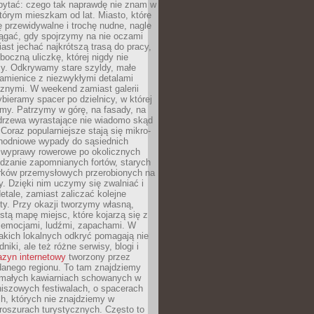
ytać: czego tak naprawdę nie znam w
tórym mieszkam od lat. Miasto, które
 przewidywalne i trochę nudne, nagle
ągać, gdy spojrzymy na nie oczami
iast jechać najkrótszą trasą do pracy,
oczną uliczkę, której nigdy nie
y. Odkrywamy stare szyldy, małe
amienice z niezwykłymi detalami
cznymi. W weekend zamiast galerii
bieramy spacer po dzielnicy, w której
my. Patrzymy w górę, na fasady, na
 drzewa wyrastające nie wiadomo skąd
Coraz popularniejsze stają się mikro-
dnodniowe wypady do sąsiednich
 wyprawy rowerowe po okolicznych
dzanie zapomnianych fortów, starych
rków przemysłowych przerobionych na
ry. Dzięki nim uczymy się zwalniać i
etale, zamiast zaliczać kolejne
isty. Przy okazji tworzymy własną,
stą mapę miejsc, które kojarzą się z
 emocjami, ludźmi, zapachami. W
akich lokalnych odkryć pomagają nie
niki, ale też różne serwisy, blogi i
zyn internetowy
tworzony przez
danego regionu. To tam znajdziemy
 małych kawiarniach schowanych w
niszowych festiwalach, o spacerach
h, których nie znajdziemy w
broszurach turystycznych. Często to