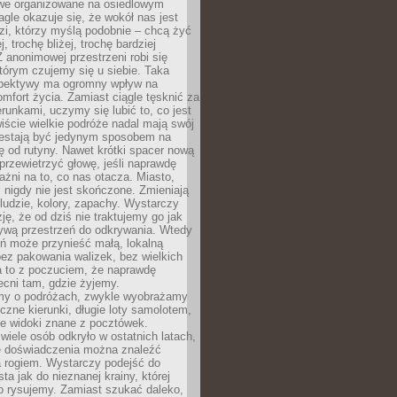
owe organizowane na osiedlowym
gle okazuje się, że wokół nas jest
zi, którzy myślą podobnie – chcą żyć
j, trochę bliżej, trochę bardziej
 anonimowej przestrzeni robi się
tórym czujemy się u siebie. Taka
pektywy ma ogromny wpływ na
mfort życia. Zamiast ciągle tęsknić za
erunkami, uczymy się lubić to, co jest
ście wielkie podróże nadal mają swój
rzestają być jedynym sposobem na
ę od rutyny. Nawet krótki spacer nową
 przewietrzyć głowę, jeśli naprawdę
żni na to, co nas otacza. Miasto,
 nigdy nie jest skończone. Zmieniają
 ludzie, kolory, zapachy. Wystarczy
ję, że od dziś nie traktujemy go jak
 żywą przestrzeń do odkrywania. Wtedy
ń może przynieść małą, lokalną
ez pakowania walizek, bez wielkich
a to z poczuciem, że naprawdę
cni tam, gdzie żyjemy.
my o podróżach, zwykle wyobrażamy
czne kierunki, długie loty samolotem,
ne widoki znane z pocztówek.
ele osób odkryło w ostatnich latach,
e doświadczenia można znaleźć
a rogiem. Wystarczy podejść do
ta jak do nieznanej krainy, której
o rysujemy. Zamiast szukać daleko,