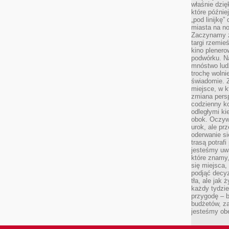
właśnie dzię
które późnie
„pod linijkę
miasta na n
Zaczynamy z
targi rzemie
kino plener
podwórku. Na
mnóstwo lud
trochę wolnie
świadomie. Z
miejsce, w k
zmiana pers
codzienny ko
odległymi ki
obok. Oczywi
urok, ale p
oderwanie si
trasą potrafi
jesteśmy uwa
które znamy,
się miejsca,
podjąć decyz
tła, ale jak
każdy tydzie
przygodę – b
budżetów, z
jesteśmy obe