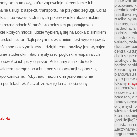
zauważaliśm
tery są to umowy, które zapewniają nieregularnie lub
pracownie, k
architektoni
alne usługi z aspektu transportu, na przykład żeglugi. Coraz
handlowej wy
akacji lub wszystkich innych przerw w roku akademickim
rzadko bywa
balkony, na
cie można odnaleźć mnóstwo ogłoszeń proponujących
na dachach. 
cie których młodzi ludzie wybierają się na Łódka z silnikiem
podróże: je
miasteczek,
urskich jezior. Najlepszym rozwiązaniem jest wydelegować
wsiach, zwie
dworców, pa
kończone należyte kursy – dzięki temu możliwy jest wynajem
centra kultu
gronie studenckim dać się słyszeć pogłoski o wspaniałych
dostrzegać d
atrakcje z l
powieściach przy ognisku. Polecamy silniki do łodzi.
bardzo osobi
alorem takiego sposobu spędzenia wakacji są koszta,
konkretnymi
planowaniu t
jąco komiczne. Pobyt nad mazurskimi jeziorami umie
tylko przewod
lokalny
maga
 portfelach właścicieli ze względu na niskie ceny.
pasjonatów 
opowieści o
bramach, o 
tematycznyc
oficjalnych 
właśnie dzię
które późnie
nbek.de
„pod linijkę
miasta na n
Zaczynamy z
targi rzemie