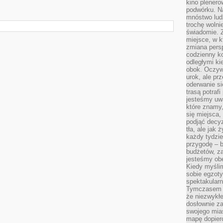
kino plener
podwórku. Na
mnóstwo lud
trochę wolnie
świadomie. Z
miejsce, w k
zmiana pers
codzienny ko
odległymi ki
obok. Oczywi
urok, ale p
oderwanie si
trasą potrafi
jesteśmy uwa
które znamy,
się miejsca,
podjąć decyz
tła, ale jak
każdy tydzie
przygodę – b
budżetów, z
jesteśmy obe
Kiedy myśli
sobie egzoty
spektakular
Tymczasem wi
że niezwykł
dosłownie z
swojego mias
mapę dopier