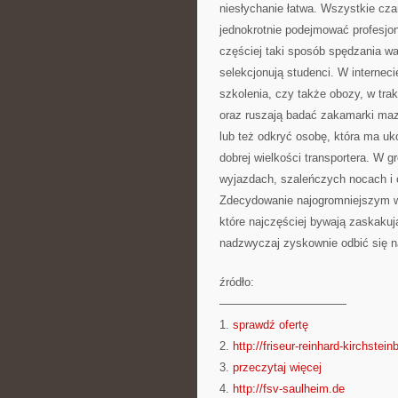
niesłychanie łatwa. Wszystkie czar
jednokrotnie podejmować profesjon
częściej taki sposób spędzania w
selekcjonują studenci. W interne
szkolenia, czy także obozy, w trak
oraz ruszają badać zakamarki maz
lub też odkryć osobę, która ma u
dobrej wielkości transportera. W 
wyjazdach, szaleńczych nocach i o
Zdecydowanie najogromniejszym w
które najczęściej bywają zaskaku
nadzwyczaj zyskownie odbić się na
źródło:
———————————
1.
sprawdź ofertę
2.
http://friseur-reinhard-kirchstei
3.
przeczytaj więcej
4.
http://fsv-saulheim.de