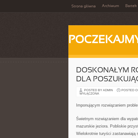
Archiwum
Bartek
Strona główna
POCZEKAJM
DOSKONAŁYM R
DLA POSZUKUJĄ
POSTED BY ADMIN
POSTED ON 
WYŁĄCZONA
Imponującym rozwiązaniem proble
Świetnym rozwiązaniem dla wypatru
mazurskie jeziora. Pobliskie przys
Wielokrotnie turyści zastanawiają