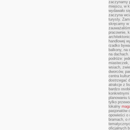
zaczynamy p
miejscu, w k
wydawało się
zaczyna wci
turysty. Zam
skręcamy w b
zauważaliśm
pracownie, k
architektoni
handlowej wy
rzadko bywa
balkony, na
na dachach. 
podróże: je
miasteczek,
wsiach, zwie
dworców, pa
centra kultu
dostrzegać d
atrakcje z l
bardzo osobi
konkretnymi
planowaniu t
tylko przewod
lokalny
maga
pasjonatów 
opowieści o
bramach, o 
tematycznyc
oficjalnych 