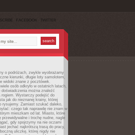
SCRIBE
FACEBOOK
TWITTER
my o podróżach, zwykle wyobrażamy
czne kierunki, długie loty samolotem,
ne widoki znane z pocztówek.
ele osób odkryło w ostatnich latach,
e doświadczenia można znaleźć
a rogiem. Wystarczy podejść do
ta jak do nieznanej krainy, której
o rysujemy. Zamiast szukać daleko,
ytać: czego tak naprawdę nie znam w
tórym mieszkam od lat. Miasto, które
 przewidywalne i trochę nudne, nagle
ągać, gdy spojrzymy na nie oczami
iast jechać najkrótszą trasą do pracy,
oczną uliczkę, której nigdy nie