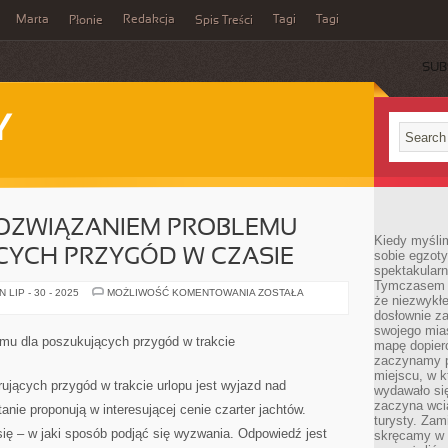
Marta
Redakcja
Tagi
Tagi
Płonie
Spis Treści
SUB
Y
OZWIĄZANIEM PROBLEMU
Kiedy myśli
CYCH PRZYGÓD W CZASIE
sobie egzoty
spektakular
Tymczasem wi
DOSKONAŁYM
LIP - 30 - 2025
MOŻLIWOŚĆ KOMENTOWANIA
ZOSTAŁA
że niezwykł
ROZWIĄZANIEM
PROBLEMU
dosłownie z
DLA
swojego mias
POSZUKUJĄCYCH
mu dla poszukujących przygód w trakcie
mapę dopier
PRZYGÓD
W
zaczynamy p
CZASIE
miejscu, w k
jących przygód w trakcie urlopu jest wyjazd nad
wydawało się
zaczyna wci
tanie proponują w interesującej cenie czarter jachtów.
turysty. Zam
 się – w jaki sposób podjąć się wyzwania. Odpowiedź jest
skręcamy w b