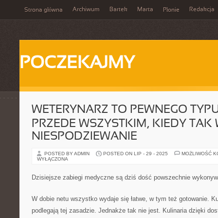
Archiwum
Bartek
Marta
Redakcja
Strona główna
Płonie
POCZEKAJMY
WETERYNARZ TO PEWNEGO TYPU
PRZEDE WSZYSTKIM, KIEDY TAK
NIESPODZIEWANIE
POSTED BY ADMIN
POSTED ON LIP - 29 - 2025
MOŻLIWOŚĆ 
WYŁĄCZONA
Dzisiejsze zabiegi medyczne są dziś dość powszechnie wykony
W dobie netu wszystko wydaje się łatwe, w tym też gotowanie. Kul
podlegają tej zasadzie. Jednakże tak nie jest. Kulinaria dzięki do