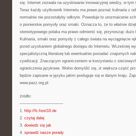
się. Internet zezwala na uzyskiwanie innowacyjnej wiedzy, w tym
Teraz każdy użytkownik Internetu ma prawo poznać kulinaria z odl
normalnie nie pozostałyby odkryte. Powoduje to urozmaicenie sch
o pionierskie pomysły oraz smaki. Oznacza to, że to właśnie dzięk
stereotypowego polaka ma prawo odmienić się, przynosząc dużo k
Kulinaria, smaki oraz pomysły z całego świata na wyciągnięcie ręk
przed uzyskaniem globalnego dostępu do Internetu. Wcześniej w
specjalistyczną literaturę lub ewentualnie posiadać znajomych na
cywilizacji. Znaczącym ograniczeniem w korzystaniu z sieciowyc
ograniczenia językowe. Wolno domyślić się, iż większa część pr
będzie zapisane w języku jakim posługuje się w danym kraju. Za
www.pazz.org.pl.
źródło:
———————————
1.
http://fc-host10.de
2.
czytaj dalej
3.
dowiedz się jak
4.
sprawdź nasze porady