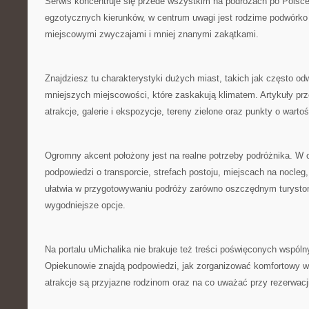
Serwis koncentruje się przede wszystkim na podróżach po Polsce
egzotycznych kierunków, w centrum uwagi jest rodzime podwórko
miejscowymi zwyczajami i mniej znanymi zakątkami.
Znajdziesz tu charakterystyki dużych miast, takich jak często od
mniejszych miejscowości, które zaskakują klimatem. Artykuły pr
atrakcje, galerie i ekspozycje, tereny zielone oraz punkty o wartoś
Ogromny akcent położony jest na realne potrzeby podróżnika. W 
podpowiedzi o transporcie, strefach postoju, miejscach na nocleg
ułatwia w przygotowywaniu podróży zarówno oszczędnym turystom
wygodniejsze opcje.
Na portalu uMichalika nie brakuje też treści poświęconych wspó
Opiekunowie znajdą podpowiedzi, jak zorganizować komfortowy wy
atrakcje są przyjazne rodzinom oraz na co uważać przy rezerwacj