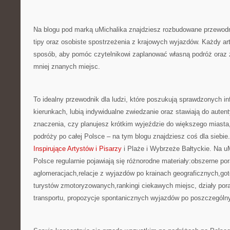
Na blogu pod marką uMichalika znajdziesz rozbudowane przewodn
tipy oraz osobiste spostrzeżenia z krajowych wyjazdów. Każdy art
sposób, aby pomóc czytelnikowi zaplanować własną podróż oraz 
mniej znanych miejsc.
To idealny przewodnik dla ludzi, które poszukują sprawdzonych in
kierunkach, lubią indywidualne zwiedzanie oraz stawiają do auten
znaczenia, czy planujesz krótkim wyjeździe do większego miasta,
podróży po całej Polsce – na tym blogu znajdziesz coś dla siebi
Inspirujące Artystów i Pisarzy
i Plaże i Wybrzeże Bałtyckie. Na u
Polsce regularnie pojawiają się różnorodne materiały:obszerne por
aglomeracjach,relacje z wyjazdów po krainach geograficznych,got
turystów zmotoryzowanych,rankingi ciekawych miejsc, działy po
transportu, propozycje spontanicznych wyjazdów po poszczególn