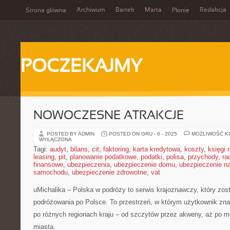
Archiwum
Bartek
Marta
Redakcja
Strona główna
Płonie
POCZEKAJMY
NOWOCZESNE ATRAKCJE
POSTED BY ADMIN
POSTED ON GRU - 6 - 2025
MOŻLIWOŚĆ 
WYŁĄCZONA
Tagi:
audyt
,
bilans
,
cit
,
faktoring
,
karta kredytowa
,
koszty
,
księgi
leasing
,
pit
,
planowanie podatkowe
,
podatki
,
polisa
,
przychody
,
ra
finansowe
,
ubezpieczenia
,
ubezpieczenie domu
,
ubezpieczenie na
samochodu
,
ubezpieczenie zdrowotne
,
vat
uMichalika – Polska w podróży to serwis krajoznawczy, który zost
podróżowania po Polsce. To przestrzeń, w którym użytkownik znaj
po różnych regionach kraju – od szczytów przez akweny, aż po m
miasta.