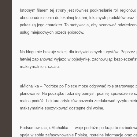
Istotnym filarem tej strony jest również podkreślanie roli regionó
obecne odniesienia do lokalnej kuchni, lokalnych produktów oraz f
pokazują jego charakter. To motywacja, aby szanować odwiedzane
usług miejscowych przedsiębiorców.
Na blogu nie brakuje sekcji dla indywidualnych turystów. Poprze
łatwiej zaplanować wyjazd w pojedynkę, zachowując bezpieczeńst
maksymalnie z czasu.
uMichalika – Podróże po Polsce może odgrywać rolę startowego p
planowanie. Na początku rodzi się pomysł, później sprawdzenie 
realna podróż. Lektura artykułów pozwala zredukować ryzyko nietr
maksymalnie spożytkować dostępne dni wolne.
Podsumowując, uMichalika – Twoje podróże po kraju to rozbudowa
spaja w sobie zafascynowanie Polską, rzetelne informacje oraz os