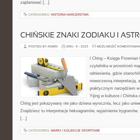
zaplanować […]
CATEGORIES:
HISTORIA HARCERSTWA
CHIŃSKIE ZNAKI ZODIAKU I AST
POSTED BY ADMIN
GRU - 6 - 2025
MOŻLIWOŚĆ KOMENTOWAN
I Ching – Księga Przemian 
czytelnika w przestrzeń m
odniesienia, gdzie starochi
nowoczesną interpretacją, a
praktycznym narzędziem w
Yijing w kulturze i Chińska d
Ching jest pokazywany nie jako dziwna wyrocznia, lecz jako uniw
Znajdziesz tu interpretacje heksagramów, wyjaśnienia trygramów, 
[…]
CATEGORIES:
MARKI I KOLEKCJE SPORTOWE