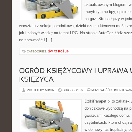
aktualizowanym blogiem, w
merytoryczne tipy, opinie o
na gaz. Strona łączy w jed
warsztatu z sekcją poradnikową, dzięki czemu kierowca może za
jak i zdobyć wiedzę na temat LPG. Na stronie AutoGaz Łódź szcz
na sprawność i […]
CATEGORIES:
ŚWIAT ROŚLIN
OGRÓD KSIĘŻYCOWY I UPRAWA 
KSIĘŻYCA
POSTED BY ADMIN
GRU - 7 - 2025
MOŻLIWOŚĆ KOMENTOWAN
DzikiParapet.pl to zakątek 
doniczkowe wychodzą na pie
gwiazdami każdego domu. T
czytelnikach, które chcą z
w domowy las tropikalny, p