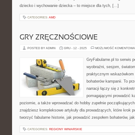
dziecko i wychowanie dziecka – to miejsce dla tych, […]
CATEGORIES:
AMD
GRY ZRĘCZNOŚCIOWE
POSTED BY ADMIN
GRU - 12 - 2025
MOŻLIWOŚĆ KOMENTOWA
GryFabularne.pl to serwis 
wyobraźni, sesjom, światom
praktycznym wskazówkom d
bohaterów kampanii. To prz
narracji łączy się z konkre
pomagającymi prowadzić k
poziomie, a także wprowadzać do hobby zupełnie początkujących
znajdziesz kompleksowe artykuły dla prowadzących, które krok po
tworzyć fabularne historie, jak prowadzić zespołem bohaterów, jak
CATEGORIES:
REGIONY WINIARSKIE