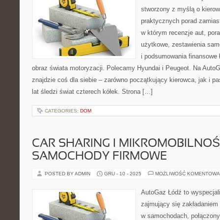
stworzony z myślą o kierow
praktycznych porad zamiast
w którym recenzje aut, por
użytkowe, zestawienia sa
i podsumowania finansowe 
obraz świata motoryzacji. Polecamy Hyundai i Peugeot. Na AutoG
znajdzie coś dla siebie – zarówno początkujący kierowca, jak i p
lat śledzi świat czterech kółek. Strona […]
CATEGORIES:
DOM
CAR SHARING I MIKROMOBILNOŚĆ
SAMOCHODY FIRMOWE
POSTED BY ADMIN
GRU - 10 - 2025
MOŻLIWOŚĆ KOMENTOWA
AutoGaz Łódź to wyspecjal
zajmujący się zakładaniem 
w samochodach, połączony 