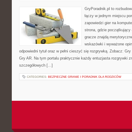
GryPoradnik.pl to rozbudowa
łączy w jednym miejscu por
zapowiedzi gier na komputer
strona, gdzie początkujący
gracze znajdą merytoryczne
wskazówki i wyważone opin
odpowiedni tytuł oraz w pełni cieszyć się rozgrywką. Zobacz: Gr
Gry AR. Na tym portalu praktycznie każdy entuzjasta rozgrywki zn
szczegółowych […]
CATEGORIES:
BEZPIECZNE GRANIE I PORADNIK DLA RODZICÓW