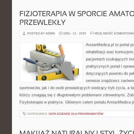
FIZJOTERAPIA W SPORCIE AMATO
PRZEWLEKŁY
POSTED BY ADMIN
GRU - 12 - 2025
MOŻLIWOŚĆ KOMENTOWA
ArstanMedica.pl to portal 
rehabilitacji oraz kontuzjom
pacjentach szukających rzet
praktycznych porad i spra
dotyczących powrotu do pe
serwisie znajdziesz zarówn
sportowców, jak i do osób prowadzących siedzący tryb życia, a t
którzy zmagają się z długotrwałymi problemami zdrowotnymi. Zob
Fizykoterapia w praktyce. Głównym celem portalu ArstanMedica j
CATEGORIES:
DATA SCIENCE DLA PROGRAMISTÓW