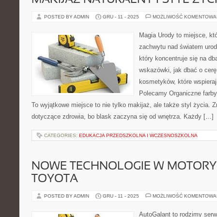
MAKIJAŻ NATURALNY I STYL ŻYC
POSTED BY ADMIN
GRU - 11 - 2025
MOŻLIWOŚĆ KOMENTOWA
Magia Urody to miejsce, kt
zachwytu nad światem urody.
który koncentruje się na dba
wskazówki, jak dbać o cerę
kosmetyków, które wspierają
Polecamy Organiczne farby i 
To wyjątkowe miejsce to nie tylko makijaż, ale także styl życia. Z
dotyczące zdrowia, bo blask zaczyna się od wnętrza. Każdy […]
CATEGORIES:
EDUKACJA PRZEDSZKOLNA I WCZESNOSZKOLNA
NOWE TECHNOLOGIE W MOTORYZ
TOYOTA
POSTED BY ADMIN
GRU - 11 - 2025
MOŻLIWOŚĆ KOMENTOWA
AutoGalant to rodzimy ser