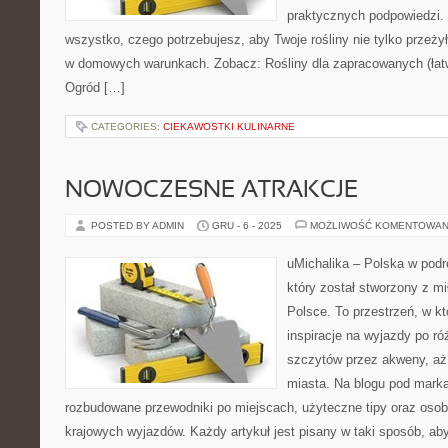
praktycznych podpowiedzi. 
wszystko, czego potrzebujesz, aby Twoje rośliny nie tylko przeżył
w domowych warunkach. Zobacz: Rośliny dla zapracowanych (łatwe
Ogród […]
CATEGORIES:
CIEKAWOSTKI KULINARNE
NOWOCZESNE ATRAKCJE
POSTED BY ADMIN
GRU - 6 - 2025
MOŻLIWOŚĆ KOMENTOWAN
uMichalika – Polska w podr
który został stworzony z m
Polsce. To przestrzeń, w k
inspiracje na wyjazdy po ró
szczytów przez akweny, aż
miasta. Na blogu pod marką
rozbudowane przewodniki po miejscach, użyteczne tipy oraz osob
krajowych wyjazdów. Każdy artykuł jest pisany w taki sposób, ab