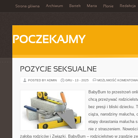
Archiwum
Bartek
Marta
Redakcja
Strona główna
Płonie
POCZEKAJMY
POZYCJE SEKSUALNE
POSTED BY ADMIN
GRU - 13 - 2025
MOŻLIWOŚĆ KOMENTOWA
BabyBum to przestrzeń onli
chcą przeżywać rodzicielst
bez presji i bliski dziecku.
ciąża, narodziny malucha, c
etapy dorastania malucha s
nie z straszeniem. Nowości n
żałoba rodziców i Związki. BabyBum – rodzicielstwo w zgodzie z