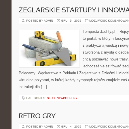
ŻEGLARSKIE STARTUPY I INNOW
POSTED BY ADMIN
GRU - 5 - 2025
MOŻLIWOŚĆ KOMENTOWAN
Tempesta-Jachty.pl – Rejsy
to portal, w którym fascyn
z praktyczną wiedzą i nowy
stworzona z myślą o osoba
chcą poznawać nowe trasy,
jednocześnie szlifować żeg
Polecamy: Wędkarstwo z Pokładu i Żeglarstwo z Dziećmi i Młodzi
wirtualna przystań, w której każdy sympatyk rejsów znajdzie coś 
instrukcji dla […]
CATEGORIES:
STUDENTWPODROZY
RETRO GRY
POSTED BY ADMIN
GRU - 4 - 2025
MOŻLIWOŚĆ KOMENTOWAN