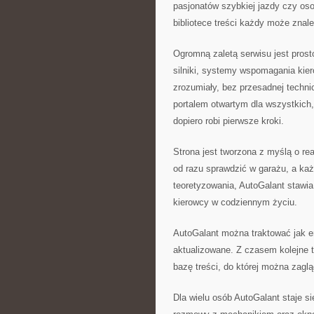
pasjonatów szybkiej jazdy czy oso
bibliotece treści każdy może znal
Ogromną zaletą serwisu jest prost
silniki, systemy wspomagania ki
zrozumiały, bez przesadnej techn
portalem otwartym dla wszystkich,
dopiero robi pierwsze kroki.
Strona jest tworzona z myślą o r
od razu sprawdzić w garażu, a ka
teoretyzowania, AutoGalant stawi
kierowcy w codziennym życiu.
AutoGalant można traktować jak en
aktualizowane. Z czasem kolejne t
bazę treści, do której można zagl
Dla wielu osób AutoGalant staje 