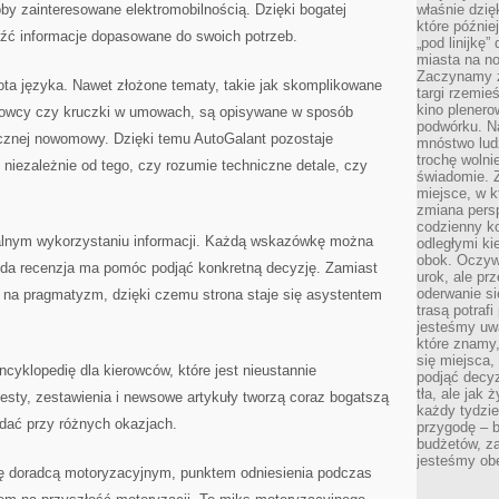
by zainteresowane elektromobilnością. Dzięki bogatej
właśnie dzię
które późnie
eźć informacje dopasowane do swoich potrzeb.
„pod linijkę
miasta na n
Zaczynamy z
ota języka. Nawet złożone tematy, takie jak skomplikowane
targi rzemie
kino plener
erowcy czy kruczki w umowach, są opisywane w sposób
podwórku. Na
icznej nowomowy. Dzięki temu AutoGalant pozostaje
mnóstwo lud
trochę wolnie
 niezależnie od tego, czy rozumie techniczne detale, czy
świadomie. Z
miejsce, w k
zmiana pers
codzienny ko
ealnym wykorzystaniu informacji. Każdą wskazówkę można
odległymi ki
obok. Oczywi
żda recenzja ma pomóc podjąć konkretną decyzję. Zamiast
urok, ale p
oderwanie si
a na pragmatyzm, dzięki czemu strona staje się asystentem
trasą potrafi
jesteśmy uwa
które znamy,
się miejsca,
cyklopedię dla kierowców, które jest nieustannie
podjąć decyz
tła, ale jak
esty, zestawienia i newsowe artykuły tworzą coraz bogatszą
każdy tydzie
ądać przy różnych okazjach.
przygodę – b
budżetów, z
jesteśmy obe
się doradcą motoryzacyjnym, punktem odniesienia podczas