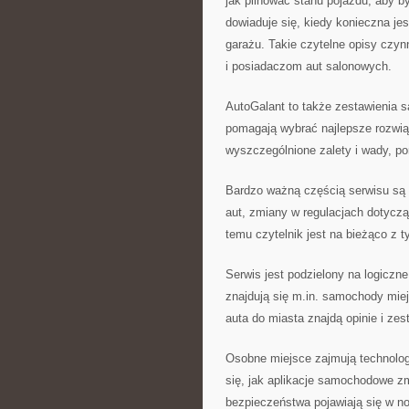
jak pilnować stanu pojazdu, aby b
dowiaduje się, kiedy konieczna je
garażu. Takie czytelne opisy czyn
i posiadaczom aut salonowych.
AutoGalant to także zestawienia s
pomagają wybrać najlepsze rozwiąz
wyszczególnione zalety i wady, po
Bardzo ważną częścią serwisu są 
aut, zmiany w regulacjach dotyczą
temu czytelnik jest na bieżąco z 
Serwis jest podzielony na logiczne
znajdują się m.in. samochody mie
auta do miasta znajdą opinie i ze
Osobne miejsce zajmują technologi
się, jak aplikacje samochodowe z
bezpieczeństwa pojawiają się w n