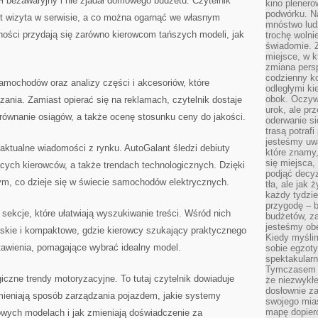
ył bezawaryjny i nie zjadał domowego budżetu. Czytelnik
kino plener
podwórku. Na
st wizyta w serwisie, a co można ogarnąć we własnym
mnóstwo lud
ności przydają się zarówno kierowcom tańszych modeli, jak
trochę wolnie
świadomie. Z
miejsce, w k
zmiana pers
codzienny ko
amochodów oraz analizy części i akcesoriów, które
odległymi ki
obok. Oczywi
ania. Zamiast opierać się na reklamach, czytelnik dostaje
urok, ale p
równanie osiągów, a także ocenę stosunku ceny do jakości.
oderwanie si
trasą potrafi
jesteśmy uwa
aktualne wiadomości z rynku. AutoGalant śledzi debiuty
które znamy,
się miejsca,
cych kierowców, a także trendach technologicznych. Dzięki
podjąć decyz
tym, co dzieje się w świecie samochodów elektrycznych.
tła, ale jak
każdy tydzie
przygodę – b
 sekcje, które ułatwiają wyszukiwanie treści. Wśród nich
budżetów, z
jesteśmy obe
jskie i kompaktowe, gdzie kierowcy szukający praktycznego
Kiedy myśli
stawienia, pomagające wybrać idealny model.
sobie egzoty
spektakular
Tymczasem wi
czne trendy motoryzacyjne. To tutaj czytelnik dowiaduje
że niezwykł
dosłownie z
mieniają sposób zarządzania pojazdem, jakie systemy
swojego mias
mapę dopier
owych modelach i jak zmieniają doświadczenie za