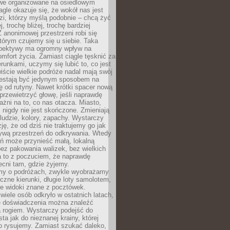
owe organizowane na osiedlowym
gle okazuje się, że wokół nas jest
zi, którzy myślą podobnie – chcą żyć
j, trochę bliżej, trochę bardziej
 anonimowej przestrzeni robi się
tórym czujemy się u siebie. Taka
pektywy ma ogromny wpływ na
mfort życia. Zamiast ciągle tęsknić za
erunkami, uczymy się lubić to, co jest
ście wielkie podróże nadal mają swój
rzestają być jedynym sposobem na
ę od rutyny. Nawet krótki spacer nową
 przewietrzyć głowę, jeśli naprawdę
żni na to, co nas otacza. Miasto,
 nigdy nie jest skończone. Zmieniają
 ludzie, kolory, zapachy. Wystarczy
ję, że od dziś nie traktujemy go jak
 żywą przestrzeń do odkrywania. Wtedy
ń może przynieść małą, lokalną
ez pakowania walizek, bez wielkich
a to z poczuciem, że naprawdę
cni tam, gdzie żyjemy.
my o podróżach, zwykle wyobrażamy
czne kierunki, długie loty samolotem,
ne widoki znane z pocztówek.
ele osób odkryło w ostatnich latach,
e doświadczenia można znaleźć
a rogiem. Wystarczy podejść do
ta jak do nieznanej krainy, której
o rysujemy. Zamiast szukać daleko,