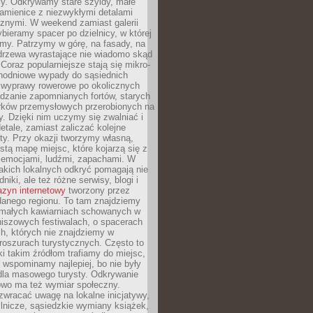
y. Odkrywamy stare szyldy, małe
amienice z niezwykłymi detalami
cznymi. W weekend zamiast galerii
bieramy spacer po dzielnicy, w której
my. Patrzymy w górę, na fasady, na
 drzewa wyrastające nie wiadomo skąd
Coraz popularniejsze stają się mikro-
dnodniowe wypady do sąsiednich
 wyprawy rowerowe po okolicznych
dzanie zapomnianych fortów, starych
rków przemysłowych przerobionych na
ry. Dzięki nim uczymy się zwalniać i
etale, zamiast zaliczać kolejne
isty. Przy okazji tworzymy własną,
stą mapę miejsc, które kojarzą się z
 emocjami, ludźmi, zapachami. W
akich lokalnych odkryć pomagają nie
niki, ale też różne serwisy, blogi i
zyn internetowy
tworzony przez
danego regionu. To tam znajdziemy
 małych kawiarniach schowanych w
niszowych festiwalach, o spacerach
h, których nie znajdziemy w
broszurach turystycznych. Często to
ki takim źródłom trafiamy do miejsc,
j wspominamy najlepiej, bo nie były
” dla masowego turysty. Odkrywanie
owo ma też wymiar społeczny.
wracać uwagę na lokalne inicjatywy,
ślnicze, sąsiedzkie wymiany książek,