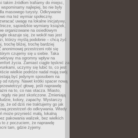
ki takim źródłom trafiamy do miejsc,
j wspominamy najlepiej, bo nie były
” dla masowego turysty. Odkrywanie
owo ma też wymiar społeczny.
wracać uwagę na lokalne inicjatywy,
ślnicze, sąsiedzkie wymiany książek,
owe organizowane na osiedlowym
gle okazuje się, że wokół nas jest
zi, którzy myślą podobnie – chcą żyć
j, trochę bliżej, trochę bardziej
 anonimowej przestrzeni robi się
tórym czujemy się u siebie. Taka
pektywy ma ogromny wpływ na
mfort życia. Zamiast ciągle tęsknić za
erunkami, uczymy się lubić to, co jest
ście wielkie podróże nadal mają swój
rzestają być jedynym sposobem na
ę od rutyny. Nawet krótki spacer nową
 przewietrzyć głowę, jeśli naprawdę
żni na to, co nas otacza. Miasto,
 nigdy nie jest skończone. Zmieniają
 ludzie, kolory, zapachy. Wystarczy
ję, że od dziś nie traktujemy go jak
 żywą przestrzeń do odkrywania. Wtedy
ń może przynieść małą, lokalną
ez pakowania walizek, bez wielkich
a to z poczuciem, że naprawdę
cni tam, gdzie żyjemy.