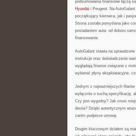
podsumowania finansowe łączą si
Hyundai
i Peugeot. Na AutoGalant 
początkujący kierowca, jak i pasjo
Strona została pomyślana jako co
posiadaniem auta: od doboru samo
finansowanie.
AutoGalant stawia na sprawdzone i
instrukcje oraz doświadczenie war
wyglądają finanse związane z moto
wybierać płyny eksploatacyjne, cz
Jednym z najważniejszych filarów 
wyłącznie o suchą specyfikację, 
Czy jest wygodny? Jak znosi miejs
diesla? Dzięki autentycznym wraże
zanim podpisze umowę.
Drugim kluczowym działem są mate