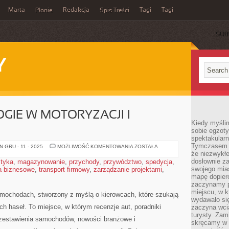
Marta
Redakcja
Tagi
Tagi
Płonie
Spis Treści
SUB
Y
IE W MOTORYZACJI I
Kiedy myśli
sobie egzoty
spektakular
Tymczasem wi
NOWE
 GRU - 11 - 2025
MOŻLIWOŚĆ KOMENTOWANIA
ZOSTAŁA
TECHNOLOGIE
że niezwykł
W
dosłownie z
styka
,
magazynowanie
,
przychody
,
przywództwo
,
spedycja
,
MOTORYZACJI
swojego mias
a biznesowe
,
transport firmowy
,
zarządzanie projektami
I
,
TOYOTA
mapę dopier
zaczynamy p
miejscu, w k
amochodach, stworzony z myślą o kierowcach, które szukają
wydawało się
h haseł. To miejsce, w którym recenzje aut, poradniki
zaczyna wci
turysty. Zam
zestawienia samochodów, nowości branżowe i
skręcamy w b