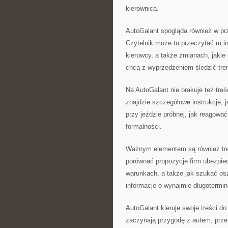
kierownicą.
AutoGalant spogląda również w prz
Czytelnik może tu przeczytać m.i
kierowcy, a także zmianach, jakie
chcą z wyprzedzeniem śledzić tre
Na AutoGalant nie brakuje też tr
znajdzie szczegółowe instrukcje,
przy jeździe próbnej, jak reagowa
formalności.
Ważnym elementem są również tre
porównać propozycje firm ubezpiec
warunkach, a także jak szukać os
informacje o wynajmie długotermi
AutoGalant kieruje swoje treści do
zaczynają przygodę z autem, prz