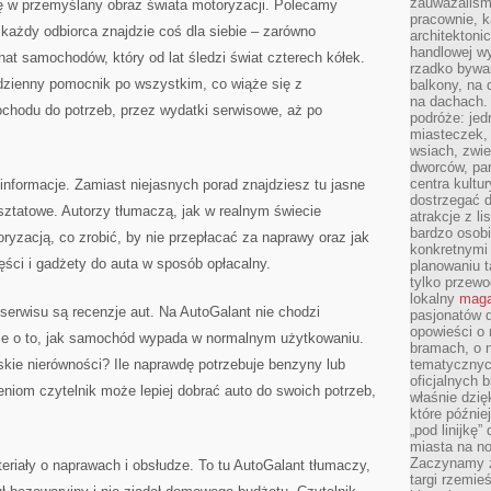
zauważaliśm
ę w przemyślany obraz świata motoryzacji. Polecamy
pracownie, k
każdy odbiorca znajdzie coś dla siebie – zarówno
architektoni
handlowej wy
nat samochodów, który od lat śledzi świat czterech kółek.
rzadko bywa
dzienny pomocnik po wszystkim, co wiąże się z
balkony, na
na dachach. 
chodu do potrzeb, przez wydatki serwisowe, aż po
podróże: je
miasteczek,
wsiach, zwie
dworców, pa
centra kultu
nformacje. Zamiast niejasnych porad znajdziesz tu jasne
dostrzegać d
sztatowe. Autorzy tłumaczą, jak w realnym świecie
atrakcje z l
bardzo osobi
ryzacją, co zrobić, by nie przepłacać za naprawy oraz jak
konkretnymi
ęści i gadżety do auta w sposób opłacalny.
planowaniu t
tylko przewod
lokalny
maga
serwisu są recenzje aut. Na AutoGalant nie chodzi
pasjonatów 
opowieści o
ale o to, jak samochód wypada w normalnym użytkowaniu.
bramach, o 
kie nierówności? Ile naprawdę potrzebuje benzyny lub
tematycznyc
oficjalnych 
niom czytelnik może lepiej dobrać auto do swoich potrzeb,
właśnie dzię
które późnie
„pod linijkę
miasta na n
Zaczynamy z
riały o naprawach i obsłudze. To tu AutoGalant tłumaczy,
targi rzemie