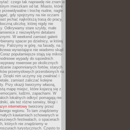
ytać: czego tak naprawdę nie znam w
tórym mieszkam od lat. Miasto, które
 przewidywalne i trochę nudne, nagle
ągać, gdy spojrzymy na nie oczami
iast jechać najkrótszą trasą do pracy,
oczną uliczkę, której nigdy nie
y. Odkrywamy stare szyldy, małe
amienice z niezwykłymi detalami
cznymi. W weekend zamiast galerii
bieramy spacer po dzielnicy, w której
my. Patrzymy w górę, na fasady, na
 drzewa wyrastające nie wiadomo skąd
Coraz popularniejsze stają się mikro-
dnodniowe wypady do sąsiednich
 wyprawy rowerowe po okolicznych
dzanie zapomnianych fortów, starych
rków przemysłowych przerobionych na
ry. Dzięki nim uczymy się zwalniać i
etale, zamiast zaliczać kolejne
isty. Przy okazji tworzymy własną,
stą mapę miejsc, które kojarzą się z
 emocjami, ludźmi, zapachami. W
akich lokalnych odkryć pomagają nie
niki, ale też różne serwisy, blogi i
zyn internetowy
tworzony przez
danego regionu. To tam znajdziemy
 małych kawiarniach schowanych w
niszowych festiwalach, o spacerach
h, których nie znajdziemy w
broszurach turystycznych. Często to