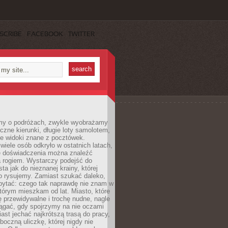
SCRIBE
FACEBOOK
TWITTER
my o podróżach, zwykle wyobrażamy
czne kierunki, długie loty samolotem,
ne widoki znane z pocztówek.
ele osób odkryło w ostatnich latach,
e doświadczenia można znaleźć
a rogiem. Wystarczy podejść do
ta jak do nieznanej krainy, której
o rysujemy. Zamiast szukać daleko,
ytać: czego tak naprawdę nie znam w
tórym mieszkam od lat. Miasto, które
 przewidywalne i trochę nudne, nagle
ągać, gdy spojrzymy na nie oczami
iast jechać najkrótszą trasą do pracy,
oczną uliczkę, której nigdy nie