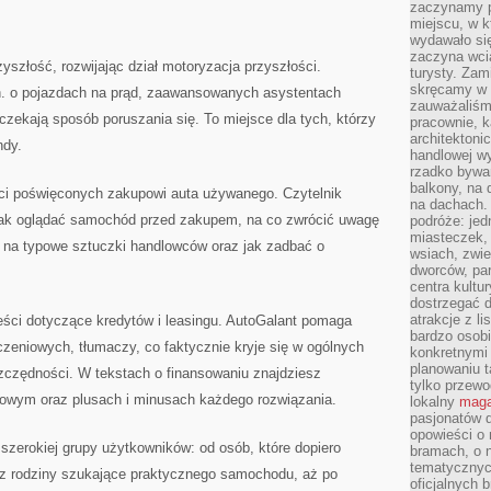
zaczynamy p
miejscu, w k
wydawało się
zaczyna wci
yszłość, rozwijając dział motoryzacja przyszłości.
turysty. Zam
skręcamy w b
n. o pojazdach na prąd, zaawansowanych asystentach
zauważaliśm
 czekają sposób poruszania się. To miejsce dla tych, którzy
pracownie, k
architektoni
ndy.
handlowej wy
rzadko bywa
balkony, na
eści poświęconych zakupowi auta używanego. Czytelnik
na dachach. 
 jak oglądać samochód przed zakupem, na co zwrócić uwagę
podróże: je
miasteczek,
ć na typowe sztuczki handlowców oraz jak zadbać o
wsiach, zwie
dworców, pa
centra kultu
dostrzegać d
atrakcje z l
ści dotyczące kredytów i leasingu. AutoGalant pomaga
bardzo osobi
zeniowych, tłumaczy, co faktycznie kryje się w ogólnych
konkretnymi
planowaniu t
zczędności. W tekstach o finansowaniu znajdziesz
tylko przewod
nowym oraz plusach i minusach każdego rozwiązania.
lokalny
maga
pasjonatów 
opowieści o
 szerokiej grupy użytkowników: od osób, które dopiero
bramach, o 
tematycznyc
ez rodziny szukające praktycznego samochodu, aż po
oficjalnych 