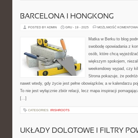
BARCELONA I HONGKONG
POSTED BY ADMIN
GRU - 19 - 2025
MOŻLIWOŚĆ KOMENTOWA
Matka w Berku to blog podr
swobodę opowiadania z kon
osób, które chcą wyjeżdżać 
większym spokojem, niezale
weekendowy wypad, czy ki
Strona pokazuje, że podró
nawet wtedy, gdy życie jest pełne obowiązków, a w kalendarzu poj
To nie jest wyłącznie zbiór relacji, lecz mapa inspiracji pomagają
[…]
CATEGORIES:
IRISHROOTS
UKŁADY DOLOTOWE I FILTRY PO