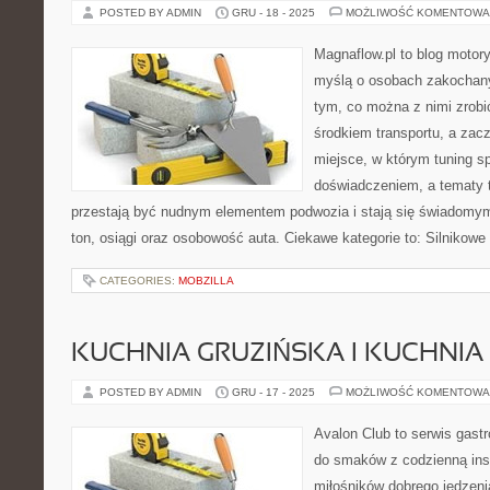
POSTED BY ADMIN
GRU - 18 - 2025
MOŻLIWOŚĆ KOMENTOWA
Magnaflow.pl to blog motory
myślą o osobach zakochan
tym, co można z nimi zrobić
środkiem transportu, a zac
miejsce, w którym tuning s
doświadczeniem, a tematy 
przestają być nudnym elementem podwozia i stają się świadom
ton, osiągi oraz osobowość auta. Ciekawe kategorie to: Silnikowe 
CATEGORIES:
MOBZILLA
KUCHNIA GRUZIŃSKA I KUCHNIA
POSTED BY ADMIN
GRU - 17 - 2025
MOŻLIWOŚĆ KOMENTOWA
Avalon Club to serwis gast
do smaków z codzienną insp
miłośników dobrego jedzeni