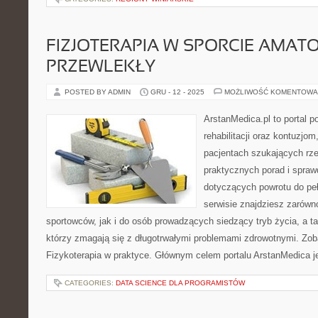
FIZJOTERAPIA W SPORCIE AMATO
PRZEWLEKŁY
POSTED BY ADMIN
GRU - 12 - 2025
MOŻLIWOŚĆ KOMENTOWA
ArstanMedica.pl to portal 
rehabilitacji oraz kontuzjom
pacjentach szukających rzet
praktycznych porad i spra
dotyczących powrotu do pe
serwisie znajdziesz zarówn
sportowców, jak i do osób prowadzących siedzący tryb życia, a t
którzy zmagają się z długotrwałymi problemami zdrowotnymi. Zob
Fizykoterapia w praktyce. Głównym celem portalu ArstanMedica j
CATEGORIES:
DATA SCIENCE DLA PROGRAMISTÓW