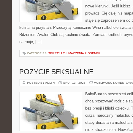
nowe kierunki. Jeśli lubisz
prowadzi Cię dalej niż map
staje się zaproszeniem do p
kulinarna przystań. Przeczytaj koniecznie Wina i alkohole świata 
Rdzeniem Avalon Club są kuchnie świata. Zamiast krótkich, uryw
narrację, […]
CATEGORIES:
TEKSTY I TŁUMACZENIA PIOSENEK
POZYCJE SEKSUALNE
POSTED BY ADMIN
GRU - 13 - 2025
MOŻLIWOŚĆ KOMENTOWA
BabyBum to przestrzeń onli
chcą przeżywać rodzicielst
bez presji i bliski dziecku.
ciąża, narodziny malucha, c
etapy dorastania malucha s
nie z straszeniem. Nowości n