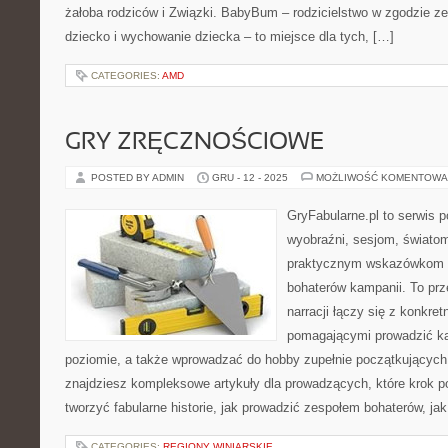
żałoba rodziców i Związki. BabyBum – rodzicielstwo w zgodzie z
dziecko i wychowanie dziecka – to miejsce dla tych, […]
CATEGORIES:
AMD
GRY ZRĘCZNOŚCIOWE
POSTED BY ADMIN
GRU - 12 - 2025
MOŻLIWOŚĆ KOMENTOWA
GryFabularne.pl to serwis 
wyobraźni, sesjom, światom
praktycznym wskazówkom d
bohaterów kampanii. To prz
narracji łączy się z konkre
pomagającymi prowadzić k
poziomie, a także wprowadzać do hobby zupełnie początkujących
znajdziesz kompleksowe artykuły dla prowadzących, które krok po
tworzyć fabularne historie, jak prowadzić zespołem bohaterów, jak
CATEGORIES:
REGIONY WINIARSKIE