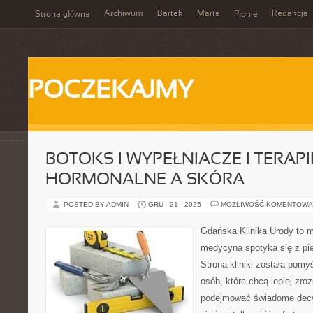
Archiwum
Bartek
Marta
Redakcja
Strona główna
Płonie
POCZEKAJMY
BOTOKS I WYPEŁNIACZE I TERAPI
HORMONALNE A SKÓRA
POSTED BY ADMIN
GRU - 21 - 2025
MOŻLIWOŚĆ KOMENTOWA
Gdańska Klinika Urody to m
medycyna spotyka się z pie
Strona kliniki została pom
osób, które chcą lepiej zro
podejmować świadome decyz