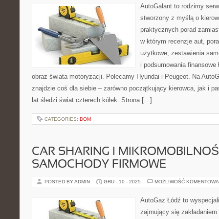
AutoGalant to rodzimy ser
stworzony z myślą o kierow
praktycznych porad zamiast
w którym recenzje aut, por
użytkowe, zestawienia sa
i podsumowania finansowe 
obraz świata motoryzacji. Polecamy Hyundai i Peugeot. Na AutoG
znajdzie coś dla siebie – zarówno początkujący kierowca, jak i p
lat śledzi świat czterech kółek. Strona […]
CATEGORIES:
DOM
CAR SHARING I MIKROMOBILNOŚĆ
SAMOCHODY FIRMOWE
POSTED BY ADMIN
GRU - 10 - 2025
MOŻLIWOŚĆ KOMENTOWA
AutoGaz Łódź to wyspecjal
zajmujący się zakładaniem 