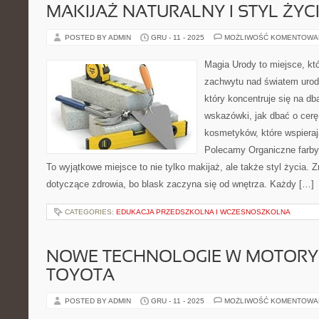
MAKIJAŻ NATURALNY I STYL ŻYC
POSTED BY ADMIN
GRU - 11 - 2025
MOŻLIWOŚĆ KOMENTOWA
Magia Urody to miejsce, kt
zachwytu nad światem urody.
który koncentruje się na dba
wskazówki, jak dbać o cerę
kosmetyków, które wspierają
Polecamy Organiczne farby i 
To wyjątkowe miejsce to nie tylko makijaż, ale także styl życia. Z
dotyczące zdrowia, bo blask zaczyna się od wnętrza. Każdy […]
CATEGORIES:
EDUKACJA PRZEDSZKOLNA I WCZESNOSZKOLNA
NOWE TECHNOLOGIE W MOTORYZ
TOYOTA
POSTED BY ADMIN
GRU - 11 - 2025
MOŻLIWOŚĆ KOMENTOWA