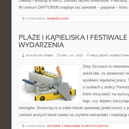
zawody i ambicję w sercu, zamiast błysku reflektorów. Polecamy: 
W centrum DAPTORUN znajduje się zawodnik – pasjonat – który
CATEGORIES:
NUMEROLOGIA
PLAŻE I KĄPIELISKA I FESTIWALE 
WYDARZENIA
POSTED BY ADMIN
GRU - 20 - 2025
MOŻLIWOŚĆ KOMENTOWA
Silny Szczecin to internet
wokół idei, że sprawność ni
wynikiem regularnej pracy.
o osobach z stolicy Pomorz
które chcą wejść na wyższy
tego, czy dopiero zaczynają
treningów. Strona łączy w sobie klimat sportowej społeczności z
zamiast pustych haseł stawia na czytelne wskazówki i inspirację
CATEGORIES:
HISTORIE Z PRACOWNI FLORYSTYCZNYCH