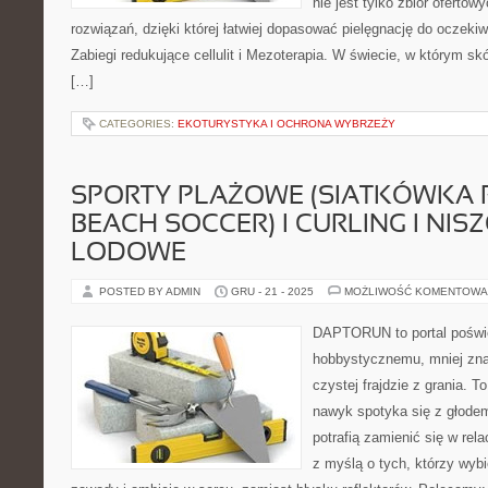
nie jest tylko zbiór ofertow
rozwiązań, dzięki której łatwiej dopasować pielęgnację do oczekiw
Zabiegi redukujące cellulit i Mezoterapia. W świecie, w którym sk
[…]
CATEGORIES:
EKOTURYSTYKA I OCHRONA WYBRZEŻY
SPORTY PLAŻOWE (SIATKÓWKA
BEACH SOCCER) I CURLING I NI
LODOWE
POSTED BY ADMIN
GRU - 21 - 2025
MOŻLIWOŚĆ KOMENTOWA
DAPTORUN to portal poświ
hobbystycznemu, mniej zn
czystej frajdzie z grania. T
nawyk spotyka się z głodem
potrafią zamienić się w rela
z myślą o tych, którzy wybi