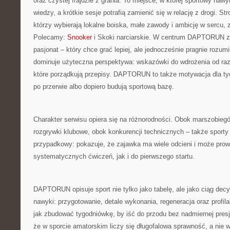
oraz czystej frajdzie z grania. To miejsce, w której sportowy naw
wiedzy, a krótkie sesje potrafią zamienić się w relację z drogi. S
którzy wybierają lokalne boiska, małe zawody i ambicję w sercu, z
Polecamy:
Snooker
i Skoki narciarskie. W centrum DAPTORUN zn
pasjonat – który chce grać lepiej, ale jednocześnie pragnie rozumi
dominuje użyteczna perspektywa: wskazówki do wdrożenia od raz
które porządkują przepisy. DAPTORUN to także motywacja dla tyc
po przerwie albo dopiero budują sportową bazę.
Charakter serwisu opiera się na różnorodności. Obok marszobieg
rozgrywki klubowe, obok konkurencji technicznych – także sporty 
przypadkowy: pokazuje, że zajawka ma wiele odcieni i może pro
systematycznych ćwiczeń, jak i do pierwszego startu.
DAPTORUN opisuje sport nie tylko jako tabelę, ale jako ciąg dec
nawyki: przygotowanie, detale wykonania, regeneracja oraz profil
jak zbudować tygodniówkę, by iść do przodu bez nadmiernej pres
że w sporcie amatorskim liczy się długofalowa sprawność, a nie w