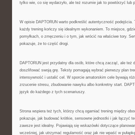
tylko wie, co się wydarzyło, ale też rozumie jak to powtórzyć lub 
W opisie DAPTORUN warto podkreślić autentyczność podejścia. To
każdy trening kończy się idealnym wykonaniem. To miejsce, gdzi
pomyłkach, o zmęczeniu i o tym, jak wrócić na właściwe tory. Serw
pokazuje, że to część drogi.
DAPTORUN jest przydatny dla osób, które chcą zacząć, ale też d
doszlifować swoją grę. Teksty pomagają wybrać pierwszy plan tre
intensywność i ustalić cel. W sporcie amatorskim cele bywają róż
zrzucenie stresu, zbudowanie nawyku albo konkretny start. DA
język do każdego z tych scenariuszy.
Strona wspiera też tych, którzy chcą ogarniać trening między 
pokazuje, jak budować krótkie, sensowne jednostki i jak łączyć te
zawsze jest idealny. Pojawiają się wskazówki dotyczące planowan
wcześniej, jak utrzymać regularność oraz jak nie wpaść w pułapk