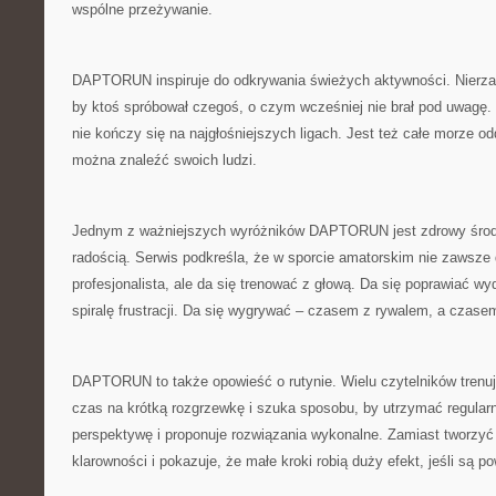
wspólne przeżywanie.
DAPTORUN inspiruje do odkrywania świeżych aktywności. Nierzad
by ktoś spróbował czegoś, o czym wcześniej nie brał pod uwagę. 
nie kończy się na najgłośniejszych ligach. Jest też całe morze od
można znaleźć swoich ludzi.
Jednym z ważniejszych wyróżników DAPTORUN jest zdrowy środ
radością. Serwis podkreśla, że w sporcie amatorskim nie zawsze 
profesjonalista, ale da się trenować z głową. Da się poprawiać 
spiralę frustracji. Da się wygrywać – czasem z rywalem, a czase
DAPTORUN to także opowieść o rutynie. Wielu czytelników trenu
czas na krótką rozgrzewkę i szuka sposobu, by utrzymać regular
perspektywę i proponuje rozwiązania wykonalne. Zamiast tworz
klarowności i pokazuje, że małe kroki robią duży efekt, jeśli są po