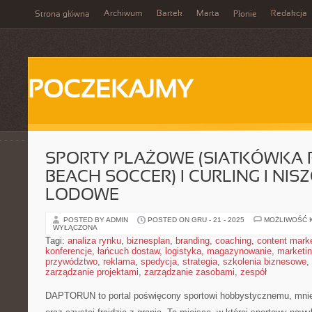
Archiwum
Bartek
Marta
Redakcja
Strona główna
Płonie
POCZEKAJMY
SPORTY PLAŻOWE (SIATKÓWKA
BEACH SOCCER) I CURLING I NI
LODOWE
POSTED BY ADMIN
POSTED ON GRU - 21 - 2025
MOŻLIWOŚĆ 
WYŁĄCZONA
Tagi:
analiza rynku
,
biznesplan
,
branding
,
coaching
,
content mark
konferencje
,
łańcuch dostaw
,
logistyka
,
magazynowanie
,
marketi
przywództwo
,
reklama
,
spedycja
,
strategia
,
szkolenia biznesowe
,
zarządzanie projektami
,
zarządzanie zasobami
,
zespół
DAPTORUN to portal poświęcony sportowi hobbystycznemu, mni