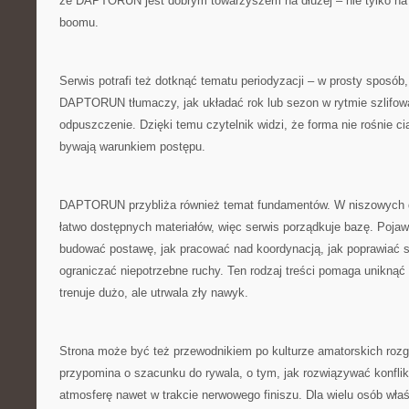
że DAPTORUN jest dobrym towarzyszem na dłużej – nie tylko na
boomu.
Serwis potrafi też dotknąć tematu periodyzacji – w prosty sposób,
DAPTORUN tłumaczy, jak układać rok lub sezon w rytmie szlifowa
odpuszczenie. Dzięki temu czytelnik widzi, że forma nie rośnie ci
bywają warunkiem postępu.
DAPTORUN przybliża również temat fundamentów. W niszowych d
łatwo dostępnych materiałów, więc serwis porządkuje bazę. Pojawi
budować postawę, jak pracować nad koordynacją, jak poprawiać 
ograniczać niepotrzebne ruchy. Ten rodzaj treści pomaga uniknąć s
trenuje dużo, ale utrwala zły nawyk.
Strona może być też przewodnikiem po kulturze amatorskich r
przypomina o szacunku do rywala, o tym, jak rozwiązywać konflik
atmosferę nawet w trakcie nerwowego finiszu. Dla wielu osób właśn