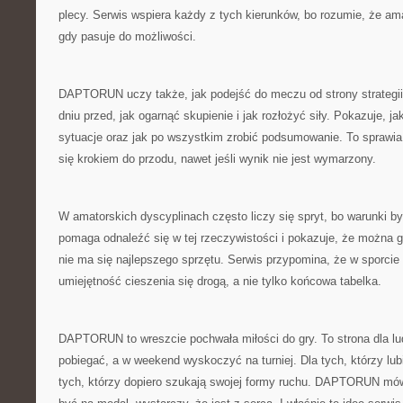
plecy. Serwis wspiera każdy z tych kierunków, bo rozumie, że am
gdy pasuje do możliwości.
DAPTORUN uczy także, jak podejść do meczu od strony strategii
dniu przed, jak ogarnąć skupienie i jak rozłożyć siły. Pokazuje, 
sytuacje oraz jak po wszystkim zrobić podsumowanie. To sprawia
się krokiem do przodu, nawet jeśli wynik nie jest wymarzony.
W amatorskich dyscyplinach często liczy się spryt, bo warunki
pomaga odnaleźć się w tej rzeczywistości i pokazuje, że można 
nie ma się najlepszego sprzętu. Serwis przypomina, że w sporcie 
umiejętność cieszenia się drogą, a nie tylko końcowa tabelka.
DAPTORUN to wreszcie pochwała miłości do gry. To strona dla lud
pobiegać, a w weekend wyskoczyć na turniej. Dla tych, którzy lubią
tych, którzy dopiero szukają swojej formy ruchu. DAPTORUN mówi