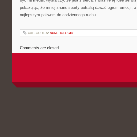
być na medal, wystarczy, że jest z serca. I właśnie tę ideę serwis
pokazując, że mniej znane sporty potrafią dawać ogrom emocji, a
najlepszym paliwem do codziennego ruchu.
CATEGORIES:
NUMEROLOGIA
Comments are closed.