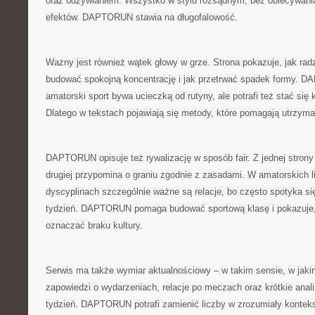
oraz odżywianiem. Wszystko w stylu rozsądnym, bez obiecywan
efektów. DAPTORUN stawia na długofalowość.
Ważny jest również wątek głowy w grze. Strona pokazuje, jak radzi
budować spokojną koncentrację i jak przetrwać spadek formy. 
amatorski sport bywa ucieczką od rutyny, ale potrafi też stać si
Dlatego w tekstach pojawiają się metody, które pomagają utrzym
DAPTORUN opisuje też rywalizację w sposób fair. Z jednej strony
drugiej przypomina o graniu zgodnie z zasadami. W amatorskich l
dyscyplinach szczególnie ważne są relacje, bo często spotyka si
tydzień. DAPTORUN pomaga budować sportową klasę i pokazuje,
oznaczać braku kultury.
Serwis ma także wymiar aktualnościowy – w takim sensie, w jakim
zapowiedzi o wydarzeniach, relacje po meczach oraz krótkie anali
tydzień. DAPTORUN potrafi zamienić liczby w zrozumiały kontekst