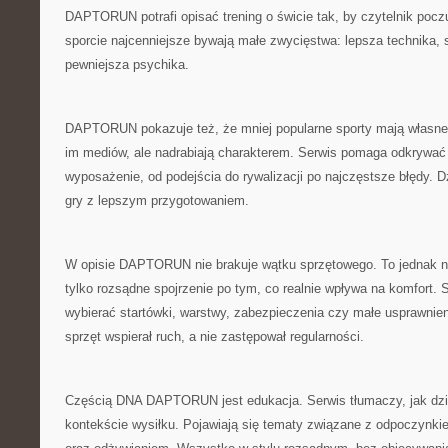
DAPTORUN potrafi opisać trening o świcie tak, by czytelnik poc
sporcie najcenniejsze bywają małe zwycięstwa: lepsza technika, s
pewniejsza psychika.
DAPTORUN pokazuje też, że mniej popularne sporty mają własne
im mediów, ale nadrabiają charakterem. Serwis pomaga odkrywać t
wyposażenie, od podejścia do rywalizacji po najczęstsze błędy. Dz
gry z lepszym przygotowaniem.
W opisie DAPTORUN nie brakuje wątku sprzętowego. To jednak ni
tylko rozsądne spojrzenie po tym, co realnie wpływa na komfort. 
wybierać startówki, warstwy, zabezpieczenia czy małe usprawnieni
sprzęt wspierał ruch, a nie zastępował regularności.
Częścią DNA DAPTORUN jest edukacja. Serwis tłumaczy, jak dzi
kontekście wysiłku. Pojawiają się tematy związane z odpoczynk