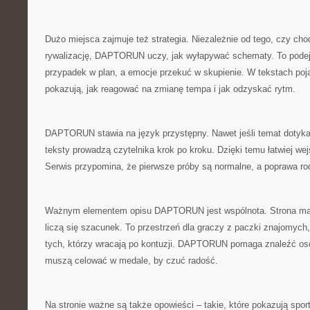
Dużo miejsca zajmuje też strategia. Niezależnie od tego, czy cho
rywalizację, DAPTORUN uczy, jak wyłapywać schematy. To pode
przypadek w plan, a emocje przekuć w skupienie. W tekstach pojaw
pokazują, jak reagować na zmianę tempa i jak odzyskać rytm.
DAPTORUN stawia na język przystępny. Nawet jeśli temat dotyka
teksty prowadzą czytelnika krok po kroku. Dzięki temu łatwiej wej
Serwis przypomina, że pierwsze próby są normalne, a poprawa rodz
Ważnym elementem opisu DAPTORUN jest wspólnota. Strona ma k
liczą się szacunek. To przestrzeń dla graczy z paczki znajomych,
tych, którzy wracają po kontuzji. DAPTORUN pomaga znaleźć oso
muszą celować w medale, by czuć radość.
Na stronie ważne są także opowieści – takie, które pokazują sport