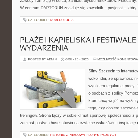
zawody i ambicję w sercu, zamiast błysku reflektorów. Polecamy: 
W centrum DAPTORUN znajduje się zawodnik – pasjonat – który
CATEGORIES:
NUMEROLOGIA
PLAŻE I KĄPIELISKA I FESTIWALE 
WYDARZENIA
POSTED BY ADMIN
GRU - 20 - 2025
MOŻLIWOŚĆ KOMENTOWA
Silny Szczecin to internet
wokół idei, że sprawność ni
wynikiem regularnej pracy.
o osobach z stolicy Pomorz
które chcą wejść na wyższy
tego, czy dopiero zaczynają
treningów. Strona łączy w sobie klimat sportowej społeczności z
zamiast pustych haseł stawia na czytelne wskazówki i inspirację
CATEGORIES:
HISTORIE Z PRACOWNI FLORYSTYCZNYCH