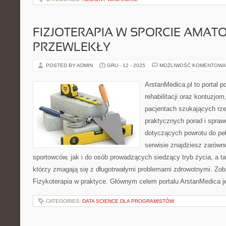
FIZJOTERAPIA W SPORCIE AMATO
PRZEWLEKŁY
POSTED BY ADMIN
GRU - 12 - 2025
MOŻLIWOŚĆ KOMENTOWA
ArstanMedica.pl to portal 
rehabilitacji oraz kontuzjom
pacjentach szukających rzet
praktycznych porad i spra
dotyczących powrotu do pe
serwisie znajdziesz zarówn
sportowców, jak i do osób prowadzących siedzący tryb życia, a t
którzy zmagają się z długotrwałymi problemami zdrowotnymi. Zob
Fizykoterapia w praktyce. Głównym celem portalu ArstanMedica j
CATEGORIES:
DATA SCIENCE DLA PROGRAMISTÓW