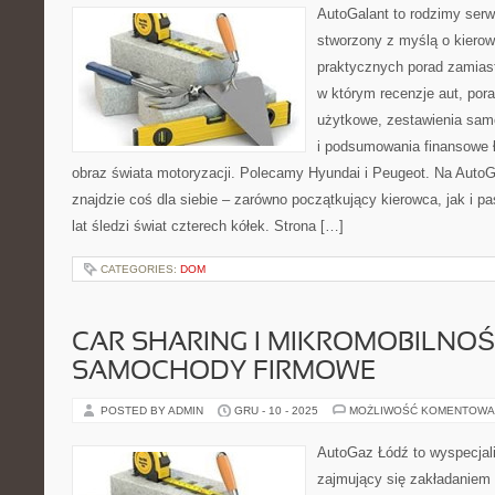
AutoGalant to rodzimy ser
stworzony z myślą o kierow
praktycznych porad zamiast
w którym recenzje aut, por
użytkowe, zestawienia sa
i podsumowania finansowe 
obraz świata motoryzacji. Polecamy Hyundai i Peugeot. Na AutoG
znajdzie coś dla siebie – zarówno początkujący kierowca, jak i p
lat śledzi świat czterech kółek. Strona […]
CATEGORIES:
DOM
CAR SHARING I MIKROMOBILNOŚĆ
SAMOCHODY FIRMOWE
POSTED BY ADMIN
GRU - 10 - 2025
MOŻLIWOŚĆ KOMENTOWA
AutoGaz Łódź to wyspecjal
zajmujący się zakładaniem 