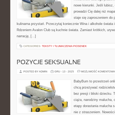
nowe kierunki. Jeśli lubisz
prowadzi Cię dalej niż map
staje się zaproszeniem do p
kulinarna przystań. Przeczytaj koniecznie Wina i alkohole świata 
Rdzeniem Avalon Club są kuchnie świata. Zamiast krótkich, uryw
narrację, […]
CATEGORIES:
TEKSTY I TŁUMACZENIA PIOSENEK
POZYCJE SEKSUALNE
POSTED BY ADMIN
GRU - 13 - 2025
MOŻLIWOŚĆ KOMENTOWA
BabyBum to przestrzeń onli
chcą przeżywać rodzicielst
bez presji i bliski dziecku.
ciąża, narodziny malucha, c
etapy dorastania malucha s
nie z straszeniem. Nowości n