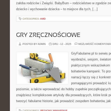
żałoba rodziców i Związki. BabyBum – rodzicielstwo w zgodzie z
dziecko i wychowanie dziecka – to miejsce dla tych, […]
CATEGORIES:
AMD
GRY ZRĘCZNOŚCIOWE
POSTED BY ADMIN
GRU - 12 - 2025
MOŻLIWOŚĆ KOMENTOWA
GryFabularne.pl to serwis 
wyobraźni, sesjom, światom
praktycznym wskazówkom d
bohaterów kampanii. To prz
narracji łączy się z konkre
pomagającymi prowadzić k
poziomie, a także wprowadzać do hobby zupełnie początkujących
znajdziesz kompleksowe artykuły dla prowadzących, które krok po
tworzyć fabularne historie, jak prowadzić zespołem bohaterów, jak
CATEGORIES:
REGIONY WINIARSKIE