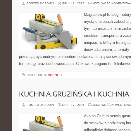
POSTED BY ADMIN
GRU - 18 - 2025
MOŻLIWOŚĆ KOMENTOWA
Magnaflow.pl to blog motory
myślą o osobach zakochan
tym, co można z nimi zrobić
środkiem transportu, a zac
miejsce, w którym tuning s
doświadczeniem, a tematy 
przestają być nudnym elementem podwozia i stają się świadom
ton, osiągi oraz osobowość auta. Ciekawe kategorie to: Silnikowe 
CATEGORIES:
MOBZILLA
KUCHNIA GRUZIŃSKA I KUCHNIA
POSTED BY ADMIN
GRU - 17 - 2025
MOŻLIWOŚĆ KOMENTOWA
Avalon Club to serwis gast
do smaków z codzienną insp
miłośników dobrego jedzeni