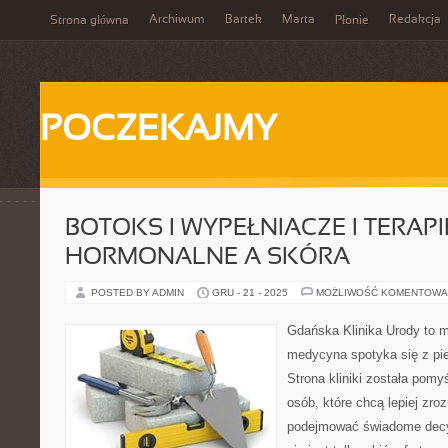
Archiwum
Bartek
Marta
Redakcja
Strona główna
Płonie
POCZEKAJMY
BOTOKS I WYPEŁNIACZE I TERAPI
HORMONALNE A SKÓRA
POSTED BY ADMIN
GRU - 21 - 2025
MOŻLIWOŚĆ KOMENTOWA
Gdańska Klinika Urody to m
medycyna spotyka się z pie
Strona kliniki została pom
osób, które chcą lepiej zro
podejmować świadome decyz