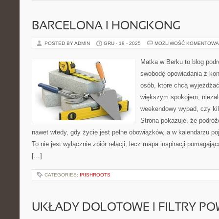
BARCELONA I HONGKONG
POSTED BY ADMIN
GRU - 19 - 2025
MOŻLIWOŚĆ KOMENTOWA
Matka w Berku to blog podr
swobodę opowiadania z kon
osób, które chcą wyjeżdżać 
większym spokojem, niezale
weekendowy wypad, czy ki
Strona pokazuje, że podró
nawet wtedy, gdy życie jest pełne obowiązków, a w kalendarzu poj
To nie jest wyłącznie zbiór relacji, lecz mapa inspiracji pomagają
[…]
CATEGORIES:
IRISHROOTS
UKŁADY DOLOTOWE I FILTRY PO