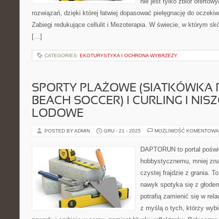
nie jest tylko zbiór ofertow
rozwiązań, dzięki której łatwiej dopasować pielęgnację do oczekiw
Zabiegi redukujące cellulit i Mezoterapia. W świecie, w którym sk
[…]
CATEGORIES:
EKOTURYSTYKA I OCHRONA WYBRZEŻY
SPORTY PLAŻOWE (SIATKÓWKA
BEACH SOCCER) I CURLING I NI
LODOWE
POSTED BY ADMIN
GRU - 21 - 2025
MOŻLIWOŚĆ KOMENTOWA
DAPTORUN to portal poświ
hobbystycznemu, mniej zn
czystej frajdzie z grania. T
nawyk spotyka się z głodem
potrafią zamienić się w rela
z myślą o tych, którzy wybi