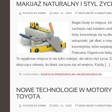
MAKIJAŻ NATURALNY I STYL ŻYC
POSTED BY ADMIN
GRU - 11 - 2025
MOŻLIWOŚĆ KOMENTOWA
Magia Urody to miejsce, kt
zachwytu nad światem urody.
który koncentruje się na dba
wskazówki, jak dbać o cerę
kosmetyków, które wspierają
Polecamy Organiczne farby i 
To wyjątkowe miejsce to nie tylko makijaż, ale także styl życia. Z
dotyczące zdrowia, bo blask zaczyna się od wnętrza. Każdy […]
CATEGORIES:
EDUKACJA PRZEDSZKOLNA I WCZESNOSZKOLNA
NOWE TECHNOLOGIE W MOTORYZ
TOYOTA
POSTED BY ADMIN
GRU - 11 - 2025
MOŻLIWOŚĆ KOMENTOWA