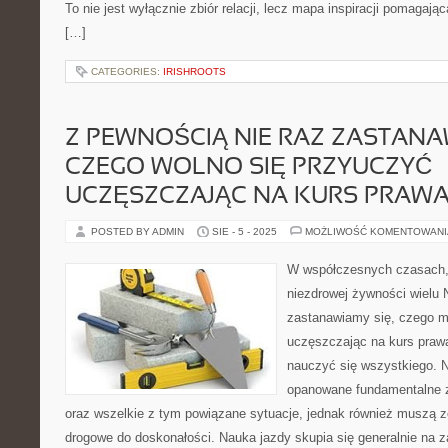
To nie jest wyłącznie zbiór relacji, lecz mapa inspiracji pomagają
[…]
CATEGORIES:
IRISHROOTS
Z PEWNOŚCIĄ NIE RAZ ZASTANA
CZEGO WOLNO SIĘ PRZYUCZYĆ
UCZĘSZCZAJĄC NA KURS PRAWA 
POSTED BY ADMIN
SIE - 5 - 2025
MOŻLIWOŚĆ KOMENTOWAN
W współczesnych czasach, k
niezdrowej żywności wielu 
zastanawiamy się, czego m
uczęszczając na kurs praw
nauczyć się wszystkiego. N
opanowane fundamentalne 
oraz wszelkie z tym powiązane sytuacje, jednak również muszą 
drogowe do doskonałości. Nauka jazdy skupia się generalnie na 