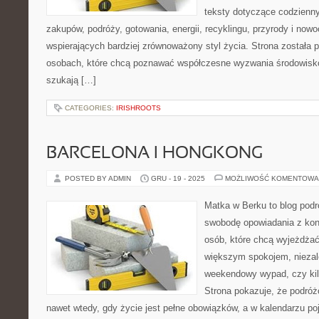
teksty dotyczące codzienn
zakupów, podróży, gotowania, energii, recyklingu, przyrody i no
wspierających bardziej zrównoważony styl życia. Strona została
osobach, które chcą poznawać współczesne wyzwania środowisko
szukają […]
CATEGORIES:
IRISHROOTS
BARCELONA I HONGKONG
POSTED BY ADMIN
GRU - 19 - 2025
MOŻLIWOŚĆ KOMENTOWA
Matka w Berku to blog podr
swobodę opowiadania z kon
osób, które chcą wyjeżdżać 
większym spokojem, niezale
weekendowy wypad, czy ki
Strona pokazuje, że podró
nawet wtedy, gdy życie jest pełne obowiązków, a w kalendarzu poj