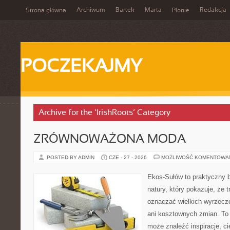
Archiwum
Bartek
Marta
Redakcja
Strona główna
Płonie
POCZEKAJMY
Archive for the ‘IrishRoots’ Category
ZRÓWNOWAŻONA MODA
POSTED BY ADMIN
CZE - 27 - 2026
MOŻLIWOŚĆ KOMENTOWA
Ekos-Sułów to praktyczny b
natury, który pokazuje, że 
oznaczać wielkich wyrzecz
ani kosztownych zmian. To 
może znaleźć inspiracje, ci