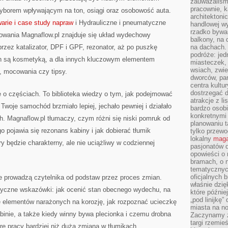
zauważaliśm
pracownie, k
yborem wpływającym na ton, osiągi oraz osobowość auta.
architektoni
arie i case study napraw
i Hydrauliczne i pneumatyczne
handlowej wy
rzadko bywa
owania Magnaflow.pl znajduje się układ wydechowy
balkony, na
przez katalizator, DPF i GPF, rezonator, aż po puszkę
na dachach. 
podróże: je
ych są kosmetyką, a dla innych kluczowym elementem
miasteczek,
wsiach, zwie
a, mocowania czy tipsy.
dworców, pa
centra kultu
dostrzegać d
ie o częściach. To biblioteka wiedzy o tym, jak podejmować
atrakcje z l
Twoje samochód brzmiało lepiej, jechało pewniej i działało
bardzo osobi
konkretnymi
. Magnaflow.pl tłumaczy, czym różni się niski pomruk od
planowaniu t
o pojawia się rezonans kabiny i jak dobierać tłumik
tylko przewod
lokalny
maga
y będzie charakterny, ale nie uciążliwy w codziennej
pasjonatów 
opowieści o
bramach, o 
tematycznyc
oficjalnych 
re prowadzą czytelnika od podstaw przez proces zmian.
właśnie dzię
tyczne wskazówki: jak ocenić stan obecnego wydechu, na
które późnie
„pod linijkę
e elementów narażonych na korozję, jak rozpoznać ucieczkę
miasta na n
abinie, a także kiedy winny bywa plecionka i czemu drobna
Zaczynamy z
targi rzemie
urę pracy bardziej niż duża zmiana w tłumikach.