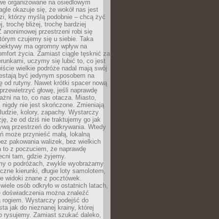
owe organizowane na osiedlowym
gle okazuje się, że wokół nas jest
zi, którzy myślą podobnie – chcą żyć
j, trochę bliżej, trochę bardziej
 anonimowej przestrzeni robi się
tórym czujemy się u siebie. Taka
pektywy ma ogromny wpływ na
mfort życia. Zamiast ciągle tęsknić za
erunkami, uczymy się lubić to, co jest
ście wielkie podróże nadal mają swój
rzestają być jedynym sposobem na
ę od rutyny. Nawet krótki spacer nową
 przewietrzyć głowę, jeśli naprawdę
żni na to, co nas otacza. Miasto,
 nigdy nie jest skończone. Zmieniają
 ludzie, kolory, zapachy. Wystarczy
ję, że od dziś nie traktujemy go jak
 żywą przestrzeń do odkrywania. Wtedy
ń może przynieść małą, lokalną
ez pakowania walizek, bez wielkich
a to z poczuciem, że naprawdę
cni tam, gdzie żyjemy.
my o podróżach, zwykle wyobrażamy
czne kierunki, długie loty samolotem,
ne widoki znane z pocztówek.
ele osób odkryło w ostatnich latach,
e doświadczenia można znaleźć
a rogiem. Wystarczy podejść do
ta jak do nieznanej krainy, której
o rysujemy. Zamiast szukać daleko,