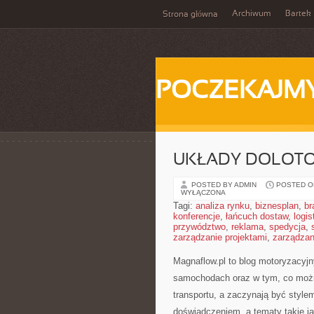
Archiwum
Bartek
Strona główna
POCZEKAJM
UKŁADY DOLOTOW
POSTED BY ADMIN
POSTED ON
WYŁĄCZONA
Tagi:
analiza rynku
,
biznesplan
,
br
konferencje
,
łańcuch dostaw
,
logis
przywództwo
,
reklama
,
spedycja
,
zarządzanie projektami
,
zarządzan
Magnaflow.pl to blog motoryzacyj
samochodach oraz w tym, co można
transportu, a zaczynają być style
doświadczeniem, a tematy takie 