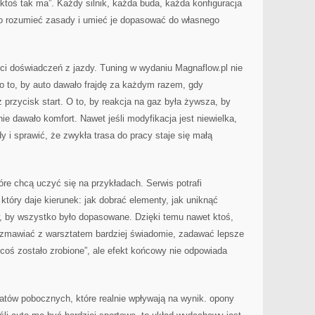
ktoś tak ma”. Każdy silnik, każda buda, każda konfiguracja
o rozumieć zasady i umieć je dopasować do własnego
ści doświadczeń z jazdy. Tuning w wydaniu Magnaflow.pl nie
o to, by auto dawało frajdę za każdym razem, gdy
 przycisk start. O to, by reakcja na gaz była żywsza, by
ie dawało komfort. Nawet jeśli modyfikacja jest niewielka,
y i sprawić, że zwykła trasa do pracy staje się małą
tóre chcą uczyć się na przykładach. Serwis potrafi
który daje kierunek: jak dobrać elementy, jak uniknąć
w, by wszystko było dopasowane. Dzięki temu nawet ktoś,
ozmawiać z warsztatem bardziej świadomie, zadawać lepsze
j „coś zostało zrobione”, ale efekt końcowy nie odpowiada
matów pobocznych, które realnie wpływają na wynik. opony