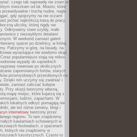
ytać: czego tak naprawdę nie znam w
tórym mieszkam od lat. Miasto, które
 przewidywalne i trochę nudne, nagle
ągać, gdy spojrzymy na nie oczami
iast jechać najkrótszą trasą do pracy,
oczną uliczkę, której nigdy nie
y. Odkrywamy stare szyldy, małe
amienice z niezwykłymi detalami
cznymi. W weekend zamiast galerii
bieramy spacer po dzielnicy, w której
my. Patrzymy w górę, na fasady, na
 drzewa wyrastające nie wiadomo skąd
Coraz popularniejsze stają się mikro-
dnodniowe wypady do sąsiednich
 wyprawy rowerowe po okolicznych
dzanie zapomnianych fortów, starych
rków przemysłowych przerobionych na
ry. Dzięki nim uczymy się zwalniać i
etale, zamiast zaliczać kolejne
isty. Przy okazji tworzymy własną,
stą mapę miejsc, które kojarzą się z
 emocjami, ludźmi, zapachami. W
akich lokalnych odkryć pomagają nie
niki, ale też różne serwisy, blogi i
zyn internetowy
tworzony przez
danego regionu. To tam znajdziemy
 małych kawiarniach schowanych w
niszowych festiwalach, o spacerach
h, których nie znajdziemy w
broszurach turystycznych. Często to