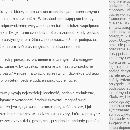
kino plener
podwórku. Na
mnóstwo lud
la tych, którzy interesują się modyfikacjami technicznymi i
trochę wolnie
nie istnieje w próżni. W tekstach przewijają się tematy
świadomie. Z
miejsce, w k
ć odprowadzania, wpływ zmian na turbo, a także współpraca
zmiana pers
codzienny ko
lnika. Dzięki temu czytelnik może zrozumieć, kiedy większa
odległymi ki
lko pustym gestem. Strona podpowiada też, jak podejść do
obok. Oczywi
urok, ale p
 z autem, które brzmi głośno, ale traci moment.
oderwanie si
trasą potrafi
jesteśmy uwa
 między pracą nad brzmieniem a tuningiem dla osiągów.
które znamy,
wać zmiany, by uzyskać harmonię zamiast przypadkowej
się miejsca,
podjąć decyz
go basu? A może marzysz o agresywnym dźwięku? Od tego
tła, ale jak
każdy tydzie
y priorytetem będzie codzienność, czy emocje.
przygodę – b
budżetów, z
jesteśmy obe
rowcy pytają najczęściej: legalność, badanie techniczne,
Kiedy myśli
związane z wymogami środowiskowymi. Magnaflow.pl
sobie egzoty
spektakular
ia, co jest ryzykowne, co może przynieść koszty, i jak
Tymczasem wi
psze brzmienie bez wchodzenia w obszary, które w praktyce
że niezwykł
dosłownie z
 zwłaszcza dziś, gdy rynek, przepisy i standardy potrafią
swojego mias
mapę dopier