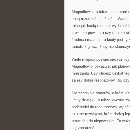
Magnaflow.pl to także przestrzeń d
chcą rozumieć zależności. Wydech 
takie jak backpressure, wydajnoś
z wlotem powietrza czy strojem si
średnica ma sens, a kiedy jest ty
tematu z głową, żeby nie skończyć
Wiele miejsca poświęcono różnicy
Magnaflow.pl pokazuje, jak plano
mieszanki. Czy chcesz delikatne
zależy dobór rezonatorów i to, cz
Nie zabraknie tematów, o które kie
limity dźwięku, a także kwestie 
podchodzi do tego trzeźwo: wyjaśn
szukać rozwiązań, które dadzą le
prowadzą do niepewności. To ważne
się zaostrzać.