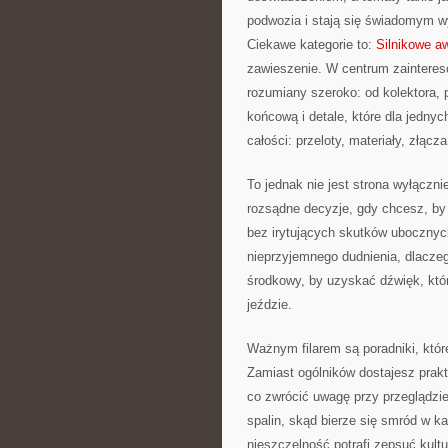
podwozia i stają się świadomym w
Ciekawe kategorie to:
Silnikowe aw
zawieszenie. W centrum zainteres
rozumiany szeroko: od kolektora, 
końcową i detale, które dla jedn
całości: przeloty, materiały, złącz
To jednak nie jest strona wyłączn
rozsądne decyzje, gdy chcesz, by 
bez irytujących skutków ubocznych
nieprzyjemnego dudnienia, dlaczeg
środkowy, by uzyskać dźwięk, któr
jeździe.
Ważnym filarem są poradniki, któ
Zamiast ogólników dostajesz prak
co zwrócić uwagę przy przeglądzi
spalin, skąd bierze się smród w k
nieszczelność potrafi zepsuć kult