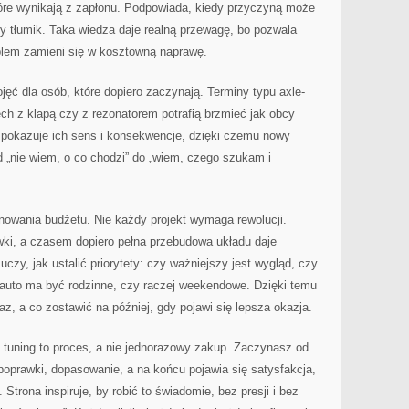
re wynikają z zapłonu. Podpowiada, kiedy przyczyną może
ty tłumik. Taka wiedza daje realną przewagę, bo pozwala
blem zamieni się w kosztowną naprawę.
jęć dla osób, które dopiero zaczynają. Terminy typu axle-
ech z klapą czy z rezonatorem potrafią brzmieć jak obcy
, pokazuje ich sens i konsekwencje, dzięki czemu nowy
d „nie wiem, o co chodzi” do „wiem, czego szukam i
lanowania budżetu. Nie każdy projekt wymaga rewolucji.
i, a czasem dopiero pełna przebudowa układu daje
uczy, jak ustalić priorytety: czy ważniejszy jest wygląd, czy
 auto ma być rodzinne, czy raczej weekendowe. Dzięki temu
raz, a co zostawić na później, gdy pojawi się lepsza okazja.
 tuning to proces, a nie jednorazowy zakup. Zaczynasz od
poprawki, dopasowanie, a na końcu pojawia się satysfakcja,
Strona inspiruje, by robić to świadomie, bez presji i bez