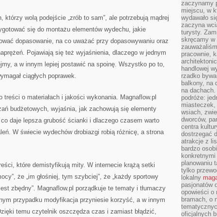
zaczynamy p
miejscu, w k
h, którzy wolą podejście „zrób to sam”, ale potrzebują mądrej
wydawało się
zaczyna wci
rzygotować się do montażu elementów wydechu, jakie
turysty. Zam
skręcamy w b
lanować dopasowanie, na co uważać przy dopasowywaniu oraz
zauważaliśm
aprężeń. Pojawiają się też wyjaśnienia, dlaczego w jednym
pracownie, k
architektoni
ejmy, a w innym lepiej postawić na spoinę. Wszystko po to,
handlowej wy
 wymagał ciągłych poprawek.
rzadko bywa
balkony, na
na dachach. 
 treści o materiałach i jakości wykonania. Magnaflow.pl
podróże: je
miasteczek,
zań budżetowych, wyjaśnia, jak zachowują się elementy
wsiach, zwie
dworców, pa
, co daje lepsza grubość ścianki i dlaczego czasem warto
centra kultu
aleń. W świecie wydechów drobiazgi robią różnicę, a strona
dostrzegać d
atrakcje z l
bardzo osobi
konkretnymi
planowaniu t
ści, które demistyfikują mity. W internecie krążą setki
tylko przewod
mocy”, że „im głośniej, tym szybciej”, że „każdy sportowy
lokalny
maga
pasjonatów 
jest zbędny”. Magnaflow.pl porządkuje te tematy i tłumaczy
opowieści o
bramach, o 
dnym przypadku modyfikacja przyniesie korzyść, a w innym
tematycznyc
zięki temu czytelnik oszczędza czas i zamiast błądzić,
oficjalnych 