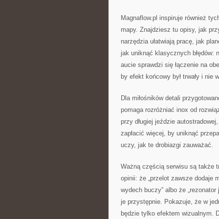
Magnaflow.pl inspiruje również tyc
mapy. Znajdziesz tu opisy, jak p
narzędzia ułatwiają pracę, jak p
jak uniknąć klasycznych błędów: n
aucie sprawdzi się łączenie na ob
by efekt końcowy był trwały i nie
Dla miłośników detali przygotowano
pomaga rozróżniać inox od rozwią
przy długiej jeździe autostradowej
zapłacić więcej, by uniknąć przep
uczy, jak te drobiazgi zauważać.
Ważną częścią serwisu są także tre
opinii: że „przelot zawsze dodaje 
wydech buczy” albo że „rezonator 
je przystępnie. Pokazuje, że w je
będzie tylko efektem wizualnym. D