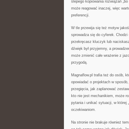
ślepego kopiowania rozwiązań „bo 
może reagować inaczej, więc wart
preferencji.
W tle przewija się też motyw jako
sprowadza się do cyferek. Chodzi 
przekręcasz kluczyk lub naciskasz
dźwięk był przyjemny, a prowadzen
może zmienić całe wrażenie z jazd
przygodą.
Magnaflow.pl trafia też do osób, k
opowiadać o projektach w sposób, 
przegięcia, jak zaplanować zesta
kto nie jest mechanikiem, może r
pytania i unikać sytuacji, w które
oczekiwaniom.
Na stronie nie brakuje również te