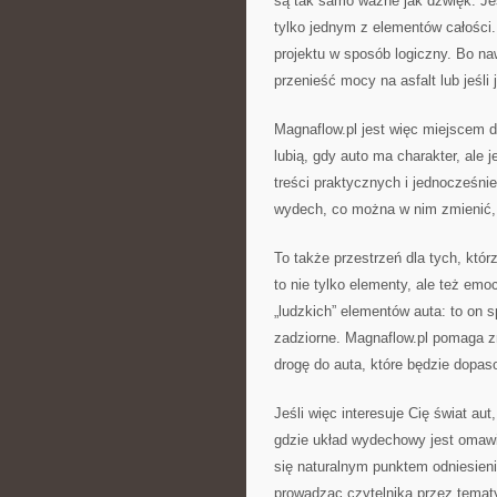
są tak samo ważne jak dźwięk. Jeś
tylko jednym z elementów całości
projektu w sposób logiczny. Bo naw
przenieść mocy na asfalt lub jeśli
Magnaflow.pl jest więc miejscem dl
lubią, gdy auto ma charakter, ale 
treści praktycznych i jednocześnie
wydech, co można w nim zmienić, 
To także przestrzeń dla tych, któr
to nie tylko elementy, ale też em
„ludzkich” elementów auta: to on s
zadziorne. Magnaflow.pl pomaga z
drogę do auta, które będzie dopas
Jeśli więc interesuje Cię świat au
gdzie układ wydechowy jest omawia
się naturalnym punktem odniesieni
prowadząc czytelnika przez temat