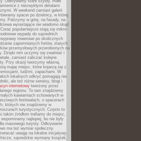
y. Odkrywamy stare szyldy, małe
amienice z niezwykłymi detalami
cznymi. W weekend zamiast galerii
bieramy spacer po dzielnicy, w której
my. Patrzymy w górę, na fasady, na
 drzewa wyrastające nie wiadomo skąd
Coraz popularniejsze stają się mikro-
dnodniowe wypady do sąsiednich
 wyprawy rowerowe po okolicznych
dzanie zapomnianych fortów, starych
rków przemysłowych przerobionych na
ry. Dzięki nim uczymy się zwalniać i
etale, zamiast zaliczać kolejne
isty. Przy okazji tworzymy własną,
stą mapę miejsc, które kojarzą się z
 emocjami, ludźmi, zapachami. W
akich lokalnych odkryć pomagają nie
niki, ale też różne serwisy, blogi i
zyn internetowy
tworzony przez
danego regionu. To tam znajdziemy
 małych kawiarniach schowanych w
niszowych festiwalach, o spacerach
h, których nie znajdziemy w
broszurach turystycznych. Często to
ki takim źródłom trafiamy do miejsc,
j wspominamy najlepiej, bo nie były
” dla masowego turysty. Odkrywanie
owo ma też wymiar społeczny.
wracać uwagę na lokalne inicjatywy,
ślnicze, sąsiedzkie wymiany książek,