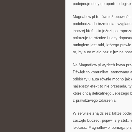
podejmuje decyzje oparte o logikę.
Magnaflow.pl to również opowieści 
podchodzą do brzmienia i wyglądu.
inaczej ktoś, kto jeździ po imprez
pokazuje te różnice i uczy dopa
tuningiem jest taki, którego prawi
to, by auto miało pazur już na post
Na Magnaflow.pl wydech bywa prz
Dźwięk to komunikat: stonowany a
odbiór tyłu auta równie mocno jak
najlepszy efekt to nie przesada, ty
które chcą delikatnego „lepszego br
z prawdziwego zdarzenia.
W serwisie znajdziesz także podej
zaczęło buczeć, pojawił się stuk, w
lekkość, Magnaflow.pl pomaga prze