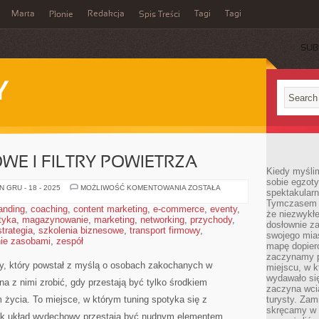
Marta
Redakcja
Tagi
Tagi
Płonie
Spis Treści
SUB
Y
E I FILTRY POWIETRZA
Kiedy myśli
sobie egzoty
UKŁADY
 GRU - 18 - 2025
MOŻLIWOŚĆ KOMENTOWANIA
ZOSTAŁA
spektakular
DOLOTOWE
Tymczasem wi
I
anding
,
coaching
,
content marketing
,
e-commerce
,
eventy
,
FILTRY
że niezwykł
tyka
,
magazynowanie
,
marketing
,
networking
,
POWIETRZA
przychody
,
dosłownie z
strategia
,
szkolenia biznesowe
,
transport firmowy
,
swojego mias
ie zasobami
,
zespół
mapę dopier
zaczynamy p
ny, który powstał z myślą o osobach zakochanych w
miejscu, w k
wydawało się
 z nimi zrobić, gdy przestają być tylko środkiem
zaczyna wci
m życia. To miejsce, w którym tuning spotyka się z
turysty. Zam
skręcamy w b
jak układ wydechowy przestają być nudnym elementem