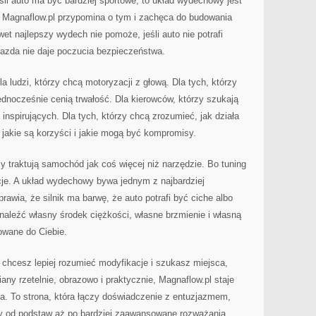
li auto ma być bardziej sportowe, to układ wydechowy jest
. Magnaflow.pl przypomina o tym i zachęca do budowania
et najlepszy wydech nie pomoże, jeśli auto nie potrafi
 jazda nie daje poczucia bezpieczeństwa.
a ludzi, którzy chcą motoryzacji z głową. Dla tych, którzy
jednocześnie cenią trwałość. Dla kierowców, którzy szukają
 inspirujących. Dla tych, którzy chcą zrozumieć, jak działa
jakie są korzyści i jakie mogą być kompromisy.
zy traktują samochód jak coś więcej niż narzędzie. Bo tuning
ocje. A układ wydechowy bywa jednym z najbardziej
prawia, że silnik ma barwę, że auto potrafi być ciche albo
naleźć własny środek ciężkości, własne brzmienie i własną
owane do Ciebie.
t, chcesz lepiej rozumieć modyfikacje i szukasz miejsca,
ny rzetelnie, obrazowo i praktycznie, Magnaflow.pl staje
a. To strona, która łączy doświadczenie z entuzjazmem,
y od podstaw aż po bardziej zaawansowane rozważania,