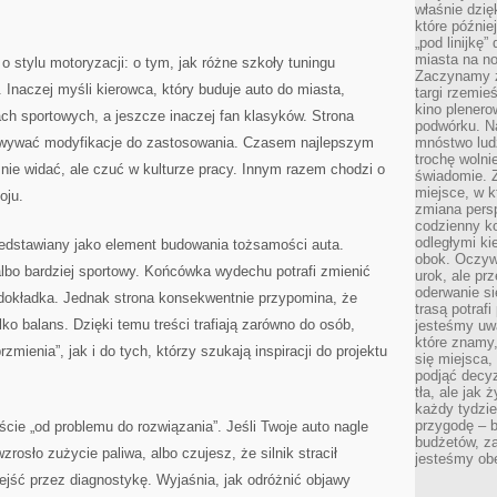
właśnie dzię
które późnie
„pod linijkę
miasta na n
o stylu motoryzacji: o tym, jak różne szkoły tuningu
Zaczynamy z
 Inaczej myśli kierowca, który buduje auto do miasta,
targi rzemie
kino plener
ach sportowych, a jeszcze inaczej fan klasyków. Strona
podwórku. Na
sowywać modyfikacje do zastosowania. Czasem najlepszym
mnóstwo lud
trochę wolnie
e nie widać, ale czuć w kulturze pracy. Innym razem chodzi o
świadomie. Z
miejsce, w k
oju.
zmiana pers
codzienny ko
odległymi ki
edstawiany jako element budowania tożsamości auta.
obok. Oczywi
lbo bardziej sportowy. Końcówka wydechu potrafi zmienić
urok, ale p
oderwanie si
 dokładka. Jednak strona konsekwentnie przypomina, że
trasą potrafi
lko balans. Dzięki temu treści trafiają zarówno do osób,
jesteśmy uwa
które znamy,
zmienia”, jak i do tych, którzy szukają inspiracji do projektu
się miejsca,
podjąć decyz
tła, ale jak
każdy tydzie
przygodę – b
ście „od problemu do rozwiązania”. Jeśli Twoje auto nagle
budżetów, z
zrosło zużycie paliwa, albo czujesz, że silnik stracił
jesteśmy obe
jść przez diagnostykę. Wyjaśnia, jak odróżnić objawy