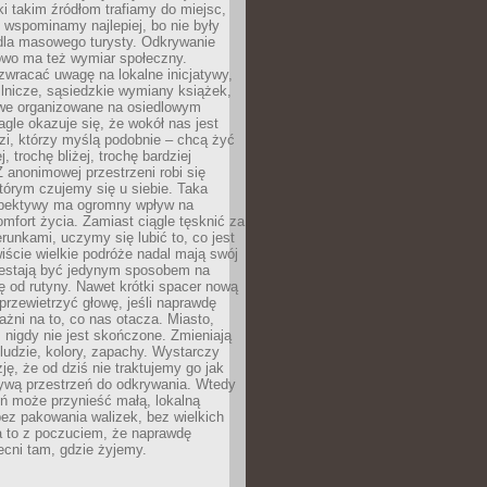
ki takim źródłom trafiamy do miejsc,
j wspominamy najlepiej, bo nie były
” dla masowego turysty. Odkrywanie
owo ma też wymiar społeczny.
wracać uwagę na lokalne inicjatywy,
ślnicze, sąsiedzkie wymiany książek,
owe organizowane na osiedlowym
gle okazuje się, że wokół nas jest
zi, którzy myślą podobnie – chcą żyć
j, trochę bliżej, trochę bardziej
 anonimowej przestrzeni robi się
tórym czujemy się u siebie. Taka
pektywy ma ogromny wpływ na
mfort życia. Zamiast ciągle tęsknić za
erunkami, uczymy się lubić to, co jest
ście wielkie podróże nadal mają swój
rzestają być jedynym sposobem na
ę od rutyny. Nawet krótki spacer nową
 przewietrzyć głowę, jeśli naprawdę
żni na to, co nas otacza. Miasto,
 nigdy nie jest skończone. Zmieniają
 ludzie, kolory, zapachy. Wystarczy
ję, że od dziś nie traktujemy go jak
 żywą przestrzeń do odkrywania. Wtedy
ń może przynieść małą, lokalną
ez pakowania walizek, bez wielkich
a to z poczuciem, że naprawdę
cni tam, gdzie żyjemy.