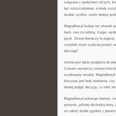
związane z wydechem od tych, któ
być rozszczelnienie, a kiedy zuży
działać szybko, zanim drobny pro
Magnaflow.pl buduje też słownik po
back, rura za turbiną, X-pipe, wyd
język. Strona tłumaczy te pojęcia
czytelnik może szybciej przejść o
dlaczego”.
Istotne jest także podejście do p
Czasem wystarczy zmiana końcówk
oczekiwany rezultat. Magnaflow.pl 
kluczowy jest brak dudnienia, czy
łatwiej podjąć decyzję, co robić te
Magnaflow.pl pokazuje również, że
pomysłu, później dochodzą testy, 
że całość działa zgodnie z planem. 