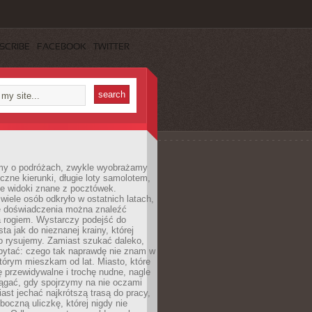
SCRIBE
FACEBOOK
TWITTER
my o podróżach, zwykle wyobrażamy
czne kierunki, długie loty samolotem,
ne widoki znane z pocztówek.
ele osób odkryło w ostatnich latach,
e doświadczenia można znaleźć
a rogiem. Wystarczy podejść do
ta jak do nieznanej krainy, której
o rysujemy. Zamiast szukać daleko,
ytać: czego tak naprawdę nie znam w
tórym mieszkam od lat. Miasto, które
 przewidywalne i trochę nudne, nagle
ągać, gdy spojrzymy na nie oczami
iast jechać najkrótszą trasą do pracy,
oczną uliczkę, której nigdy nie