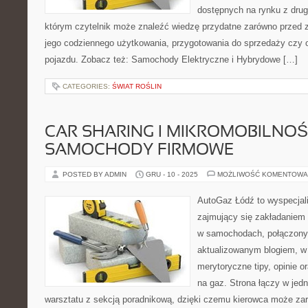
dostępnych na rynku z drugi
którym czytelnik może znaleźć wiedzę przydatne zarówno przed 
jego codziennego użytkowania, przygotowania do sprzedaży czy 
pojazdu. Zobacz też: Samochody Elektryczne i Hybrydowe […]
CATEGORIES:
ŚWIAT ROŚLIN
CAR SHARING I MIKROMOBILNOŚĆ
SAMOCHODY FIRMOWE
POSTED BY ADMIN
GRU - 10 - 2025
MOŻLIWOŚĆ KOMENTOWA
AutoGaz Łódź to wyspecjal
zajmujący się zakładaniem 
w samochodach, połączony 
aktualizowanym blogiem, w
merytoryczne tipy, opinie o
na gaz. Strona łączy w jed
warsztatu z sekcją poradnikową, dzięki czemu kierowca może za