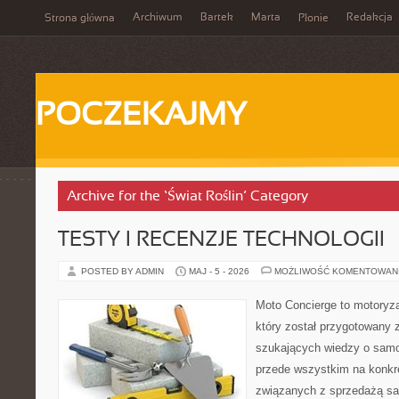
Archiwum
Bartek
Marta
Redakcja
Strona główna
Płonie
POCZEKAJMY
Archive for the ‘Świat Roślin’ Category
TESTY I RECENZJE TECHNOLOGII
POSTED BY ADMIN
MAJ - 5 - 2026
MOŻLIWOŚĆ KOMENTOWAN
Moto Concierge to motoryz
który został przygotowany 
szukających wiedzy o samo
przede wszystkim na konk
związanych z sprzedażą s