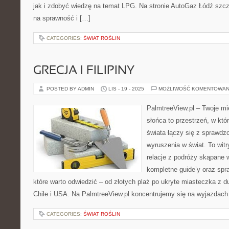
jak i zdobyć wiedzę na temat LPG. Na stronie AutoGaz Łódź szcz
na sprawność i […]
CATEGORIES:
ŚWIAT ROŚLIN
GRECJA I FILIPINY
POSTED BY ADMIN
LIS - 19 - 2025
MOŻLIWOŚĆ KOMENTOWAN
PalmtreeView.pl – Twoje mie
słońca to przestrzeń, w któ
świata łączy się z sprawdz
wyruszenia w świat. To witr
relacje z podróży skąpane 
kompletne guide’y oraz spr
które warto odwiedzić – od złotych plaż po ukryte miasteczka z 
Chile i USA. Na PalmtreeView.pl koncentrujemy się na wyjazdach
CATEGORIES:
ŚWIAT ROŚLIN