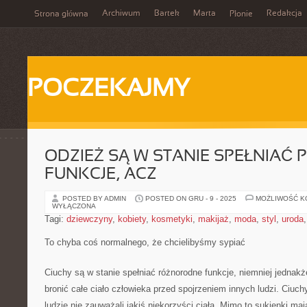
Archiwum
Bartek
Marta
Redakcja
Strona główna
Płonie
POCZEKAJMY
ODZIEŻ SĄ W STANIE SPEŁNIAĆ
FUNKCJE, ACZ
POSTED BY ADMIN
POSTED ON GRU - 9 - 2025
MOŻLIWOŚĆ 
WYŁĄCZONA
Tagi:
dziewczyny
,
kobiety
,
kosmetyki
,
makijaż
,
moda
,
styl
,
uroda
To chyba coś normalnego, że chcielibyśmy sypiać
Ciuchy są w stanie spełniać różnorodne funkcje, niemniej jedna
bronić całe ciało człowieka przed spojrzeniem innych ludzi. Ciuch
ludzie nie zauważali jakiś niekorzyści ciała. Mimo to sukienki ma