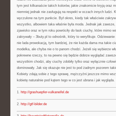
tym jest kilkanaście takich kolorów, jakie znakomicie kryją oraz m
niemniej jednak nie zasługują na respekt w oczach innych ludzi.
wyczulone na tym punkcie. Był okres, kiedy tak właściwie zakryw
wszystko, albowiem taka właśnie była moda. Jednak jak zawsze, j
zjawisko oraz w tym roku powróciły do łask ciuchy, które mimo w
zakrywały – 3buty.pl to odnośnik, który to weryfikuje. Odziewanie
nie lada prowokacją, tym bardziej, że nie każda dama ma takie cia
modelka, ale chyba nie o to panom chodzi. Jeżeli się wybierze w
pokrewne rzeczy, to na pewno się będzie dobrze wyglądać zawsze 
wszystkim chodzi, aby ciuchy zdobiły tylko oraz wyłącznie człowi
dominowały. Jak się okazuje nie jest to pod żadnym pozorem takie
Kobiety zdają sobie z tego sprawę, mężczyźni jeszcze mimo wszy
kobietę naturalnie pod kątem tego w co jest ubrana i jak wygląda.
1.
http://grashuepfer-vulkaneifel.de
2.
http://gtf-bilder.de
3.
http://hauptstadtfotografix.de