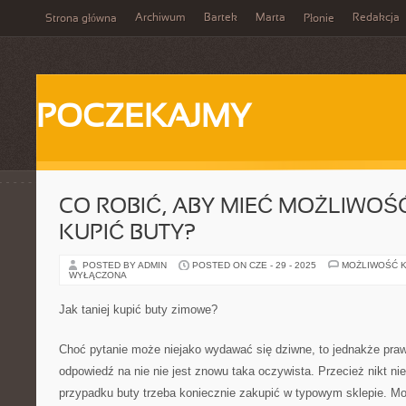
Archiwum
Bartek
Marta
Redakcja
Strona główna
Płonie
POCZEKAJMY
CO ROBIĆ, ABY MIEĆ MOŻLIWOŚĆ
KUPIĆ BUTY?
POSTED BY ADMIN
POSTED ON CZE - 29 - 2025
MOŻLIWOŚĆ 
WYŁĄCZONA
Jak taniej kupić buty zimowe?
Choć pytanie może niejako wydawać się dziwne, to jednakże prawd
odpowiedź na nie nie jest znowu taka oczywista. Przecież nikt ni
przypadku buty trzeba koniecznie zakupić w typowym sklepie. Mo