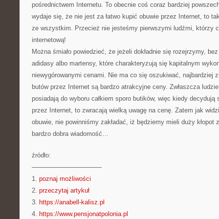
pośrednictwem Internetu. To obecnie coś coraz bardziej powszec
wydaje się, że nie jest za łatwo kupić obuwie przez Internet, to t
ze wszystkim. Przecież nie jesteśmy pierwszymi ludźmi, którzy c
internetową!
Można śmiało powiedzieć, że jeżeli dokładnie się rozejrzymy, be
adidasy albo martensy, które charakteryzują się kapitalnym wyko
niewygórowanymi cenami. Nie ma co się oszukiwać, najbardziej 
butów przez Internet są bardzo atrakcyjne ceny. Zwłaszcza ludz
posiadają do wyboru całkiem sporo butików, więc kiedy decydują 
przez Internet, to zwracają wielką uwagę na cenę. Zatem jak wid
obuwie, nie powinniśmy zakładać, iż będziemy mieli duży kłopot 
bardzo dobra wiadomość…
źródło:
———————————
1.
poznaj możliwości
2.
przeczytaj artykuł
3.
https://anabell-kalisz.pl
4.
https://www.pensjonatpolonia.pl