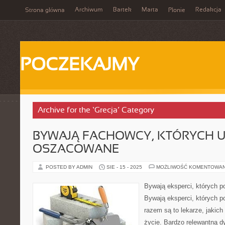
Archiwum
Bartek
Marta
Redakcja
Strona główna
Płonie
POCZEKAJMY
Archive for the ‘Grecja’ Category
BYWAJĄ FACHOWCY, KTÓRYCH U
OSZACOWANE
POSTED BY ADMIN
SIE - 15 - 2025
MOŻLIWOŚĆ KOMENTOWA
Bywają eksperci, których 
Bywają eksperci, których p
razem są to lekarze, jakich 
życie. Bardzo relewantną d