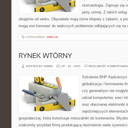
stomatologia. Zajmuje się 
jamy ustnej. Z takich usług
obojętnie od wieku. Obywatele mają różne kłopoty z zębami, a jes
mogą one kierować do większych problemów odbijających się na
CATEGORIES:
GRECJA
RYNEK WTÓRNY
POSTED BY ADMIN
LIP - 20 - 2025
MOŻLIWOŚĆ KOMENTOWAN
Szkolenia BHP Kędzierzyn
globalizacja i formowanie f
czy generalnym nie mogłyby
udział komputerów, sieci i
oraz obeznanej elektroniki
najróżniejszych elementach 
gospodarczej, która konstruuje mieszalniki do kontenerów. Wyobr
znakomity przykład firmę produkującą niezmiernie wiele żywnośc