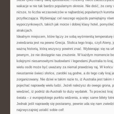
wakacje w nie tak bardzo popularnym okresie. Nie dość, że ceny 
niższe, to liczba wczasowiczów w najbardziej popularnych kurorta
przytłaczająca. Wybierając cel naszego wyjazdu pamiętajmy równ
wypoczynkowych, takich jak morze i dobrej klasy hotel, pomyśleć
atrakcjach.
Idealnym miejscem, które łączy ze sobą wyśmienitą temperaturę 
zwiedzania jest na pewno Grecja. Stolica tego kraju, czyli Ateny, 
ważną historią, którą wszyscy powinni znać. Wybierając się na u
pewnym, że nie dosięgnie nas znużenie. W każdym momencie b
kolejnymi niesamowitymi budowlami i legendami.|Australia to kraj
wielu osób może być uważany za niemal prawdziwy raj. W końcu 
nieustannie świeci słońce, zarobki są godne, a do tego cały kraj j
zorganizowany. Nie dziwi w takim razie to, iż Australia jest taki
pojechać naprawdę wielu ludzi. Jeżeli należysz do owego grona,
wiedzieć, iż podróż do Australii to duży wydatek. To przecież kra
świata – z europejskiego punktu widzenia, a więc same bilety lotn
Jednak jeśli naprawdę się postaramy, pewnie uda się nam zwiedzi
najzwyczajniej ustalić sobie cel!