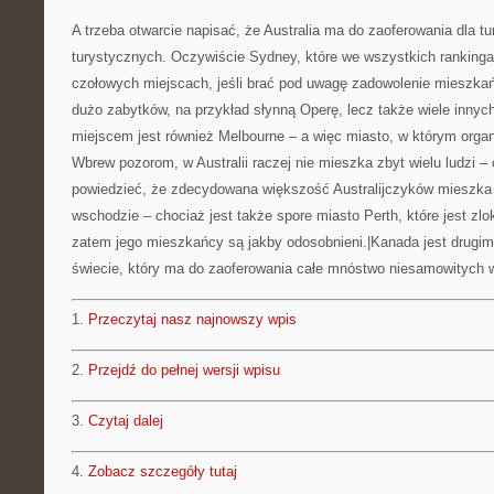
A trzeba otwarcie napisać, że Australia ma do zaoferowania dla tu
turystycznych. Oczywiście Sydney, które we wszystkich ranking
czołowych miejscach, jeśli brać pod uwagę zadowolenie mieszkań
dużo zabytków, na przykład słynną Operę, lecz także wiele innyc
miejscem jest również Melbourne – a więc miasto, w którym organ
Wbrew pozorom, w Australii raczej nie mieszka zbyt wielu ludzi –
powiedzieć, że zdecydowana większość Australijczyków mieszka 
wschodzie – chociaż jest także spore miasto Perth, które jest zl
zatem jego mieszkańcy są jakby odosobnieni.|Kanada jest drugim
świecie, który ma do zaoferowania całe mnóstwo niesamowitych 
1.
Przeczytaj nasz najnowszy wpis
2.
Przejdź do pełnej wersji wpisu
3.
Czytaj dalej
4.
Zobacz szczegóły tutaj