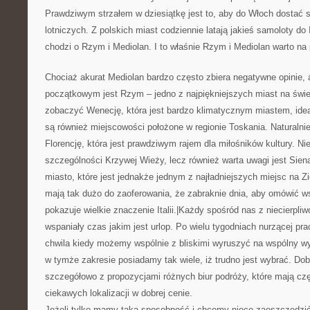
Prawdziwym strzałem w dziesiątkę jest to, aby do Włoch dostać si
lotniczych. Z polskich miast codziennie latają jakieś samoloty do 
chodzi o Rzym i Mediolan. I to właśnie Rzym i Mediolan warto na
Chociaż akurat Mediolan bardzo często zbiera negatywne opinie,
początkowym jest Rzym – jedno z najpiękniejszych miast na świe
zobaczyć Wenecję, która jest bardzo klimatycznym miastem, ide
są również miejscowości położone w regionie Toskania. Naturalni
Florencję, która jest prawdziwym rajem dla miłośników kultury. N
szczególności Krzywej Wieży, lecz również warta uwagi jest Sien
miasto, które jest jednakże jednym z najładniejszych miejsc na Z
mają tak dużo do zaoferowania, że zabraknie dnia, aby omówić w
pokazuje wielkie znaczenie Italii.|Każdy spośród nas z niecierpli
wspaniały czas jakim jest urlop. Po wielu tygodniach nurzącej pr
chwila kiedy możemy wspólnie z bliskimi wyruszyć na wspólny w
w tymże zakresie posiadamy tak wiele, iż trudno jest wybrać. Dob
szczegółowo z propozycjami różnych biur podróży, które mają cz
ciekawych lokalizacji w dobrej cenie.
Jeżeli tylko mamy taką sposobność i chcemy nieco zaoszczędzić