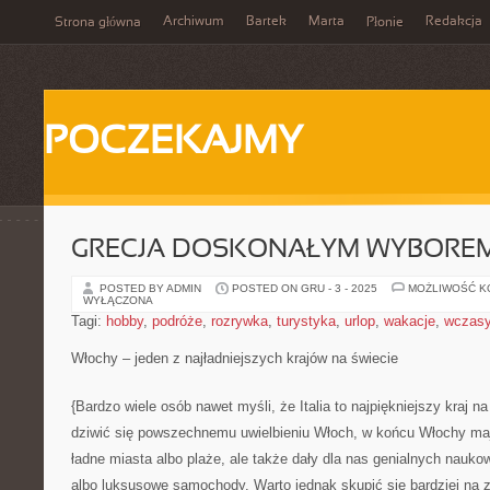
Archiwum
Bartek
Marta
Redakcja
Strona główna
Płonie
POCZEKAJMY
GRECJA DOSKONAŁYM WYBOREM
POSTED BY ADMIN
POSTED ON GRU - 3 - 2025
MOŻLIWOŚĆ 
WYŁĄCZONA
Tagi:
hobby
,
podróże
,
rozrywka
,
turystyka
,
urlop
,
wakacje
,
wczas
Włochy – jeden z najładniejszych krajów na świecie
{Bardzo wiele osób nawet myśli, że Italia to najpiękniejszy kraj n
dziwić się powszechnemu uwielbieniu Włoch, w końcu Włochy maj
ładne miasta albo plaże, ale także dały dla nas genialnych nauk
albo luksusowe samochody. Warto jednak skupić się bardziej na 