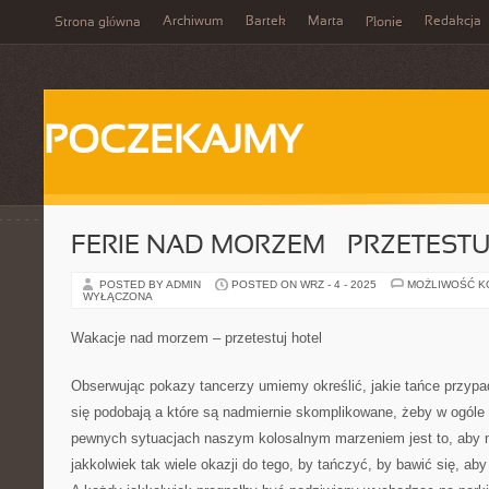
Archiwum
Bartek
Marta
Redakcja
Strona główna
Płonie
POCZEKAJMY
FERIE NAD MORZEM – PRZETESTU
POSTED BY ADMIN
POSTED ON WRZ - 4 - 2025
MOŻLIWOŚĆ 
WYŁĄCZONA
Wakacje nad morzem – przetestuj hotel
Obserwując pokazy tancerzy umiemy określić, jakie tańce przypa
się podobają a które są nadmiernie skomplikowane, żeby w ogóle 
pewnych sytuacjach naszym kolosalnym marzeniem jest to, aby n
jakkolwiek tak wiele okazji do tego, by tańczyć, by bawić się, ab