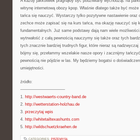
A każdy jakkolwiek pragnąłby być podziwiany wychodząc na park
witrynę internetową obozy kpop. Właśnie dlatego także być może
tańca się nauczyć. Wystarczy tylko pozytywne nastawienie oraz c
zechce może zapisać się na kurs tańca, ma okazję nauczyć się 
fundamentalnych. Już same podstawy dają nam wiele możliwości.
wytrwałość z całą pewnością nauczymy się także oraz tych bard
tych znacznie bardziej trudnych figur, które nieraz są nadzwycza
bójmy się, przełammy wszelakie nasze opory i zacznijmy tańczyć
pewnością nie pójdzie w las. My będziemy bogatsi o doświadcze
umiejętności.
źródło:
———————————
1.
http://westwaerts-country-band.de
2.
http://wetterstation-holzhau.de
3.
przeczytaj wpis
4.
http://whitetailtexashunts.com
5.
http://wildschuetzkraehen.de
CATEGORIES:
PRZEMYSŁ