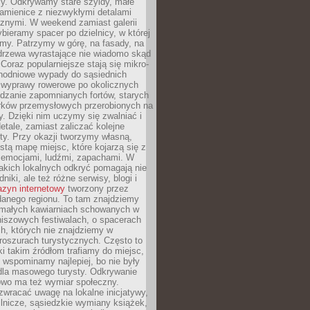
y. Odkrywamy stare szyldy, małe
amienice z niezwykłymi detalami
cznymi. W weekend zamiast galerii
bieramy spacer po dzielnicy, w której
my. Patrzymy w górę, na fasady, na
 drzewa wyrastające nie wiadomo skąd
Coraz popularniejsze stają się mikro-
dnodniowe wypady do sąsiednich
 wyprawy rowerowe po okolicznych
dzanie zapomnianych fortów, starych
rków przemysłowych przerobionych na
ry. Dzięki nim uczymy się zwalniać i
etale, zamiast zaliczać kolejne
isty. Przy okazji tworzymy własną,
stą mapę miejsc, które kojarzą się z
 emocjami, ludźmi, zapachami. W
akich lokalnych odkryć pomagają nie
niki, ale też różne serwisy, blogi i
zyn internetowy
tworzony przez
danego regionu. To tam znajdziemy
 małych kawiarniach schowanych w
niszowych festiwalach, o spacerach
h, których nie znajdziemy w
broszurach turystycznych. Często to
ki takim źródłom trafiamy do miejsc,
j wspominamy najlepiej, bo nie były
” dla masowego turysty. Odkrywanie
owo ma też wymiar społeczny.
wracać uwagę na lokalne inicjatywy,
ślnicze, sąsiedzkie wymiany książek,