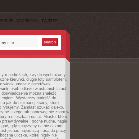
SCRIBE
FACEBOOK
TWITTER
my o podróżach, zwykle wyobrażamy
czne kierunki, długie loty samolotem,
ne widoki znane z pocztówek.
ele osób odkryło w ostatnich latach,
e doświadczenia można znaleźć
a rogiem. Wystarczy podejść do
ta jak do nieznanej krainy, której
o rysujemy. Zamiast szukać daleko,
ytać: czego tak naprawdę nie znam w
tórym mieszkam od lat. Miasto, które
 przewidywalne i trochę nudne, nagle
ągać, gdy spojrzymy na nie oczami
iast jechać najkrótszą trasą do pracy,
oczną uliczkę, której nigdy nie