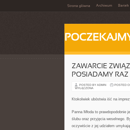
Archiwum
Bartek
Strona główna
POCZEKAJM
ZAWARCIE ZWIĄ
POSIADAMY RAZ 
POSTED BY ADMIN
POSTED ON
WYŁĄCZONA
Ktokolwiek ubóstwia iść na imprez
Panna Młoda to prawdopodobnie j
ślubu oraz przyjęcia weselnego. 
oczywiście z jej udziałem umykaj