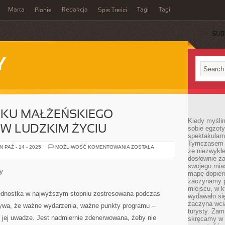
Marta
Redakcja
Tagi
Tagi
Płonie
Spis Treści
SUB
Y
ZKU MAŁŻEŃSKIEGO
Kiedy myśli
W LUDZKIM ŻYCIU
sobie egzoty
spektakular
Tymczasem wi
ZAWARCIE
 PAŹ - 14 - 2025
MOŻLIWOŚĆ KOMENTOWANIA
ZOSTAŁA
że niezwykł
ZWIĄZKU
MAŁŻEŃSKIEGO
dosłownie z
POSIADAMY
swojego mias
RAZ
y
mapę dopier
W
LUDZKIM
zaczynamy p
ŻYCIU
miejscu, w k
ednostka w najwyższym stopniu zestresowana podczas
wydawało się
zaczyna wci
Bywa, że ważne wydarzenia, ważne punkty programu –
turysty. Zam
ą jej uwadze. Jest nadmiernie zdenerwowana, żeby nie
skręcamy w b