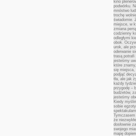
kino plener
podwórku. Na
mnóstwo lud
trochę wolnie
świadomie. Z
miejsce, w k
zmiana pers
codzienny ko
odległymi ki
obok. Oczywi
urok, ale p
oderwanie si
trasą potrafi
jesteśmy uwa
które znamy,
się miejsca,
podjąć decyz
tła, ale jak
każdy tydzie
przygodę – b
budżetów, z
jesteśmy obe
Kiedy myśli
sobie egzoty
spektakular
Tymczasem wi
że niezwykł
dosłownie z
swojego mias
mapę dopier