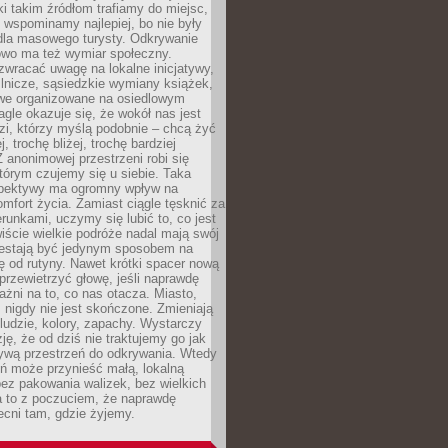
ki takim źródłom trafiamy do miejsc,
j wspominamy najlepiej, bo nie były
” dla masowego turysty. Odkrywanie
owo ma też wymiar społeczny.
wracać uwagę na lokalne inicjatywy,
ślnicze, sąsiedzkie wymiany książek,
owe organizowane na osiedlowym
gle okazuje się, że wokół nas jest
zi, którzy myślą podobnie – chcą żyć
j, trochę bliżej, trochę bardziej
 anonimowej przestrzeni robi się
tórym czujemy się u siebie. Taka
pektywy ma ogromny wpływ na
mfort życia. Zamiast ciągle tęsknić za
erunkami, uczymy się lubić to, co jest
ście wielkie podróże nadal mają swój
rzestają być jedynym sposobem na
ę od rutyny. Nawet krótki spacer nową
 przewietrzyć głowę, jeśli naprawdę
żni na to, co nas otacza. Miasto,
 nigdy nie jest skończone. Zmieniają
 ludzie, kolory, zapachy. Wystarczy
ję, że od dziś nie traktujemy go jak
 żywą przestrzeń do odkrywania. Wtedy
ń może przynieść małą, lokalną
ez pakowania walizek, bez wielkich
a to z poczuciem, że naprawdę
cni tam, gdzie żyjemy.