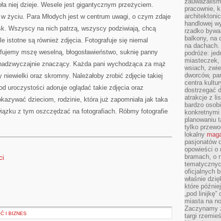
zauważaliśm
ła niej dzieje. Wesele jest gigantycznym przeżyciem.
pracownie, k
architektoni
az w życiu. Para Młodych jest w centrum uwagi, o czym zdaje
handlowej wy
sk. Wszyscy na nich patrzą, wszyscy podziwiają, chcą
rzadko bywa
balkony, na
 istotne są również zdjęcia. Fotografuje się niemal
na dachach. 
afujemy mszę weselną, błogosławieństwo, suknię panny
podróże: je
miasteczek,
est nadzwyczajnie znaczący. Każda pani wychodząca za mąż
wsiach, zwie
dworców, pa
 niewielki oraz skromny. Należałoby zrobić zdjęcie takiej
centra kultu
od uroczystości adoruje oglądać takie zdjęcia oraz
dostrzegać d
atrakcje z l
azywać dzieciom, rodzinie, która już zapomniała jak taka
bardzo osobi
iązku z tym oszczędzać na fotografiach. Róbmy fotografie
konkretnymi
planowaniu t
tylko przewod
lokalny
maga
pasjonatów 
opowieści o
bramach, o 
ci
tematycznyc
oficjalnych 
właśnie dzię
które późnie
„pod linijkę
miasta na n
Zaczynamy z
 I BIZNES
targi rzemie