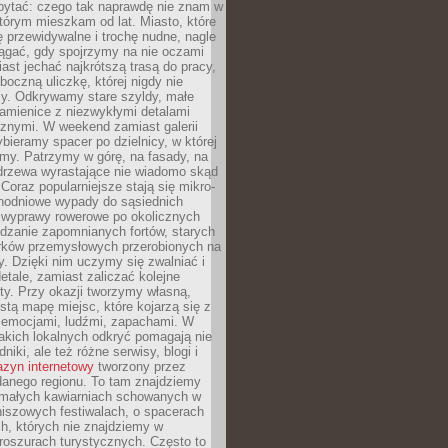
ytać: czego tak naprawdę nie znam w
tórym mieszkam od lat. Miasto, które
 przewidywalne i trochę nudne, nagle
ągać, gdy spojrzymy na nie oczami
iast jechać najkrótszą trasą do pracy,
oczną uliczkę, której nigdy nie
y. Odkrywamy stare szyldy, małe
amienice z niezwykłymi detalami
cznymi. W weekend zamiast galerii
bieramy spacer po dzielnicy, w której
my. Patrzymy w górę, na fasady, na
 drzewa wyrastające nie wiadomo skąd
Coraz popularniejsze stają się mikro-
dnodniowe wypady do sąsiednich
 wyprawy rowerowe po okolicznych
dzanie zapomnianych fortów, starych
rków przemysłowych przerobionych na
ry. Dzięki nim uczymy się zwalniać i
etale, zamiast zaliczać kolejne
isty. Przy okazji tworzymy własną,
stą mapę miejsc, które kojarzą się z
 emocjami, ludźmi, zapachami. W
akich lokalnych odkryć pomagają nie
niki, ale też różne serwisy, blogi i
zyn internetowy
tworzony przez
danego regionu. To tam znajdziemy
 małych kawiarniach schowanych w
niszowych festiwalach, o spacerach
h, których nie znajdziemy w
broszurach turystycznych. Często to