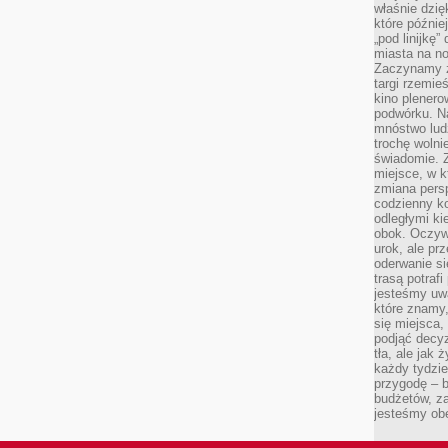
właśnie dzię
które późnie
„pod linijkę
miasta na n
Zaczynamy z
targi rzemie
kino plener
podwórku. Na
mnóstwo lud
trochę wolnie
świadomie. Z
miejsce, w k
zmiana pers
codzienny ko
odległymi ki
obok. Oczywi
urok, ale p
oderwanie si
trasą potrafi
jesteśmy uwa
które znamy,
się miejsca,
podjąć decyz
tła, ale jak
każdy tydzie
przygodę – b
budżetów, z
jesteśmy obe