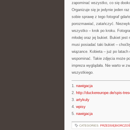
zapominać wszystko, co się dooko
Organizuje się je jedynie jeden r
sobie sprawę z tego fotograf gdań
porozmawiać, zatańczyć. Niezwykle
wszystko – krok po kroku. Fotogr
młodej oraz jej bukiet. Bukiet j
musi posiadać taki bukiet – choćby
wiązance. Kobieta – już po latach 
wspominać. Takie zdjęcia może pok
impreza wyglądała. Nie warto w zw
wszystkiego.
1.
nawigacja
2.
http://duckereurope.de/spis-tres
3.
artykuly
4.
wpisy
5.
nawigacja
CATEGORIES:
PRZEDSIĘBIORCZOŚĆ