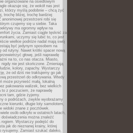
owe organizowane na osiedlowym
gle okazuje się, że wokół nas jest
zi, którzy myślą podobnie – chcą żyć
j, trochę bliżej, trochę bardziej
 anonimowej przestrzeni robi się
tórym czujemy się u siebie. Taka
pektywy ma ogromny wpływ na
mfort życia. Zamiast ciągle tęsknić za
erunkami, uczymy się lubić to, co jest
ście wielkie podróże nadal mają swój
rzestają być jedynym sposobem na
ę od rutyny. Nawet krótki spacer nową
 przewietrzyć głowę, jeśli naprawdę
żni na to, co nas otacza. Miasto,
 nigdy nie jest skończone. Zmieniają
 ludzie, kolory, zapachy. Wystarczy
ję, że od dziś nie traktujemy go jak
 żywą przestrzeń do odkrywania. Wtedy
ń może przynieść małą, lokalną
ez pakowania walizek, bez wielkich
a to z poczuciem, że naprawdę
cni tam, gdzie żyjemy.
my o podróżach, zwykle wyobrażamy
czne kierunki, długie loty samolotem,
ne widoki znane z pocztówek.
ele osób odkryło w ostatnich latach,
e doświadczenia można znaleźć
a rogiem. Wystarczy podejść do
ta jak do nieznanej krainy, której
o rysujemy. Zamiast szukać daleko,