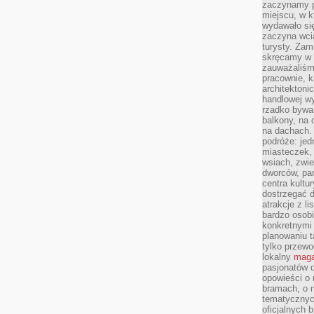
zaczynamy p
miejscu, w k
wydawało się
zaczyna wci
turysty. Zam
skręcamy w b
zauważaliśm
pracownie, k
architektoni
handlowej wy
rzadko bywa
balkony, na
na dachach. 
podróże: je
miasteczek,
wsiach, zwie
dworców, pa
centra kultu
dostrzegać d
atrakcje z l
bardzo osobi
konkretnymi
planowaniu t
tylko przewod
lokalny
maga
pasjonatów 
opowieści o
bramach, o 
tematycznyc
oficjalnych 