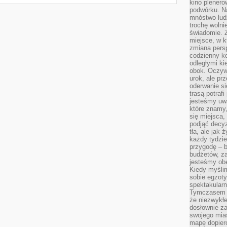
kino plener
podwórku. Na
mnóstwo lud
trochę wolnie
świadomie. Z
miejsce, w k
zmiana pers
codzienny ko
odległymi ki
obok. Oczywi
urok, ale p
oderwanie si
trasą potrafi
jesteśmy uwa
które znamy,
się miejsca,
podjąć decyz
tła, ale jak
każdy tydzie
przygodę – b
budżetów, z
jesteśmy obe
Kiedy myśli
sobie egzoty
spektakular
Tymczasem wi
że niezwykł
dosłownie z
swojego mias
mapę dopier