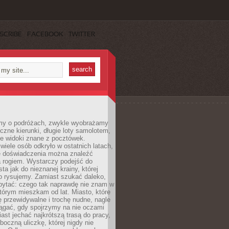
SCRIBE
FACEBOOK
TWITTER
my o podróżach, zwykle wyobrażamy
czne kierunki, długie loty samolotem,
ne widoki znane z pocztówek.
ele osób odkryło w ostatnich latach,
e doświadczenia można znaleźć
a rogiem. Wystarczy podejść do
ta jak do nieznanej krainy, której
o rysujemy. Zamiast szukać daleko,
ytać: czego tak naprawdę nie znam w
tórym mieszkam od lat. Miasto, które
 przewidywalne i trochę nudne, nagle
ągać, gdy spojrzymy na nie oczami
iast jechać najkrótszą trasą do pracy,
oczną uliczkę, której nigdy nie