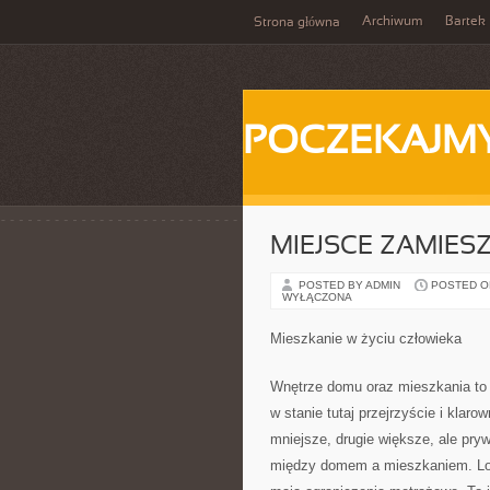
Archiwum
Bartek
Strona główna
POCZEKAJM
MIEJSCE ZAMIES
POSTED BY ADMIN
POSTED ON 
WYŁĄCZONA
Mieszkanie w życiu człowieka
Wnętrze domu oraz mieszkania to 
w stanie tutaj przejrzyście i kla
mniejsze, drugie większe, ale pry
między domem a mieszkaniem. Loka