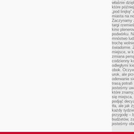
właśnie dzię
które późnie
„pod linijkę
miasta na n
Zaczynamy z
targi rzemie
kino plener
podwórku. Na
mnóstwo lud
trochę wolnie
świadomie. Z
miejsce, w k
zmiana pers
codzienny ko
odległymi ki
obok. Oczywi
urok, ale p
oderwanie si
trasą potrafi
jesteśmy uwa
które znamy,
się miejsca,
podjąć decyz
tła, ale jak
każdy tydzie
przygodę – b
budżetów, z
jesteśmy obe