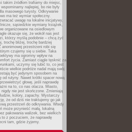
ki takim źródłom trafiamy do miejsc,
j wspominamy najlepiej, bo nie były
” dla masowego turysty. Odkrywanie
owo ma też wymiar społeczny.
wracać uwagę na lokalne inicjatywy,
ślnicze, sąsiedzkie wymiany książek,
owe organizowane na osiedlowym
gle okazuje się, że wokół nas jest
zi, którzy myślą podobnie – chcą żyć
j, trochę bliżej, trochę bardziej
 anonimowej przestrzeni robi się
tórym czujemy się u siebie. Taka
pektywy ma ogromny wpływ na
mfort życia. Zamiast ciągle tęsknić za
erunkami, uczymy się lubić to, co jest
ście wielkie podróże nadal mają swój
rzestają być jedynym sposobem na
ę od rutyny. Nawet krótki spacer nową
 przewietrzyć głowę, jeśli naprawdę
żni na to, co nas otacza. Miasto,
 nigdy nie jest skończone. Zmieniają
 ludzie, kolory, zapachy. Wystarczy
ję, że od dziś nie traktujemy go jak
 żywą przestrzeń do odkrywania. Wtedy
ń może przynieść małą, lokalną
ez pakowania walizek, bez wielkich
a to z poczuciem, że naprawdę
cni tam, gdzie żyjemy.