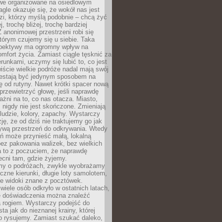
owe organizowane na osiedlowym
gle okazuje się, że wokół nas jest
zi, którzy myślą podobnie – chcą żyć
j, trochę bliżej, trochę bardziej
 anonimowej przestrzeni robi się
tórym czujemy się u siebie. Taka
pektywy ma ogromny wpływ na
mfort życia. Zamiast ciągle tęsknić za
erunkami, uczymy się lubić to, co jest
ście wielkie podróże nadal mają swój
rzestają być jedynym sposobem na
ę od rutyny. Nawet krótki spacer nową
 przewietrzyć głowę, jeśli naprawdę
żni na to, co nas otacza. Miasto,
 nigdy nie jest skończone. Zmieniają
 ludzie, kolory, zapachy. Wystarczy
ję, że od dziś nie traktujemy go jak
 żywą przestrzeń do odkrywania. Wtedy
ń może przynieść małą, lokalną
ez pakowania walizek, bez wielkich
a to z poczuciem, że naprawdę
cni tam, gdzie żyjemy.
my o podróżach, zwykle wyobrażamy
czne kierunki, długie loty samolotem,
ne widoki znane z pocztówek.
ele osób odkryło w ostatnich latach,
e doświadczenia można znaleźć
a rogiem. Wystarczy podejść do
ta jak do nieznanej krainy, której
o rysujemy. Zamiast szukać daleko,