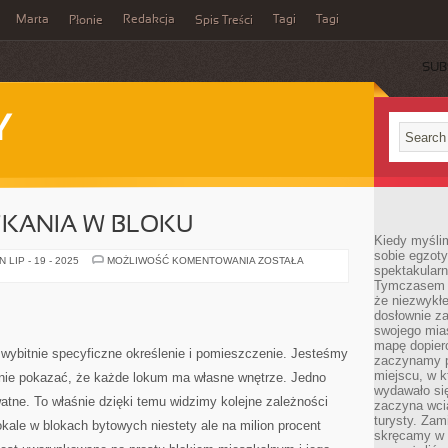
Marta
Redakcja
Tagi
Tagi
Płonie
Spis Treści
SUB
Y
ZKANIA W BLOKU
Kiedy myśli
sobie egzoty
MIEJSCE
LIP - 19 - 2025
MOŻLIWOŚĆ KOMENTOWANIA
ZOSTAŁA
spektakular
ZAMIESZKANIA
W
Tymczasem wi
BLOKU
że niezwykł
dosłownie z
swojego mias
mapę dopier
wybitnie specyficzne określenie i pomieszczenie. Jesteśmy
zaczynamy p
miejscu, w k
rownie pokazać, że każde lokum ma własne wnętrze. Jedno
wydawało się
watne. To właśnie dzięki temu widzimy kolejne zależności
zaczyna wci
turysty. Zam
le w blokach bytowych niestety ale na milion procent
skręcamy w b