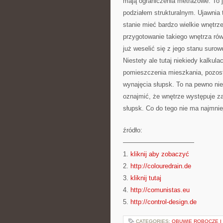
mają ograniczenia metrażowe. To 
podziałem strukturalnym. Ujawnia
stanie mieć bardzo wielkie wnętrz
przygotowanie takiego wnętrza ró
już weselić się z jego stanu suro
Niestety ale tutaj niekiedy kalkul
pomieszczenia mieszkania, pozost
wynajęcia słupsk. To na pewno nie
oznajmić, że wnętrze występuje z
słupsk. Co do tego nie ma najmnie
źródło:
———————————
1.
kliknij aby zobaczyć
2.
http://colouredrain.de
3.
kliknij tutaj
4.
http://comunistas.eu
5.
http://control-design.de
CATEGORIES:
OBUWIE ROBOCZE I