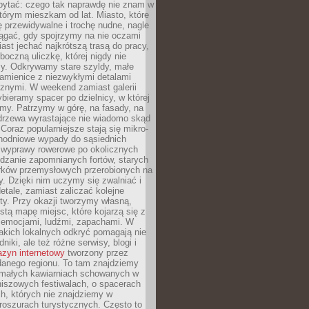
ytać: czego tak naprawdę nie znam w
tórym mieszkam od lat. Miasto, które
 przewidywalne i trochę nudne, nagle
ągać, gdy spojrzymy na nie oczami
iast jechać najkrótszą trasą do pracy,
oczną uliczkę, której nigdy nie
y. Odkrywamy stare szyldy, małe
amienice z niezwykłymi detalami
cznymi. W weekend zamiast galerii
bieramy spacer po dzielnicy, w której
my. Patrzymy w górę, na fasady, na
 drzewa wyrastające nie wiadomo skąd
Coraz popularniejsze stają się mikro-
dnodniowe wypady do sąsiednich
 wyprawy rowerowe po okolicznych
dzanie zapomnianych fortów, starych
rków przemysłowych przerobionych na
ry. Dzięki nim uczymy się zwalniać i
etale, zamiast zaliczać kolejne
isty. Przy okazji tworzymy własną,
stą mapę miejsc, które kojarzą się z
 emocjami, ludźmi, zapachami. W
akich lokalnych odkryć pomagają nie
niki, ale też różne serwisy, blogi i
zyn internetowy
tworzony przez
danego regionu. To tam znajdziemy
 małych kawiarniach schowanych w
niszowych festiwalach, o spacerach
h, których nie znajdziemy w
broszurach turystycznych. Często to