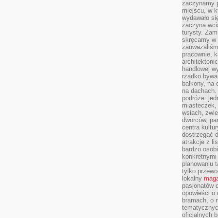
zaczynamy p
miejscu, w k
wydawało się
zaczyna wci
turysty. Zam
skręcamy w b
zauważaliśm
pracownie, k
architektoni
handlowej wy
rzadko bywa
balkony, na
na dachach. 
podróże: je
miasteczek,
wsiach, zwie
dworców, pa
centra kultu
dostrzegać d
atrakcje z l
bardzo osobi
konkretnymi
planowaniu t
tylko przewod
lokalny
maga
pasjonatów 
opowieści o
bramach, o 
tematycznyc
oficjalnych 