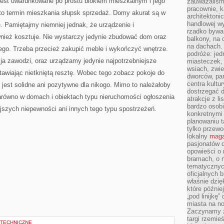
jest uwarunkowane po prostu blokiem mieszkalnym i jego
zauważaliśm
pracownie, k
 to termin mieszkania słupsk sprzedaż. Domy akurat są w
architektoni
handlowej wy
e. Pamiętajmy niemniej jednak, że urządzenie i
rzadko bywa
wnież kosztuje. Nie wystarczy jedynie zbudować dom oraz
balkony, na
na dachach. 
wego. Trzeba przecież zakupić meble i wykończyć wnętrze.
podróże: je
acja zawodzi, oraz urządzamy jedynie najpotrzebniejsze
miasteczek,
wsiach, zwie
awiając nietkniętą resztę. Wobec tego zobacz pokoje do
dworców, pa
centra kultu
 jest solidne ani pozytywne dla nikogo. Mimo to należałoby
dostrzegać d
arówno w domach i obiektach typu nieruchomości ogłoszenia
atrakcje z l
bardzo osobi
jszych niepewności ani innych tego typu spostrzeżeń.
konkretnymi
planowaniu t
tylko przewod
lokalny
maga
pasjonatów 
opowieści o
bramach, o 
tematycznyc
oficjalnych 
właśnie dzię
które późnie
„pod linijkę
miasta na n
Zaczynamy z
targi rzemie
 TECHNICZNE