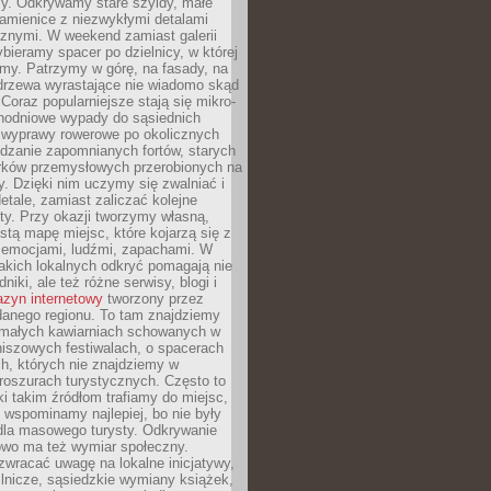
y. Odkrywamy stare szyldy, małe
amienice z niezwykłymi detalami
cznymi. W weekend zamiast galerii
bieramy spacer po dzielnicy, w której
my. Patrzymy w górę, na fasady, na
 drzewa wyrastające nie wiadomo skąd
Coraz popularniejsze stają się mikro-
dnodniowe wypady do sąsiednich
 wyprawy rowerowe po okolicznych
dzanie zapomnianych fortów, starych
rków przemysłowych przerobionych na
ry. Dzięki nim uczymy się zwalniać i
etale, zamiast zaliczać kolejne
isty. Przy okazji tworzymy własną,
stą mapę miejsc, które kojarzą się z
 emocjami, ludźmi, zapachami. W
akich lokalnych odkryć pomagają nie
niki, ale też różne serwisy, blogi i
zyn internetowy
tworzony przez
danego regionu. To tam znajdziemy
 małych kawiarniach schowanych w
niszowych festiwalach, o spacerach
h, których nie znajdziemy w
broszurach turystycznych. Często to
ki takim źródłom trafiamy do miejsc,
j wspominamy najlepiej, bo nie były
” dla masowego turysty. Odkrywanie
owo ma też wymiar społeczny.
wracać uwagę na lokalne inicjatywy,
ślnicze, sąsiedzkie wymiany książek,