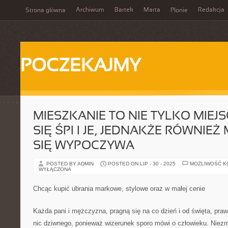
Archiwum
Bartek
Marta
Redakcja
Strona główna
Płonie
POCZEKAJMY
MIESZKANIE TO NIE TYLKO MIEJ
SIĘ ŚPI I JE, JEDNAKŻE RÓWNIEŻ 
SIĘ WYPOCZYWA
POSTED BY ADMIN
POSTED ON LIP - 30 - 2025
MOŻLIWOŚĆ 
WYŁĄCZONA
Chcąc kupić ubrania markowe, stylowe oraz w małej cenie
Każda pani i mężczyzna, pragną się na co dzień i od święta, praw
nic dziwnego, ponieważ wizerunek sporo mówi o człowieku. Niezmi