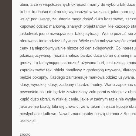
ubiór, a że w współczesnych okresach mamy do wyboru tak dużo 
to bez trudności można się wyposażyć w wdziania, jakie nam się
wziąć pod uwagę, że ubrania mogą dosyć dużo kosztować, szczegó
kupować odzież markową, znanych projektantów. Nie każdego stać 
jakkolwiek jedno rozwiązanie z takiej sytuacji. Wolno poznać się z
oferowana tania odzież używana. Wiele osób nabywa współcześni
ceny są nieporównywalnie niższe od cen sklepowych. Co interesu
odzieżą używaną, można znaleźć bardzo dużo ubrań o znanej marc
groszy. To fascynujące jak odzież używana hurt, jest dzisiaj znan
zaprojektować taki obiekt handlowy z garderobą używaną, dlatego
będzie pokupny. Każdego zainteresuje markowa odzież używana, 
klasy, wysokiej klasy, zadbany i bardzo modny. Warto zapoznać się
pewnością nikt nie będzie zawiedziony zakupami w sklepie z ub
kupić dużo ubrań, w niskiej cenie, jakie w żadnym razie nie wygl
jako że nie każdy lubi się chwalić, że w takim miejscu kupuje ubra
niesłychanie kultowe. Nawet znane osoby noszą ubrania z Second
wielbicieli.
źródło: