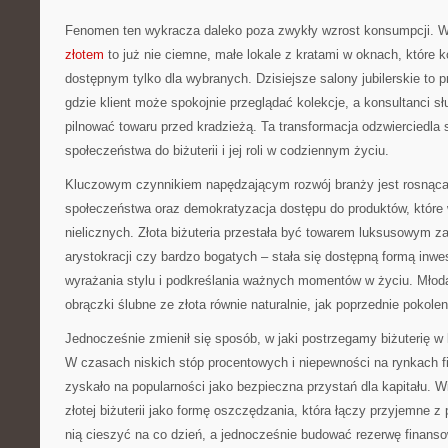
Fenomen ten wykracza daleko poza zwykły wzrost konsumpcji.
złotem
to już nie ciemne, małe lokale z kratami w oknach, które k
dostępnym tylko dla wybranych. Dzisiejsze salony jubilerskie to p
gdzie klient może spokojnie przeglądać kolekcje, a konsultanci 
pilnować towaru przed kradzieżą. Ta transformacja odzwierciedla
społeczeństwa do biżuterii i jej roli w codziennym życiu.
Kluczowym czynnikiem napędzającym rozwój branży jest rosnąca
społeczeństwa oraz demokratyzacja dostępu do produktów, które
nielicznych. Złota biżuteria przestała być towarem luksusowym 
arystokracji czy bardzo bogatych – stała się dostępną formą inw
wyrażania stylu i podkreślania ważnych momentów w życiu. Młod
obrączki ślubne ze złota równie naturalnie, jak poprzednie pokolen
Jednocześnie zmienił się sposób, w jaki postrzegamy biżuterię w
W czasach niskich stóp procentowych i niepewności na rynkach f
zyskało na popularności jako bezpieczna przystań dla kapitału. W
złotej biżuterii jako formę oszczędzania, która łączy przyjemne
nią cieszyć na co dzień, a jednocześnie budować rezerwę finans