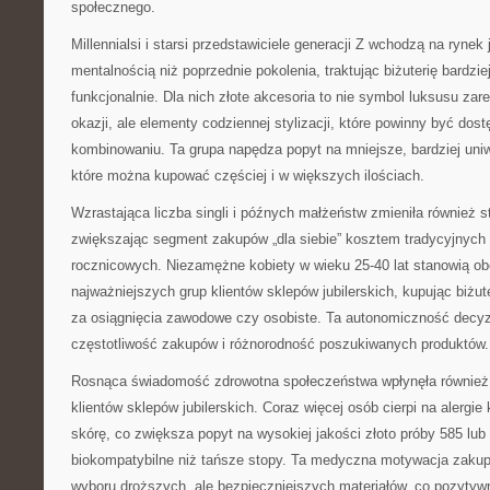
społecznego.
Millennialsi i starsi przedstawiciele generacji Z wchodzą na rynek j
mentalnością niż poprzednie pokolenia, traktując biżuterię bardzie
funkcjonalnie. Dla nich złote akcesoria to nie symbol luksusu za
okazji, ale elementy codziennej stylizacji, które powinny być dos
kombinowaniu. Ta grupa napędza popyt na mniejsze, bardziej uniwe
które można kupować częściej i w większych ilościach.
Wzrastająca liczba singli i późnych małżeństw zmieniła również st
zwiększając segment zakupów „dla siebie” kosztem tradycyjnych
rocznicowych. Niezamężne kobiety w wieku 25-40 lat stanowią ob
najważniejszych grup klientów sklepów jubilerskich, kupując biżute
za osiągnięcia zawodowe czy osobiste. Ta autonomiczność decy
częstotliwość zakupów i różnorodność poszukiwanych produktów.
Rosnąca świadomość zdrowotna społeczeństwa wpłynęła również 
klientów sklepów jubilerskich. Coraz więcej osób cierpi na alergi
skórę, co zwiększa popyt na wysokiej jakości złoto próby 585 lub 
biokompatybilne niż tańsze stopy. Ta medyczna motywacja zaku
wyboru droższych, ale bezpieczniejszych materiałów, co pozytyw