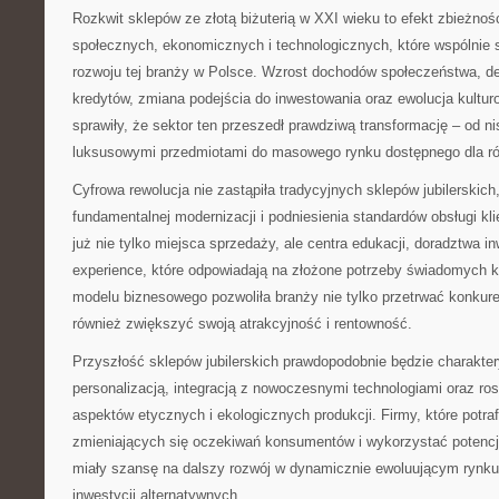
Rozkwit sklepów ze złotą biżuterią w XXI wieku to efekt zbieżnoś
społecznych, ekonomicznych i technologicznych, które wspólnie s
rozwoju tej branży w Polsce. Wzrost dochodów społeczeństwa, d
kredytów, zmiana podejścia do inwestowania oraz ewolucja kultur
sprawiły, że sektor ten przeszedł prawdziwą transformację – od 
luksusowymi przedmiotami do masowego rynku dostępnego dla ró
Cyfrowa rewolucja nie zastąpiła tradycyjnych sklepów jubilerskich,
fundamentalnej modernizacji i podniesienia standardów obsługi kl
już nie tylko miejsca sprzedaży, ale centra edukacji, doradztwa in
experience, które odpowiadają na złożone potrzeby świadomych 
modelu biznesowego pozwoliła branży nie tylko przetrwać konkur
również zwiększyć swoją atrakcyjność i rentowność.
Przyszłość sklepów jubilerskich prawdopodobnie będzie charakte
personalizacją, integracją z nowoczesnymi technologiami oraz 
aspektów etycznych i ekologicznych produkcji. Firmy, które potra
zmieniających się oczekiwań konsumentów i wykorzystać potencja
miały szansę na dalszy rozwój w dynamicznie ewoluującym rynku
inwestycji alternatywnych.