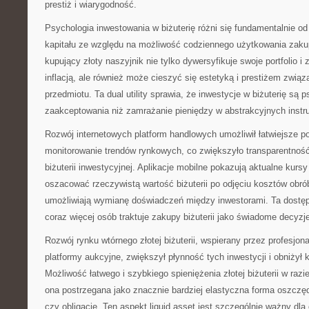
prestiż i wiarygodność.
Psychologia inwestowania w biżuterię różni się fundamentalnie o
kapitału ze względu na możliwość codziennego użytkowania zaku
kupujący złoty naszyjnik nie tylko dywersyfikuje swoje portfolio i
inflacją, ale również może cieszyć się estetyką i prestiżem zw
przedmiotu. Ta dual utility sprawia, że inwestycje w biżuterię są 
zaakceptowania niż zamrażanie pieniędzy w abstrakcyjnych inst
Rozwój internetowych platform handlowych umożliwił łatwiejsze p
monitorowanie trendów rynkowych, co zwiększyło transparentność
biżuterii inwestycyjnej. Aplikacje mobilne pokazują aktualne kursy
oszacować rzeczywistą wartość biżuterii po odjęciu kosztów obrób
umożliwiają wymianę doświadczeń między inwestorami. Ta dostępn
coraz więcej osób traktuje zakupy biżuterii jako świadome decyzj
Rozwój rynku wtórnego złotej biżuterii, wspierany przez profesjon
platformy aukcyjne, zwiększył płynność tych inwestycji i obniżył 
Możliwość łatwego i szybkiego spieniężenia złotej biżuterii w razie
ona postrzegana jako znacznie bardziej elastyczna forma oszczęd
czy obligacje. Ten aspekt liquid asset jest szczególnie ważny dla