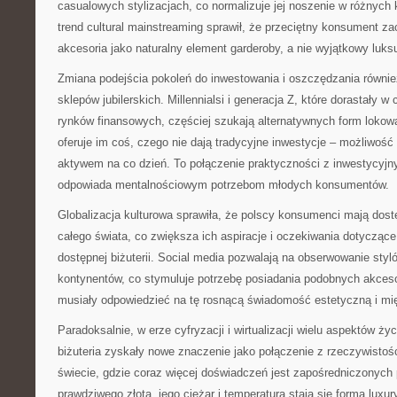
casualowych stylizacjach, co normalizuje jej noszenie w różnych
trend cultural mainstreaming sprawił, że przeciętny konsument za
akcesoria jako naturalny element garderoby, a nie wyjątkowy luks
Zmiana podejścia pokoleń do inwestowania i oszczędzania równie
sklepów jubilerskich. Millennialsi i generacja Z, które dorastały w
rynków finansowych, częściej szukają alternatywnych form lokowan
oferuje im coś, czego nie dają tradycyjne inwestycje – możliwość
aktywem na co dzień. To połączenie praktyczności z inwestycyjn
odpowiada mentalnościowym potrzebom młodych konsumentów.
Globalizacja kulturowa sprawiła, że polscy konsumenci mają dost
całego świata, co zwiększa ich aspiracje i oczekiwania dotyczące
dostępnej biżuterii. Social media pozwalają na obserwowanie styl
kontynentów, co stymuluje potrzebę posiadania podobnych akcesor
musiały odpowiedzieć na tę rosnącą świadomość estetyczną i mi
Paradoksalnie, w erze cyfryzacji i wirtualizacji wielu aspektów ży
biżuteria zyskały nowe znaczenie jako połączenie z rzeczywistośc
świecie, gdzie coraz więcej doświadczeń jest zapośredniczonych 
prawdziwego złota, jego ciężar i temperatura stają się formą luxu