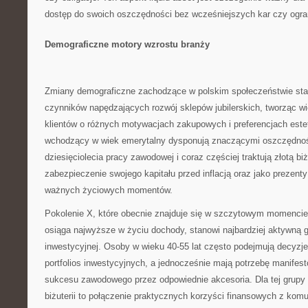
dostęp do swoich oszczędności bez wcześniejszych kar czy ogra
Demograficzne motory wzrostu branży
Zmiany demograficzne zachodzące w polskim społeczeństwie sta
czynników napędzających rozwój sklepów jubilerskich, tworząc w
klientów o różnych motywacjach zakupowych i preferencjach est
wchodzący w wiek emerytalny dysponują znaczącymi oszczędno
dziesięciolecia pracy zawodowej i coraz częściej traktują złotą bi
zabezpieczenie swojego kapitału przed inflacją oraz jako prezenty
ważnych życiowych momentów.
Pokolenie X, które obecnie znajduje się w szczytowym momencie 
osiąga najwyższe w życiu dochody, stanowi najbardziej aktywną 
inwestycyjnej. Osoby w wieku 40-55 lat często podejmują decyzje
portfolios inwestycyjnych, a jednocześnie mają potrzebę manifes
sukcesu zawodowego przez odpowiednie akcesoria. Dla tej grupy 
biżuterii to połączenie praktycznych korzyści finansowych z ko