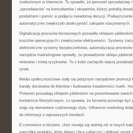
znalezionym w internecie. To sprawiło, że personel sprzedażowy 
„sprzedawców” na konsultantów i ekspertów, którzy potrafią dorad
produktami i pomóc w podjęciu świadomej decyzji. Podwyższenie
automatycznie zwiększyło atrakcyjność zakupów stacjonarnych.
Digitalizacja procesów biznesowych pozwoliła sklepom jubilerski
kosztów operacyjnych i zwiększenie efektywności. Systemy zarz
elektroniczne systemy bezpieczeństwa, automatyzacja procesów
narzędzia marketingowe sprawiły, że prowadzenie sklepu jubilerski
rentowne i mniej ryzykowne. To z kolei zachęciło więcej przedsię
rynek.
Media społecznościowe stały się potężnym narzędziem promocji b
kanały docierania do klientów i budowania świadomości marki. I
Pinterest pozwalają sklepom jubilerskim na prezentowanie swoic
kontekście lifestyle’owym, co sprawia, że biżuteria przestaje być
staje się elementem codziennego stylu. Influencer marketing do
do informacji o najnowszych trendach.
E-commerce w biżuterii, choć rozwija się wolniej niż w innych ka
specyfikę produktu, który klienci chcą zobaczyć i dotknąć przed