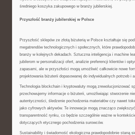
średniego koszyka zakupowego w branży jubilerskiej.
Przyszłość branży jubilerskiej w Polsce
Przyszłość sklepów ze złotą biżuterią w Polsce kształtuje się po
megatrendów technologicznych i społecznych, które prawdopodob
branży w kolejnych dekadach. Sztuczna inteligencja i machine le
jubilerom w personalizacji ofert, analizie preferencji klientów i op
zapasami, ale w przyszłości mogą umożliwić całkowicie nowe form
projektowania biżuterii dopasowanej do indywidualnych potrzeb i a
Technologia blockchain i kryptowaluty mogą zrewolucjonizować sp
przechowujemy informacje o biżuterii, umożliwiając stworzenie ni
autentyczności, śledzenie pochodzenia materiałów czy nawet tok
jako cyfrowych aktywów. Te innowacje mogą znacząco zwiększyć
transparentność rynku, co będzie szczególnie ważne w kontekś
dotyczących etycznego pochodzenia surowców.
Sustainability i świadomość ekologiczna prawdopodobnie staną s