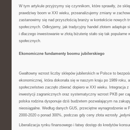
W tym artykule przyjrzymy się czynnikom, które sprawiły, że skle
prawdziwy boom w XXI wieku, przeanalizujemy zmiany w zachow
zastanowimy się nad przyszłością branży w kontekście nowych tr
społecznych. Odkryjemy, jak tradycyjny handel złotem adaptuje s
i dlaczego inwestowanie w złotą biżuterię stało się tak popularne
społecznych.
Ekonomiczne fundamenty boomu jubilerskiego
Gwałtowny wzrost liczby sklepów jubilerskich w Polsce to bezpośr
ekonomicznej, która dokonała się w naszym kraju po 1989 roku, a
społeczeństwo zaczęło zbierać dopiero w XXI wieku. Integracja z
inwestycji zagranicznych oraz systematyczny wzrost PKB per capi
polska rodzina dysponuje dziś budżetem pozwalającym na zakupy,
nieosiągalne. Według danych GUS, przeciętne wynagrodzenie w P
2000-2020 o ponad 300%, podczas gdy ceny złota wzrosły „jedyni
Liberalizacja rynku finansowego i łatwy dostęp do kredytów kon