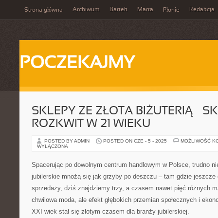
Archiwum
Bartek
Marta
Redakcja
Strona główna
Płonie
POCZEKAJMY
SKLEPY ZE ZŁOTA BIŻUTERIĄ – S
ROZKWIT W 21 WIEKU
POSTED BY ADMIN
POSTED ON CZE - 5 - 2025
MOŻLIWOŚĆ K
WYŁĄCZONA
Spacerując po dowolnym centrum handlowym w Polsce, trudno ni
jubilerskie mnożą się jak grzyby po deszczu – tam gdzie jeszcze
sprzedaży, dziś znajdziemy trzy, a czasem nawet pięć różnych m
chwilowa moda, ale efekt głębokich przemian społecznych i ekono
XXI wiek stał się złotym czasem dla branży jubilerskiej.