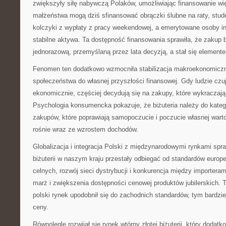
zwiększyły siłę nabywczą Polaków, umożliwiając finansowanie w
małżeństwa mogą dziś sfinansować obrączki ślubne na raty, stude
kolczyki z wypłaty z pracy weekendowej, a emerytowane osoby in
stabilne aktywa. Ta dostępność finansowania sprawiła, że zakup bi
jednorazową, przemyślaną przez lata decyzją, a stał się element
Fenomen ten dodatkowo wzmocniła stabilizacja makroekonomiczna
społeczeństwa do własnej przyszłości finansowej. Gdy ludzie czu
ekonomicznie, częściej decydują się na zakupy, które wykraczaj
Psychologia konsumencka pokazuje, że biżuteria należy do katego
zakupów, które poprawiają samopoczucie i poczucie własnej warto
rośnie wraz ze wzrostem dochodów.
Globalizacja i integracja Polski z międzynarodowymi rynkami spraw
biżuterii w naszym kraju przestały odbiegać od standardów europej
celnych, rozwój sieci dystrybucji i konkurencja między importera
marż i zwiększenia dostępności cenowej produktów jubilerskich. T
polski rynek upodobnił się do zachodnich standardów, tym bardzie
ceny.
Równolegle rozwijał się rynek wtórny złotej biżuterii, który dodatk