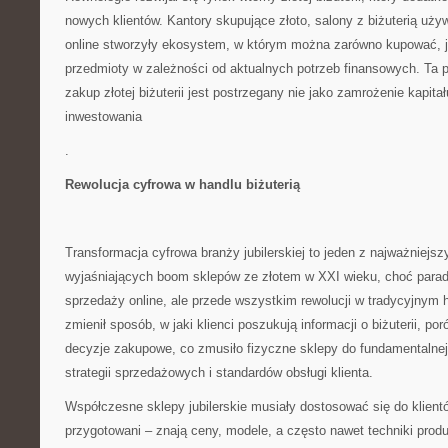
nowych klientów. Kantory skupujące złoto, salony z biżuterią uży
online stworzyły ekosystem, w którym można zarówno kupować, j
przedmioty w zależności od aktualnych potrzeb finansowych. Ta 
zakup złotej biżuterii jest postrzegany nie jako zamrożenie kapita
inwestowania
.
Rewolucja cyfrowa w handlu biżuterią
Transformacja cyfrowa branży jubilerskiej to jeden z najważniejs
wyjaśniających boom sklepów ze złotem w XXI wieku, choć parado
sprzedaży online, ale przede wszystkim rewolucji w tradycyjnym h
zmienił sposób, w jaki klienci poszukują informacji o biżuterii, po
decyzje zakupowe, co zmusiło fizyczne sklepy do fundamentalnej
strategii sprzedażowych i standardów obsługi klienta.
Współczesne sklepy jubilerskie musiały dostosować się do klient
przygotowani – znają ceny, modele, a często nawet techniki produ