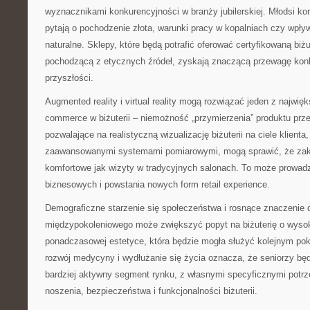
wyznacznikami konkurencyjności w branży jubilerskiej. Młodsi k
pytają o pochodzenie złota, warunki pracy w kopalniach czy wpły
naturalne. Sklepy, które będą potrafić oferować certyfikowaną biżu
pochodzącą z etycznych źródeł, zyskają znaczącą przewagę kon
przyszłości.
Augmented reality i virtual reality mogą rozwiązać jeden z najwi
commerce w biżuterii – niemożność „przymierzenia” produktu prz
pozwalające na realistyczną wizualizację biżuterii na ciele klienta
zaawansowanymi systemami pomiarowymi, mogą sprawić, że zakup
komfortowe jak wizyty w tradycyjnych salonach. To może prowadz
biznesowych i powstania nowych form retail experience.
Demograficzne starzenie się społeczeństwa i rosnące znaczenie 
międzypokoleniowego może zwiększyć popyt na biżuterię o wysoki
ponadczasowej estetyce, która będzie mogła służyć kolejnym po
rozwój medycyny i wydłużanie się życia oznacza, że seniorzy będ
bardziej aktywny segment rynku, z własnymi specyficznymi pot
noszenia, bezpieczeństwa i funkcjonalności biżuterii.