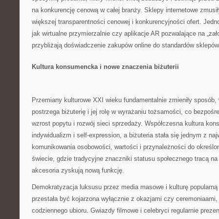
na konkurencję cenową w całej branży. Sklepy internetowe zmusił
większej transparentności cenowej i konkurencyjności ofert. Jedn
jak wirtualne przymierzalnie czy aplikacje AR pozwalające na „zało
przybliżają doświadczenie zakupów online do standardów sklepów
Kultura konsumencka i nowe znaczenia biżuterii
Przemiany kulturowe XXI wieku fundamentalnie zmieniły sposób, 
postrzega biżuterię i jej rolę w wyrażaniu tożsamości, co bezpośre
wzrost popytu i rozwój sieci sprzedaży. Współczesna kultura ko
indywidualizm i self-expression, a biżuteria stała się jednym z na
komunikowania osobowości, wartości i przynależności do określ
świecie, gdzie tradycyjne znaczniki statusu społecznego tracą na
akcesoria zyskują nową funkcję.
Demokratyzacja luksusu przez media masowe i kulturę popularną s
przestała być kojarzona wyłącznie z okazjami czy ceremoniaami,
codziennego ubioru. Gwiazdy filmowe i celebryci regularnie prezent