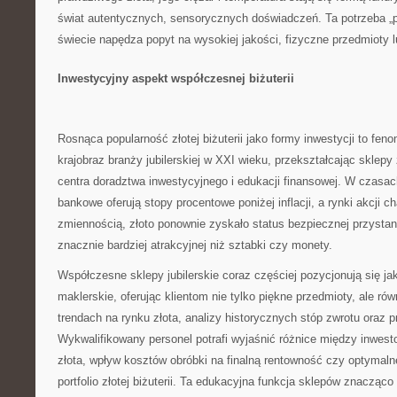
świat autentycznych, sensorycznych doświadczeń. Ta potrzeba „
świecie napędza popyt na wysokiej jakości, fizyczne przedmioty 
Inwestycyjny aspekt współczesnej biżuterii
Rosnąca popularność złotej biżuterii jako formy inwestycji to feno
krajobraz branży jubilerskiej w XXI wieku, przekształcając sklep
centra doradztwa inwestycyjnego i edukacji finansowej. W czasac
bankowe oferują stopy procentowe poniżej inflacji, a rynki akcji c
zmiennością, złoto ponownie zyskało status bezpiecznej przystani 
znacznie bardziej atrakcyjnej niż sztabki czy monety.
Współczesne sklepy jubilerskie coraz częściej pozycjonują się j
maklerskie, oferując klientom nie tylko piękne przedmioty, ale rów
trendach na rynku złota, analizy historycznych stóp zwrotu oraz 
Wykwalifikowany personel potrafi wyjaśnić różnice między inwes
złota, wpływ kosztów obróbki na finalną rentowność czy optymaln
portfolio złotej biżuterii. Ta edukacyjna funkcja sklepów znacząco