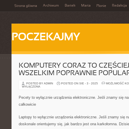
Archiwum
Bartek
Marta
Redakcja
Strona główna
Płonie
POCZEKAJMY
KOMPUTERY CORAZ TO CZĘŚCIEJ
WSZELKIM POPRAWNIE POPULA
POSTED BY ADMIN
POSTED ON SIE - 3 - 2025
MOŻLIWOŚĆ K
WYŁĄCZONA
Pecety to wyłącznie urządzenia elektroniczne. Jeśli znamy się 
całkowicie
Laptopy to wyłącznie urządzenia elektroniczne. Jeśli znamy się
doskonale orientujemy się, jak bardzo jest ona karkołomna. Dzisie