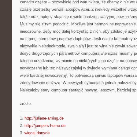
zanadto często – oczywiście pod warunkiem, że dbamy o nie we
czasie przetestuj Serwis laptopów Acer. Z niekiedy wszelkie urzą
także oraz laptopy stają się o wiele bardziej awaryjne, powinniśmy
Musimy się z tym pogodzić. Możliwe jest harmonijne naprawianie 
nieodzowne, żeby móc dalej korzystać z nich, aby zdołać je uż
na stronę internetową naprawa laptopów. Jeśli nasze komputery r
niezwykle niejednokrotnie, zwalniają i jest to wina nie zawirusowa
dosyć drugorzędnych parametrów komputera wtenczas musimy p
takiego urządzenia, wymianie co niektórych jego części na popraw
nowoczesne lub też najzwyczajniej w świecie wymiana całego opr
wiele bardziej nowoczesny. To potwierdza serwis laptopów warsza
zdecydowanie droższa. W pewnych sytuacjach jednak należałoby 
Należałoby stary komputer zastąpić nowym, lepszym, bardziej s
źródło:
———————————
1.
http://juliane-arning.de
2.
http://jumpers-home.de
3.
więcej danych