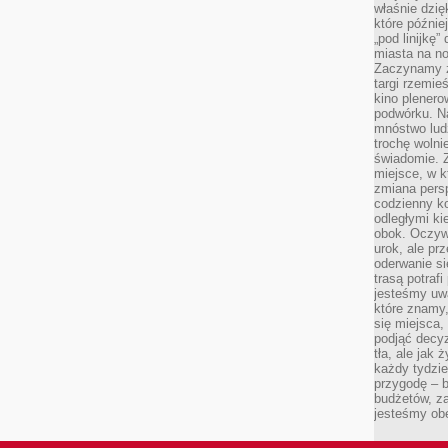
właśnie dzię
które późnie
„pod linijkę
miasta na n
Zaczynamy z
targi rzemie
kino plener
podwórku. Na
mnóstwo lud
trochę wolnie
świadomie. Z
miejsce, w k
zmiana pers
codzienny ko
odległymi ki
obok. Oczywi
urok, ale p
oderwanie si
trasą potrafi
jesteśmy uwa
które znamy,
się miejsca,
podjąć decyz
tła, ale jak
każdy tydzie
przygodę – b
budżetów, z
jesteśmy obe