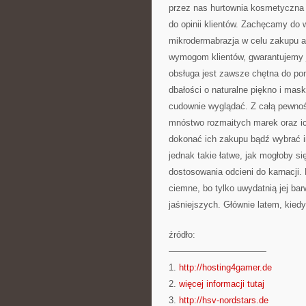
przez nas hurtownia kosmetyczna 
do opinii klientów. Zachęcamy do 
mikrodermabrazja w celu zakupu a
wymogom klientów, gwarantujemy j
obsługa jest zawsze chętna do po
dbałości o naturalne piękno i mask
cudownie wyglądać. Z całą pewnoś
mnóstwo rozmaitych marek oraz ic
dokonać ich zakupu bądź wybrać inn
jednak takie łatwe, jak mogłoby 
dostosowania odcieni do karnacji
ciemne, bo tylko uwydatnią jej b
jaśniejszych. Głównie latem, kied
źródło:
———————————
1.
http://hosting4gamer.de
2.
więcej informacji tutaj
3.
http://hsv-nordstars.de