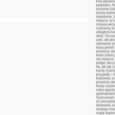
kino plener
podwórku. Na
mnóstwo lud
trochę wolnie
świadomie. Z
miejsce, w k
zmiana pers
codzienny ko
odległymi ki
obok. Oczywi
urok, ale p
oderwanie si
trasą potrafi
jesteśmy uwa
które znamy,
się miejsca,
podjąć decyz
tła, ale jak
każdy tydzie
przygodę – b
budżetów, z
jesteśmy obe
Kiedy myśli
sobie egzoty
spektakular
Tymczasem wi
że niezwykł
dosłownie z
swojego mias
mapę dopier