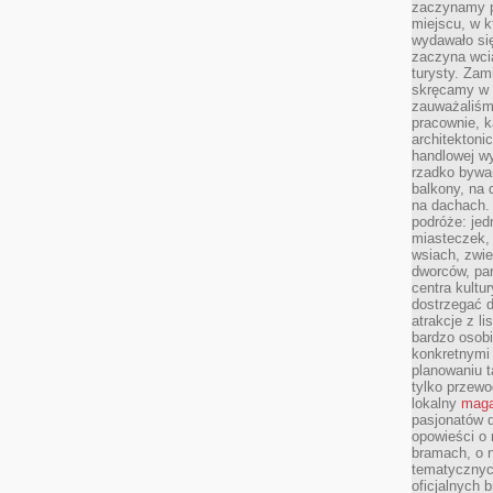
zaczynamy p
miejscu, w k
wydawało się
zaczyna wci
turysty. Zam
skręcamy w b
zauważaliśm
pracownie, k
architektoni
handlowej wy
rzadko bywa
balkony, na
na dachach. 
podróże: je
miasteczek,
wsiach, zwie
dworców, pa
centra kultu
dostrzegać d
atrakcje z l
bardzo osobi
konkretnymi
planowaniu t
tylko przewod
lokalny
maga
pasjonatów 
opowieści o
bramach, o 
tematycznyc
oficjalnych 