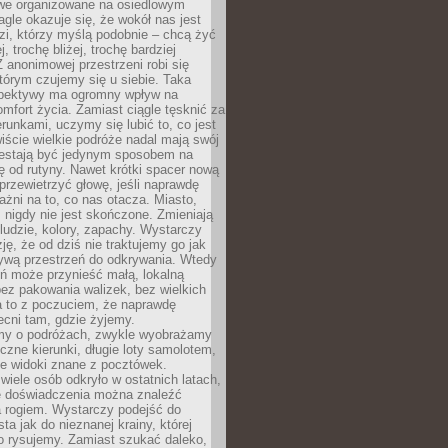
owe organizowane na osiedlowym
gle okazuje się, że wokół nas jest
zi, którzy myślą podobnie – chcą żyć
j, trochę bliżej, trochę bardziej
 anonimowej przestrzeni robi się
tórym czujemy się u siebie. Taka
pektywy ma ogromny wpływ na
mfort życia. Zamiast ciągle tęsknić za
erunkami, uczymy się lubić to, co jest
ście wielkie podróże nadal mają swój
rzestają być jedynym sposobem na
ę od rutyny. Nawet krótki spacer nową
 przewietrzyć głowę, jeśli naprawdę
żni na to, co nas otacza. Miasto,
 nigdy nie jest skończone. Zmieniają
 ludzie, kolory, zapachy. Wystarczy
ję, że od dziś nie traktujemy go jak
 żywą przestrzeń do odkrywania. Wtedy
ń może przynieść małą, lokalną
ez pakowania walizek, bez wielkich
a to z poczuciem, że naprawdę
cni tam, gdzie żyjemy.
my o podróżach, zwykle wyobrażamy
czne kierunki, długie loty samolotem,
ne widoki znane z pocztówek.
ele osób odkryło w ostatnich latach,
e doświadczenia można znaleźć
a rogiem. Wystarczy podejść do
ta jak do nieznanej krainy, której
o rysujemy. Zamiast szukać daleko,