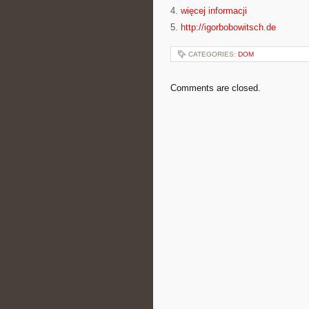
4.
więcej informacji
5.
http://igorbobowitsch.de
CATEGORIES:
DOM
Comments are closed.