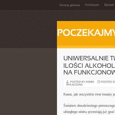
Archiwum
Bartek
Strona główna
POCZEKAJM
UNIWERSALNIE TW
ILOŚCI ALKOHO
NA FUNKCJONOW
POSTED BY ADMIN
POSTED ON 
WYŁĄCZONA
Kawa, jak wszystkie inne towary j
Światem dwudziestego pierwszego 
ubiegłego wieku przestają już gra