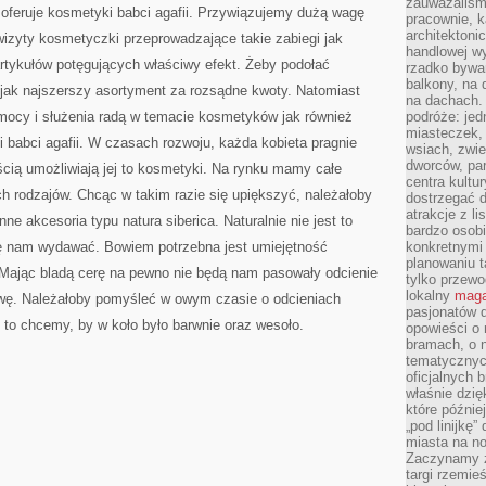
zauważaliśm
ORGANIZMU
oferuje kosmetyki babci agafii. Przywiązujemy dużą wagę
pracownie, k
architektoni
wizyty kosmetyczki przeprowadzające takie zabiegi jak
handlowej wy
rtykułów potęgujących właściwy efekt. Żeby podołać
rzadko bywa
balkony, na
ak najszerszy asortyment za rozsądne kwoty. Natomiast
na dachach. 
mocy i służenia radą w temacie kosmetyków jak również
podróże: je
miasteczek,
i babci agafii. W czasach rozwoju, każda kobieta pragnie
wsiach, zwie
dworców, pa
cią umożliwiają jej to kosmetyki. Na rynku mamy całe
centra kultu
h rodzajów. Chcąc w takim razie się upiększyć, należałoby
dostrzegać d
atrakcje z l
e akcesoria typu natura siberica. Naturalnie nie jest to
bardzo osobi
się nam wydawać. Bowiem potrzebna jest umiejętność
konkretnymi
planowaniu t
. Mając bladą cerę na pewno nie będą nam pasowały odcienie
tylko przewod
lokalny
maga
arwę. Należałoby pomyśleć w owym czasie o odcieniach
pasjonatów 
y to chcemy, by w koło było barwnie oraz wesoło.
opowieści o
bramach, o 
tematycznyc
oficjalnych 
właśnie dzię
które późnie
„pod linijkę
miasta na n
Zaczynamy z
targi rzemie