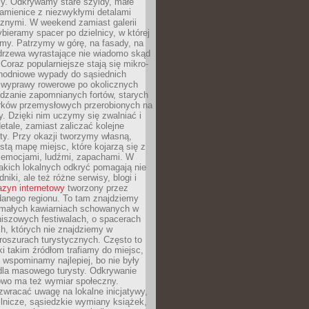
y. Odkrywamy stare szyldy, małe
amienice z niezwykłymi detalami
cznymi. W weekend zamiast galerii
bieramy spacer po dzielnicy, w której
my. Patrzymy w górę, na fasady, na
 drzewa wyrastające nie wiadomo skąd
Coraz popularniejsze stają się mikro-
dnodniowe wypady do sąsiednich
 wyprawy rowerowe po okolicznych
dzanie zapomnianych fortów, starych
rków przemysłowych przerobionych na
ry. Dzięki nim uczymy się zwalniać i
etale, zamiast zaliczać kolejne
isty. Przy okazji tworzymy własną,
stą mapę miejsc, które kojarzą się z
 emocjami, ludźmi, zapachami. W
akich lokalnych odkryć pomagają nie
niki, ale też różne serwisy, blogi i
zyn internetowy
tworzony przez
danego regionu. To tam znajdziemy
 małych kawiarniach schowanych w
niszowych festiwalach, o spacerach
h, których nie znajdziemy w
broszurach turystycznych. Często to
ki takim źródłom trafiamy do miejsc,
j wspominamy najlepiej, bo nie były
” dla masowego turysty. Odkrywanie
owo ma też wymiar społeczny.
wracać uwagę na lokalne inicjatywy,
ślnicze, sąsiedzkie wymiany książek,