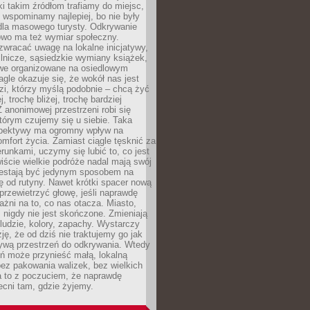
ki takim źródłom trafiamy do miejsc,
j wspominamy najlepiej, bo nie były
” dla masowego turysty. Odkrywanie
owo ma też wymiar społeczny.
wracać uwagę na lokalne inicjatywy,
ślnicze, sąsiedzkie wymiany książek,
owe organizowane na osiedlowym
gle okazuje się, że wokół nas jest
zi, którzy myślą podobnie – chcą żyć
j, trochę bliżej, trochę bardziej
 anonimowej przestrzeni robi się
tórym czujemy się u siebie. Taka
pektywy ma ogromny wpływ na
mfort życia. Zamiast ciągle tęsknić za
erunkami, uczymy się lubić to, co jest
ście wielkie podróże nadal mają swój
rzestają być jedynym sposobem na
ę od rutyny. Nawet krótki spacer nową
 przewietrzyć głowę, jeśli naprawdę
żni na to, co nas otacza. Miasto,
 nigdy nie jest skończone. Zmieniają
 ludzie, kolory, zapachy. Wystarczy
ję, że od dziś nie traktujemy go jak
 żywą przestrzeń do odkrywania. Wtedy
ń może przynieść małą, lokalną
ez pakowania walizek, bez wielkich
a to z poczuciem, że naprawdę
cni tam, gdzie żyjemy.