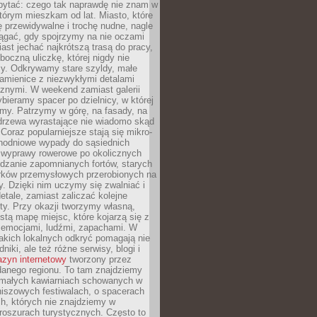
ytać: czego tak naprawdę nie znam w
tórym mieszkam od lat. Miasto, które
 przewidywalne i trochę nudne, nagle
ągać, gdy spojrzymy na nie oczami
iast jechać najkrótszą trasą do pracy,
oczną uliczkę, której nigdy nie
y. Odkrywamy stare szyldy, małe
amienice z niezwykłymi detalami
cznymi. W weekend zamiast galerii
bieramy spacer po dzielnicy, w której
my. Patrzymy w górę, na fasady, na
 drzewa wyrastające nie wiadomo skąd
Coraz popularniejsze stają się mikro-
dnodniowe wypady do sąsiednich
 wyprawy rowerowe po okolicznych
dzanie zapomnianych fortów, starych
rków przemysłowych przerobionych na
ry. Dzięki nim uczymy się zwalniać i
etale, zamiast zaliczać kolejne
isty. Przy okazji tworzymy własną,
stą mapę miejsc, które kojarzą się z
 emocjami, ludźmi, zapachami. W
akich lokalnych odkryć pomagają nie
niki, ale też różne serwisy, blogi i
zyn internetowy
tworzony przez
danego regionu. To tam znajdziemy
 małych kawiarniach schowanych w
niszowych festiwalach, o spacerach
h, których nie znajdziemy w
broszurach turystycznych. Często to