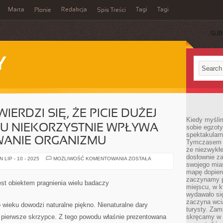
Marta
Redakcja
Tagi
Tagi
Płonie
Spis Treści
SUB
Y
IERDZI SIĘ, ŻE PICIE DUŻEJ
Kiedy myśli
LU NIEKORZYSTNIE WPŁYWA
sobie egzoty
spektakular
ANIE ORGANIZMU
Tymczasem wi
że niezwykł
dosłownie z
UNIWERSALNIE
LIP - 10 - 2025
MOŻLIWOŚĆ KOMENTOWANIA
ZOSTAŁA
TWIERDZI
swojego mias
SIĘ,
mapę dopier
ŻE
zaczynamy p
PICIE
est obiektem pragnienia wielu badaczy
DUŻEJ
miejscu, w k
ILOŚCI
wydawało się
ALKOHOLU
zaczyna wci
NIEKORZYSTNIE
wieku dowodzi naturalne piękno. Nienaturalne dary
WPŁYWA
turysty. Zam
NA
ć pierwsze skrzypce. Z tego powodu właśnie prezentowana
skręcamy w b
FUNKCJONOWANIE