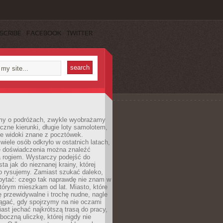
SCRIBE
FACEBOOK
TWITTER
my o podróżach, zwykle wyobrażamy
czne kierunki, długie loty samolotem,
ne widoki znane z pocztówek.
ele osób odkryło w ostatnich latach,
e doświadczenia można znaleźć
a rogiem. Wystarczy podejść do
ta jak do nieznanej krainy, której
o rysujemy. Zamiast szukać daleko,
ytać: czego tak naprawdę nie znam w
tórym mieszkam od lat. Miasto, które
 przewidywalne i trochę nudne, nagle
ągać, gdy spojrzymy na nie oczami
iast jechać najkrótszą trasą do pracy,
oczną uliczkę, której nigdy nie