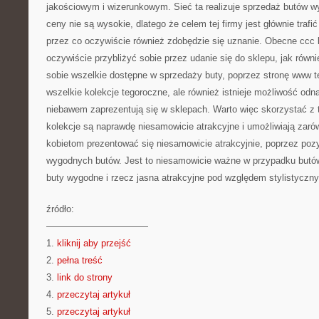
jakościowym i wizerunkowym. Sieć ta realizuje sprzedaż butów wy
ceny nie są wysokie, dlatego że celem tej firmy jest głównie trafi
przez co oczywiście również zdobędzie się uznanie. Obecne ccc k
oczywiście przybliżyć sobie przez udanie się do sklepu, jak równ
sobie wszelkie dostępne w sprzedaży buty, poprzez stronę www t
wszelkie kolekcje tegoroczne, ale również istnieje możliwość odna
niebawem zaprezentują się w sklepach. Warto więc skorzystać z t
kolekcje są naprawdę niesamowicie atrakcyjne i umożliwiają zar
kobietom prezentować się niesamowicie atrakcyjnie, poprzez pozy
wygodnych butów. Jest to niesamowicie ważne w przypadku butów,
buty wygodne i rzecz jasna atrakcyjne pod względem stylistyczn
źródło:
———————————
1.
kliknij aby przejść
2.
pełna treść
3.
link do strony
4.
przeczytaj artykuł
5.
przeczytaj artykuł