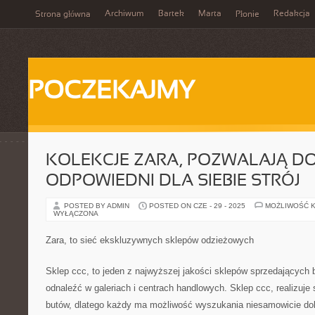
Archiwum
Bartek
Marta
Redakcja
Strona główna
Płonie
POCZEKAJMY
KOLEKCJE ZARA, POZWALAJĄ D
ODPOWIEDNI DLA SIEBIE STRÓJ
POSTED BY ADMIN
POSTED ON CZE - 29 - 2025
MOŻLIWOŚĆ 
WYŁĄCZONA
Zara, to sieć ekskluzywnych sklepów odzieżowych
Sklep ccc, to jeden z najwyższej jakości sklepów sprzedających b
odnaleźć w galeriach i centrach handlowych. Sklep ccc, realizuj
butów, dlatego każdy ma możliwość wyszukania niesamowicie d