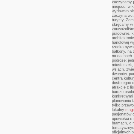
zaczynamy p
miejscu, w k
wydawało się
zaczyna wci
turysty. Zam
skręcamy w b
zauważaliśm
pracownie, k
architektoni
handlowej wy
rzadko bywa
balkony, na
na dachach. 
podróże: je
miasteczek,
wsiach, zwie
dworców, pa
centra kultu
dostrzegać d
atrakcje z l
bardzo osobi
konkretnymi
planowaniu t
tylko przewod
lokalny
maga
pasjonatów 
opowieści o
bramach, o 
tematycznyc
oficjalnych 