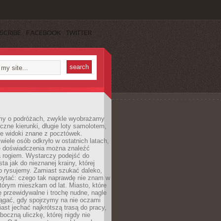
SCRIBE
FACEBOOK
TWITTER
my o podróżach, zwykle wyobrażamy
czne kierunki, długie loty samolotem,
ne widoki znane z pocztówek.
ele osób odkryło w ostatnich latach,
e doświadczenia można znaleźć
a rogiem. Wystarczy podejść do
ta jak do nieznanej krainy, której
o rysujemy. Zamiast szukać daleko,
ytać: czego tak naprawdę nie znam w
tórym mieszkam od lat. Miasto, które
 przewidywalne i trochę nudne, nagle
ągać, gdy spojrzymy na nie oczami
iast jechać najkrótszą trasą do pracy,
oczną uliczkę, której nigdy nie