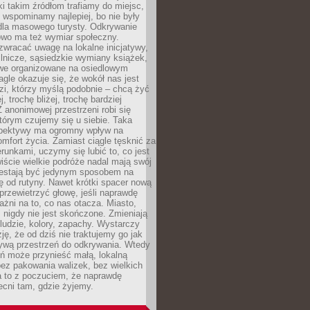
ki takim źródłom trafiamy do miejsc,
j wspominamy najlepiej, bo nie były
” dla masowego turysty. Odkrywanie
owo ma też wymiar społeczny.
wracać uwagę na lokalne inicjatywy,
ślnicze, sąsiedzkie wymiany książek,
owe organizowane na osiedlowym
gle okazuje się, że wokół nas jest
zi, którzy myślą podobnie – chcą żyć
j, trochę bliżej, trochę bardziej
 anonimowej przestrzeni robi się
tórym czujemy się u siebie. Taka
pektywy ma ogromny wpływ na
mfort życia. Zamiast ciągle tęsknić za
erunkami, uczymy się lubić to, co jest
ście wielkie podróże nadal mają swój
rzestają być jedynym sposobem na
ę od rutyny. Nawet krótki spacer nową
 przewietrzyć głowę, jeśli naprawdę
żni na to, co nas otacza. Miasto,
 nigdy nie jest skończone. Zmieniają
 ludzie, kolory, zapachy. Wystarczy
ję, że od dziś nie traktujemy go jak
 żywą przestrzeń do odkrywania. Wtedy
ń może przynieść małą, lokalną
ez pakowania walizek, bez wielkich
a to z poczuciem, że naprawdę
cni tam, gdzie żyjemy.