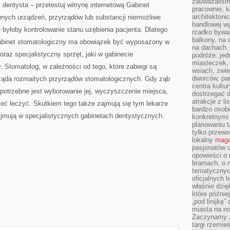
zauważaliśm
entysta – przetestuj witrynę internetową Gabinet
pracownie, k
architektoni
nych urządzeń, przyrządów lub substancji niemożliwe
handlowej wy
 byłoby kontrolowanie stanu uzębienia pacjenta. Dlatego
rzadko bywa
balkony, na
gabinet stomatologiczny ma obowiązek być wyposażony w
na dachach. 
oraz specjalistyczny sprzęt, jaki w gabinecie
podróże: je
miasteczek,
 Stomatolog, w zależności od tego, które zabiegi są
wsiach, zwie
dworców, pa
żąda rozmaitych przyrządów stomatologicznych. Gdy ząb
centra kultu
potrzebne jest wyborowanie jej, wyczyszczenie miejsca,
dostrzegać d
atrakcje z l
eć leczyć. Skutkiem tego także zajmują się tym lekarze
bardzo osobi
yjmują w specjalistycznych gabinetach dentystycznych.
konkretnymi
planowaniu t
tylko przewod
lokalny
maga
pasjonatów 
opowieści o
bramach, o 
tematycznyc
oficjalnych 
właśnie dzię
które późnie
„pod linijkę
miasta na n
Zaczynamy z
targi rzemie