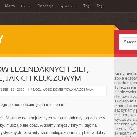
Marta
Redakcja
Tagi
Tagi
Płonie
Spis Treści
SUB
Y
W LEGENDARNYCH DIET,
Kiedy myśli
E, JAKICH KLUCZOWYM
sobie egzoty
spektakular
Tymczasem wi
WŚRÓD
SIE - 15 - 2025
MOŻLIWOŚĆ KOMENTOWANIA
ZOSTAŁA
że niezwykł
RODZAJÓW
LEGENDARNYCH
dosłownie z
DIET,
swojego mias
WYSTĘPUJĄ
ego pomoc obecnie jest niezmiernie
mapę dopier
TAKIE,
JAKICH
zaczynamy p
KLUCZOWYM
miejscu, w k
. Nawet w tych najniższych są stomatolodzy, są gabinety
wydawało się
zaczyna wci
ęby, muszą o nie dbać. A dbamy między innymi idąc na
turysty. Zam
ntystycznych. Gabinety stomatologiczne muszą być w dobry
skręcamy w b