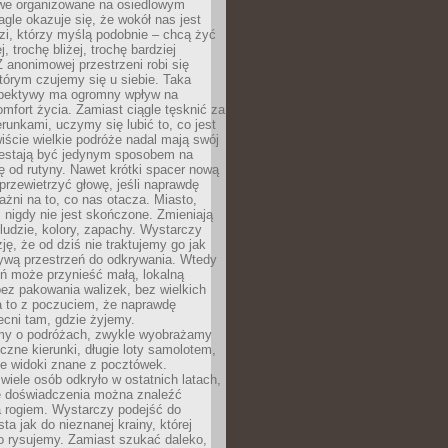
owe organizowane na osiedlowym
gle okazuje się, że wokół nas jest
zi, którzy myślą podobnie – chcą żyć
j, trochę bliżej, trochę bardziej
 anonimowej przestrzeni robi się
tórym czujemy się u siebie. Taka
pektywy ma ogromny wpływ na
mfort życia. Zamiast ciągle tęsknić za
erunkami, uczymy się lubić to, co jest
ście wielkie podróże nadal mają swój
rzestają być jedynym sposobem na
ę od rutyny. Nawet krótki spacer nową
 przewietrzyć głowę, jeśli naprawdę
żni na to, co nas otacza. Miasto,
 nigdy nie jest skończone. Zmieniają
 ludzie, kolory, zapachy. Wystarczy
ję, że od dziś nie traktujemy go jak
 żywą przestrzeń do odkrywania. Wtedy
ń może przynieść małą, lokalną
ez pakowania walizek, bez wielkich
a to z poczuciem, że naprawdę
cni tam, gdzie żyjemy.
my o podróżach, zwykle wyobrażamy
czne kierunki, długie loty samolotem,
ne widoki znane z pocztówek.
ele osób odkryło w ostatnich latach,
e doświadczenia można znaleźć
a rogiem. Wystarczy podejść do
ta jak do nieznanej krainy, której
o rysujemy. Zamiast szukać daleko,