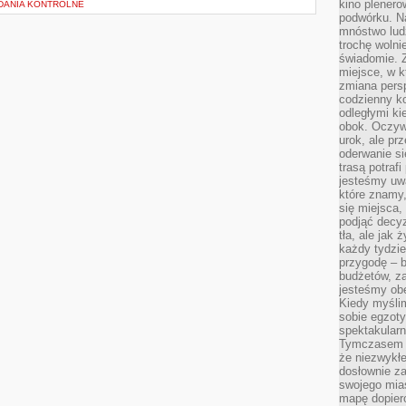
kino plener
ADANIA KONTROLNE
podwórku. Na
mnóstwo lud
trochę wolnie
świadomie. Z
miejsce, w k
zmiana pers
codzienny ko
odległymi ki
obok. Oczywi
urok, ale p
oderwanie si
trasą potrafi
jesteśmy uwa
które znamy,
się miejsca,
podjąć decyz
tła, ale jak
każdy tydzie
przygodę – b
budżetów, z
jesteśmy obe
Kiedy myśli
sobie egzoty
spektakular
Tymczasem wi
że niezwykł
dosłownie z
swojego mias
mapę dopier