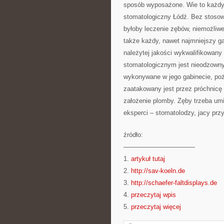
sposób wyposażone. Wie to każdy d
stomatologiczny Łódź. Bez stosow
byłoby leczenie zębów, niemożliwe
także każdy, nawet najmniejszy 
należytej jakości wykwalifikowany 
stomatologicznym jest nieodzowny.
wykonywane w jego gabinecie, po
zaatakowany jest przez próchnicę 
założenie plomby. Zęby trzeba umi
eksperci – stomatolodzy, jacy prz
źródło:
———————————
1.
artykuł tutaj
2.
http://sav-koeln.de
3.
http://schaefer-faltdisplays.de
4.
przeczytaj wpis
5.
przeczytaj więcej