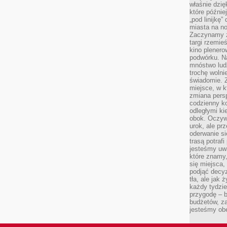
właśnie dzię
które późnie
„pod linijkę
miasta na n
Zaczynamy z
targi rzemie
kino plener
podwórku. Na
mnóstwo lud
trochę wolnie
świadomie. Z
miejsce, w k
zmiana pers
codzienny ko
odległymi ki
obok. Oczywi
urok, ale p
oderwanie si
trasą potrafi
jesteśmy uwa
które znamy,
się miejsca,
podjąć decyz
tła, ale jak
każdy tydzie
przygodę – b
budżetów, z
jesteśmy obe