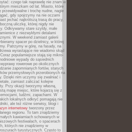
ytać: czego tak naprawdę nie znam w
tórym mieszkam od lat. Miasto, które
 przewidywalne i trochę nudne, nagle
ągać, gdy spojrzymy na nie oczami
iast jechać najkrótszą trasą do pracy,
oczną uliczkę, której nigdy nie
y. Odkrywamy stare szyldy, małe
amienice z niezwykłymi detalami
cznymi. W weekend zamiast galerii
bieramy spacer po dzielnicy, w której
my. Patrzymy w górę, na fasady, na
 drzewa wyrastające nie wiadomo skąd
Coraz popularniejsze stają się mikro-
dnodniowe wypady do sąsiednich
 wyprawy rowerowe po okolicznych
dzanie zapomnianych fortów, starych
rków przemysłowych przerobionych na
ry. Dzięki nim uczymy się zwalniać i
etale, zamiast zaliczać kolejne
isty. Przy okazji tworzymy własną,
stą mapę miejsc, które kojarzą się z
 emocjami, ludźmi, zapachami. W
akich lokalnych odkryć pomagają nie
niki, ale też różne serwisy, blogi i
zyn internetowy
tworzony przez
danego regionu. To tam znajdziemy
 małych kawiarniach schowanych w
niszowych festiwalach, o spacerach
h, których nie znajdziemy w
broszurach turystycznych. Często to