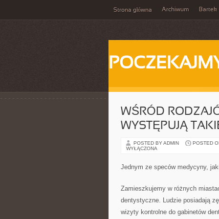
Archiwum
Bartek
Strona główna
POCZEKAJM
WŚRÓD RODZAJÓ
WYSTĘPUJĄ TAKI
POSTED BY ADMIN
POSTED ON 
WYŁĄCZONA
Jednym ze speców medycyny, jaki
Zamieszkujemy w różnych miastach
dentystyczne. Ludzie posiadają z
wizyty kontrolne do gabinetów de