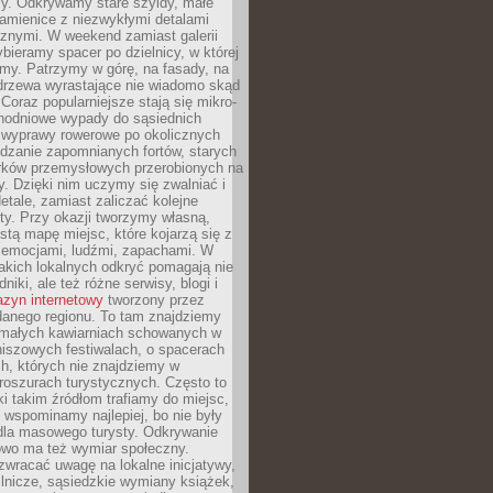
y. Odkrywamy stare szyldy, małe
amienice z niezwykłymi detalami
cznymi. W weekend zamiast galerii
bieramy spacer po dzielnicy, w której
my. Patrzymy w górę, na fasady, na
 drzewa wyrastające nie wiadomo skąd
Coraz popularniejsze stają się mikro-
dnodniowe wypady do sąsiednich
 wyprawy rowerowe po okolicznych
dzanie zapomnianych fortów, starych
rków przemysłowych przerobionych na
ry. Dzięki nim uczymy się zwalniać i
etale, zamiast zaliczać kolejne
isty. Przy okazji tworzymy własną,
stą mapę miejsc, które kojarzą się z
 emocjami, ludźmi, zapachami. W
akich lokalnych odkryć pomagają nie
niki, ale też różne serwisy, blogi i
zyn internetowy
tworzony przez
danego regionu. To tam znajdziemy
 małych kawiarniach schowanych w
niszowych festiwalach, o spacerach
h, których nie znajdziemy w
broszurach turystycznych. Często to
ki takim źródłom trafiamy do miejsc,
j wspominamy najlepiej, bo nie były
” dla masowego turysty. Odkrywanie
owo ma też wymiar społeczny.
wracać uwagę na lokalne inicjatywy,
ślnicze, sąsiedzkie wymiany książek,