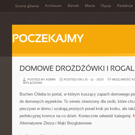
Archiwum
Bartek
Marta
Redakcja
Strona główna
Płonie
POCZEKAJMY
DOMOWE DROŻDŻÓWKI I ROGAL
POSTED BY ADMIN
POSTED ON LIS - 11 - 2025
MOŻLIWOŚĆ K
WYŁĄCZONA
Bochen Chleba to portal, w którym kuszący zapach domowego pie
do domowych wypieków. To serwis stworzony dla osób, które chc
pieczywo w domu i szukają prostych porad krok po kroku, ale takż
perfekcyjnej kromce na co dzień. Koniecznie odwiedź kategorię:
N
Alternatywne Zboża i Mąki Bezglutenowe.