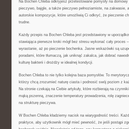
Na Bochen Chleba odkryjesz przetestowane pomysły na domowy ch
pieczywo, bajgle, a także pieczywo pełnoziarniste, na zakwasie, 
autorskie kompozycje, które umożliwią Ci odkryć, że pieczenie c
trudne.
Każdy przepis na Bochen Chleba jest przedstawiony w uporządk
stawiająca pierwsze kroki mógł bez stresu wykonać cały proces 
wyrastanie, aż po pieczenie bochenka. Jasne wskazówki są uzup
poradami, które tłumaczą, jak uniknąć zakalca, jak dobrać nawodn
kulturę bakterii i drożdży w idealnej kondycji.
Bochen Chleba to nie tylko kolejna baza pomysłów. To merytoryc
którzy chcą zrozumieć naturę ciasta i podnosić swój poziom z 
Na stronie czekają na Ciebie artykuły, które rozbierają na czynni
mąką pszenną, znaczenie temperatury prowadzenia, rolę zagniece
na strukturę pieczywa.
W Bochen Chleba kładziemy nacisk na wiarygodność treści. Każd
praktyce, aby użytkownik mógł mieć pewność, że jeśli postąpi zgo