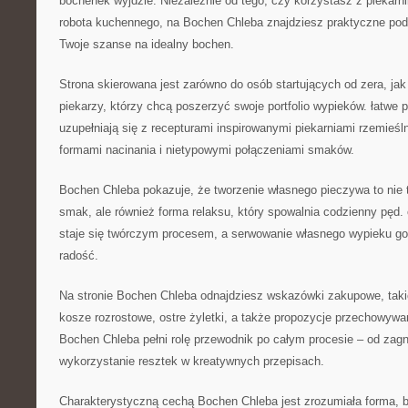
bochenek wyjdzie. Niezależnie od tego, czy korzystasz z piekarn
robota kuchennego, na Bochen Chleba znajdziesz praktyczne pod
Twoje szanse na idealny bochen.
Strona skierowana jest zarówno do osób startujących od zera, j
piekarzy, którzy chcą poszerzyć swoje portfolio wypieków. łatwe 
uzupełniają się z recepturami inspirowanymi piekarniami rzemieśl
formami nacinania i nietypowymi połączeniami smaków.
Bochen Chleba pokazuje, że tworzenie własnego pieczywa to nie 
smak, ale również forma relaksu, który spowalnia codzienny pęd.
staje się twórczym procesem, a serwowanie własnego wypieku g
radość.
Na stronie Bochen Chleba odnajdziesz wskazówki zakupowe, taki
kosze rozrostowe, ostre żyletki, a także propozycje przechowywa
Bochen Chleba pełni rolę przewodnik po całym procesie – od zagn
wykorzystanie resztek w kreatywnych przepisach.
Charakterystyczną cechą Bochen Chleba jest zrozumiała forma, 