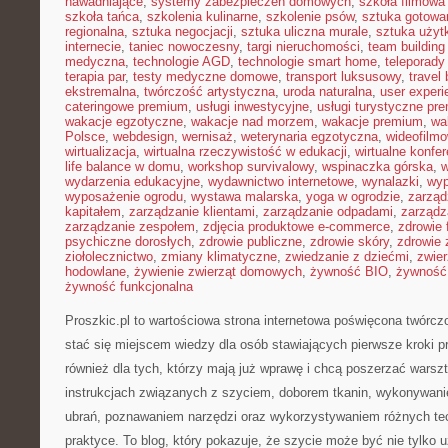
nawadniające
,
systemy zabezpieczeń domowych
,
szkoła filmowa 
szkoła tańca
,
szkolenia kulinarne
,
szkolenie psów
,
sztuka gotowa
regionalna
,
sztuka negocjacji
,
sztuka uliczna murale
,
sztuka uży
internecie
,
taniec nowoczesny
,
targi nieruchomości
,
team building
medyczna
,
technologie AGD
,
technologie smart home
,
teleporady
terapia par
,
testy medyczne domowe
,
transport luksusowy
,
travel 
ekstremalna
,
twórczość artystyczna
,
uroda naturalna
,
user experi
cateringowe premium
,
usługi inwestycyjne
,
usługi turystyczne pr
wakacje egzotyczne
,
wakacje nad morzem
,
wakacje premium
,
wa
Polsce
,
webdesign
,
wernisaż
,
weterynaria egzotyczna
,
wideofilm
wirtualizacja
,
wirtualna rzeczywistość w edukacji
,
wirtualne konfer
life balance w domu
,
workshop survivalowy
,
wspinaczka górska
,
w
wydarzenia edukacyjne
,
wydawnictwo internetowe
,
wynalazki
,
wyp
wyposażenie ogrodu
,
wystawa malarska
,
yoga w ogrodzie
,
zarząd
kapitałem
,
zarządzanie klientami
,
zarządzanie odpadami
,
zarządz
zarządzanie zespołem
,
zdjęcia produktowe e-commerce
,
zdrowie 
psychiczne dorosłych
,
zdrowie publiczne
,
zdrowie skóry
,
zdrowie 
ziołolecznictwo
,
zmiany klimatyczne
,
zwiedzanie z dziećmi
,
zwie
hodowlane
,
żywienie zwierząt domowych
,
żywność BIO
,
żywność 
żywność funkcjonalna
Proszkic.pl to wartościowa strona internetowa poświęcona twórczo
stać się miejscem wiedzy dla osób stawiających pierwsze kroki p
również dla tych, którzy mają już wprawę i chcą poszerzać warszt
instrukcjach związanych z szyciem, doborem tkanin, wykonywani
ubrań, poznawaniem narzędzi oraz wykorzystywaniem różnych tec
praktyce. To blog, który pokazuje, że szycie może być nie tylko