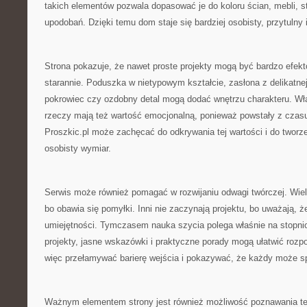
takich elementów pozwala dopasować je do koloru ścian, mebli, s
upodobań. Dzięki temu dom staje się bardziej osobisty, przytulny i
Strona pokazuje, że nawet proste projekty mogą być bardzo efekt
starannie. Poduszka w nietypowym kształcie, zasłona z delikatnej
pokrowiec czy ozdobny detal mogą dodać wnętrzu charakteru. W
rzeczy mają też wartość emocjonalną, ponieważ powstały z czasu
Proszkic.pl może zachęcać do odkrywania tej wartości i do tworze
osobisty wymiar.
Serwis może również pomagać w rozwijaniu odwagi twórczej. Wiele
bo obawia się pomyłki. Inni nie zaczynają projektu, bo uważają, 
umiejętności. Tymczasem nauka szycia polega właśnie na stopni
projekty, jasne wskazówki i praktyczne porady mogą ułatwić rozp
więc przełamywać barierę wejścia i pokazywać, że każdy może s
Ważnym elementem strony jest również możliwość poznawania te