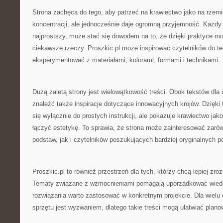
Strona zachęca do tego, aby patrzeć na krawiectwo jako na rzem
koncentracji, ale jednocześnie daje ogromną przyjemność. Każdy
najprostszy, może stać się dowodem na to, że dzięki praktyce m
ciekawsze rzeczy. Proszkic.pl może inspirować czytelników do teg
eksperymentować z materiałami, kolorami, formami i technikami.
Dużą zaletą strony jest wielowątkowość treści. Obok tekstów dl
znaleźć także inspiracje dotyczące innowacyjnych krojów. Dzięki 
się wyłącznie do prostych instrukcji, ale pokazuje krawiectwo jak
łączyć estetykę. To sprawia, że strona może zainteresować zaró
podstaw, jak i czytelników poszukujących bardziej oryginalnych 
Proszkic.pl to również przestrzeń dla tych, którzy chcą lepiej zro
Tematy związane z wzmocnieniami pomagają uporządkować wiedz
rozwiązania warto zastosować w konkretnym projekcie. Dla wielu
sprzętu jest wyzwaniem, dlatego takie treści mogą ułatwiać plan