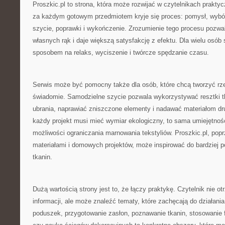
Proszkic.pl to strona, która może rozwijać w czytelnikach prakty
za każdym gotowym przedmiotem kryje się proces: pomysł, wybór
szycie, poprawki i wykończenie. Zrozumienie tego procesu pozwal
własnych rąk i daje większą satysfakcję z efektu. Dla wielu osób
sposobem na relaks, wyciszenie i twórcze spędzanie czasu.
Serwis może być pomocny także dla osób, które chcą tworzyć rzec
świadomie. Samodzielne szycie pozwala wykorzystywać resztki tk
ubrania, naprawiać zniszczone elementy i nadawać materiałom dru
każdy projekt musi mieć wymiar ekologiczny, to sama umiejętnoś
możliwości ograniczania marnowania tekstyliów. Proszkic.pl, popr
materiałami i domowych projektów, może inspirować do bardziej 
tkanin.
Dużą wartością strony jest to, że łączy praktykę. Czytelnik nie o
informacji, ale może znaleźć tematy, które zachęcają do działania
poduszek, przygotowanie zasłon, poznawanie tkanin, stosowanie fl