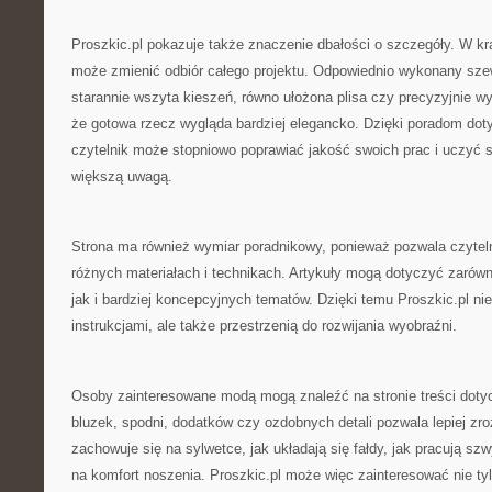
Proszkic.pl pokazuje także znaczenie dbałości o szczegóły. W kr
może zmienić odbiór całego projektu. Odpowiednio wykonany szew
starannie wszyta kieszeń, równo ułożona plisa czy precyzyjnie w
że gotowa rzecz wygląda bardziej elegancko. Dzięki poradom do
czytelnik może stopniowo poprawiać jakość swoich prac i uczyć s
większą uwagą.
Strona ma również wymiar poradnikowy, ponieważ pozwala czytel
różnych materiałach i technikach. Artykuły mogą dotyczyć zarów
jak i bardziej koncepcyjnych tematów. Dzięki temu Proszkic.pl nie
instrukcjami, ale także przestrzenią do rozwijania wyobraźni.
Osoby zainteresowane modą mogą znaleźć na stronie treści doty
bluzek, spodni, dodatków czy ozdobnych detali pozwala lepiej zro
zachowuje się na sylwetce, jak układają się fałdy, jak pracują sz
na komfort noszenia. Proszkic.pl może więc zainteresować nie ty