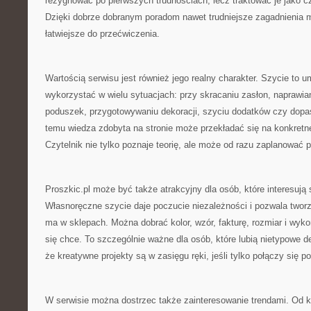
rezygnować po pierwszych trudnościach, lecz traktować je jako 
Dzięki dobrze dobranym poradom nawet trudniejsze zagadnienia m
łatwiejsze do przećwiczenia.
Wartością serwisu jest również jego realny charakter. Szycie to 
wykorzystać w wielu sytuacjach: przy skracaniu zasłon, naprawian
poduszek, przygotowywaniu dekoracji, szyciu dodatków czy dopa
temu wiedza zdobyta na stronie może przekładać się na konkretne 
Czytelnik nie tylko poznaje teorię, ale może od razu zaplanować p
Proszkic.pl może być także atrakcyjny dla osób, które interesują
Własnoręczne szycie daje poczucie niezależności i pozwala tworz
ma w sklepach. Można dobrać kolor, wzór, fakturę, rozmiar i wyko
się chce. To szczególnie ważne dla osób, które lubią nietypowe d
że kreatywne projekty są w zasięgu ręki, jeśli tylko połączy się p
W serwisie można dostrzec także zainteresowanie trendami. Od 