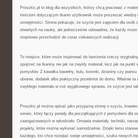
Proszkic.pl to blog dla wszystkich, którzy chcą pracować z mater
treściom dotyczącym tkanin użytkownik może poszerzać wiedzę 
umiejętności. Strona pokazuje, że szycie jest zajęciem dla osób c
otwartych na naukę, ale jednocześnie udowadnia, że każdy może
stopniowo przechodzić do coraz ciekawszych realizacji.
To miejsce, które może inspirować do tworzenia rzeczy oryginaln
spojrzeć na tkaniny nie jak na zwykły materiał, lecz jak na punkt
pomysłów. Z kawałka bawełny, tiulu, koronki, dzianiny czy jeans
ubranie, dodatek albo praktyczny przedmiot do domu. Właśnie ta
zwykłego materiału w coś wyjątkowego sprawia, że szycie jest ta
Proszkic.pl można opisać jako przyjazną stronę o szyciu, krawiect
serwis, który łączy porady dla początkujących z pomysłami dla os
zaangażowanych w rękodzieło. Omawia materiały, techniki, narzędz
projekty, które można wykonać samodzielnie. Dzięki temu stanow
każdego, kto chce rozwijać swoje umiejętności, szuka nowych insp