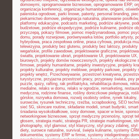
domowymi
,
oprogramowanie biznesowe
,
oprogramowanie ERP
,
or
organizacja konferencji
,
organizacje humanitarne
,
origami
,
oświet
paleniska ogrodowe
,
parki linowe
,
patenty
,
personal branding
,
piec
piekarnictwo domowe
,
pielęgnacja naturalna
,
planowanie posiłków
platformy edukacyjne
,
podcasts marketing
,
podróże aktywne
,
pod
budżetowe
,
podróże ekspedycyjne
,
podróże kulinarne
,
podróże o
przyczepą
,
pokazy filmowe
,
pomoc międzynarodowa
,
pomoc psyc
domu
,
porady rozwojowe
,
porównywarka lotów
,
portfolio artysty
,
p
hybrydowa
,
praca zespołowa online
,
prasa cyfrowa
,
produkcja mu
telewizyjna
,
produkty bez glutenu
,
produkty bez laktozy
,
produkty 
wegańskie
,
profile zawodowe
,
projektowanie graficzne
,
projektowa
światła
,
projektowanie ubrań
,
projektowanie UI
,
projektowanie UX
biurowych
,
projekty domów nowoczesnych
,
projekty ekologiczne 
firmowe
,
projekty humanitarne
,
projekty inwestycyjne
,
projekty kr
projekty kulturalne
,
projekty meblowe
,
projekty parkowe
,
projekty
projekty wnętrz
,
Przechowywanie
,
przestrzeń kreatywna
,
przestrz
turystyczne
,
przyjazna przestrzeń pracy
,
przyprawy świata
,
psy pr
puzzle
,
quizy
,
rafting
,
rak profilaktyka
,
rehabilitacja domowa
,
rekl
medialne
,
relaks w domu
,
relaks w ogrodzie
,
remarketing
,
restaur
medyczna
,
rodzinne finanse
,
rośliny doniczkowe pielęgnacja
,
rośl
górskie
,
rozrywka domowa
,
rozwój osobisty online
,
rynek lokalny
,
surowców
,
rysunek techniczny
,
rzeźba
,
scrapbooking
,
SEO techn
sieć 5G
,
skincare routine
,
składanie modeli
,
smart budynki
,
smart
śniadania wysokobiałkowe
,
sosy domowe
,
spacer w lesie
,
sponso
networkingowe biznesowe
,
sprzęt medyczny przenośny
,
sprzęt te
głosem
,
strategia marki
,
strategia PR
,
strategie marketingowe
,
str
photography
,
styl glamour
,
styl klasyczny
,
styl pracy zdalnej
,
styl
diety
,
surowce naturalne
,
survival
,
święta kulinarne
,
systemy CRM
dokumentów
,
systemy ERP w firmie
,
systemy inteligentnego dom