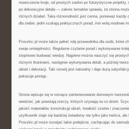
nowoczesne kroje, od prostych zasłon po futurystyczne projekty
po dekoracyjne detale — zakres tematów sprawia, że strona może
różnych działań. Taka różnorodność jest cenna, ponieważ każdy 
dla siebie: jedni szukają praktycznych porad, inni wolą modowe in
Proszkic.pl może także pełnić rolę przewodnika dla osób, które 
swoje umiejętności. Regularne czytanie porad i wykonywanie kole
stopniowo budować wiedzę. Najpierw można nauczyć się prostyc
różnymi tkaninami, następnie wykonywania detali, a później twor
ubrań i dekoracji. Taki rozwój jest naturalny i daje dużą satysfak
pokazuje postęp.
Strona wpisuje się w rosnące zainteresowanie domowym tworzeni
wiedzieć, jak powstają rzeczy, których używają na co dzień. Szyc
jakość materiałów, konstrukcję ubrań, trwałość szwów i znaczenie
użytkownik staje się bardziej świadomy nie tylko jako twórca, ale
Proszkic.pl może rozwijać takie podejście, zachęcając do samodzi