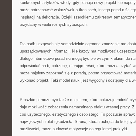
konkretnych artykułów wtedy, gdy planuje nowy projekt lub napot
może potrzebować wskazówek o tkaninach, innego porad o ściegac
inspiracji na dekoracje. Dzięki szerokiemu zakresowi tematyczn
przydatny w wielu różnych sytuacjach.
Dla osób uczących się samodzielnie ogromne znaczenie ma dostę
uporządkowanych informacji. Nie każdy ma możliwość uczęszczan
dlatego internetowe poradniki mogą być pierwszym krokiem do na
odpowiadać na tę potrzebę, oferując treści, które można czytać 
może najpierw zapoznać się z poradą, potem przygotować materia
wykonać projekt. Taki model nauki jest wygodny i dostępny dla wi
Proszkic.pl może być także miejscem, które pokazuje radość pły
daje możliwość zobaczenia namacalnego efektu własnej pracy. Z 
coś użytecznego, estetycznego i osobistego. To poczucie sprawcz
największych zalet rękodzieła. Strona, która zachęca do kolejnyc
możliwości, może budować motywację do regularnej praktyki.