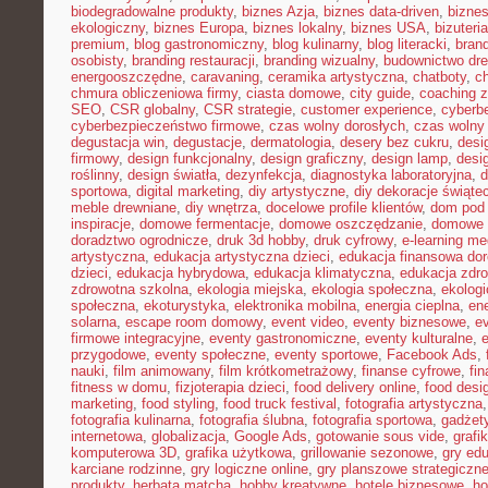
biodegradowalne produkty
,
biznes Azja
,
biznes data-driven
,
bizne
ekologiczny
,
biznes Europa
,
biznes lokalny
,
biznes USA
,
bizuter
premium
,
blog gastronomiczny
,
blog kulinarny
,
blog literacki
,
bran
osobisty
,
branding restauracji
,
branding wizualny
,
budownictwo dr
energooszczędne
,
caravaning
,
ceramika artystyczna
,
chatboty
,
ch
chmura obliczeniowa firmy
,
ciasta domowe
,
city guide
,
coaching z
SEO
,
CSR globalny
,
CSR strategie
,
customer experience
,
cyberb
cyberbezpieczeństwo firmowe
,
czas wolny dorosłych
,
czas wolny 
degustacja win
,
degustacje
,
dermatologia
,
desery bez cukru
,
desi
firmowy
,
design funkcjonalny
,
design graficzny
,
design lamp
,
desi
roślinny
,
design światła
,
dezynfekcja
,
diagnostyka laboratoryjna
,
d
sportowa
,
digital marketing
,
diy artystyczne
,
diy dekoracje świąte
meble drewniane
,
diy wnętrza
,
docelowe profile klientów
,
dom pod 
inspiracje
,
domowe fermentacje
,
domowe oszczędzanie
,
domowe 
doradztwo ogrodnicze
,
druk 3d hobby
,
druk cyfrowy
,
e-learning m
artystyczna
,
edukacja artystyczna dzieci
,
edukacja finansowa dor
dzieci
,
edukacja hybrydowa
,
edukacja klimatyczna
,
edukacja zdro
zdrowotna szkolna
,
ekologia miejska
,
ekologia społeczna
,
ekolog
społeczna
,
ekoturystyka
,
elektronika mobilna
,
energia cieplna
,
ene
solarna
,
escape room domowy
,
event video
,
eventy biznesowe
,
e
firmowe integracyjne
,
eventy gastronomiczne
,
eventy kulturalne
,
e
przygodowe
,
eventy społeczne
,
eventy sportowe
,
Facebook Ads
,
nauki
,
film animowany
,
film krótkometrażowy
,
finanse cyfrowe
,
fi
fitness w domu
,
fizjoterapia dzieci
,
food delivery online
,
food desi
marketing
,
food styling
,
food truck festival
,
fotografia artystyczna
fotografia kulinarna
,
fotografia ślubna
,
fotografia sportowa
,
gadżet
internetowa
,
globalizacja
,
Google Ads
,
gotowanie sous vide
,
grafi
komputerowa 3D
,
grafika użytkowa
,
grillowanie sezonowe
,
gry ed
karciane rodzinne
,
gry logiczne online
,
gry planszowe strategiczn
produkty
,
herbata matcha
,
hobby kreatywne
,
hotele biznesowe
,
ho