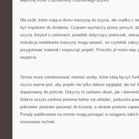
większej troski o przedmioty codziennego użytku.
Dla osób, które mają w domu maszynę do szycia, ale rzadko z nie
być impulsem do działania. Czasami wystarczy prosty pomysł, a
szycia. Artykuł o zasłonach, poradnik dotyczący poduszek, wska
instrukcja nawlekania maszyny mogą sprawić, że czytelnik zdecyd
przygotować materiał i rozpocząć projekt. Proszkic.pl może więc 
wsparcia.
Strona może zainteresować również osoby, które lubią łączyć fun
szyciu ważne jest, aby projekt nie tylko dobrze wyglądał, ale też b
dopasowany do potrzeb. Dotyczy to zarówno ubrań, jak i elemen
Dobrze uszyta zasłona powinna ładnie się układać, poduszka po
pokrowiec powinien pasować do krzesła, a ubranie powinno zape
Porady publikowane na stronie mogą pomagać w osiąganiu takic
stosowanie technik.