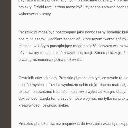
czy nauka ściegów dekoracyjnych to konkretne obszary, które m
projekty. Dzięki temu strona może być użyteczna zarówno podczas
wykonywania pracy.
Proszkic.pl może być postrzegany jako nowoczesny poradnik kra
obejmuje szeroki wachlarz zagadnień, które razem tworzą spójny 
miejsce, w którym początkujący mogą znaleźć pierwsze wskazówk
użytkownicy mogą szukać nowych inspiracji. Strona pokazuje, że 
otwartą, różnorodną i pełną możliwości.
Czytelnik odwiedzający Proszkic.pl może odkryć, że szycie to nie 
sposób myślenia. Trzeba wyobrazić sobie efekt, dobrać materiał,
działań, przewidzieć trudności i cierpliwie wykonać kolejne etapy. 
dokładność. Dzięki temu szycie może wpływać nie tylko na prakty
kreatywność i pewność siebie.
Proszkic.pl może również inspirować do tworzenia własnej małej p