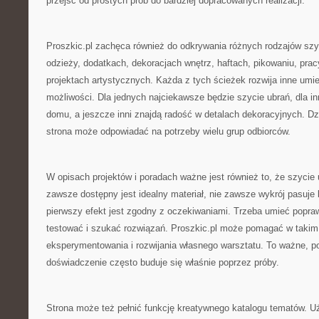
przejść od prostych prób do bardziej dopracowanych realizacji.
Proszkic.pl zachęca również do odkrywania różnych rodzajów szy
odzieży, dodatkach, dekoracjach wnętrz, haftach, pikowaniu, prac
projektach artystycznych. Każda z tych ścieżek rozwija inne umiej
możliwości. Dla jednych najciekawsze będzie szycie ubrań, dla in
domu, a jeszcze inni znajdą radość w detalach dekoracyjnych. Dz
strona może odpowiadać na potrzeby wielu grup odbiorców.
W opisach projektów i poradach ważne jest również to, że szycie 
zawsze dostępny jest idealny materiał, nie zawsze wykrój pasuje
pierwszy efekt jest zgodny z oczekiwaniami. Trzeba umieć popr
testować i szukać rozwiązań. Proszkic.pl może pomagać w takim
eksperymentowania i rozwijania własnego warsztatu. To ważne, p
doświadczenie często buduje się właśnie poprzez próby.
Strona może też pełnić funkcję kreatywnego katalogu tematów. 