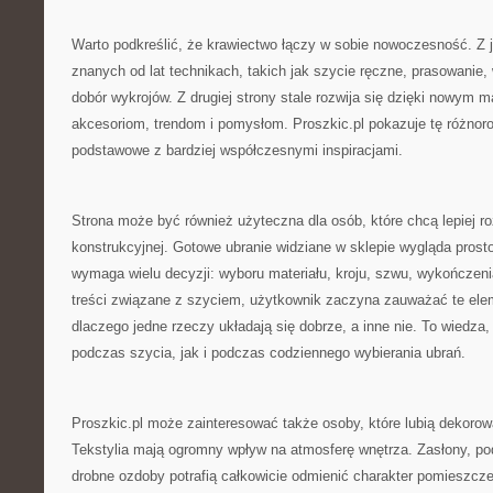
Warto podkreślić, że krawiectwo łączy w sobie nowoczesność. Z je
znanych od lat technikach, takich jak szycie ręczne, prasowani
dobór wykrojów. Z drugiej strony stale rozwija się dzięki nowym
akcesoriom, trendom i pomysłom. Proszkic.pl pokazuje tę różnor
podstawowe z bardziej współczesnymi inspiracjami.
Strona może być również użyteczna dla osób, które chcą lepiej 
konstrukcyjnej. Gotowe ubranie widziane w sklepie wygląda prost
wymaga wielu decyzji: wyboru materiału, kroju, szwu, wykończenia,
treści związane z szyciem, użytkownik zaczyna zauważać te eleme
dlaczego jedne rzeczy układają się dobrze, a inne nie. To wiedza,
podczas szycia, jak i podczas codziennego wybierania ubrań.
Proszkic.pl może zainteresować także osoby, które lubią dekoro
Tekstylia mają ogromny wpływ na atmosferę wnętrza. Zasłony, pod
drobne ozdoby potrafią całkowicie odmienić charakter pomieszcz