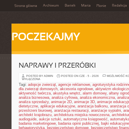
Archiwum
Bartek
Marta
Redakcja
Strona główna
Płonie
POCZEKAJMY
NAPRAWY I PRZERÓBKI
POSTED BY ADMIN
POSTED ON CZE - 5 - 2026
MOŻLIWOŚĆ K
WYŁĄCZONA
Tagi:
adopcje zwierząt
,
agencje reklamowe
,
agroturystyka rodzinn
dla zwierząt domowych
,
akcesoria ogrodowe
,
aktywizm ekologicz
aktywność twórcza
,
akustyka wnętrz
,
alarm domowy
,
altany ogro
analiza biznesowa
,
analiza cyfrowa
,
analiza ekonomiczna
,
analiz
analiza sprzedaży
,
animacje 2D
,
animacje 3D
,
animacje edukacyj
dietetyczne
,
aplikacje edukacyjne
,
aranżacja balkonu
,
aranżacja o
przestrzeni biurowej
,
aranżacja restauracji
,
aranżacje sypialni
,
ara
architekt krajobrazu
,
architektura miejska nowoczesna
,
architekt
audioguide
,
aukcje sztuki
,
automatyczna księgowość
,
automatyk
badania marketingowe
,
badania opinii publicznej
,
bajki edukacyjne
behawiorystyka
,
bezpieczeństwo domowe
,
bezpieczeństwo finans