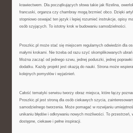
krawiectwem. Dla początkujących słowa takie jak flizelina, owerlo
francuski, organza czy chambray mogą brzmieć obco. Dzięki ar
stopniowo oswajać ten język i lepiej rozumieć instrukcje, opisy m
osób szyjących. To istotny krok w budowaniu samodzielności.
Proszkic.pl może stać się miejscem regularnych odwiedzin dla osó
małymi krokami. Nie trzeba od razu szyć skomplikowanych ubrań 
Można zacząć od jednego szwu, jednej poduszki, jednej poprawki
dodatku. Każdy projekt jest okazją do nauki. Strona może wspiera
kolejnych pomysłów i wyjaśnień.
Całość tematyki serwisu tworzy obraz miejsca, które łączy pozna
Proszkic.pl jest stroną dla osób ciekawych szycia, zainteresowan
samodzielnego tworzenia. Może pomagać w rozwijaniu umiejętnośc
unikaniu błędów i odkrywaniu nowych możliwości. To przestrzeń, w
dostępne, ciekawe i pełne inspiracji.