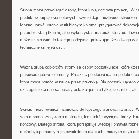
Strona może przyciągać osoby, które lubią domowe projekty. W c
produktów kupuje się gotowych, szycie daje możliwość stworzeni
Można uszyć ubranie w ulubionym kolorze, przygotować dekoracj
przerobić starą tkaninę albo wykorzystać materiał, który od dawna
może inspirować do takiego podejścia, pokazując, że odwaga w dz
techniczne umiejętności.
Ważną grupą odbiorców strony są osoby początkujące, które częst
prasować gotowe elementy. Proszkic.pl odpowiada na podobne potr
które mogą pomóc w nauce przez praktykę. Dla początkującego k
szczególnie cenne są porady pokazujące nie tylko, co zrobić, ale
Serwis może również inspirować do lepszego planowania pracy. W s
sam moment zszywania materiału, lecz także wycięcie formy. Ka
końcowy. Dlatego strona, która porządkuje wiedzę i omawia różne
może być pomocnym przewodnikiem dla osób chcących szyć dokła