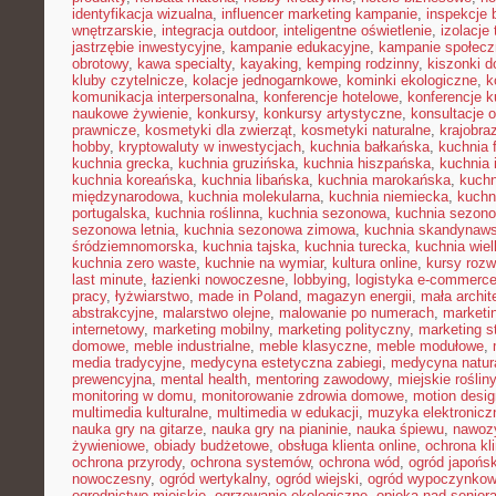
identyfikacja wizualna
,
influencer marketing kampanie
,
inspekcje
wnętrzarskie
,
integracja outdoor
,
inteligentne oświetlenie
,
izolacje
jastrzębie inwestycyjne
,
kampanie edukacyjne
,
kampanie społecz
obrotowy
,
kawa specialty
,
kayaking
,
kemping rodzinny
,
kiszonki 
kluby czytelnicze
,
kolacje jednogarnkowe
,
kominki ekologiczne
,
k
komunikacja interpersonalna
,
konferencje hotelowe
,
konferencje k
naukowe żywienie
,
konkursy
,
konkursy artystyczne
,
konsultacje 
prawnicze
,
kosmetyki dla zwierząt
,
kosmetyki naturalne
,
krajobra
hobby
,
kryptowaluty w inwestycjach
,
kuchnia bałkańska
,
kuchnia 
kuchnia grecka
,
kuchnia gruzińska
,
kuchnia hiszpańska
,
kuchnia 
kuchnia koreańska
,
kuchnia libańska
,
kuchnia marokańska
,
kuch
międzynarodowa
,
kuchnia molekularna
,
kuchnia niemiecka
,
kuchni
portugalska
,
kuchnia roślinna
,
kuchnia sezonowa
,
kuchnia sezono
sezonowa letnia
,
kuchnia sezonowa zimowa
,
kuchnia skandynaw
śródziemnomorska
,
kuchnia tajska
,
kuchnia turecka
,
kuchnia wie
kuchnia zero waste
,
kuchnie na wymiar
,
kultura online
,
kursy rozw
last minute
,
łazienki nowoczesne
,
lobbying
,
logistyka e-commerc
pracy
,
łyżwiarstwo
,
made in Poland
,
magazyn energii
,
mała archit
abstrakcyjne
,
malarstwo olejne
,
malowanie po numerach
,
marketi
internetowy
,
marketing mobilny
,
marketing polityczny
,
marketing s
domowe
,
meble industrialne
,
meble klasyczne
,
meble modułowe
,
media tradycyjne
,
medycyna estetyczna zabiegi
,
medycyna natur
prewencyjna
,
mental health
,
mentoring zawodowy
,
miejskie rośliny
monitoring w domu
,
monitorowanie zdrowia domowe
,
motion desig
multimedia kulturalne
,
multimedia w edukacji
,
muzyka elektronicz
nauka gry na gitarze
,
nauka gry na pianinie
,
nauka śpiewu
,
nawozy
żywieniowe
,
obiady budżetowe
,
obsługa klienta online
,
ochrona kl
ochrona przyrody
,
ochrona systemów
,
ochrona wód
,
ogród japońsk
nowoczesny
,
ogród wertykalny
,
ogród wiejski
,
ogród wypoczynko
ogrodnictwo miejskie
,
ogrzewanie ekologiczne
,
opieka nad senior