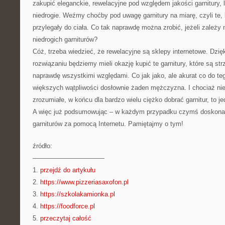
zakupić eleganckie, rewelacyjne pod względem jakości garnitury, 
niedrogie. Weźmy choćby pod uwagę garnitury na miarę, czyli te, 
przylegały do ciała. Co tak naprawdę można zrobić, jeżeli zależy
niedrogich garniturów?
Cóż, trzeba wiedzieć, że rewelacyjne są sklepy internetowe. Dzi
rozwiązaniu będziemy mieli okazję kupić te garnitury, które są st
naprawdę wszystkimi względami. Co jak jako, ale akurat co do t
większych wątpliwości dosłownie żaden mężczyzna. I chociaż ni
zrozumiałe, w końcu dla bardzo wielu ciężko dobrać garnitur, to j
A więc już podsumowując – w każdym przypadku czymś doskonał
garniturów za pomocą Internetu. Pamiętajmy o tym!
źródło:
———————————
1.
przejdź do artykułu
2.
https://www.pizzeriasaxofon.pl
3.
https://szkolakamionka.pl
4.
https://foodforce.pl
5.
przeczytaj całość