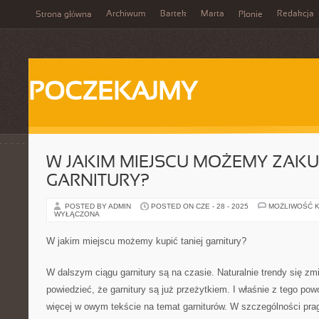
Archiwum
Bartek
Marta
Redakcja
Strona główna
Płonie
POCZEKAJMY
W JAKIM MIEJSCU MOŻEMY ZAKUP
GARNITURY?
POSTED BY ADMIN
POSTED ON CZE - 28 - 2025
MOŻLIWOŚĆ 
WYŁĄCZONA
W jakim miejscu możemy kupić taniej garnitury?
W dalszym ciągu garnitury są na czasie. Naturalnie trendy się zmi
powiedzieć, że garnitury są już przeżytkiem. I właśnie z tego po
więcej w owym tekście na temat garniturów. W szczególności pr