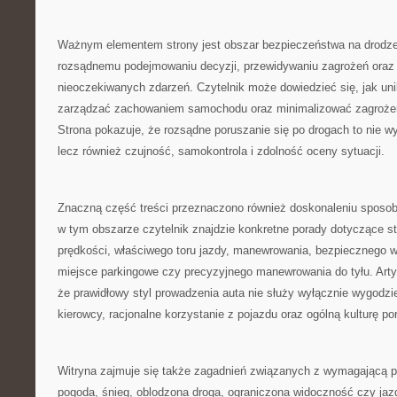
Ważnym elementem strony jest obszar bezpieczeństwa na drodze.
rozsądnemu podejmowaniu decyzji, przewidywaniu zagrożeń ora
nieoczekiwanych zdarzeń. Czytelnik może dowiedzieć się, jak uni
zarządzać zachowaniem samochodu oraz minimalizować zagrożenie
Strona pokazuje, że rozsądne poruszanie się po drogach to nie w
lecz również czujność, samokontrola i zdolność oceny sytuacji.
Znaczną część treści przeznaczono również doskonaleniu sposob
w tym obszarze czytelnik znajdzie konkretne porady dotyczące st
prędkości, właściwego toru jazdy, manewrowania, bezpiecznego 
miejsce parkingowe czy precyzyjnego manewrowania do tyłu. Art
że prawidłowy styl prowadzenia auta nie służy wyłącznie wygodzie
kierowcy, racjonalne korzystanie z pojazdu oraz ogólną kulturę po
Witryna zajmuje się także zagadnień związanych z wymagającą p
pogoda, śnieg, oblodzona droga, ograniczona widoczność czy jazd