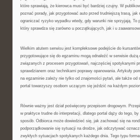
które sprawiają, że kierowca musi być bardziej czujny. W publik
poznać porady, jak przygotować auto przed trudniejszą trasą, jak
ograniczać ryzyko wypadku wtedy, gdy warunki nie sprzyjają. To p
który sprawdza się zarówno u początkujących, jak i u zaawansow
Wielkim atutem serwisu jest kompleksowe podejście do kursantó
przygotowujące się do egzaminu mogą odnaleźć w serwisie dużą 
związanych z procesem przygotowań, najczęściej spotykanymi p
sprawdzianem oraz technikami poprawy opanowania. Artykuły po
na egzaminie zależy nie tylko od znajomości pytań, ale także od
portal towarzyszy osobom uczącym się jeździć na każdym poziom
Równie ważny jest dział poświęcony przepisom drogowym. Przep
w praktyce trudne do interpretacji, dlatego portal dąży do tego, 
sposób. Odbiorca może dowiedzieć się, jak zachować się na rondz
podporządkowanie się sytuacji na drodze, jak odczytywać oznacz
zwykłych sytuacjach spotykanych każdego dnia. Tego typu forma 