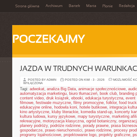
Archiwum
Bartek
Marta
Redakcja
Strona główna
Płonie
POCZEKAJMY
JAZDA W TRUDNYCH WARUNKA
POSTED BY ADMIN
POSTED ON KWI - 3 - 2026
MOŻLIWOŚĆ K
WYŁĄCZONA
Tagi:
adwokat
,
analiza Big Data
,
animacje społecznościowe
,
audi
automatyzacja marketingu
,
biuro tłumaczeń
,
book club
,
branding 
content video
,
druk książek
,
ebooki
,
edukacja turystyczna
,
event
filmowe
,
festiwale muzyczne
,
filmy promocyjne
,
folklor
,
food truck
edukacyjne online
,
hodowla koni
,
hotele butikowe
,
integracja kult
kino artystyczne
,
kluby literackie
,
komedia stand-up
,
koncerty ka
kultura ludowa
,
kursy językowe
,
mapy turystyczne
,
marketing afil
rekreacyjne
,
motoryzacja klasyczna
,
ogród botaniczny
,
organizac
planery podróży
,
podróże rodzinne
,
porady prawne
,
prasa bizneso
gospodarcze
,
prawo nieruchomości
,
prawo rodzinne
,
procesy prod
programy lojalnościowe
,
projektowanie logo
,
projekty graficzne
,
ps