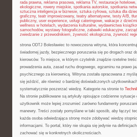
rada prawna
,
reklama prasowa
,
reklama TV
,
restauracje hotelowe
ekologiczne
,
rowery miejskie
,
spotkania autorskie
,
spotkania net
sztuczna inteligencja w biznesie
,
sztuka cyfrowa
,
sztuka dla dzie
graficzny
,
teatr improwizowany
,
teatry alternatywne
,
testy A/B
,
tł
publiczny
,
user experience
,
usługi cateringowe
,
wakacje z dziećm
wellness w hotelach
,
wydarzenia kulturalne
,
wydawnictwa książk
samochodów
,
wystawy fotograficzne
,
zabawki edukacyjne
,
zarzą
zwiedzanie z przewodnikiem
,
żywność ekologiczna
,
żywność regi
strona ODTJ Bolesławiec to nowoczesna witryna, która koncentru
świadomej jazdy, bezpiecznego poruszania się po drogach oraz d
kierowców. To miejsce, w którym czytelnik znajdzie rzetelne treśc
prowadzenia auta, zasad ruchu drogowego, egzaminu na prawo jaz
psychicznego za kierownicą. Witryna została opracowana z myślą 
się jeździć, ale również o bardziej doświadczonych użytkownikach
systematycznie poszerzać wiedzę. Kategorie na stronie to
Techni
Na stronie publikowane są artykuły opisujące codzienne sytuacje
użytkownik może lepiej zrozumieć zarówno fundamenty poruszania 
manewry. Treści zostały pomyślane w taki sposób, aby łączyć teo
każda osoba odwiedzająca stronę może zdobywać wiedzę stopnio
informacjami. To portal, który nie skupia się jedynie na definicjach
zachować się w konkretnych okolicznościach.