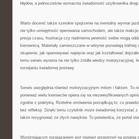
błędów, a jednocześnie wzmacnia świadomość użytkownika drogi
Warto docenić także szerokie spojrzenie na mentalny wymiar jaz
nie tylko umiejętność operowania samochodem, ale także reakcje
presja czasu, frustracja czy nadmierna pewność siebie mogą odd
kierownicą. Materiały zamieszczane w witrynie pozwalają trafniej
skupienie, jak opanowywać napięcie oraz jak kształtować dojrzałe
temu serwis wyrasta na nie tylko źródła wiedzy motoryzacyjnej, l
rozwijaniu świadomej postawy.
Serwis uwzględnia również motoryzacyjnym mitom i faktom. To ni
ponieważ wielu kierowców opiera się na niezweryfikowanych opini
zgodne z praktyką. Rzetelne omówienia porządkują to, co prawdz
bez refleksji. Dzięki temu czytelnik może świadomiej korzystać z
także rezygnować ze złych nawyków. To potwierdza, że portal staw
Wyróżniającym rozwiązaniem jest również przestrzeń na pytania o